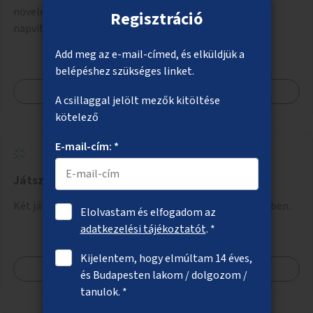
növelése, ahol lehetséges, növényfuttatással vagy
Regisztráció
napvitorlák telepítésével. A projekt pilot jelleggel
valósulna meg, a helyszíni adottságok figyelembevételével.
Add meg az e-mail-címed, és elküldjük a
belépéshez szükséges linket.
Megnézem
A csillaggal jelölt mezők kitöltése
kötelező
E-mail-cím: *
Játszóterek megvilágítása a X. kerületben
Két játszótér közvilágításának kialakítása a X. kerületben.
Elolvastam és elfogadom az
adatkezelési tájékoztatót
. *
Kijelentem, hogy elmúltam 14 éves,
Megnézem
és Budapesten lakom / dolgozom /
tanulok. *