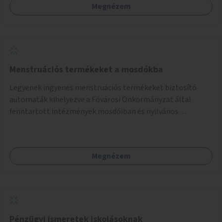
Megnézem
Menstruációs termékeket a mosdókba
Legyenek ingyenes menstruációs termékeket biztosító
automaták kihelyezve a Fővárosi Önkormányzat által
fenntartott intézmények mosdóiban és nyilvános
illemhelyeken.
Megnézem
Pénzügyi ismeretek iskolásoknak