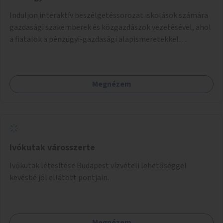
Induljon interaktív beszélgetéssorozat iskolások számára
gazdasági szakemberek és közgazdászok vezetésével, ahol
a fiatalok a pénzügyi-gazdasági alapismeretekkel
kapcsolatban tájékozódhatnak. A program többalkalmas
lenne, heti rendszerességgel tartanák iskolai csoportok
számára, önkormányzati intézményben vagy külső
Megnézem
helyszínen iskolai együttműködéssel. A szervezést az
Önkormányzat koordinálná, a tematikát a szakemberek
alakítanák ki, külön figyelmet fordítva a hátrányos helyzetű
gyerekek bevonására is. A program pilot jelleggel indulna,
több korosztály számára.
Ivókutak városszerte
Ivókutak létesítése Budapest vízvételi lehetőséggel
kevésbé jól ellátott pontjain.
Megnézem