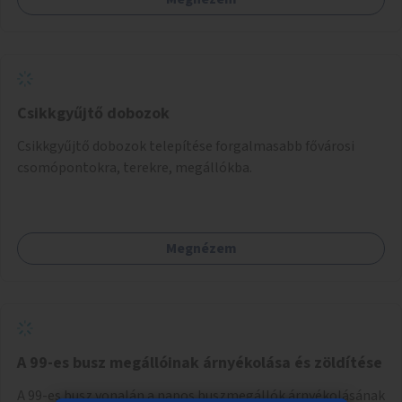
Csikkgyűjtő dobozok
Csikkgyűjtő dobozok telepítése forgalmasabb fővárosi
csomópontokra, terekre, megállókba.
Megnézem
A 99-es busz megállóinak árnyékolása és zöldítése
A 99-es busz vonalán a napos buszmegállók árnyékolásának