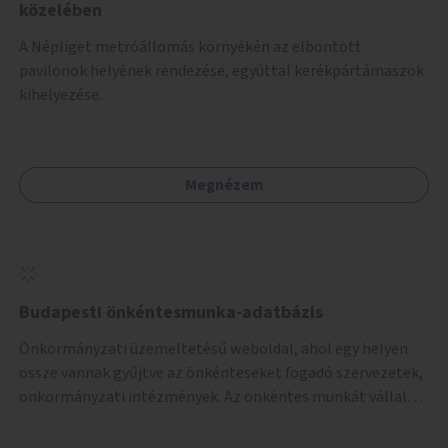
közelében
A Népliget metróállomás környékén az elbontott
pavilonok helyének rendezése, egyúttal kerékpártámaszok
kihelyezése.
Megnézem
Budapesti önkéntesmunka-adatbázis
Önkormányzati üzemeltetésű weboldal, ahol egy helyen
össze vannak gyűjtve az önkénteseket fogadó szervezetek,
önkormányzati intézmények. Az önkéntes munkát vállalók
így könnyen kereshetnek helyszín és/vagy intézmény,
illetve a munka jellege alapján, és kapcsolatba tudnak lépni