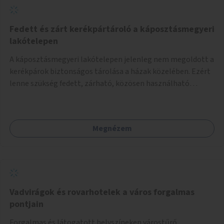
Fedett és zárt kerékpártároló a káposztásmegyeri
lakótelepen
A káposztásmegyeri lakótelepen jelenleg nem megoldott a
kerékpárok biztonságos tárolása a házak közelében. Ezért
lenne szükség fedett, zárható, közösen használható
kerékpártárolók kialakítására, amelyek védelmet nyújtanak
az időjárás viszontagságaival szemben.
Megnézem
Vadvirágok és rovarhotelek a város forgalmas
pontjain
Forgalmas és látogatott helyszíneken várostűrő