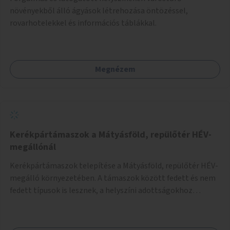
növényekből álló ágyások létrehozása öntözéssel,
rovarhotelekkel és információs táblákkal.
Megnézem
Kerékpártámaszok a Mátyásföld, repülőtér HÉV-
megállónál
Kerékpártámaszok telepítése a Mátyásföld, repülőtér HÉV-
megálló környezetében. A támaszok között fedett és nem
fedett típusok is lesznek, a helyszíni adottságokhoz
igazodva.