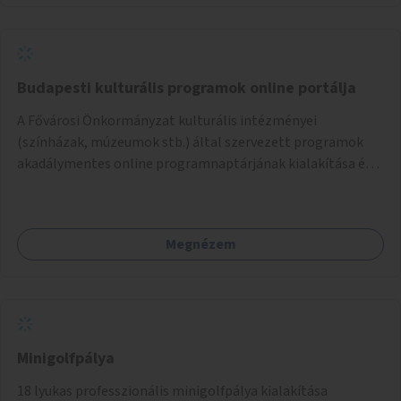
Budapesti kulturális programok online portálja
A Fővárosi Önkormányzat kulturális intézményei
(színházak, múzeumok stb.) által szervezett programok
akadálymentes online programnaptárjának kialakítása és
működtetése. Átfogó és naprakész tartalommal.
Megnézem
Minigolfpálya
18 lyukas professzionális minigolfpálya kialakítása