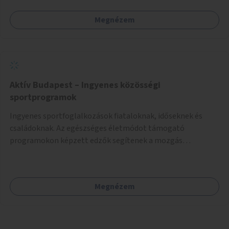
az önkénteseket fogadó szervezetekkel. Maga az önkéntes
Megnézem
munka már az önkormányzattól függetlenül folyna, az
önkormányzat a weboldal üzemeltetését és
népszerűsítését végezné, amelynek kiemelt része lenne az
adatok naprakészen tartása.
Aktív Budapest – Ingyenes közösségi
sportprogramok
Ingyenes sportfoglalkozások fiataloknak, időseknek és
családoknak. Az egészséges életmódot támogató
programokon képzett edzők segítenek a mozgás
örömének megtalálásában különféle mozgásformákon
keresztül (pl. jóga, vízi torna, aerobik, csikung).
Megnézem