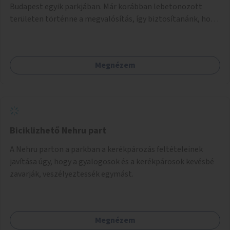
Budapest egyik parkjában. Már korábban lebetonozott
területen történne a megvalósítás, így biztosítanánk, hogy
ne vesszen el további zöldfelület.
Megnézem
Biciklizhető Nehru part
A Nehru parton a parkban a kerékpározás feltételeinek
javítása úgy, hogy a gyalogosok és a kerékpárosok kevésbé
zavarják, veszélyeztessék egymást.
Megnézem