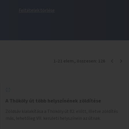
Feltételek törlése
1
-
21
elem
, összesen:
126
A Thököly út több helyszínének zöldítése
Zöldsáv kialakítása a Thököly út 82. előtt, illetve zöldítés
más, lehetőleg VII. kerületi helyszínein az útnak.