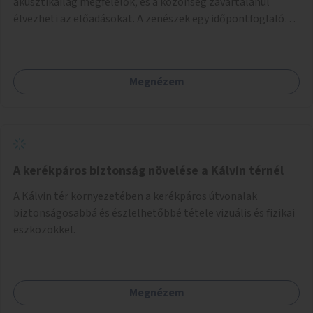
akusztikailag megfelelők, és a közönség zavartalanul
élvezheti az előadásokat. A zenészek egy időpontfoglalón
jelentkezhetnek be fellépni.
Megnézem
A kerékpáros biztonság növelése a Kálvin térnél
A Kálvin tér környezetében a kerékpáros útvonalak
biztonságosabbá és észlelhetőbbé tétele vizuális és fizikai
eszközökkel.
Megnézem