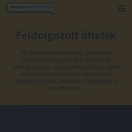
Feldolgozott ötletek
Itt láthatók az eredetileg beadott és
szakmai jóváhagyást kapott ötletek
átdolgozásával, újrafogalmazásával, adott
esetben összevonásával létrehozott
végleges ötletek, amelyek a szavazólapra
kerülhetnek.