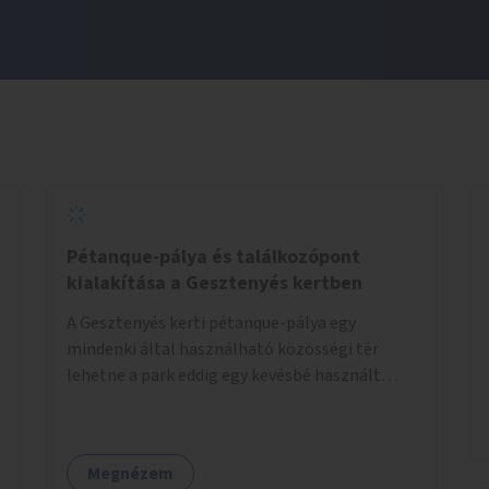
Pétanque-pálya és találkozópont
kialakítása a Gesztenyés kertben
A Gesztenyés kerti pétanque-pálya egy
mindenki által használható közösségi tér
lehetne a park eddig egy kevésbé használt
részén. A játék egyszerre nyújtana lehetőséget
kikapcsolódásra, társasági élményre és
sportolásra – generációkon átívelően, akár
Megnézem
mozgásukban korlátozott, autizmussal vagy