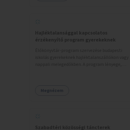
Hajléktalansággal kapcsolatos
érzékenyítő program gyerekeknek
Élőkönyvtár-program szervezése budapesti
iskolás gyerekeknek hajléktalanszállókon vagy
nappali melegedőkben. A program lényege,
hogy mesélésre nyitott hajléktalan emberek a
személyes történeteiket osztják meg egy
biztonságos, nyugodt környezetben. A diákok
Megnézem
szabadon választhatnak, hogy kihez
szeretnének odamenni beszélgetni, kérdéseket
feltenni – ezáltal közvetlen kapcsolat
alakulhat ki.
Szabadtéri közösségi táncterek