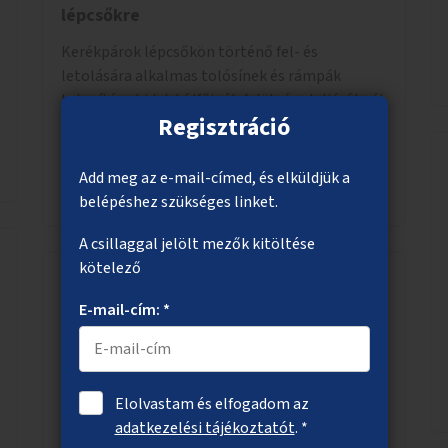
lépcsőkre
Kerékpárok lépcsőkön történő fel- és
letolására alkalmas tolósínek és rámpák
telepítése hidak hídfőinél, felül- és aluljáróknál.
Regisztráció
Add meg az e-mail-címed, és elküldjük a
Megnézem
belépéshez szükséges linket.
A csillaggal jelölt mezők kitöltése
kötelező
E-mail-cím: *
Közösségi kertek létrehozása
Két közösségi kert kialakítása a városban.
Elolvastam és elfogadom az
adatkezelési tájékoztatót
. *
Megnézem