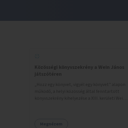
Közösségi könyvszekrény a Wein János
játszótéren
„Hozz egy könyvet, vigyél egy könyvet" alapon
működő, a helyi közösség által fenntartott
könyvszekrény kihelyezése a XIII. kerületi Wein
János játszótérre.
Megnézem