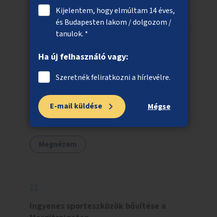
Kijelentem, hogy elmúltam 14 éves,
és Budapesten lakom / dolgozom /
tanulok. *
Ha új felhasználó vagy:
Új parkolók mozgáskorlátozott
embereknek
Szeretnék feliratkozni a hírlevélre.
Új parkolók létrehozása mozgáskorlátozott
embereknek városszerte.
E-mail küldése
Mégse
Megnézem
Ingyenes sporteszközök bővítése a