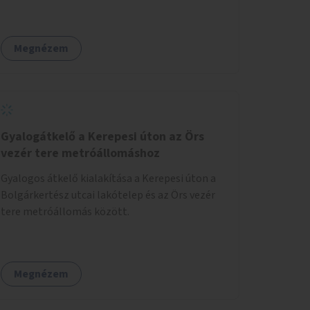
Megnézem
Gyalogátkelő a Kerepesi úton az Örs
vezér tere metróállomáshoz
Gyalogos átkelő kialakítása a Kerepesi úton a
Bolgárkertész utcai lakótelep és az Örs vezér
tere metróállomás között.
Megnézem