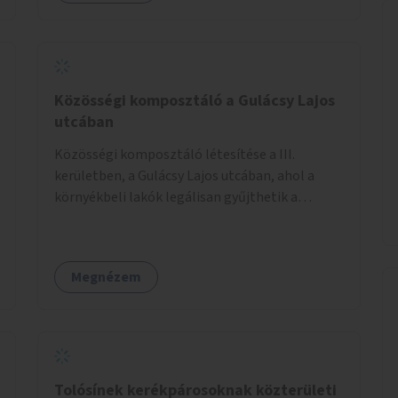
demenciával élő emberek számára is.
Közösségi komposztáló a Gulácsy Lajos
utcában
Közösségi komposztáló létesítése a III.
kerületben, a Gulácsy Lajos utcában, ahol a
környékbeli lakók legálisan gyűjthetik a
zöldhulladékot (pl. zöldség- vagy gyümölcshéj,
letört gallyak, falevelek), akár aprítási
lehetőséggel is. A fenntartható működés
Megnézem
érdekében a lakosok számára
komposztmesteri képzést is biztosítunk. A
komposztáló csak akkor valósulhat meg, ha
létrejön egy helyi fenntartó közösség, amely
vállalja a működtetést és a felügyeletet.
Tolósínek kerékpárosoknak közterületi