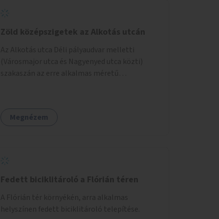
Zöld középszigetek az Alkotás utcán
Az Alkotás utca Déli pályaudvar melletti
(Városmajor utca és Nagyenyed utca közti)
szakaszán az erre alkalmas méretű
középszigetek zöldítése.
Megnézem
Fedett biciklitároló a Flórián téren
A Flórián tér környékén, arra alkalmas
helyszínen fedett biciklitároló telepítése.