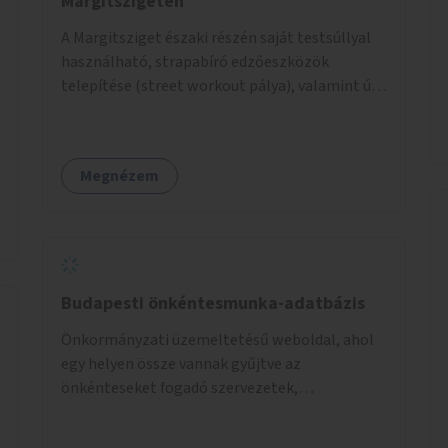
Margitszigeten
A Margitsziget északi részén saját testsúllyal
használható, strapabíró edzőeszközök
telepítése (street workout pálya), valamint új
kültéri pingpongasztalok kihelyezése. A
meglévő fitneszterület jelenleg alig felszerelt,
így kihasználatlan. A pingpongasztalok
Megnézem
telepítésével egy népszerű, ingyenes
sportolási lehetőség válna elérhetővé a sziget
északi felén, ahol jelenleg egyetlen asztal sem
található.
Budapesti önkéntesmunka-adatbázis
Önkormányzati üzemeltetésű weboldal, ahol
egy helyen össze vannak gyűjtve az
önkénteseket fogadó szervezetek,
önkormányzati intézmények. Az önkéntes
munkát vállalók így könnyen kereshetnek