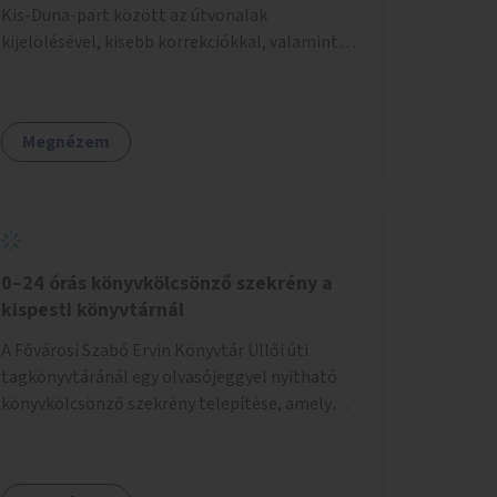
Kis-Duna-part között az útvonalak
kijelölésével, kisebb korrekciókkal, valamint
szükség esetén biztonságos átkelőhelyek
létesítésével.
Megnézem
0–24 órás könyvkölcsönző szekrény a
kispesti könyvtárnál
A Fővárosi Szabó Ervin Könyvtár Üllői úti
tagkönyvtáránál egy olvasójeggyel nyitható
könyvkölcsönző szekrény telepítése, amely
akkor is használható, ha a könyvtár zárva van.