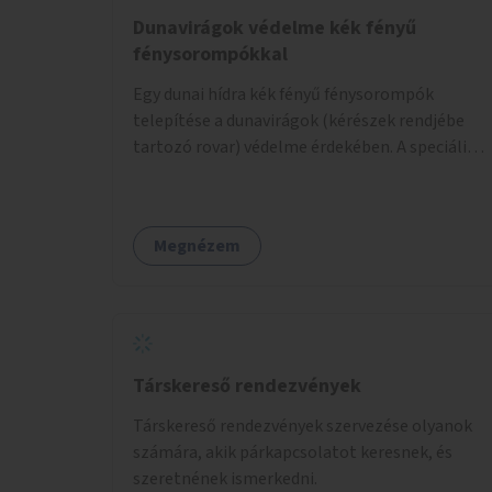
Dunavirágok védelme kék fényű
fénysorompókkal
Egy dunai hídra kék fényű fénysorompók
telepítése a dunavirágok (kérészek rendjébe
tartozó rovar) védelme érdekében. A speciális,
kék fényű LED-lámpák felszerelésének célja,
hogy a rajzó kérészeket a vízfelszín felett
tartsák, megakadályozva, hogy a hidak
Megnézem
úttestjére repüljenek, és ott rakják le petéiket.
Társkereső rendezvények
Társkereső rendezvények szervezése olyanok
számára, akik párkapcsolatot keresnek, és
szeretnének ismerkedni.