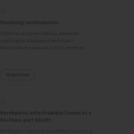
Közösségi kertészkedés
Önkéntes program indítása, amelynek
segítségével a budapesti kertészeti
feladatokban a lakosok is részt vehetnek
kertészeti szakemberek irányításával.
Megnézem
Kerékpáros infrastruktúra Csepel és a
Kis-Duna-part között
Kerékpáros kapcsolat kialakítása Csepel és a