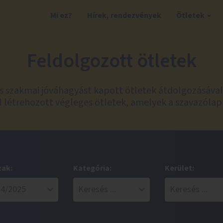
Mi ez?
Hírek, rendezvények
Ötletek
Feldolgozott ötletek
és szakmai jóváhagyást kapott ötletek átdolgozásáva
 létrehozott végleges ötletek, amelyek a szavazólap
zak:
Kategória:
Kerület: