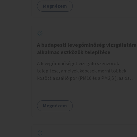
valamint könyvcserepolcokkal kiegészítve ezek
Megnézem
a terek lehetőséget adnának a kikapcsolódásra,
az olvasás népszerűsítésére.
A budapesti levegőminőség vizsgálatára
alkalmas eszközök telepítése
A levegőminőséget vizsgáló szenzorok
telepítése, amelyek képesek mérni többek
között a szálló por (PM10 és a PM2,5 ), az ózon
(O₃) és a nitrogén-dioxid (NO₂) koncentrációját,
valamint meteorológiai paramétereket,
például a szélsebességet, a szélirányt, a
Megnézem
hőmérsékletet vagy a relatív páratartalmat. A
gyűjtött adatok egy online platformon (webes
felület és mobilalkalmazás) lennének
elérhetők, térképes megjelenítéssel és időbeli
bontásban.