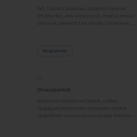
Két, tánchoz alkalmas szabadtéri helyszín
létrehozása, ahol mind a profi, mind az amatőr
táncosok, valamint tánciskolák, táncklubok, a
mozgásra vágyó lakosok is részt vehetnek
közösségi eseményeken.
Megnézem
Olvasóparkok
Kényelmes ülőbútorok (padok, székek,
nyugágyak) kihelyezése a budapesti parkok
nyugodtabb részein, ahol az olvasás élménye
kellemes környezetben, természetes fény
mellett valósulhat meg. Árnyékolással,