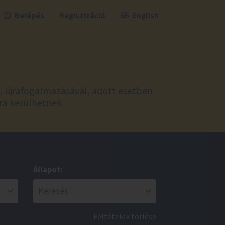
Belépés
Regisztráció
English
l, újrafogalmazásával, adott esetben
ra kerülhetnek.
Állapot:
Feltételek törlése