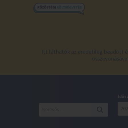
Itt láthatók az eredetileg beadott 
összevonásával
Idős