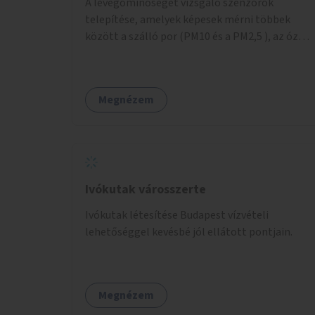
A levegőminőséget vizsgáló szenzorok
telepítése, amelyek képesek mérni többek
között a szálló por (PM10 és a PM2,5 ), az ózon
(O₃) és a nitrogén-dioxid (NO₂) koncentrációját,
valamint meteorológiai paramétereket,
például a szélsebességet, a szélirányt, a
Megnézem
hőmérsékletet vagy a relatív páratartalmat. A
gyűjtött adatok egy online platformon (webes
felület és mobilalkalmazás) lennének
elérhetők, térképes megjelenítéssel és időbeli
bontásban.
Ivókutak városszerte
Ivókutak létesítése Budapest vízvételi
lehetőséggel kevésbé jól ellátott pontjain.
Megnézem