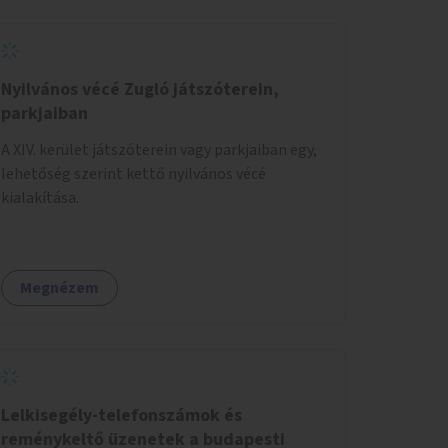
Nyilvános vécé Zugló játszóterein,
parkjaiban
A XIV. kerület játszóterein vagy parkjaiban egy,
lehetőség szerint kettő nyilvános vécé
kialakítása.
Megnézem
Lelkisegély-telefonszámok és
reménykeltő üzenetek a budapesti