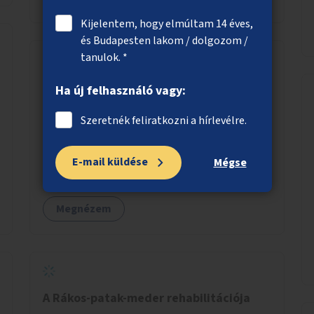
Kijelentem, hogy elmúltam 14 éves,
és Budapesten lakom / dolgozom /
tanulok. *
Gyalogosátkelő akadálymentesítése a
Ha új felhasználó vagy:
Teleki téren
Szeretnék feliratkozni a hírlevélre.
Legyen akadálymentesítve a Teleki tér és a
Dobozi utca sarkán lévő zebra.
E-mail küldése
Mégse
Megnézem
A Rákos-patak-meder rehabilitációja