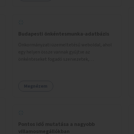
Budapesti önkéntesmunka-adatbázis
Önkormányzati üzemeltetésű weboldal, ahol
egy helyen össze vannak gyűjtve az
önkénteseket fogadó szervezetek,
önkormányzati intézmények. Az önkéntes
munkát vállalók így könnyen kereshetnek
helyszín és/vagy intézmény, illetve a munka
Megnézem
jellege alapján, és kapcsolatba tudnak lépni az
önkénteseket fogadó szervezetekkel. Maga az
önkéntes munka már az önkormányzattól
függetlenül folyna, az önkormányzat a
weboldal üzemeltetését és népszerűsítését
végezné, amelynek kiemelt része lenne az
Pontos idő mutatása a nagyobb
adatok naprakészen tartása.
villamosmegállókban