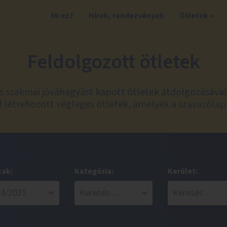
Mi ez?
Hírek, rendezvények
Ötletek
Feldolgozott ötletek
és szakmai jóváhagyást kapott ötletek átdolgozásáva
 létrehozott végleges ötletek, amelyek a szavazólap
zak:
Kategória:
Kerület: