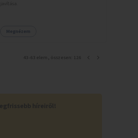
javítása.
Megnézem
43
-
63
elem
, összesen:
126
egfrissebb híreiről!