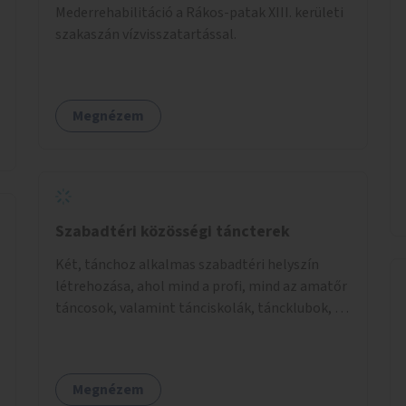
Mederrehabilitáció a Rákos-patak XIII. kerületi
szakaszán vízvisszatartással.
Megnézem
Szabadtéri közösségi táncterek
Két, tánchoz alkalmas szabadtéri helyszín
létrehozása, ahol mind a profi, mind az amatőr
táncosok, valamint tánciskolák, táncklubok, a
mozgásra vágyó lakosok is részt vehetnek
közösségi eseményeken.
Megnézem