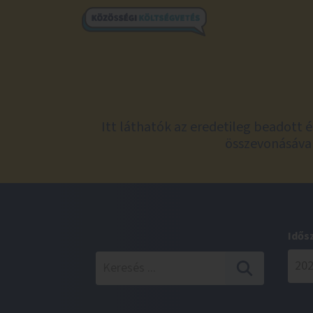
Itt láthatók az eredetileg beadott 
összevonásával
Idős