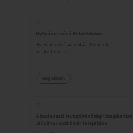
Nyilvános vécé Kelenföldön
Nyilvános vécé kialakítása Kelenföld
vasútállomásnál.
Megnézem
A budapesti levegőminőség vizsgálatára
alkalmas eszközök telepítése