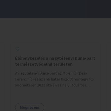
Élőhelykezelés a nagytétényi Duna-part
természetvédelmi területen
A nagytétényi Duna-part az M0-s híd (Deák
Ferenc híd) és az érdi határ között mintegy 4,5
kilométeren 2022 óta élvez helyi, fővárosi
védelmet. Ehhez kapcsolódóan javasoljuk a
terület élőhelykezelését, a tájidegen, invazív
fajok ritkítását, visszaszorítását.
Megnézem