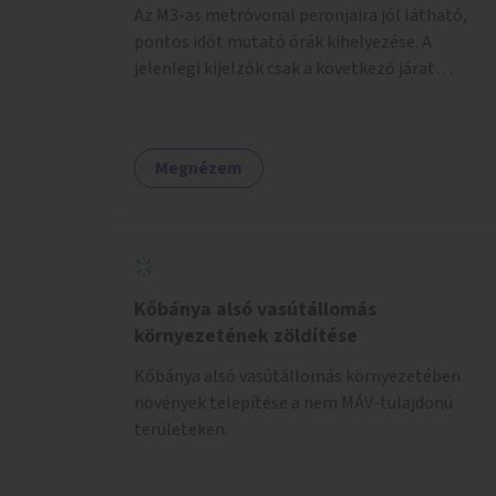
Az M3-as metróvonal peronjaira jól látható,
pontos időt mutató órák kihelyezése. A
jelenlegi kijelzők csak a következő járat
érkezését mutatják, az aktuális időt nem. Az
órák a peronokon várakozók tájékozódását
segítenék, ahogyan az más közösségi tereken
Megnézem
is bevett gyakorlat.
Kőbánya alsó vasútállomás
környezetének zöldítése
Kőbánya alsó vasútállomás környezetében
növények telepítése a nem MÁV-tulajdonú
területeken.