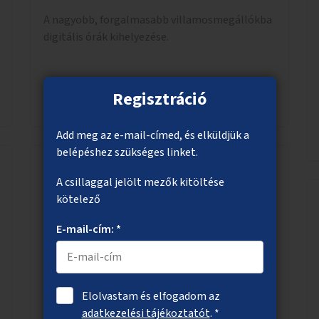
A nagyobb, forgalmasabb villamosmegállókba
digitális órák kihelyezése.
Regisztráció
Megnézem
Add meg az e-mail-címed, és elküldjük a
belépéshez szükséges linket.
A csillaggal jelölt mezők kitöltése
Utcazenepontok a városban
kötelező
Utcazenepontok kialakítása a városban,
E-mail-cím: *
amelyek akusztikailag megfelelők, és a
közönség zavartalanul élvezheti az
előadásokat. A zenészek egy időpontfoglalón
jelentkezhetnek be fellépni.
Elolvastam és elfogadom az
adatkezelési tájékoztatót
. *
Megnézem