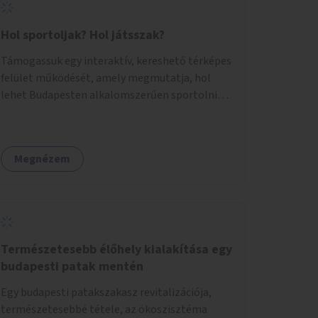
Hol sportoljak? Hol játsszak?
Támogassuk egy interaktív, kereshető térképes
felület működését, amely megmutatja, hol
lehet Budapesten alkalomszerűen sportolni
vagy játszani klubokban, közösségi terekben
vagy nyilvános pályákon. A felhasználó például
könnyen megtudhatja, hol tud a környékén
Megnézem
jógázni, bridzsezni, biliárdozni vagy
társasjátékozni, és azt is, hogy ezek mikor
érhetők el. A projekt célja, hogy átláthatóvá és
könnyen elérhetővé tegye a város közösségi
sport- és játéklehetőségeit bárki számára, egy
már meglévő, fejlesztett megoldás
Természetesebb élőhely kialakítása egy
fenntartásán keresztül.
budapesti patak mentén
Egy budapesti patakszakasz revitalizációja,
természetesebbé tétele, az ökoszisztéma