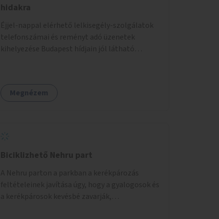
hidakra
Éjjel-nappal elérhető lelkisegély-szolgálatok
telefonszámai és reményt adó üzenetek
kihelyezése Budapest hídjain jól látható
helyekre, valamint a lelkisegély-vonalakat
fenntartó szervezetek támogatása, hogy
legyen kapacitásuk a növekvő számú hívások
Megnézem
fogadására.
Biciklizhető Nehru part
A Nehru parton a parkban a kerékpározás
feltételeinek javítása úgy, hogy a gyalogosok és
a kerékpárosok kevésbé zavarják,
veszélyeztessék egymást.