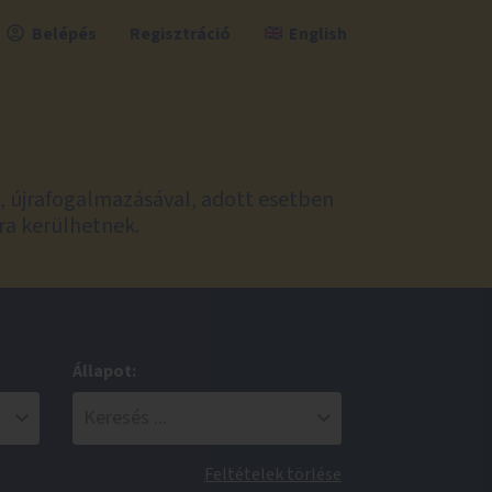
Belépés
Regisztráció
English
l, újrafogalmazásával, adott esetben
ra kerülhetnek.
Állapot:
Feltételek törlése