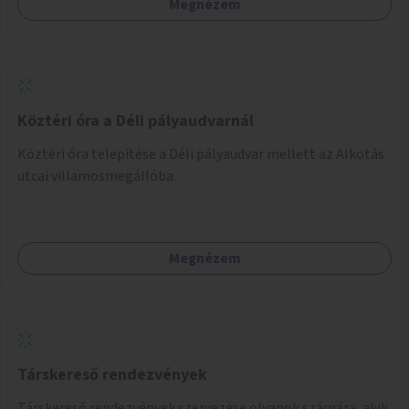
Megnézem
Köztéri óra a Déli pályaudvarnál
Köztéri óra telepítése a Déli pályaudvar mellett az Alkotás
utcai villamosmegállóba.
Megnézem
Társkereső rendezvények
Társkereső rendezvények szervezése olyanok számára, akik