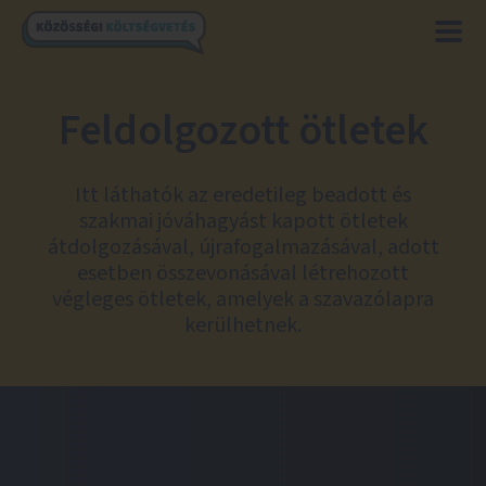
Feldolgozott ötletek
Itt láthatók az eredetileg beadott és
szakmai jóváhagyást kapott ötletek
átdolgozásával, újrafogalmazásával, adott
esetben összevonásával létrehozott
végleges ötletek, amelyek a szavazólapra
kerülhetnek.