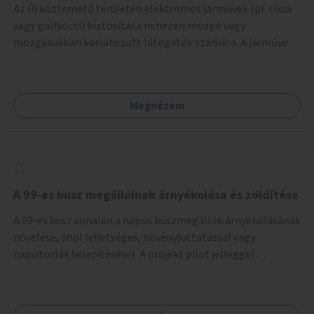
Az Új köztemető területén elektromos járművek (pl. riksa
vagy golfkocsi) biztosítása nehezen mozgó vagy
mozgásukban korlátozott látogatók számára. A járművek
a temetőkapu és a megadott sírhely között közlekednének.
Megnézem
A 99-es busz megállóinak árnyékolása és zöldítése
A 99-es busz vonalán a napos buszmegállók árnyékolásának
növelése, ahol lehetséges, növényfuttatással vagy
napvitorlák telepítésével. A projekt pilot jelleggel
valósulna meg, a helyszíni adottságok figyelembevételével.