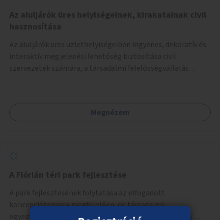
Az aluljárók üres helyiségeinek, kirakatainak civil
hasznosítása
Az aluljárók üres üzlethelyiségeiben ingyenes, dekoratív és
interaktív megjelenési lehetőség biztosítása civil
szervezetek számára, a társadalmi felelősségvállalás
jegyében. A cél, hogy közérdekű, segítő tevékenységeket
mutassanak be látványos, gondolatébresztő formában,
például rajzokkal, kérdésekkel, üzenetküldési lehetőséggel
Megnézem
vagy akciónapokkal – bérleti és közüzemi díjak nélkül, a
jelenlegi elhanyagolt állapot helyett.
A Flórián téri park fejlesztése
A park fejlesztésének folytatása az elfogadott
koncepciótervnek megfelelően, de társadalmi
egyeztetéssel. Növények, virágok ültetésével, a sétány