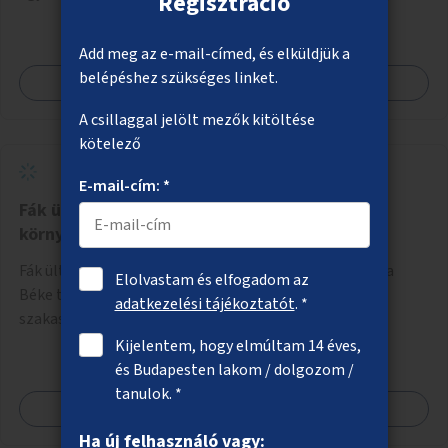
Regisztráció
felújításával, természetes burkolatú futókör
létrehozásával sokat javulhatna a park minősége.
Add meg az e-mail-címed, és elküldjük a
belépéshez szükséges linket.
Megnézem
A csillaggal jelölt mezők kitöltése
kötelező
E-mail-cím: *
Fák ültetése a XVIII. kerületi Béke tér
környezetében
Fák ültetése, növényzet telepítése a XVIII. kerületben a
Elolvastam és elfogadom az
Béke tér környezetében, beleértve az Üllői út közeli
adatkezelési tájékoztatót
. *
szakaszát is.
Kijelentem, hogy elmúltam 14 éves,
és Budapesten lakom / dolgozom /
tanulok. *
Megnézem
Ha új felhasználó vagy: