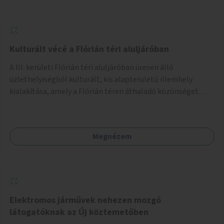
Kulturált vécé a Flórián téri aluljáróban
A III. kerületi Flórián téri aluljáróban üresen álló
üzlethelyiségből kulturált, kis alapterületű illemhely
kialakítása, amely a Flórián téren áthaladó közönséget
szolgálná ki.
Megnézem
Elektromos járművek nehezen mozgó
látogatóknak az Új köztemetőben