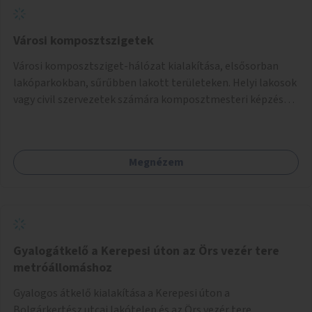
Városi komposztszigetek
Városi komposztsziget-hálózat kialakítása, elsősorban
lakóparkokban, sűrűbben lakott területeken. Helyi lakosok
vagy civil szervezetek számára komposztmesteri képzés
biztosítása, ami lehetővé teszi a komposztszigetek
helyben történő hosszú távú fenntartását.
Megnézem
Gyalogátkelő a Kerepesi úton az Örs vezér tere
metróállomáshoz
Gyalogos átkelő kialakítása a Kerepesi úton a
Bolgárkertész utcai lakótelep és az Örs vezér tere