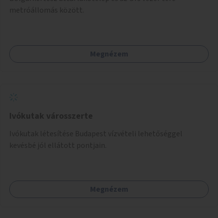
metróállomás között.
Megnézem
Ivókutak városszerte
Ivókutak létesítése Budapest vízvételi lehetőséggel
kevésbé jól ellátott pontjain.
Megnézem