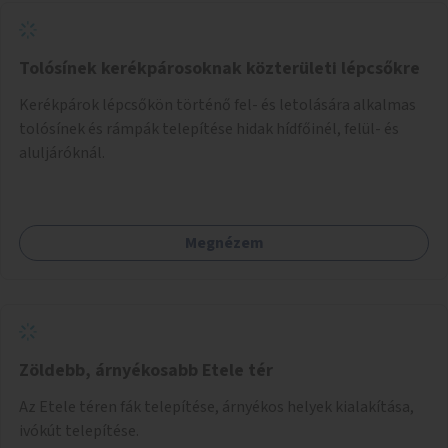
Tolósínek kerékpárosoknak közterületi lépcsőkre
Kerékpárok lépcsőkön történő fel- és letolására alkalmas
tolósínek és rámpák telepítése hidak hídfőinél, felül- és
aluljáróknál.
Megnézem
Zöldebb, árnyékosabb Etele tér
Az Etele téren fák telepítése, árnyékos helyek kialakítása,
ivókút telepítése.