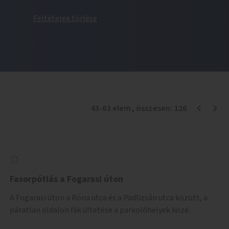
Feltételek törlése
43
-
63
elem
, összesen:
126
Fasorpótlás a Fogarasi úton
A Fogarasi úton a Róna utca és a Padlizsán utca között, a
páratlan oldalon fák ültetése a parkolóhelyek közé.