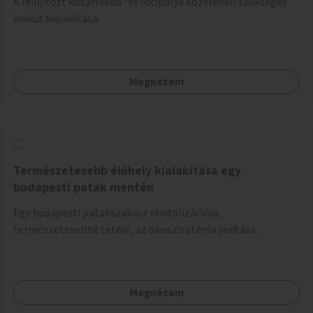
A felújított kosárlabda- és focipálya közelében szükséges
ivókút kialakítása.
Megnézem
Természetesebb élőhely kialakítása egy
budapesti patak mentén
Egy budapesti patakszakasz revitalizációja,
természetesebbé tétele, az ökoszisztéma javítása.
Megnézem