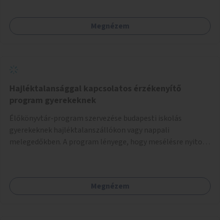
Megnézem
Hajléktalansággal kapcsolatos érzékenyítő
program gyerekeknek
Élőkönyvtár-program szervezése budapesti iskolás
gyerekeknek hajléktalanszállókon vagy nappali
melegedőkben. A program lényege, hogy mesélésre nyitott
hajléktalan emberek a személyes történeteiket osztják
meg egy biztonságos, nyugodt környezetben. A diákok
szabadon választhatnak, hogy kihez szeretnének odamenni
Megnézem
beszélgetni, kérdéseket feltenni – ezáltal közvetlen
kapcsolat alakulhat ki.