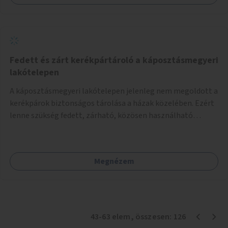
Fedett és zárt kerékpártároló a káposztásmegyeri
lakótelepen
A káposztásmegyeri lakótelepen jelenleg nem megoldott a
kerékpárok biztonságos tárolása a házak közelében. Ezért
lenne szükség fedett, zárható, közösen használható
kerékpártárolók kialakítására, amelyek védelmet nyújtanak
az időjárás viszontagságaival szemben.
Megnézem
43
-
63
elem
, összesen:
126