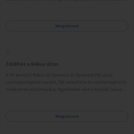
működtetése. Átfogó és naprakész tartalommal.
Megnézem
Zöldítés a Rákos úton
A XV. kerületi Rákos út Szerencs és Bezerédj Pál utcai
csomópontjainál cserjék, fák telepítése és esővízmegtartó
módszerek alkalmazása, figyelembe véve a terület hosszú
távú átalakítási terveit.
Megnézem