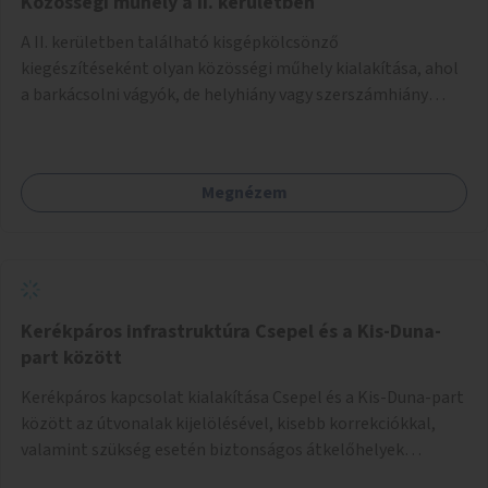
Közösségi műhely a II. kerületben
A II. kerületben található kisgépkölcsönző
kiegészítéseként olyan közösségi műhely kialakítása, ahol
a barkácsolni vágyók, de helyhiány vagy szerszámhiány
miatt hátrányból indulók megtalálhatják a számukra
megfelelő helyet.
Megnézem
Kerékpáros infrastruktúra Csepel és a Kis-Duna-
part között
Kerékpáros kapcsolat kialakítása Csepel és a Kis-Duna-part
között az útvonalak kijelölésével, kisebb korrekciókkal,
valamint szükség esetén biztonságos átkelőhelyek
létesítésével.