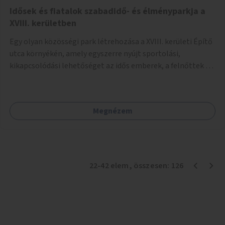
Idősek és fiatalok szabadidő- és élményparkja a
XVIII. kerületben
Egy olyan közösségi park létrehozása a XVIII. kerületi Építő
utca környékén, amely egyszerre nyújt sportolási,
kikapcsolódási lehetőséget az idős emberek, a felnőttek és
a gyerekek számára is.
Megnézem
22
-
42
elem
, összesen:
126