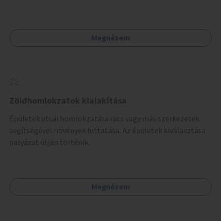
Megnézem
Zöldhomlokzatok kialakítása
Épületek utcai homlokzatára rács vagy más szerkezetek
segítségével növények futtatása. Az épületek kiválasztása
pályázat útján történik.
Megnézem