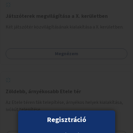
Játszóterek megvilágítása a X. kerületben
Két játszótér közvilágításának kialakítása a X. kerületben.
Megnézem
Zöldebb, árnyékosabb Etele tér
Az Etele téren fák telepítése, árnyékos helyek kialakítása,
ivókút telepítése.
Regisztráció