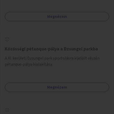
Megnézem
Közösségi pétanque-pálya a Dzsungel parkba
A XI. kerületi Dzsungel park sportolásra kijelölt részén
pétanque-pálya kialakítása.
Megnézem