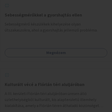
Sebességmérőkkel a gyorshajtás ellen
Sebességmérő készülékek kihelyezése olyan
útszakaszokra, ahol a gyorshajtás jellemző probléma.
Megnézem
Kulturált vécé a Flórián téri aluljáróban
A III. kerületi Flórián téri aluljáróban üresen álló
üzlethelyiségből kulturált, kis alapterületű illemhely
kialakítása, amely a Flórián téren áthaladó közönséget
szolgálná ki.