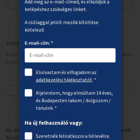
Add meg az e-mail-címed, és elküldjük a
Megnézem
belépéshez szükséges linket.
A csillaggal jelölt mezők kitöltése
kötelező
Színészhangok a 4-es, 6-os villamosokon
E-mail-cím: *
A színház világnapján a 4-es, 6-os villamosokon a budapesti
színházak színészei mondják be az állomások nevét.
Elolvastam és elfogadom az
adatkezelési tájékoztatót
. *
Megnézem
Kijelentem, hogy elmúltam 14 éves,
és Budapesten lakom / dolgozom /
tanulok. *
Ha új felhasználó vagy:
Az aluljárók üres helyiségeinek, kirakatainak civil
Szeretnék feliratkozni a hírlevélre.
hasznosítása