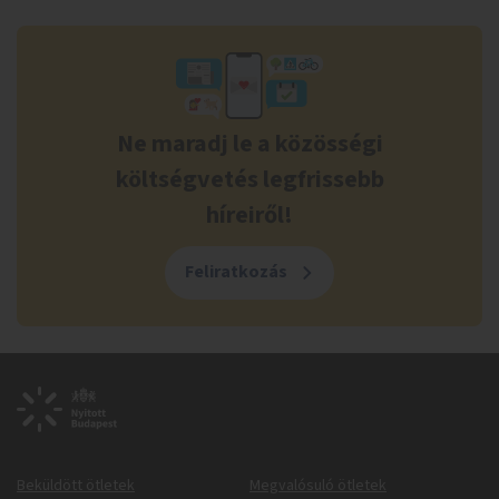
Ne maradj le a közösségi
költségvetés legfrissebb
híreiről!
Feliratkozás
Beküldött ötletek
Megvalósuló ötletek