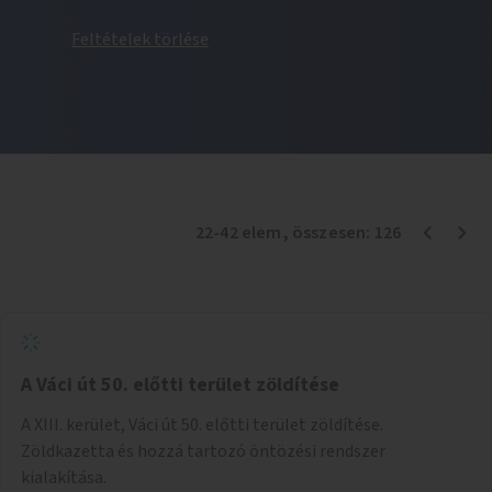
Feltételek törlése
22
-
42
elem
, összesen:
126
A Váci út 50. előtti terület zöldítése
A XIII. kerület, Váci út 50. előtti terület zöldítése.
Zöldkazetta és hozzá tartozó öntözési rendszer
kialakítása.