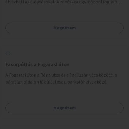
élvezheti az előadásokat. A zenészek egy időpontfoglalón
jelentkezhetnek be fellépni.
Megnézem
Fasorpótlás a Fogarasi úton
A Fogarasi úton a Róna utca és a Padlizsán utca között, a
páratlan oldalon fák ültetése a parkolóhelyek közé.
Megnézem