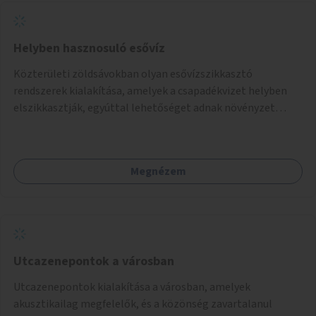
Helyben hasznosuló esővíz
Közterületi zöldsávokban olyan esővízszikkasztó
rendszerek kialakítása, amelyek a csapadékvizet helyben
elszikkasztják, egyúttal lehetőséget adnak növényzet
telepítésére is.
Megnézem
Utcazenepontok a városban
Utcazenepontok kialakítása a városban, amelyek
akusztikailag megfelelők, és a közönség zavartalanul