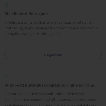
Biciklizhető Nehru part
A Nehru parton a parkban a kerékpározás feltételeinek
javítása úgy, hogy a gyalogosok és a kerékpárosok kevésbé
zavarják, veszélyeztessék egymást.
Megnézem
Budapesti kulturális programok online portálja
A Fővárosi Önkormányzat kulturális intézményei
(színházak, múzeumok stb.) által szervezett programok
akadálymentes online programnaptárjának kialakítása és