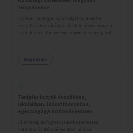
Közösségi közlekedési megállók
fényvédelme
Kísérleti jelleggel közösségi közlekedési
megállók utasváróiban részben fényáteresztő
tetőelemek elhelyezése fényvédelem céljából.
Megnézem
Terápiás kutyák óvodákban,
iskolákban, idősotthonokban,
egészségügyi intézményekben
Állatterápiás foglalkozások szervezése
különböző intézményekben, például