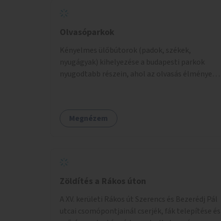
Olvasóparkok
Kényelmes ülőbútorok (padok, székek,
nyugágyak) kihelyezése a budapesti parkok
nyugodtabb részein, ahol az olvasás élménye
kellemes környezetben, természetes fény
mellett valósulhat meg. Árnyékolással,
valamint könyvcserepolcokkal kiegészítve ezek
Megnézem
a terek lehetőséget adnának a kikapcsolódásra,
az olvasás népszerűsítésére.
Zöldítés a Rákos úton
A XV. kerületi Rákos út Szerencs és Bezerédj Pál
utcai csomópontjainál cserjék, fák telepítése és