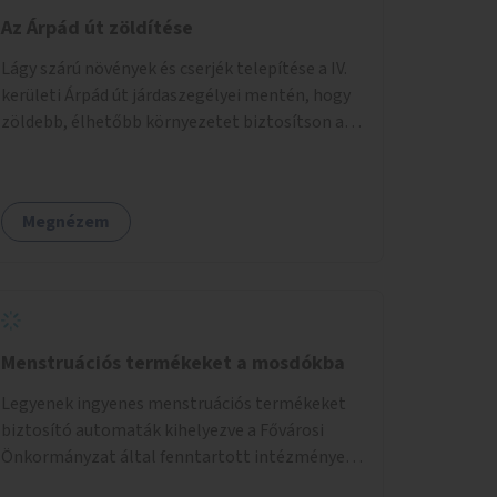
Az Árpád út zöldítése
Lágy szárú növények és cserjék telepítése a IV.
kerületi Árpád út járdaszegélyei mentén, hogy
zöldebb, élhetőbb környezetet biztosítson a
gyalogosok számára.
Megnézem
Menstruációs termékeket a mosdókba
Legyenek ingyenes menstruációs termékeket
biztosító automaták kihelyezve a Fővárosi
Önkormányzat által fenntartott intézmények
mosdóiban és nyilvános illemhelyeken.