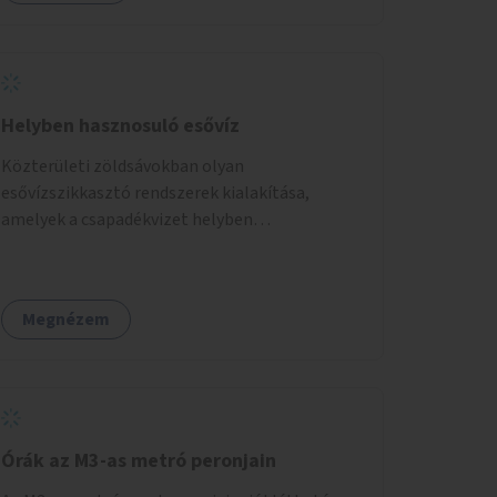
Helyben hasznosuló esővíz
Közterületi zöldsávokban olyan
esővízszikkasztó rendszerek kialakítása,
amelyek a csapadékvizet helyben
elszikkasztják, egyúttal lehetőséget adnak
növényzet telepítésére is.
Megnézem
Órák az M3-as metró peronjain