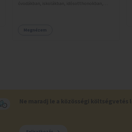
óvodákban, iskolákban, idősotthonokban,
egészségügyi intézményekben.
Megnézem
Ne maradj le a közösségi költségvetés l
Feliratkozás