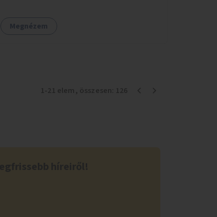
Megnézem
1
-
21
elem
, összesen:
126
egfrissebb híreiről!