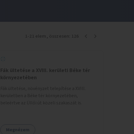
1
-
21
elem
, összesen:
126
Fák ültetése a XVIII. kerületi Béke tér
környezetében
Fák ültetése, növényzet telepítése a XVIII.
kerületben a Béke tér környezetében,
beleértve az Üllői út közeli szakaszát is.
Megnézem