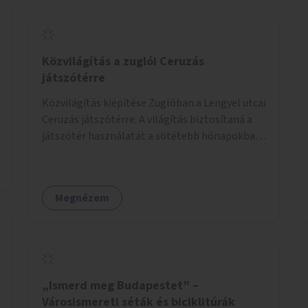
érhetők el. A projekt célja, hogy átláthatóvá és
könnyen elérhetővé tegye a város közösségi
sport- és játéklehetőségeit bárki számára, egy
már meglévő, fejlesztett megoldás
Közvilágítás a zuglói Ceruzás
fenntartásán keresztül.
játszótérre
Közvilágítás kiépítése Zuglóban a Lengyel utcai
Ceruzás játszótérre. A világítás biztosítaná a
játszótér használatát a sötétebb hónapokban,
különösen az óvodai és iskolai foglalkozások
utáni időszakban.
Megnézem
„Ismerd meg Budapestet” –
Városismereti séták és biciklitúrák