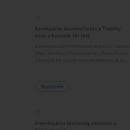
Kerékpáros összeköttetés a Thököly
úton a Bosnyák tér felé
A kerékpározás feltételeinek javítása a Thököly
úton. Jelenleg a Tisza István tér (Róna utca) és
a Bosnyák tér között nincs kerékpársáv, és csak
a most épülő szakaszon folytatódik a Bosnyák
tér után.
Megnézem
A kerékpáros biztonság növelése a