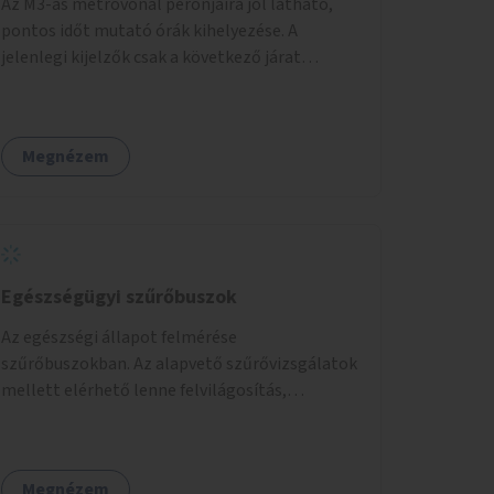
Az M3-as metróvonal peronjaira jól látható,
pontos időt mutató órák kihelyezése. A
jelenlegi kijelzők csak a következő járat
érkezését mutatják, az aktuális időt nem. Az
órák a peronokon várakozók tájékozódását
segítenék, ahogyan az más közösségi tereken
Megnézem
is bevett gyakorlat.
Egészségügyi szűrőbuszok
Az egészségi állapot felmérése
szűrőbuszokban. Az alapvető szűrővizsgálatok
mellett elérhető lenne felvilágosítás,
egészségügyi tanácsadás, a szexuális úton
terjedő betegségek szűrése és a
szenvedélybetegek támogatása.
Megnézem