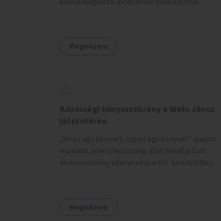
esővízmegtartó módszerek alkalmazása,
figyelembe véve a terület hosszú távú
átalakítási terveit.
Megnézem
Közösségi könyvszekrény a Wein János
játszótéren
„Hozz egy könyvet, vigyél egy könyvet" alapon
működő, a helyi közösség által fenntartott
könyvszekrény kihelyezése a XIII. kerületi Wein
János játszótérre.
Megnézem