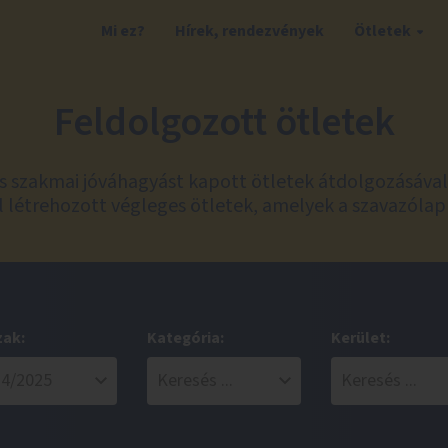
Mi ez?
Hírek, rendezvények
Ötletek
Feldolgozott ötletek
és szakmai jóváhagyást kapott ötletek átdolgozásáva
 létrehozott végleges ötletek, amelyek a szavazólap
zak:
Kategória:
Kerület: