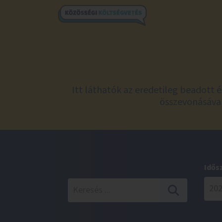
Itt láthatók az eredetileg beadott 
összevonásával
Idős