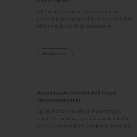
Kálvin térnél
A Kálvin tér környezetében a kerékpáros
útvonalak biztonságosabbá és észlelhetőbbé
tétele vizuális és fizikai eszközökkel.
Megnézem
Dunavirágok védelme kék fényű
fénysorompókkal
Egy dunai hídra kék fényű fénysorompók
telepítése a dunavirágok (kérészek rendjébe
tartozó rovar) védelme érdekében. A speciális,
kék fényű LED-lámpák felszerelésének célja,