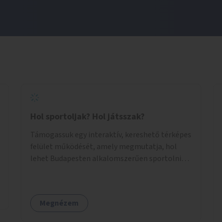
Hol sportoljak? Hol játsszak?
Támogassuk egy interaktív, kereshető térképes
felület működését, amely megmutatja, hol
lehet Budapesten alkalomszerűen sportolni
vagy játszani klubokban, közösségi terekben
vagy nyilvános pályákon. A felhasználó például
könnyen megtudhatja, hol tud a környékén
Megnézem
jógázni, bridzsezni, biliárdozni vagy
társasjátékozni, és azt is, hogy ezek mikor