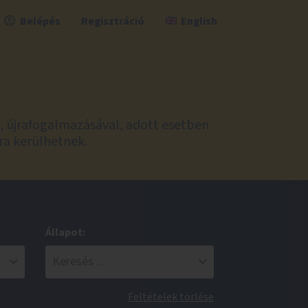
Belépés
Regisztráció
English
l, újrafogalmazásával, adott esetben
ra kerülhetnek.
Állapot:
Feltételek törlése