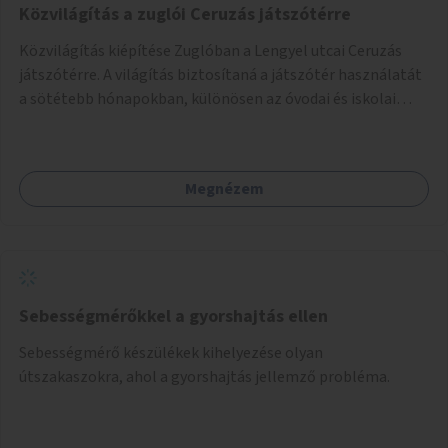
Közvilágítás a zuglói Ceruzás játszótérre
Közvilágítás kiépítése Zuglóban a Lengyel utcai Ceruzás
játszótérre. A világítás biztosítaná a játszótér használatát
a sötétebb hónapokban, különösen az óvodai és iskolai
foglalkozások utáni időszakban.
Megnézem
Sebességmérőkkel a gyorshajtás ellen
Sebességmérő készülékek kihelyezése olyan
útszakaszokra, ahol a gyorshajtás jellemző probléma.