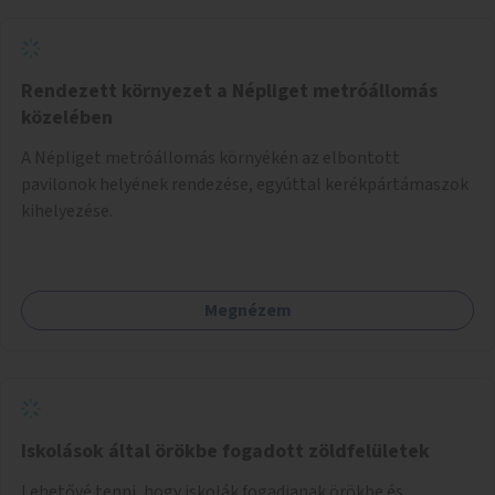
Rendezett környezet a Népliget metróállomás
közelében
A Népliget metróállomás környékén az elbontott
pavilonok helyének rendezése, egyúttal kerékpártámaszok
kihelyezése.
Megnézem
Iskolások által örökbe fogadott zöldfelületek
Lehetővé tenni, hogy iskolák fogadjanak örökbe és