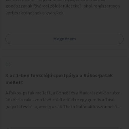
gondozzanak fővárosi zöldterületeket, ahol rendszeresen
kertészkedhetnek a gyerekek.
Megnézem
3 az 1-ben funkciójú sportpálya a Rákos-patak
mellett
A Rákos-patak mellett, a Göncöl és a Madarász Viktor utca
közötti szakaszon lévő zöldterületre egy gumiborítású
pálya létesítése, amely az állítható hálónak köszönhetően
alkalmas röplabdára, tollaslabdára, illetve lábteniszre is.