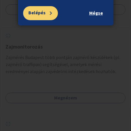
nyújthat.
Megnézem
Belépés
Mégse
Zajmonitorozás
Zajmérés Budapest több pontján zajmérő készülékek (pl.
zajmérő traffipax) segítségével, amelyek mérési
eredményei alapján zajvédelmi intézkedések hozhatók.
Megnézem