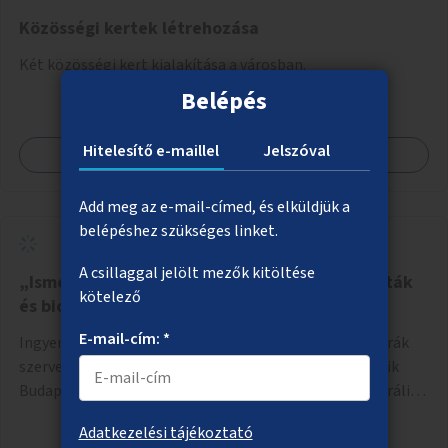
Közösségi kertek létrehozása
Két közösségi kert kialakítása a városban.
Belépés
Hitelesítő e-maillel
Jelszóval
Megnézem
Add meg az e-mail-címed, és elküldjük a
belépéshez szükséges linket.
A csillaggal jelölt mezők kitöltése
„Ismerd meg Budapestet” – Városismereti séták
kötelező
és biciklitúrák
E-mail-cím: *
Ingyenes közösségépítő városi séták és kerékpáros túrák
szervezése, amelyek során a résztvevők megismerhetik
Budapest gazdag történelmét, rejtett titkait és kulturális
értékeit. A város felfedezése összekötve a mozgás
Adatkezelési tájékoztató
népszerűsítésével mindenki számára nagy élményt