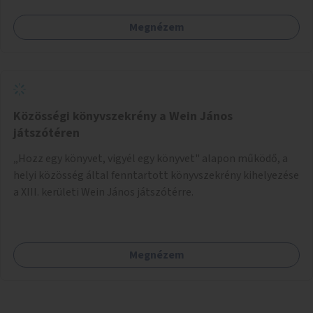
Megnézem
Közösségi könyvszekrény a Wein János
játszótéren
„Hozz egy könyvet, vigyél egy könyvet" alapon működő, a
helyi közösség által fenntartott könyvszekrény kihelyezése
a XIII. kerületi Wein János játszótérre.
Megnézem