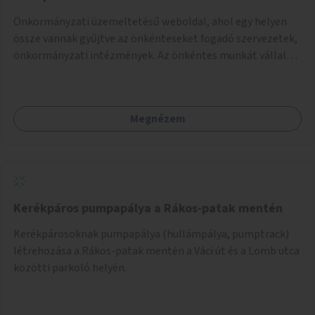
Önkormányzati üzemeltetésű weboldal, ahol egy helyen
össze vannak gyűjtve az önkénteseket fogadó szervezetek,
önkormányzati intézmények. Az önkéntes munkát vállalók
így könnyen kereshetnek helyszín és/vagy intézmény,
illetve a munka jellege alapján, és kapcsolatba tudnak lépni
az önkénteseket fogadó szervezetekkel. Maga az önkéntes
Megnézem
munka már az önkormányzattól függetlenül folyna, az
önkormányzat a weboldal üzemeltetését és
népszerűsítését végezné, amelynek kiemelt része lenne az
adatok naprakészen tartása.
Kerékpáros pumpapálya a Rákos-patak mentén
Kerékpárosoknak pumpapálya (hullámpálya, pumptrack)
létrehozása a Rákos-patak mentén a Váci út és a Lomb utca
közötti parkoló helyén.