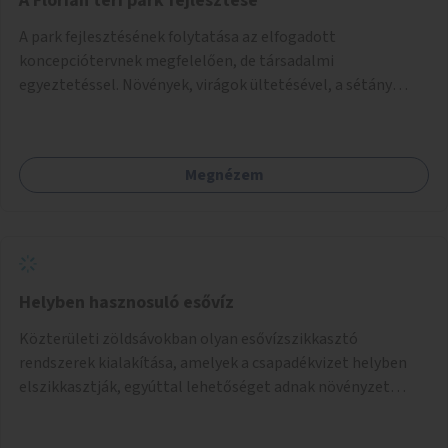
A Flórián téri park fejlesztése
A park fejlesztésének folytatása az elfogadott
koncepciótervnek megfelelően, de társadalmi
egyeztetéssel. Növények, virágok ültetésével, a sétány
felújításával, természetes burkolatú futókör
létrehozásával sokat javulhatna a park minősége.
Megnézem
Helyben hasznosuló esővíz
Közterületi zöldsávokban olyan esővízszikkasztó
rendszerek kialakítása, amelyek a csapadékvizet helyben
elszikkasztják, egyúttal lehetőséget adnak növényzet
telepítésére is.