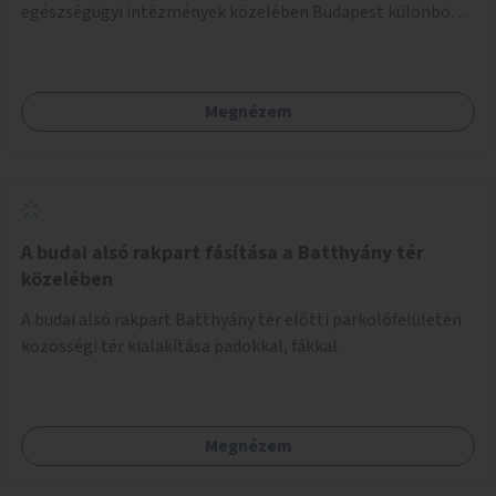
egészségügyi intézmények közelében Budapest különböző
pontjain, 7–12 helyszínen.
Megnézem
A budai alsó rakpart fásítása a Batthyány tér
közelében
A budai alsó rakpart Batthyány tér előtti parkolófelületén
közösségi tér kialakítása padokkal, fákkal.
Megnézem