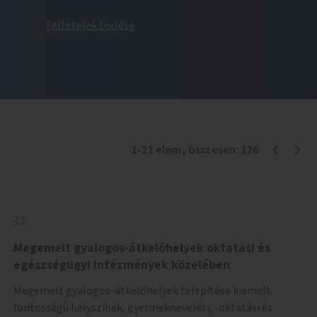
Feltételek törlése
1
-
21
elem
, összesen:
126
Megemelt gyalogos-átkelőhelyek oktatási és
egészségügyi intézmények közelében
Megemelt gyalogos-átkelőhelyek telepítése kiemelt
fontosságú helyszínek, gyermeknevelési, -oktatási és