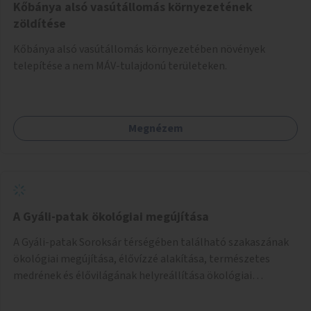
Kőbánya alsó vasútállomás környezetének
zöldítése
Kőbánya alsó vasútállomás környezetében növények
telepítése a nem MÁV-tulajdonú területeken.
Megnézem
A Gyáli-patak ökológiai megújítása
A Gyáli-patak Soroksár térségében található szakaszának
ökológiai megújítása, élővízzé alakítása, természetes
medrének és élővilágának helyreállítása ökológiai
szakértők bevonásával.