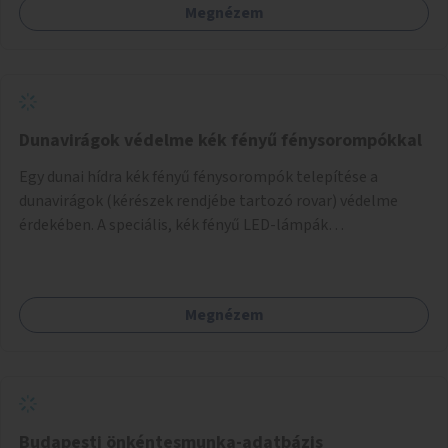
Megnézem
Dunavirágok védelme kék fényű fénysorompókkal
Egy dunai hídra kék fényű fénysorompók telepítése a
dunavirágok (kérészek rendjébe tartozó rovar) védelme
érdekében. A speciális, kék fényű LED-lámpák
felszerelésének célja, hogy a rajzó kérészeket a vízfelszín
felett tartsák, megakadályozva, hogy a hidak úttestjére
repüljenek, és ott rakják le petéiket.
Megnézem
Budapesti önkéntesmunka-adatbázis