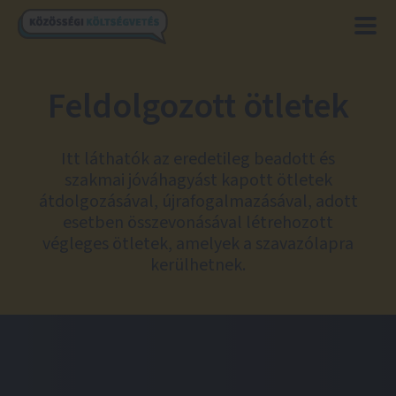
Feldolgozott ötletek
Itt láthatók az eredetileg beadott és
szakmai jóváhagyást kapott ötletek
átdolgozásával, újrafogalmazásával, adott
esetben összevonásával létrehozott
végleges ötletek, amelyek a szavazólapra
kerülhetnek.