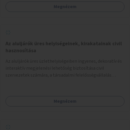
Megnézem
Az aluljárók üres helyiségeinek, kirakatainak civil
hasznosítása
Az aluljárók üres üzlethelyiségeiben ingyenes, dekoratív és
interaktív megjelenési lehetőség biztosítása civil
szervezetek számára, a társadalmi felelősségvállalás
jegyében. A cél, hogy közérdekű, segítő tevékenységeket
mutassanak be látványos, gondolatébresztő formában,
például rajzokkal, kérdésekkel, üzenetküldési lehetőséggel
Megnézem
vagy akciónapokkal – bérleti és közüzemi díjak nélkül, a
jelenlegi elhanyagolt állapot helyett.