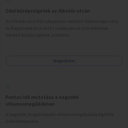
Zöld középszigetek az Alkotás utcán
Az Alkotás utca Déli pályaudvar melletti (Városmajor utca
és Nagyenyed utca közti) szakaszán az erre alkalmas
méretű középszigetek zöldítése.
Megnézem
Pontos idő mutatása a nagyobb
villamosmegállókban
A nagyobb, forgalmasabb villamosmegállókba digitális
órák kihelyezése.