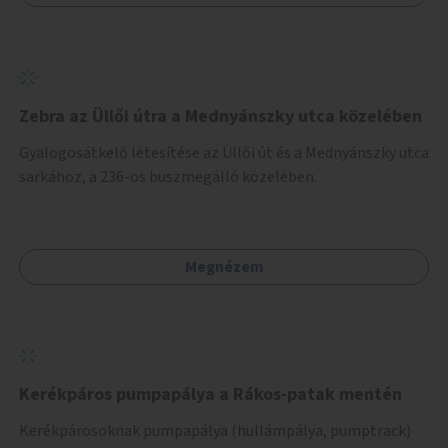
Zebra az Üllői útra a Mednyánszky utca közelében
Gyalogosátkelő létesítése az Üllői út és a Mednyánszky utca
sarkához, a 236-os buszmegálló közelében.
Megnézem
Kerékpáros pumpapálya a Rákos-patak mentén
Kerékpárosoknak pumpapálya (hullámpálya, pumptrack)