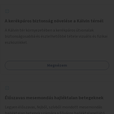
A kerékpáros biztonság növelése a Kálvin térnél
A Kálvin tér környezetében a kerékpáros útvonalak
biztonságosabbá és észlelhetőbbé tétele vizuális és fizikai
eszközökkel.
Megnézem
Élőszavas mesemondás hajléktalan betegeknek
Legyen élőszavas, fejből, szívből mondott mesemondás
hajléktalan betegek számára a Főváros hajléktalanellátó