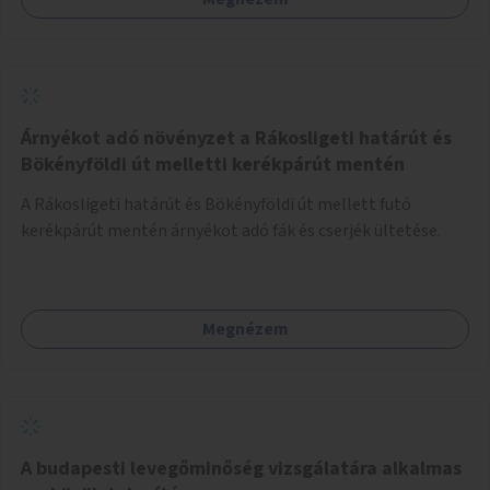
Árnyékot adó növényzet a Rákosligeti határút és
Bökényföldi út melletti kerékpárút mentén
A Rákosligeti határút és Bökényföldi út mellett futó
kerékpárút mentén árnyékot adó fák és cserjék ültetése.
Megnézem
A budapesti levegőminőség vizsgálatára alkalmas