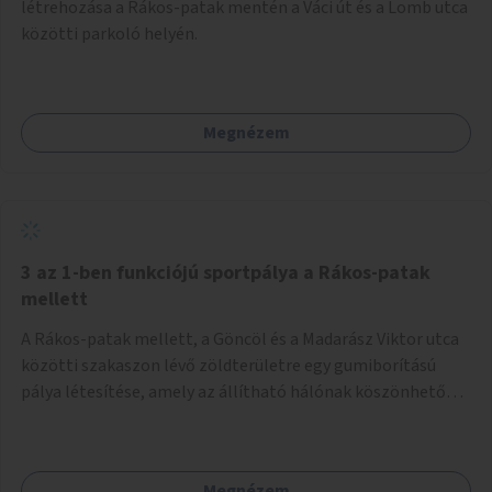
létrehozása a Rákos-patak mentén a Váci út és a Lomb utca
közötti parkoló helyén.
Megnézem
3 az 1-ben funkciójú sportpálya a Rákos-patak
mellett
A Rákos-patak mellett, a Göncöl és a Madarász Viktor utca
közötti szakaszon lévő zöldterületre egy gumiborítású
pálya létesítése, amely az állítható hálónak köszönhetően
alkalmas röplabdára, tollaslabdára, illetve lábteniszre is.
Megnézem