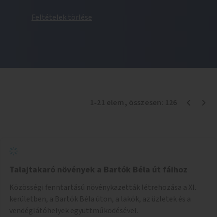
Feltételek törlése
1
-
21
elem
, összesen:
126
Talajtakaró növények a Bartók Béla út fáihoz
Közösségi fenntartású növénykazetták létrehozása a XI.
kerületben, a Bartók Béla úton, a lakók, az üzletek és a
vendéglátóhelyek együttműködésével.