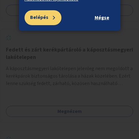
Megnézem
Belépés
Mégse
Fedett és zárt kerékpártároló a káposztásmegyeri
lakótelepen
A káposztásmegyeri lakótelepen jelenleg nem megoldott a
kerékpárok biztonságos tárolása a házak közelében. Ezért
lenne szükség fedett, zárható, közösen használható
kerékpártárolók kialakítására, amelyek védelmet nyújtanak
az időjárás viszontagságaival szemben.
Megnézem