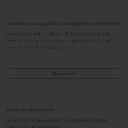
Zöldebb buszmegállók a Városliget környezetében
A Városliget körüli utcákban található buszmegállók
árnyékolása, kiegészítése kevés karbantartást igénylő,
gyorsan növekvő zöldnövényzettel.
Megnézem
Ivókutak városszerte
Ivókutak létesítése Budapest vízvételi lehetőséggel
kevésbé jól ellátott pontjain.