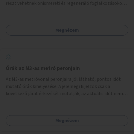
részt vehetnek önismereti és regeneráló foglalkozásokon
(pl. gyógytorna, jóga, terápia), miközben a gyerekek
biztonságban játszhatnak.
Megnézem
Órák az M3-as metró peronjain
Az M3-as metróvonal peronjaira jól látható, pontos időt
mutató órák kihelyezése. A jelenlegi kijelzők csak a
következő járat érkezését mutatják, az aktuális időt nem.
Az órák a peronokon várakozók tájékozódását segítenék,
ahogyan az más közösségi tereken is bevett gyakorlat.
Megnézem