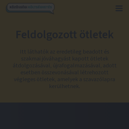
Feldolgozott ötletek
Itt láthatók az eredetileg beadott és
szakmai jóváhagyást kapott ötletek
átdolgozásával, újrafogalmazásával, adott
esetben összevonásával létrehozott
végleges ötletek, amelyek a szavazólapra
kerülhetnek.