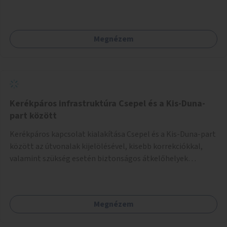
Megnézem
Kerékpáros infrastruktúra Csepel és a Kis-Duna-
part között
Kerékpáros kapcsolat kialakítása Csepel és a Kis-Duna-part
között az útvonalak kijelölésével, kisebb korrekciókkal,
valamint szükség esetén biztonságos átkelőhelyek
létesítésével.
Megnézem