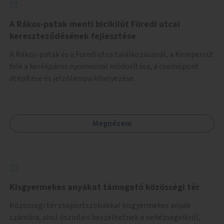
A Rákos-patak menti bicikliút Füredi utcai
kereszteződésének fejlesztése
A Rákos-patak és a Füredi utca találkozásánál, a Kerepesi út
felé a kerékpáros nyomvonal módosítása, a csomópont
átépítése és jelzőlámpa kihelyezése.
Megnézem
Kisgyermekes anyákat támogató közösségi tér
Közösségi tér csoportszobákkal kisgyermekes anyák
számára, ahol őszintén beszélhetnek a nehézségeikről,