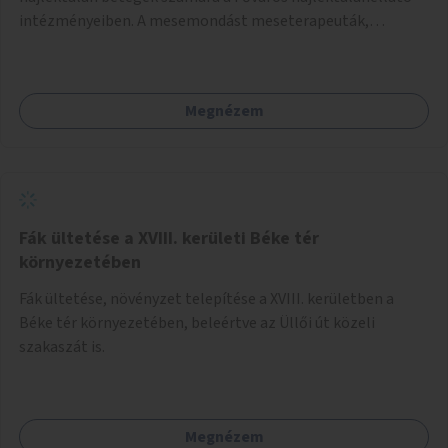
intézményeiben. A mesemondást meseterapeuták,
művészetterapeuták, mesemondó végzettségű emberek
végeznék.
Megnézem
Fák ültetése a XVIII. kerületi Béke tér
környezetében
Fák ültetése, növényzet telepítése a XVIII. kerületben a
Béke tér környezetében, beleértve az Üllői út közeli
szakaszát is.
Megnézem