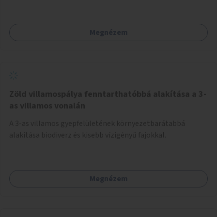
Megnézem
Zöld villamospálya fenntarthatóbbá alakítása a 3-
as villamos vonalán
A 3-as villamos gyepfelületének környezetbarátabbá
alakítása biodiverz és kisebb vízigényű fajokkal.
Megnézem