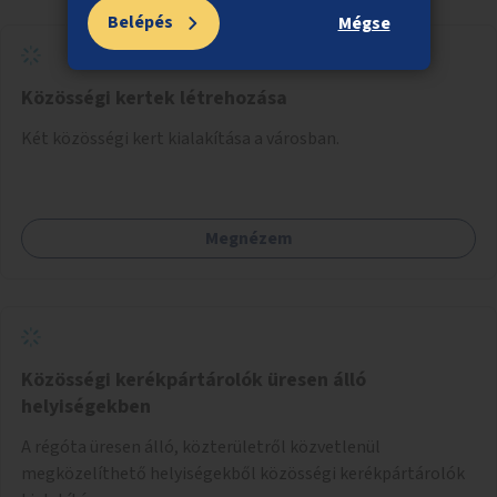
Belépés
Mégse
Közösségi kertek létrehozása
Két közösségi kert kialakítása a városban.
Megnézem
Közösségi kerékpártárolók üresen álló
helyiségekben
A régóta üresen álló, közterületről közvetlenül
megközelíthető helyiségekből közösségi kerékpártárolók