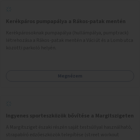
Kerékpáros pumpapálya a Rákos-patak mentén
Kerékpárosoknak pumpapálya (hullámpálya, pumptrack)
létrehozása a Rákos-patak mentén a Váci út és a Lomb utca
közötti parkoló helyén.
Megnézem
Ingyenes sporteszközök bővítése a Margitszigeten
A Margitsziget északi részén saját testsúllyal használható,
strapabíró edzőeszközök telepítése (street workout