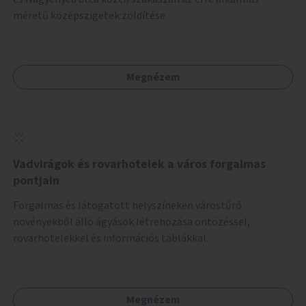
méretű középszigetek zöldítése.
Megnézem
Vadvirágok és rovarhotelek a város forgalmas
pontjain
Forgalmas és látogatott helyszíneken várostűrő
növényekből álló ágyások létrehozása öntözéssel,
rovarhotelekkel és információs táblákkal.
Megnézem