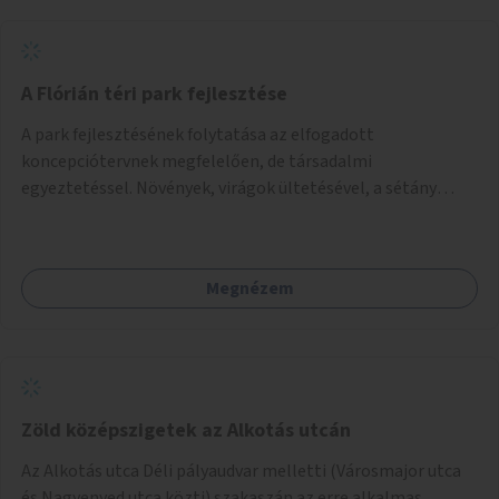
A Flórián téri park fejlesztése
A park fejlesztésének folytatása az elfogadott
koncepciótervnek megfelelően, de társadalmi
egyeztetéssel. Növények, virágok ültetésével, a sétány
felújításával, természetes burkolatú futókör
létrehozásával sokat javulhatna a park minősége.
Megnézem
Zöld középszigetek az Alkotás utcán
Az Alkotás utca Déli pályaudvar melletti (Városmajor utca
és Nagyenyed utca közti) szakaszán az erre alkalmas