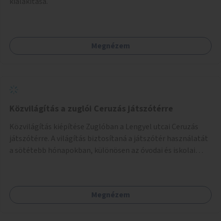
kialakítása.
Megnézem
Közvilágítás a zuglói Ceruzás játszótérre
Közvilágítás kiépítése Zuglóban a Lengyel utcai Ceruzás
játszótérre. A világítás biztosítaná a játszótér használatát
a sötétebb hónapokban, különösen az óvodai és iskolai
foglalkozások utáni időszakban.
Megnézem