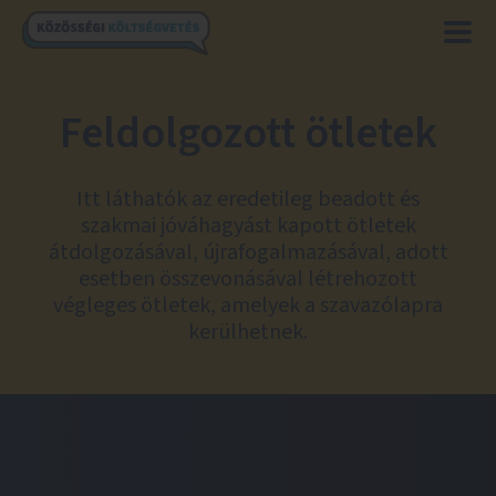
Feldolgozott ötletek
Itt láthatók az eredetileg beadott és
szakmai jóváhagyást kapott ötletek
átdolgozásával, újrafogalmazásával, adott
esetben összevonásával létrehozott
végleges ötletek, amelyek a szavazólapra
kerülhetnek.