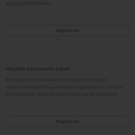
a gyalogosátkelőknél.
Megnézem
Helyben hasznosuló esővíz
Közterületi zöldsávokban olyan esővízszikkasztó
rendszerek kialakítása, amelyek a csapadékvizet helyben
elszikkasztják, egyúttal lehetőséget adnak növényzet
telepítésére is.
Megnézem