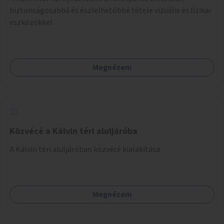
biztonságosabbá és észlelhetőbbé tétele vizuális és fizikai
eszközökkel.
Megnézem
Közvécé a Kálvin téri aluljáróba
A Kálvin téri aluljáróban közvécé kialakítása.
Megnézem