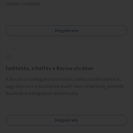
terület zöldítése.
Megnézem
Faültetés, zöldítés a Baross utcában
A Baross utca Nagykörúton kívüli szakaszán fák ültetése,
vagy ahol erre a közművek miatt nincs lehetőség, kiemelt
kazettás évelőágyások létrehozása.
Megnézem