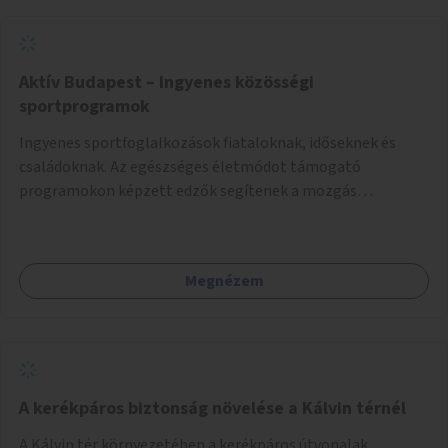
Aktív Budapest – Ingyenes közösségi
sportprogramok
Ingyenes sportfoglalkozások fiataloknak, időseknek és
családoknak. Az egészséges életmódot támogató
programokon képzett edzők segítenek a mozgás
örömének megtalálásában különféle mozgásformákon
keresztül (pl. jóga, vízi torna, aerobik, csikung).
Megnézem
A kerékpáros biztonság növelése a Kálvin térnél
A Kálvin tér környezetében a kerékpáros útvonalak