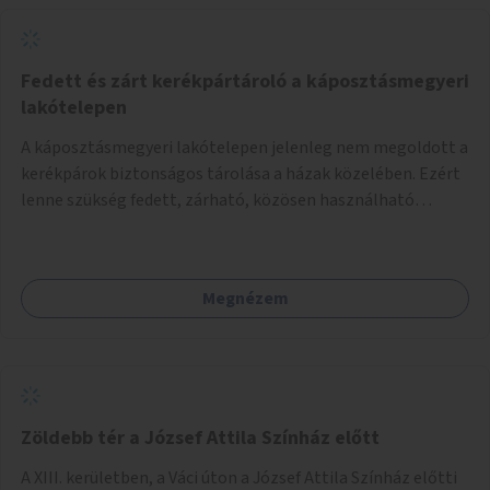
Fedett és zárt kerékpártároló a káposztásmegyeri
lakótelepen
A káposztásmegyeri lakótelepen jelenleg nem megoldott a
kerékpárok biztonságos tárolása a házak közelében. Ezért
lenne szükség fedett, zárható, közösen használható
kerékpártárolók kialakítására, amelyek védelmet nyújtanak
az időjárás viszontagságaival szemben.
Megnézem
Zöldebb tér a József Attila Színház előtt
A XIII. kerületben, a Váci úton a József Attila Színház előtti