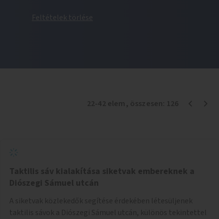
Feltételek törlése
22
-
42
elem
, összesen:
126
Taktilis sáv kialakítása siketvak embereknek a
Diószegi Sámuel utcán
A siketvak közlekedők segítése érdekében létesüljenek
taktilis sávok a Diószegi Sámuel utcán, különös tekintettel