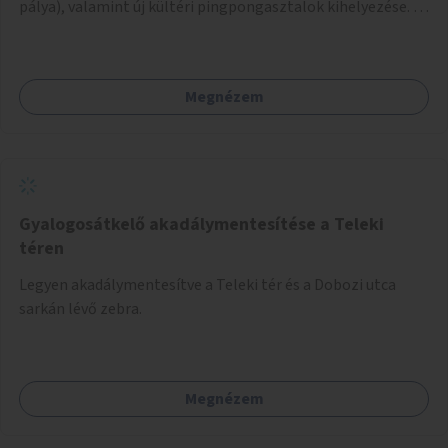
pálya), valamint új kültéri pingpongasztalok kihelyezése. A
meglévő fitneszterület jelenleg alig felszerelt, így
kihasználatlan. A pingpongasztalok telepítésével egy
népszerű, ingyenes sportolási lehetőség válna elérhetővé a
Megnézem
sziget északi felén, ahol jelenleg egyetlen asztal sem
található.
Gyalogosátkelő akadálymentesítése a Teleki
téren
Legyen akadálymentesítve a Teleki tér és a Dobozi utca
sarkán lévő zebra.
Megnézem