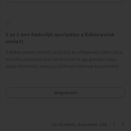
3 az 1-ben funkciójú sportpálya a Rákos-patak
mellett
A Rákos-patak mellett, a Göncöl és a Madarász Viktor utca
közötti szakaszon lévő zöldterületre egy gumiborítású
pálya létesítése, amely az állítható hálónak köszönhetően
alkalmas röplabdára, tollaslabdára, illetve lábteniszre is.
Megnézem
22
-
42
elem
, összesen:
126