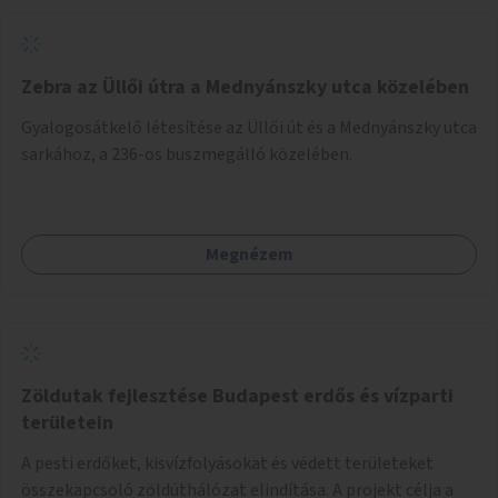
Zebra az Üllői útra a Mednyánszky utca közelében
Gyalogosátkelő létesítése az Üllői út és a Mednyánszky utca
sarkához, a 236-os buszmegálló közelében.
Megnézem
Zöldutak fejlesztése Budapest erdős és vízparti
területein
A pesti erdőket, kisvízfolyásokat és védett területeket
összekapcsoló zöldúthálózat elindítása. A projekt célja a