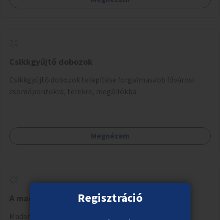
Csikkgyűjtő dobozok
Csikkgyűjtő dobozok telepítése forgalmasabb fővárosi
csomópontokra, terekre, megállókba.
Megnézem
Regisztráció
A madárdalos Budapestért
Madarak megtelepedését, fennmaradását szolgáló