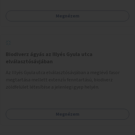
Megnézem
Biodiverz ágyás az Illyés Gyula utca
elválasztósávjában
Az Illyés Gyula utca elválasztósávjában a meglévő fasor
megtartása mellett extenzív fenntartású, biodiverz
zöldfelület létesítése a jelenlegi gyep helyén.
Megnézem