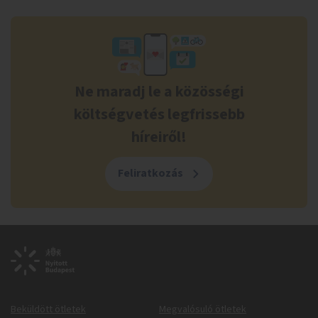
Ne maradj le a közösségi
költségvetés legfrissebb
híreiről!
Feliratkozás
Beküldött ötletek
Megvalósuló ötletek