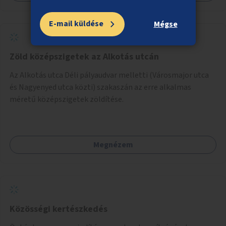
E-mail küldése
Mégse
Zöld középszigetek az Alkotás utcán
Az Alkotás utca Déli pályaudvar melletti (Városmajor utca
és Nagyenyed utca közti) szakaszán az erre alkalmas
méretű középszigetek zöldítése.
Megnézem
Közösségi kertészkedés