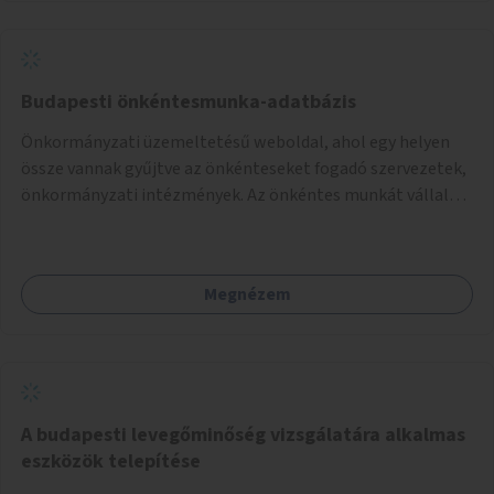
Budapesti önkéntesmunka-adatbázis
Önkormányzati üzemeltetésű weboldal, ahol egy helyen
össze vannak gyűjtve az önkénteseket fogadó szervezetek,
önkormányzati intézmények. Az önkéntes munkát vállalók
így könnyen kereshetnek helyszín és/vagy intézmény,
illetve a munka jellege alapján, és kapcsolatba tudnak lépni
az önkénteseket fogadó szervezetekkel. Maga az önkéntes
Megnézem
munka már az önkormányzattól függetlenül folyna, az
önkormányzat a weboldal üzemeltetését és
népszerűsítését végezné, amelynek kiemelt része lenne az
adatok naprakészen tartása.
A budapesti levegőminőség vizsgálatára alkalmas
eszközök telepítése