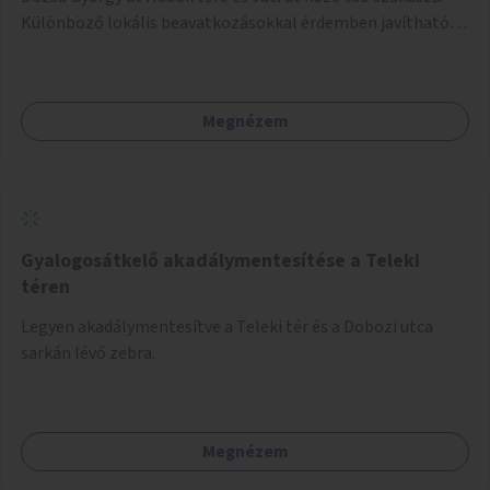
Különböző lokális beavatkozásokkal érdemben javítható
az útszakaszon a kerékpáros közlekedés biztonsága már
azt megelőzően, hogy többéves távlatban sor kerülne az út
teljes körű, komplex felújítására.
Megnézem
Gyalogosátkelő akadálymentesítése a Teleki
téren
Legyen akadálymentesítve a Teleki tér és a Dobozi utca
sarkán lévő zebra.
Megnézem