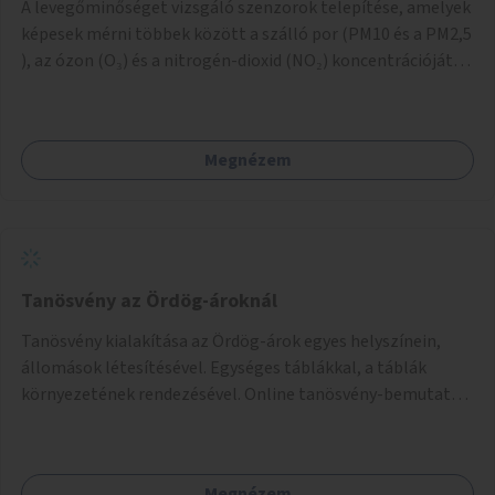
A levegőminőséget vizsgáló szenzorok telepítése, amelyek
képesek mérni többek között a szálló por (PM10 és a PM2,5
), az ózon (O₃) és a nitrogén-dioxid (NO₂) koncentrációját,
valamint meteorológiai paramétereket, például a
szélsebességet, a szélirányt, a hőmérsékletet vagy a relatív
páratartalmat. A gyűjtött adatok egy online platformon
Megnézem
(webes felület és mobilalkalmazás) lennének elérhetők,
térképes megjelenítéssel és időbeli bontásban.
Tanösvény az Ördög-ároknál
Tanösvény kialakítása az Ördög-árok egyes helyszínein,
állomások létesítésével. Egységes táblákkal, a táblák
környezetének rendezésével. Online tanösvény-bemutató
felület kialakítása.
Megnézem