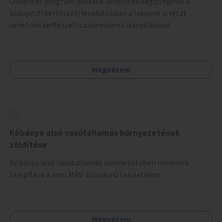
Önkéntes program indítása, amelynek segítségével a
budapesti kertészeti feladatokban a lakosok is részt
vehetnek kertészeti szakemberek irányításával.
Megnézem
Kőbánya alsó vasútállomás környezetének
zöldítése
Kőbánya alsó vasútállomás környezetében növények
telepítése a nem MÁV-tulajdonú területeken.
Megnézem