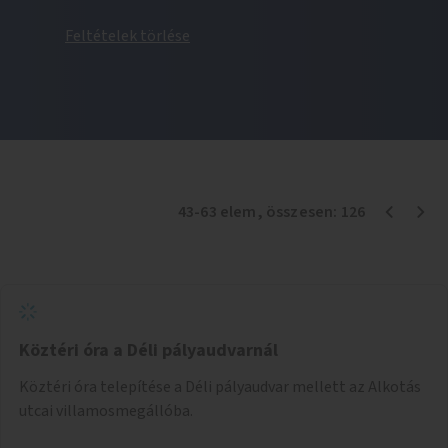
Feltételek törlése
43
-
63
elem
, összesen:
126
Köztéri óra a Déli pályaudvarnál
Köztéri óra telepítése a Déli pályaudvar mellett az Alkotás
utcai villamosmegállóba.