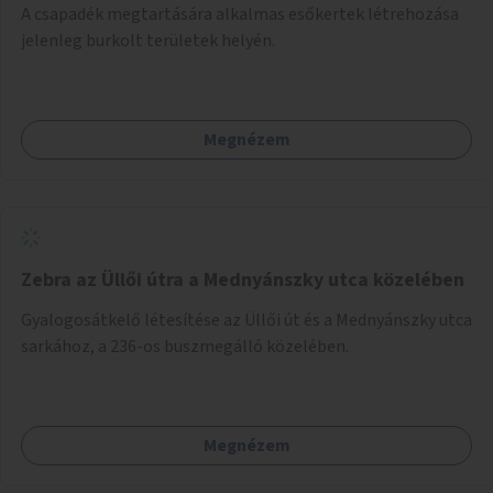
A csapadék megtartására alkalmas esőkertek létrehozása
jelenleg burkolt területek helyén.
Megnézem
Zebra az Üllői útra a Mednyánszky utca közelében
Gyalogosátkelő létesítése az Üllői út és a Mednyánszky utca
sarkához, a 236-os buszmegálló közelében.
Megnézem