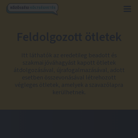
Feldolgozott ötletek
Itt láthatók az eredetileg beadott és
szakmai jóváhagyást kapott ötletek
átdolgozásával, újrafogalmazásával, adott
esetben összevonásával létrehozott
végleges ötletek, amelyek a szavazólapra
kerülhetnek.