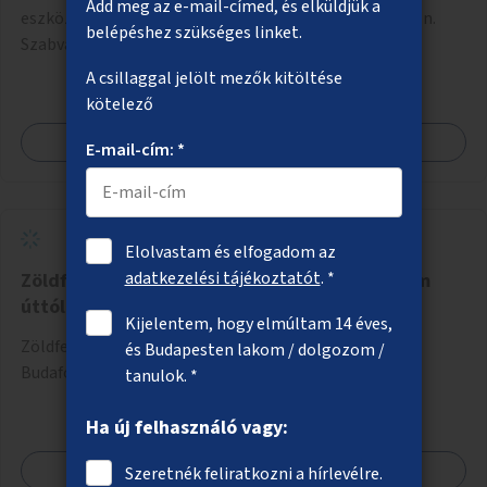
Add meg az e-mail-címed, és elküldjük a
eszközök elhelyezése és karbantartása közterületeken.
belépéshez szükséges linket.
Szabványos odúk mellett ez jelenthet itatókat, téli
madáretetőket is.
A csillaggal jelölt mezők kitöltése
kötelező
Megnézem
E-mail-cím: *
Elolvastam és elfogadom az
adatkezelési tájékoztatót
. *
Zöldfelületek a Budafoki úton a Hengermalom
úttól kifelé
Kijelentem, hogy elmúltam 14 éves,
Zöldfelületek létesítése erre alkalmas helyszíneken a
és Budapesten lakom / dolgozom /
Budafoki úton a Hengermalom úttól kifelé.
tanulok. *
Ha új felhasználó vagy:
Megnézem
Szeretnék feliratkozni a hírlevélre.