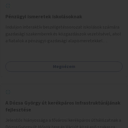
Pénzügyi ismeretek iskolásoknak
Induljon interaktív beszélgetéssorozat iskolások számára
gazdasági szakemberek és közgazdászok vezetésével, ahol
a fiatalok a pénzügyi-gazdasági alapismeretekkel
kapcsolatban tájékozódhatnak. A program többalkalmas
lenne, heti rendszerességgel tartanák iskolai csoportok
számára, önkormányzati intézményben vagy külső
Megnézem
helyszínen iskolai együttműködéssel. A szervezést az
Önkormányzat koordinálná, a tematikát a szakemberek
alakítanák ki, külön figyelmet fordítva a hátrányos helyzetű
gyerekek bevonására is. A program pilot jelleggel indulna,
több korosztály számára.
A Dózsa György út kerékpáros infrastruktúrájának
fejlesztése
Jelentős hiányossága a fővárosi kerékpáros úthálózatnak a
Dózsa György út Hősök tere és Váci út közé eső szakasza.