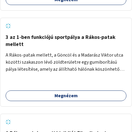
3 az 1-ben funkciójú sportpálya a Rákos-patak
mellett
A Rákos-patak mellett, a Göncöl és a Madarász Viktor utca
közötti szakaszon lévő zöldterületre egy gumiborítású
pálya létesítése, amely az állítható hálónak köszönhetően
alkalmas röplabdára, tollaslabdára, illetve lábteniszre is.
Megnézem