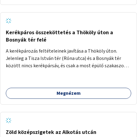
Kerékpáros összeköttetés a Thököly úton a
Bosnyák tér felé
A kerékpározás feltételeinek javítása a Thököly úton.
Jelenleg a Tisza István tér (Róna utca) és a Bosnyák tér
között nincs kerékpársáv, és csak a most épülő szakaszon
folytatódik a Bosnyák tér után.
Megnézem
Zöld középszigetek az Alkotás utcán