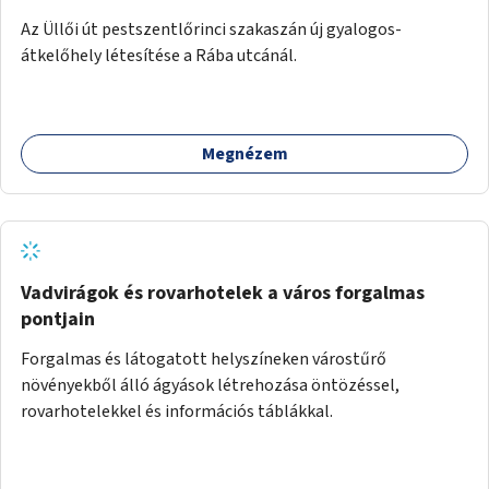
Az Üllői út pestszentlőrinci szakaszán új gyalogos-
átkelőhely létesítése a Rába utcánál.
Megnézem
Vadvirágok és rovarhotelek a város forgalmas
pontjain
Forgalmas és látogatott helyszíneken várostűrő
növényekből álló ágyások létrehozása öntözéssel,
rovarhotelekkel és információs táblákkal.