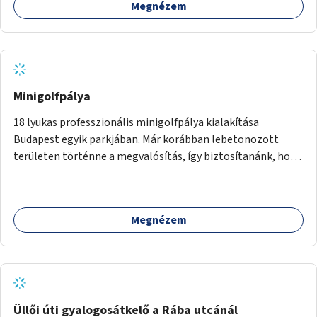
Megnézem
Minigolfpálya
18 lyukas professzionális minigolfpálya kialakítása
Budapest egyik parkjában. Már korábban lebetonozott
területen történne a megvalósítás, így biztosítanánk, hogy
ne vesszen el további zöldfelület.
Megnézem
Üllői úti gyalogosátkelő a Rába utcánál