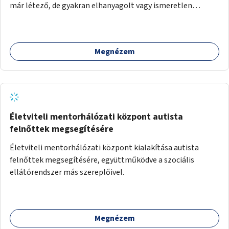
már létező, de gyakran elhanyagolt vagy ismeretlen
ösvények biztonságosabbá és használhatóbbá tétele,
különösen a közúti átvezetések, csúszós szakaszok és
szűkületek javításával, néhány ponton pedig helyszíni
Megnézem
beavatkozással (pl. táblák kihelyezése, hulladékgyűjtők,
akadálymentesítés). Az útvonalak kijelölése és
koncepcióterv-szintű összekötése támogatná a
zöldutakon való közlekedést.
Életviteli mentorhálózati központ autista
felnőttek megsegítésére
Életviteli mentorhálózati központ kialakítása autista
felnőttek megsegítésére, együttműködve a szociális
ellátórendszer más szereplőivel.
Megnézem