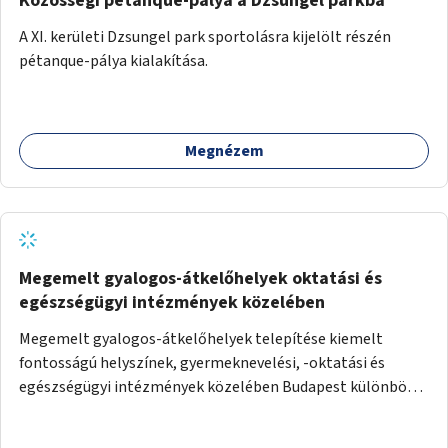
Közösségi pétanque-pálya a Dzsungel parkba
A XI. kerületi Dzsungel park sportolásra kijelölt részén
pétanque-pálya kialakítása.
Megnézem
Megemelt gyalogos-átkelőhelyek oktatási és
egészségügyi intézmények közelében
Megemelt gyalogos-átkelőhelyek telepítése kiemelt
fontosságú helyszínek, gyermeknevelési, -oktatási és
egészségügyi intézmények közelében Budapest különböző
pontjain, 7–12 helyszínen.