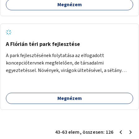
Megnézem
A Flórián téri park fejlesztése
A park fejlesztésének folytatása az elfogadott
koncepciótervnek megfelelően, de társadalmi
egyeztetéssel. Növények, virágok ültetésével, a sétány
felújításával, természetes burkolatú futókör
létrehozásával sokat javulhatna a park minősége.
Megnézem
43
-
63
elem
, összesen:
126