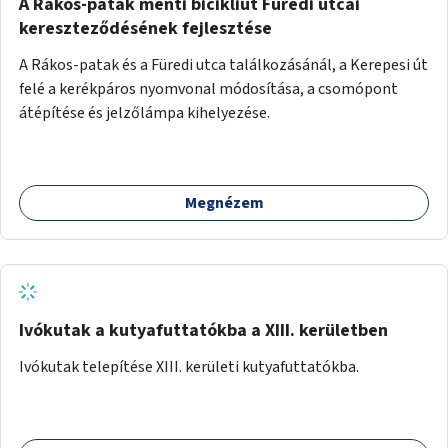
A Rákos-patak menti bicikliút Füredi utcai
kereszteződésének fejlesztése
A Rákos-patak és a Füredi utca találkozásánál, a Kerepesi út
felé a kerékpáros nyomvonal módosítása, a csomópont
átépítése és jelzőlámpa kihelyezése.
Megnézem
Ivókutak a kutyafuttatókba a XIII. kerületben
Ivókutak telepítése XIII. kerületi kutyafuttatókba.