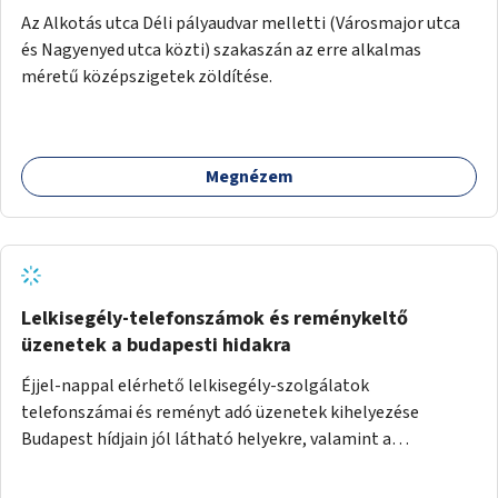
Az Alkotás utca Déli pályaudvar melletti (Városmajor utca
és Nagyenyed utca közti) szakaszán az erre alkalmas
méretű középszigetek zöldítése.
Megnézem
Lelkisegély-telefonszámok és reménykeltő
üzenetek a budapesti hidakra
Éjjel-nappal elérhető lelkisegély-szolgálatok
telefonszámai és reményt adó üzenetek kihelyezése
Budapest hídjain jól látható helyekre, valamint a
lelkisegély-vonalakat fenntartó szervezetek támogatása,
hogy legyen kapacitásuk a növekvő számú hívások