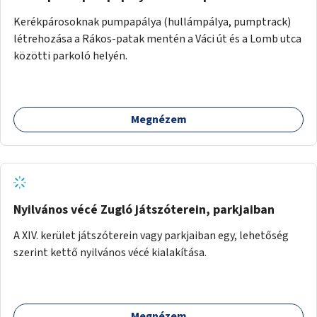
Kerékpárosoknak pumpapálya (hullámpálya, pumptrack)
létrehozása a Rákos-patak mentén a Váci út és a Lomb utca
közötti parkoló helyén.
Megnézem
Nyilvános vécé Zugló játszóterein, parkjaiban
A XIV. kerület játszóterein vagy parkjaiban egy, lehetőség
szerint kettő nyilvános vécé kialakítása.
Megnézem