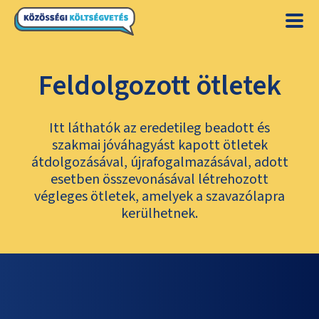
Feldolgozott ötletek
Itt láthatók az eredetileg beadott és
szakmai jóváhagyást kapott ötletek
átdolgozásával, újrafogalmazásával, adott
esetben összevonásával létrehozott
végleges ötletek, amelyek a szavazólapra
kerülhetnek.