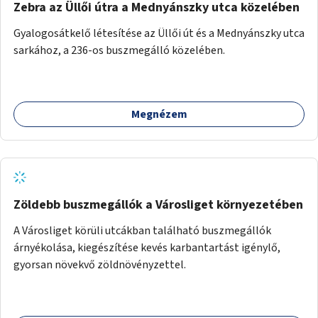
Zebra az Üllői útra a Mednyánszky utca közelében
Gyalogosátkelő létesítése az Üllői út és a Mednyánszky utca
sarkához, a 236-os buszmegálló közelében.
Megnézem
Zöldebb buszmegállók a Városliget környezetében
A Városliget körüli utcákban található buszmegállók
árnyékolása, kiegészítése kevés karbantartást igénylő,
gyorsan növekvő zöldnövényzettel.