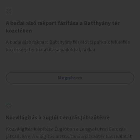
A budai alsó rakpart fásítása a Batthyány tér
közelében
A budai alsó rakpart Batthyány tér előtti parkolófelületén
közösségi tér kialakítása padokkal, fákkal.
Megnézem
Közvilágítás a zuglói Ceruzás játszótérre
Közvilágítás kiépítése Zuglóban a Lengyel utcai Ceruzás
játszótérre. A világítás biztosítaná a játszótér használatát