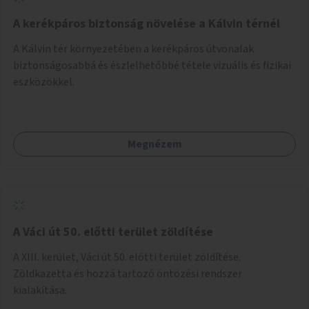
A kerékpáros biztonság növelése a Kálvin térnél
A Kálvin tér környezetében a kerékpáros útvonalak
biztonságosabbá és észlelhetőbbé tétele vizuális és fizikai
eszközökkel.
Megnézem
A Váci út 50. előtti terület zöldítése
A XIII. kerület, Váci út 50. előtti terület zöldítése.
Zöldkazetta és hozzá tartozó öntözési rendszer
kialakítása.