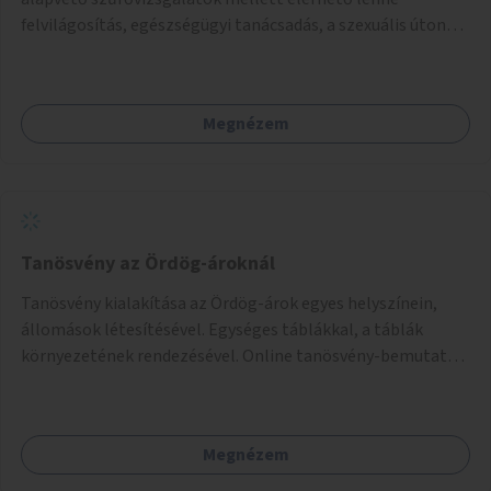
felvilágosítás, egészségügyi tanácsadás, a szexuális úton
terjedő betegségek szűrése és a szenvedélybetegek
támogatása.
Megnézem
Tanösvény az Ördög-ároknál
Tanösvény kialakítása az Ördög-árok egyes helyszínein,
állomások létesítésével. Egységes táblákkal, a táblák
környezetének rendezésével. Online tanösvény-bemutató
felület kialakítása.
Megnézem