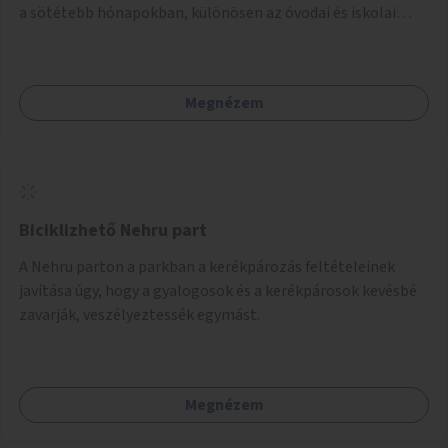
a sötétebb hónapokban, különösen az óvodai és iskolai
foglalkozások utáni időszakban.
Megnézem
Biciklizhető Nehru part
A Nehru parton a parkban a kerékpározás feltételeinek
javítása úgy, hogy a gyalogosok és a kerékpárosok kevésbé
zavarják, veszélyeztessék egymást.
Megnézem