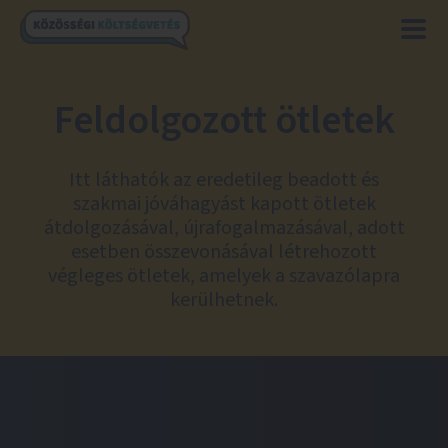
Feldolgozott ötletek
Itt láthatók az eredetileg beadott és
szakmai jóváhagyást kapott ötletek
átdolgozásával, újrafogalmazásával, adott
esetben összevonásával létrehozott
végleges ötletek, amelyek a szavazólapra
kerülhetnek.