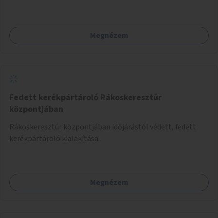
egyszerűsítése, különösen a kevésbé gyakran közlekedők és
a turisták számára, nemzetközi jó gyakorlatok alapján.
Megnézem
Fedett kerékpártároló Rákoskeresztúr
központjában
Rákoskeresztúr központjában időjárástól védett, fedett
kerékpártároló kialakítása.
Megnézem