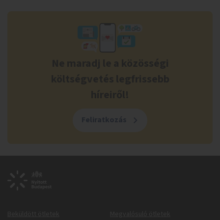
Ne maradj le a közösségi
költségvetés legfrissebb
híreiről!
Feliratkozás
Beküldött ötletek
Megvalósuló ötletek