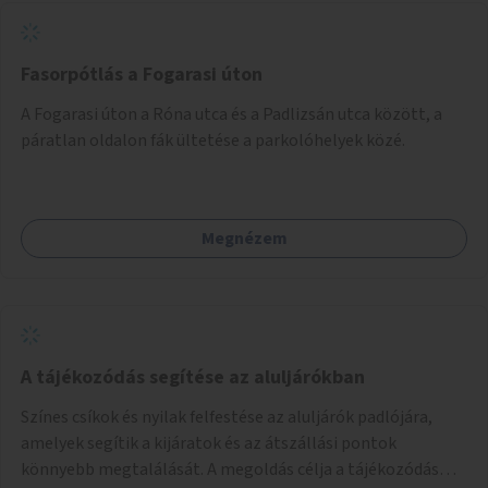
Fasorpótlás a Fogarasi úton
A Fogarasi úton a Róna utca és a Padlizsán utca között, a
páratlan oldalon fák ültetése a parkolóhelyek közé.
Megnézem
A tájékozódás segítése az aluljárókban
Színes csíkok és nyilak felfestése az aluljárók padlójára,
amelyek segítik a kijáratok és az átszállási pontok
könnyebb megtalálását. A megoldás célja a tájékozódás