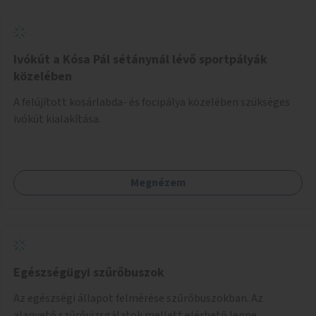
Ivókút a Kósa Pál sétánynál lévő sportpályák
közelében
A felújított kosárlabda- és focipálya közelében szükséges
ivókút kialakítása.
Megnézem
Egészségügyi szűrőbuszok
Az egészségi állapot felmérése szűrőbuszokban. Az
alapvető szűrővizsgálatok mellett elérhető lenne