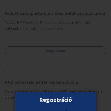
Fedett kerékpártároló a Kelenföldi pályaudvarnál
Fedett B+R kerékpártároló kialakítása a Kelenföldi
pályaudvarnál, valahol a felszínen.
Megnézem
A Rákos-patak-meder rehabilitációja
Mederrehabilitáció a Rákos-patak XIII. kerületi szakaszán
vízvisszatartással.
Regisztráció