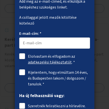
Add meg az e-mail-címed, és elküldjük a
belépéshez szükséges linket.
Megnézem
A csillaggal jelölt mezők kitöltése
kötelező
E-mail-cím: *
Kerékpáros infrastruktúra Csepel és a Kis-Duna-
part között
Kerékpáros kapcsolat kialakítása Csepel és a Kis-Duna-part
Elolvastam és elfogadom az
között az útvonalak kijelölésével, kisebb korrekciókkal,
adatkezelési tájékoztatót
. *
valamint szükség esetén biztonságos átkelőhelyek
létesítésével.
Kijelentem, hogy elmúltam 14 éves,
és Budapesten lakom / dolgozom /
tanulok. *
Megnézem
Ha új felhasználó vagy:
Szeretnék feliratkozni a hírlevélre.