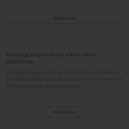
Megnézem
Közösségi könyvszekrény a Wein János
játszótéren
„Hozz egy könyvet, vigyél egy könyvet" alapon működő, a
helyi közösség által fenntartott könyvszekrény kihelyezése
a XIII. kerületi Wein János játszótérre.
Megnézem