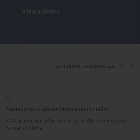
Feltételek törlése
22
-
42
elem
, összesen:
126
Zöldebb tér a József Attila Színház előtt
A XIII. kerületben, a Váci úton a József Attila Színház előtti
terület zöldítése.