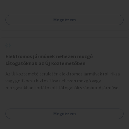
Megnézem
Elektromos járművek nehezen mozgó
látogatóknak az Új köztemetőben
Az Új köztemető területén elektromos járművek (pl. riksa
vagy golfkocsi) biztosítása nehezen mozgó vagy
mozgásukban korlátozott látogatók számára. A járművek
a temetőkapu és a megadott sírhely között közlekednének.
Megnézem