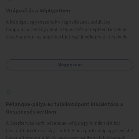
Virágosítás a Népligetben
A Népliget egy részének virágosítása és zöldítése
hangulatos sétányokkal. A fejlesztés a meglévő tervekkel
összhangban, az angolkert jellegű jövőképhez illeszkedve
valósulhat meg.
Megnézem
Pétanque-pálya és találkozópont kialakítása a
Gesztenyés kertben
A Gesztenyés kerti pétanque-pálya egy mindenki által
használható közösségi tér lehetne a park eddig egy kevésbé
használt részén. A játék egyszerre nyújtana lehetőséget