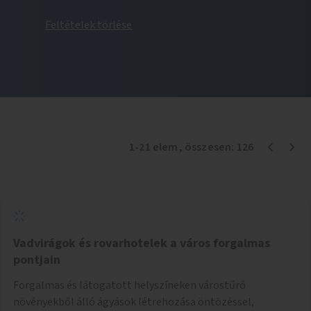
Feltételek törlése
1
-
21
elem
, összesen:
126
Vadvirágok és rovarhotelek a város forgalmas
pontjain
Forgalmas és látogatott helyszíneken várostűrő
növényekből álló ágyások létrehozása öntözéssel,