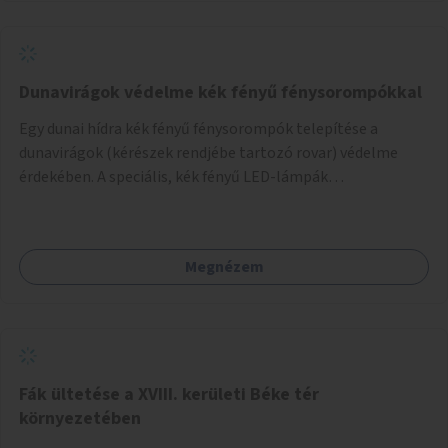
Dunavirágok védelme kék fényű fénysorompókkal
Egy dunai hídra kék fényű fénysorompók telepítése a
dunavirágok (kérészek rendjébe tartozó rovar) védelme
érdekében. A speciális, kék fényű LED-lámpák
felszerelésének célja, hogy a rajzó kérészeket a vízfelszín
felett tartsák, megakadályozva, hogy a hidak úttestjére
repüljenek, és ott rakják le petéiket.
Megnézem
Fák ültetése a XVIII. kerületi Béke tér
környezetében