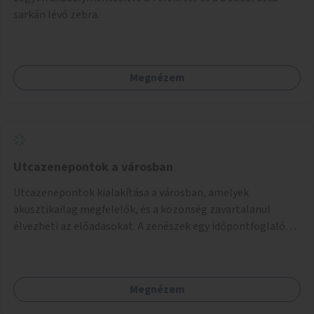
sarkán lévő zebra.
Megnézem
Utcazenepontok a városban
Utcazenepontok kialakítása a városban, amelyek
akusztikailag megfelelők, és a közönség zavartalanul
élvezheti az előadásokat. A zenészek egy időpontfoglalón
jelentkezhetnek be fellépni.
Megnézem