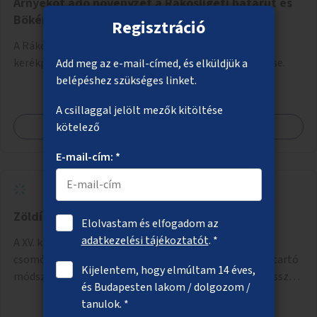
Árnyékot adó növényzet a Rákosligeti határút és
Bökényföldi út melletti kerékpárút mentén
Regisztráció
A Rákosligeti határút és Bökényföldi út mellett futó
kerékpárút mentén árnyékot adó fák és cserjék ültetése.
Add meg az e-mail-címed, és elküldjük a
belépéshez szükséges linket.
A csillaggal jelölt mezők kitöltése
Megnézem
kötelező
E-mail-cím: *
Zöldítés a Rákos úton
Elolvastam és elfogadom az
adatkezelési tájékoztatót
. *
A XV. kerületi Rákos út Szerencs és Bezerédj Pál utcai
csomópontjainál cserjék, fák telepítése és esővízmegtartó
Kijelentem, hogy elmúltam 14 éves,
módszerek alkalmazása, figyelembe véve a terület hosszú
és Budapesten lakom / dolgozom /
távú átalakítási terveit.
tanulok. *