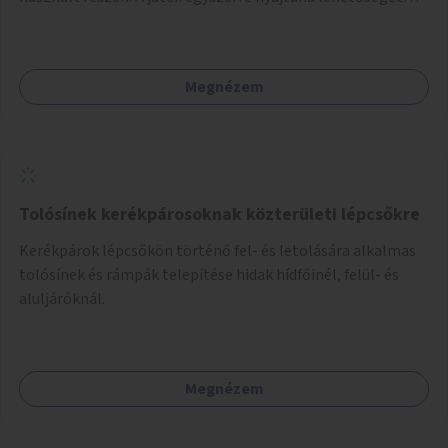
kikapcsolódásra, társasági élményre és sportolásra –
generációkon átívelően, akár mozgásukban korlátozott,
autizmussal vagy demenciával élő emberek számára is.
Megnézem
Tolósínek kerékpárosoknak közterületi lépcsőkre
Kerékpárok lépcsőkön történő fel- és letolására alkalmas
tolósínek és rámpák telepítése hidak hídfőinél, felül- és
aluljáróknál.
Megnézem