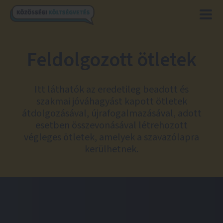
Feldolgozott ötletek
Itt láthatók az eredetileg beadott és
szakmai jóváhagyást kapott ötletek
átdolgozásával, újrafogalmazásával, adott
esetben összevonásával létrehozott
végleges ötletek, amelyek a szavazólapra
kerülhetnek.