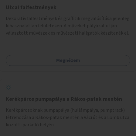
Utcai falfestmények
Dekoratív falfestmények és graffitik megvalósítása jelenleg
kihasználatlan felületeken. A műveket pályázat útján
választott művészek és művészeti hallgatók készítenék el.
Megnézem
Kerékpáros pumpapálya a Rákos-patak mentén
Kerékpárosoknak pumpapálya (hullámpálya, pumptrack)
létrehozása a Rákos-patak mentén a Váci út és a Lomb utca
közötti parkoló helyén.