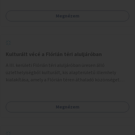
Megnézem
Kulturált vécé a Flórián téri aluljáróban
A III. kerületi Flórián téri aluljáróban üresen álló
üzlethelyiségből kulturált, kis alapterületű illemhely
kialakítása, amely a Flórián téren áthaladó közönséget
szolgálná ki.
Megnézem