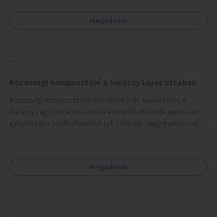
Megnézem
Közösségi komposztáló a Gulácsy Lajos utcában
Közösségi komposztáló létesítése a III. kerületben, a
Gulácsy Lajos utcában, ahol a környékbeli lakók legálisan
gyűjthetik a zöldhulladékot (pl. zöldség- vagy gyümölcshéj,
letört gallyak, falevelek), akár aprítási lehetőséggel is. A
fenntartható működés érdekében a lakosok számára
komposztmesteri képzést is biztosítunk. A komposztáló
Megnézem
csak akkor valósulhat meg, ha létrejön egy helyi fenntartó
közösség, amely vállalja a működtetést és a felügyeletet.