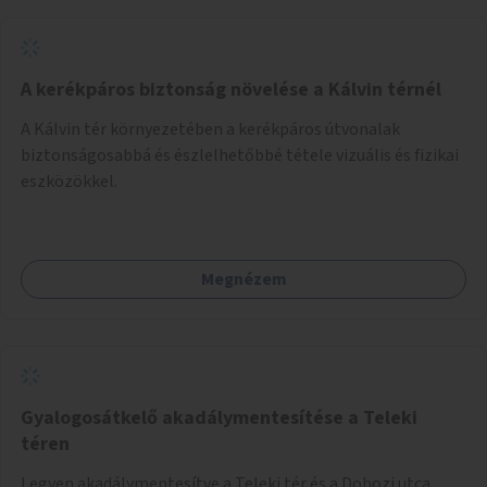
A kerékpáros biztonság növelése a Kálvin térnél
A Kálvin tér környezetében a kerékpáros útvonalak
biztonságosabbá és észlelhetőbbé tétele vizuális és fizikai
eszközökkel.
Megnézem
Gyalogosátkelő akadálymentesítése a Teleki
téren
Legyen akadálymentesítve a Teleki tér és a Dobozi utca