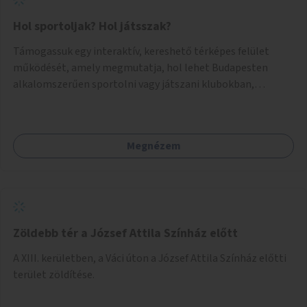
Hol sportoljak? Hol játsszak?
Támogassuk egy interaktív, kereshető térképes felület
működését, amely megmutatja, hol lehet Budapesten
alkalomszerűen sportolni vagy játszani klubokban,
közösségi terekben vagy nyilvános pályákon. A felhasználó
például könnyen megtudhatja, hol tud a környékén jógázni,
bridzsezni, biliárdozni vagy társasjátékozni, és azt is, hogy
Megnézem
ezek mikor érhetők el. A projekt célja, hogy átláthatóvá és
könnyen elérhetővé tegye a város közösségi sport- és
játéklehetőségeit bárki számára, egy már meglévő,
fejlesztett megoldás fenntartásán keresztül.
Zöldebb tér a József Attila Színház előtt
A XIII. kerületben, a Váci úton a József Attila Színház előtti
terület zöldítése.