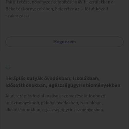
Fák ültetése, növényzet telepítése a XVIII. kerületben a
Béke tér környezetében, beleértve az Üllői út közeli
szakaszát is.
Megnézem
Terápiás kutyák óvodákban, iskolákban,
idősotthonokban, egészségügyi intézményekben
Állatterápiás foglalkozások szervezése különböző
intézményekben, például óvodákban, iskolákban,
idősotthonokban, egészségügyi intézményekben.