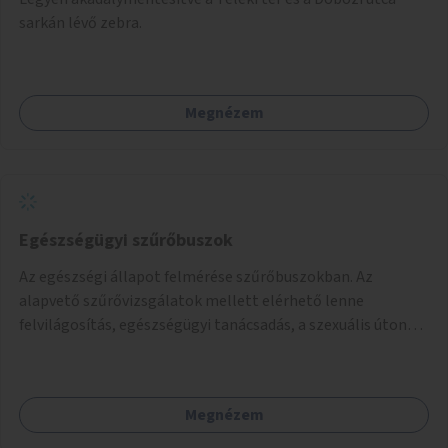
sarkán lévő zebra.
Megnézem
Egészségügyi szűrőbuszok
Az egészségi állapot felmérése szűrőbuszokban. Az
alapvető szűrővizsgálatok mellett elérhető lenne
felvilágosítás, egészségügyi tanácsadás, a szexuális úton
terjedő betegségek szűrése és a szenvedélybetegek
támogatása.
Megnézem