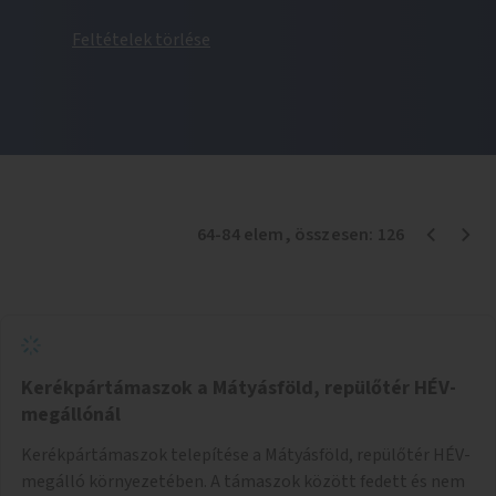
Feltételek törlése
64
-
84
elem
, összesen:
126
Kerékpártámaszok a Mátyásföld, repülőtér HÉV-
megállónál
Kerékpártámaszok telepítése a Mátyásföld, repülőtér HÉV-
megálló környezetében. A támaszok között fedett és nem