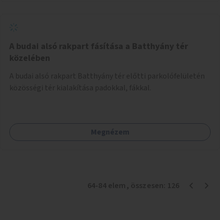
A budai alsó rakpart fásítása a Batthyány tér
közelében
A budai alsó rakpart Batthyány tér előtti parkolófelületén
közösségi tér kialakítása padokkal, fákkal.
Megnézem
64
-
84
elem
, összesen:
126