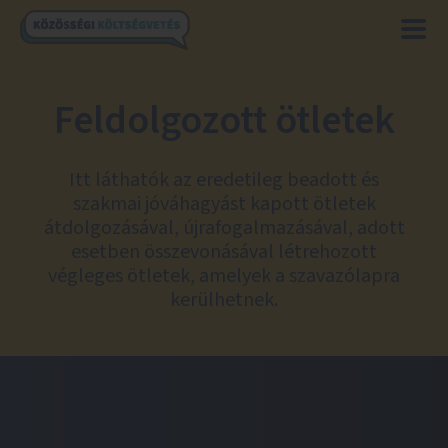
Feldolgozott ötletek
Itt láthatók az eredetileg beadott és
szakmai jóváhagyást kapott ötletek
átdolgozásával, újrafogalmazásával, adott
esetben összevonásával létrehozott
végleges ötletek, amelyek a szavazólapra
kerülhetnek.