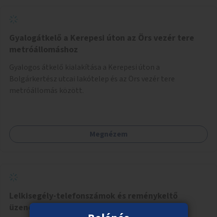
Gyalogátkelő a Kerepesi úton az Örs vezér tere
metróállomáshoz
Gyalogos átkelő kialakítása a Kerepesi úton a
Bolgárkertész utcai lakótelep és az Örs vezér tere
metróállomás között.
Megnézem
Lelkisegély-telefonszámok és reménykeltő
üzenetek a budapesti hidakra