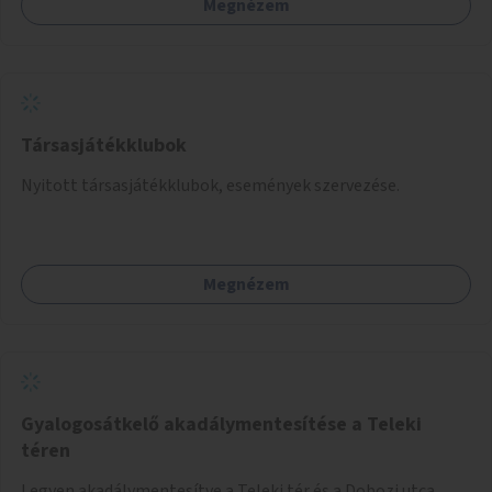
Megnézem
Társasjátékklubok
Nyitott társasjátékklubok, események szervezése.
Megnézem
Gyalogosátkelő akadálymentesítése a Teleki
téren
Legyen akadálymentesítve a Teleki tér és a Dobozi utca