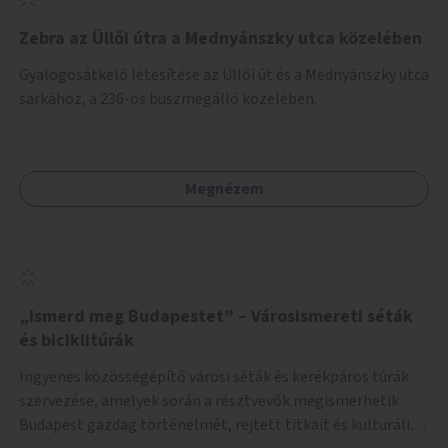
Zebra az Üllői útra a Mednyánszky utca közelében
Gyalogosátkelő létesítése az Üllői út és a Mednyánszky utca
sarkához, a 236-os buszmegálló közelében.
Megnézem
„Ismerd meg Budapestet” – Városismereti séták
és biciklitúrák
Ingyenes közösségépítő városi séták és kerékpáros túrák
szervezése, amelyek során a résztvevők megismerhetik
Budapest gazdag történelmét, rejtett titkait és kulturális