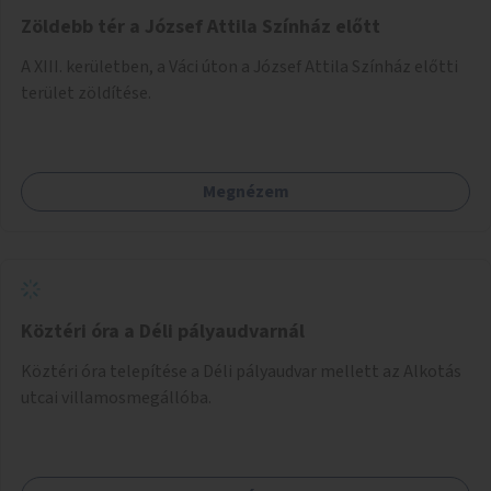
Zöldebb tér a József Attila Színház előtt
A XIII. kerületben, a Váci úton a József Attila Színház előtti
terület zöldítése.
Megnézem
Köztéri óra a Déli pályaudvarnál
Köztéri óra telepítése a Déli pályaudvar mellett az Alkotás
utcai villamosmegállóba.