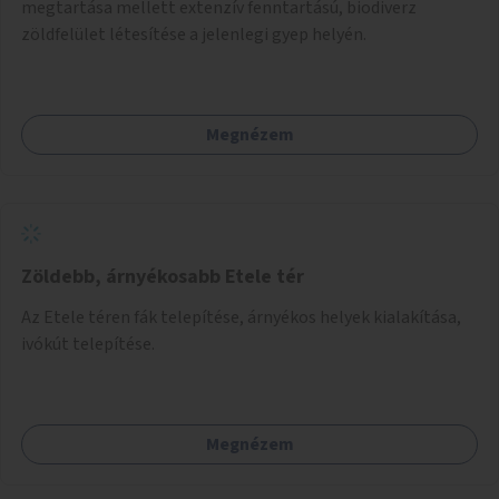
megtartása mellett extenzív fenntartású, biodiverz
zöldfelület létesítése a jelenlegi gyep helyén.
Megnézem
Zöldebb, árnyékosabb Etele tér
Az Etele téren fák telepítése, árnyékos helyek kialakítása,
ivókút telepítése.
Megnézem