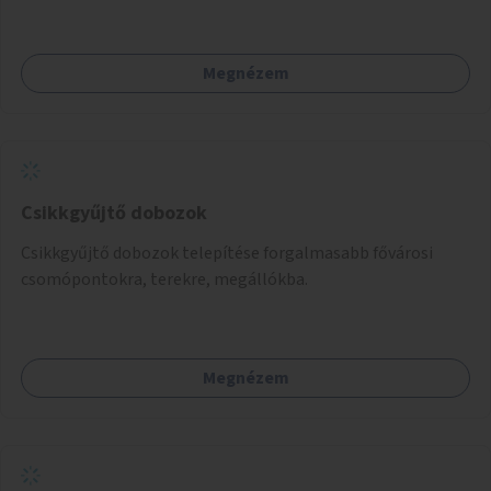
értékeit. A város felfedezése összekötve a mozgás
népszerűsítésével mindenki számára nagy élményt
nyújthat.
Megnézem
Csikkgyűjtő dobozok
Csikkgyűjtő dobozok telepítése forgalmasabb fővárosi
csomópontokra, terekre, megállókba.
Megnézem