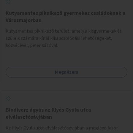
Kutyamentes piknikező gyermekes családoknak a
Városmajorban
Kutyamentes piknikező terület, amely a kisgyermekek és
szüleik számára kínál kikapcsolódási lehetőségeket,
közvécével, pelenkázóval.
Megnézem
Biodiverz ágyás az Illyés Gyula utca
elválasztósávjában
Az Illyés Gyula utca elválasztósávjában a meglévő fasor