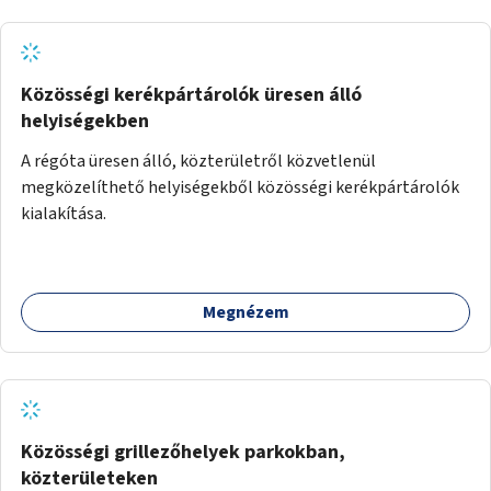
Közösségi kerékpártárolók üresen álló
helyiségekben
A régóta üresen álló, közterületről közvetlenül
megközelíthető helyiségekből közösségi kerékpártárolók
kialakítása.
Megnézem
Közösségi grillezőhelyek parkokban,
közterületeken