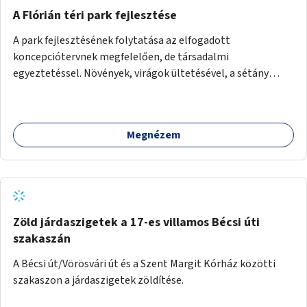
A Flórián téri park fejlesztése
A park fejlesztésének folytatása az elfogadott
koncepciótervnek megfelelően, de társadalmi
egyeztetéssel. Növények, virágok ültetésével, a sétány
felújításával, természetes burkolatú futókör
létrehozásával sokat javulhatna a park minősége.
Megnézem
Zöld járdaszigetek a 17-es villamos Bécsi úti
szakaszán
A Bécsi út/Vörösvári út és a Szent Margit Kórház közötti
szakaszon a járdaszigetek zöldítése.