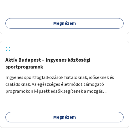
Megnézem
Aktív Budapest – Ingyenes közösségi
sportprogramok
Ingyenes sportfoglalkozások fiataloknak, időseknek és
családoknak. Az egészséges életmódot támogató
programokon képzett edzők segítenek a mozgás
örömének megtalálásában különféle mozgásformákon
keresztül (pl. jóga, vízi torna, aerobik, csikung).
Megnézem