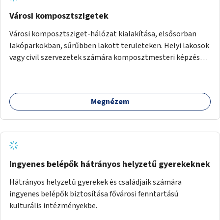
Városi komposztszigetek
Városi komposztsziget-hálózat kialakítása, elsősorban
lakóparkokban, sűrűbben lakott területeken. Helyi lakosok
vagy civil szervezetek számára komposztmesteri képzés
biztosítása, ami lehetővé teszi a komposztszigetek
helyben történő hosszú távú fenntartását.
Megnézem
Ingyenes belépők hátrányos helyzetű gyerekeknek
Hátrányos helyzetű gyerekek és családjaik számára
ingyenes belépők biztosítása fővárosi fenntartású
kulturális intézményekbe.