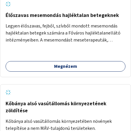
Élőszavas mesemondás hajléktalan betegeknek
Legyen élőszavas, fejből, szívből mondott mesemondás
hajléktalan betegek számára a Főváros hajléktalanellátó
intézményeiben. A mesemondást meseterapeuták,
művészetterapeuták, mesemondó végzettségű emberek
végeznék.
Megnézem
Kőbánya alsó vasútállomás környezetének
zöldítése
Kőbánya alsó vasútállomás környezetében növények
telepítése a nem MÁV-tulajdonú területeken.