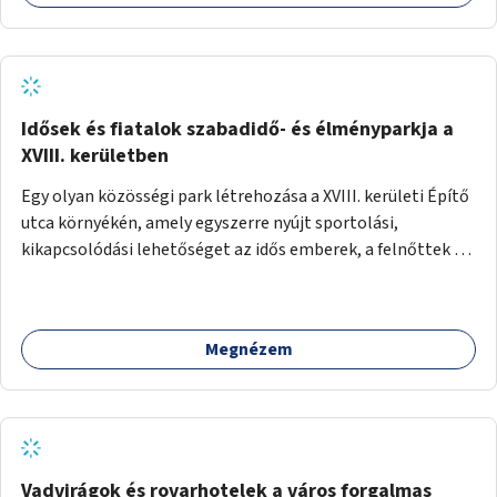
Idősek és fiatalok szabadidő- és élményparkja a
XVIII. kerületben
Egy olyan közösségi park létrehozása a XVIII. kerületi Építő
utca környékén, amely egyszerre nyújt sportolási,
kikapcsolódási lehetőséget az idős emberek, a felnőttek és
a gyerekek számára is.
Megnézem
Vadvirágok és rovarhotelek a város forgalmas