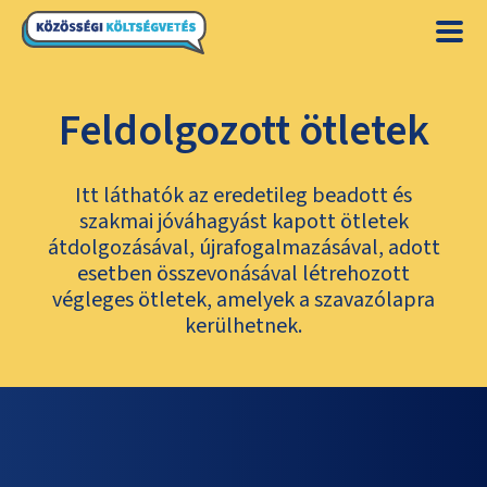
Feldolgozott ötletek
Itt láthatók az eredetileg beadott és
szakmai jóváhagyást kapott ötletek
átdolgozásával, újrafogalmazásával, adott
esetben összevonásával létrehozott
végleges ötletek, amelyek a szavazólapra
kerülhetnek.