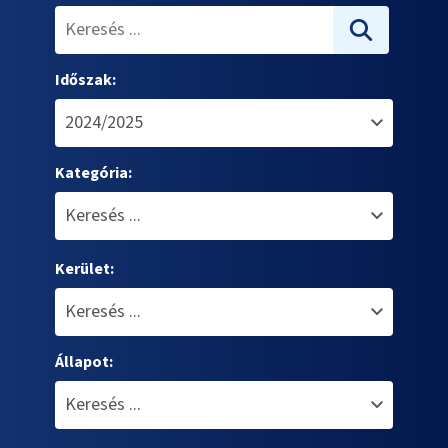
Időszak:
Kategória:
Kerület:
Állapot: