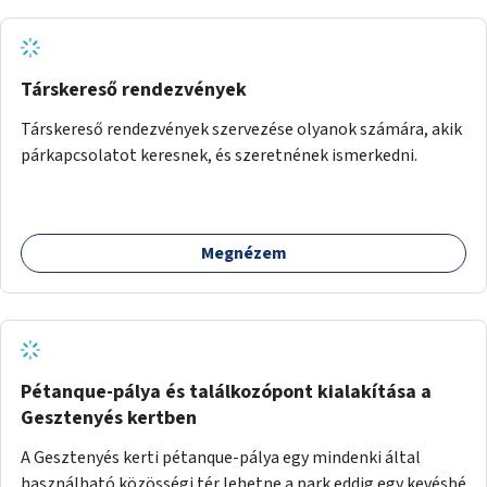
Társkereső rendezvények
Társkereső rendezvények szervezése olyanok számára, akik
párkapcsolatot keresnek, és szeretnének ismerkedni.
Megnézem
Pétanque-pálya és találkozópont kialakítása a
Gesztenyés kertben
A Gesztenyés kerti pétanque-pálya egy mindenki által
használható közösségi tér lehetne a park eddig egy kevésbé