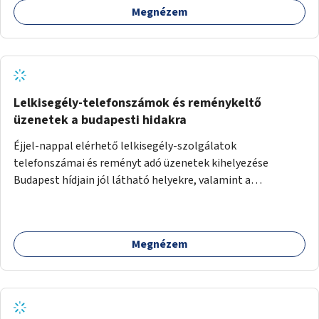
Megnézem
Lelkisegély-telefonszámok és reménykeltő
üzenetek a budapesti hidakra
Éjjel-nappal elérhető lelkisegély-szolgálatok
telefonszámai és reményt adó üzenetek kihelyezése
Budapest hídjain jól látható helyekre, valamint a
lelkisegély-vonalakat fenntartó szervezetek támogatása,
hogy legyen kapacitásuk a növekvő számú hívások
fogadására.
Megnézem