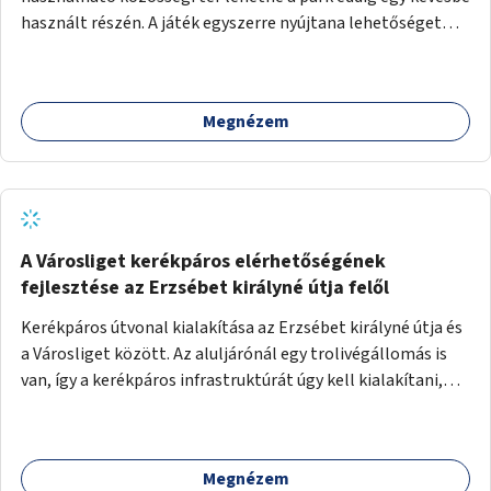
használt részén. A játék egyszerre nyújtana lehetőséget
kikapcsolódásra, társasági élményre és sportolásra –
generációkon átívelően, akár mozgásukban korlátozott,
autizmussal vagy demenciával élő emberek számára is.
Megnézem
A Városliget kerékpáros elérhetőségének
fejlesztése az Erzsébet királyné útja felől
Kerékpáros útvonal kialakítása az Erzsébet királyné útja és
a Városliget között. Az aluljárónál egy trolivégállomás is
van, így a kerékpáros infrastruktúrát úgy kell kialakítani,
hogy biztonságosan lehessen biciklizni a troliforgalom
mellett is. Az útvonal átvezetésre kerülne a Hungária
körúton, majd a Városligetig folytatódna a Hermina utat
Megnézem
keresztezve.