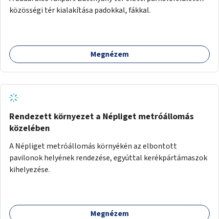
közösségi tér kialakítása padokkal, fákkal.
Megnézem
Rendezett környezet a Népliget metróállomás
közelében
A Népliget metróállomás környékén az elbontott
pavilonok helyének rendezése, egyúttal kerékpártámaszok
kihelyezése.
Megnézem