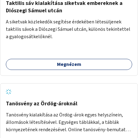
Taktilis sáv kialakítása siketvak embereknek a
Diószegi Sámuel utcán
A siketvak közlekedők segítése érdekében létesüljenek
taktilis sávok a Diószegi Sámuel utcán, különös tekintettel
a gyalogosátkelőknél.
Megnézem
Tanösvény az Ördög-ároknál
Tanösvény kialakítása az Ördög-árok egyes helyszínein,
állomások létesítésével. Egységes táblákkal, a táblák
környezetének rendezésével. Online tanösvény-bemutató
felület kialakítása.