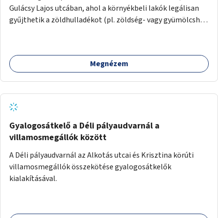
Gulácsy Lajos utcában, ahol a környékbeli lakók legálisan
gyűjthetik a zöldhulladékot (pl. zöldség- vagy gyümölcshéj,
letört gallyak, falevelek), akár aprítási lehetőséggel is. A
fenntartható működés érdekében a lakosok számára
komposztmesteri képzést is biztosítunk. A komposztáló
Megnézem
csak akkor valósulhat meg, ha létrejön egy helyi fenntartó
közösség, amely vállalja a működtetést és a felügyeletet.
Gyalogosátkelő a Déli pályaudvarnál a
villamosmegállók között
A Déli pályaudvarnál az Alkotás utcai és Krisztina körúti
villamosmegállók összekötése gyalogosátkelők
kialakításával.