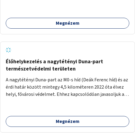
Megnézem
Élőhelykezelés a nagytétényi Duna-part
természetvédelmi területen
A nagytétényi Duna-part az M0-s híd (Deák Ferenc híd) és az
érdi határ között mintegy 4,5 kilométeren 2022 óta élvez
helyi, fővárosi védelmet. Ehhez kapcsolódóan javasoljuk a
terület élőhelykezelését, a tájidegen, invazív fajok
ritkítását, visszaszorítását.
Megnézem