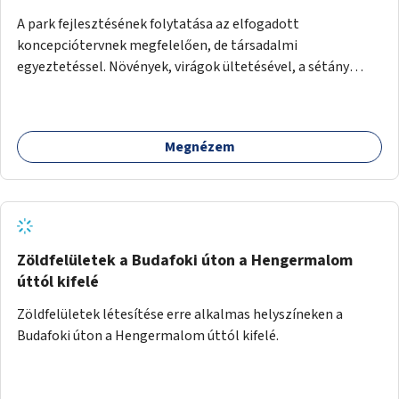
A park fejlesztésének folytatása az elfogadott
koncepciótervnek megfelelően, de társadalmi
egyeztetéssel. Növények, virágok ültetésével, a sétány
felújításával, természetes burkolatú futókör
létrehozásával sokat javulhatna a park minősége.
Megnézem
Zöldfelületek a Budafoki úton a Hengermalom
úttól kifelé
Zöldfelületek létesítése erre alkalmas helyszíneken a
Budafoki úton a Hengermalom úttól kifelé.