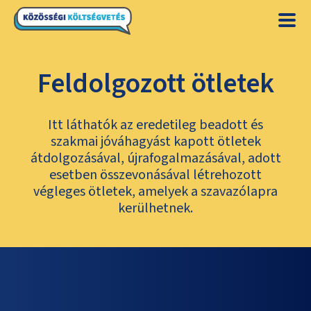
Feldolgozott ötletek
Itt láthatók az eredetileg beadott és
szakmai jóváhagyást kapott ötletek
átdolgozásával, újrafogalmazásával, adott
esetben összevonásával létrehozott
végleges ötletek, amelyek a szavazólapra
kerülhetnek.