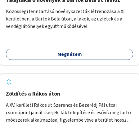
Talajtakaró növények a Bartók Béla út fáihoz
Közösségi fenntartású növénykazetták létrehozása a XI.
kerületben, a Bartók Béla úton, a lakók, az üzletek és a
vendéglátóhelyek együttműködésével.
Megnézem
Zöldítés a Rákos úton
A XV. kerületi Rákos út Szerencs és Bezerédj Pál utcai
csomópontjainál cserjék, fák telepítése és esővízmegtartó
módszerek alkalmazása, figyelembe véve a terület hosszú
távú átalakítási terveit.