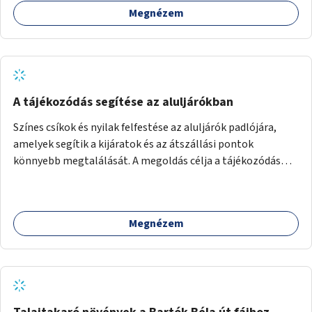
Megnézem
A tájékozódás segítése az aluljárókban
Színes csíkok és nyilak felfestése az aluljárók padlójára,
amelyek segítik a kijáratok és az átszállási pontok
könnyebb megtalálását. A megoldás célja a tájékozódás
egyszerűsítése, különösen a kevésbé gyakran közlekedők és
a turisták számára, nemzetközi jó gyakorlatok alapján.
Megnézem