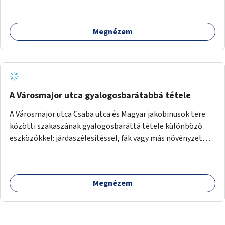
Megnézem
A Városmajor utca gyalogosbarátabbá tétele
A Városmajor utca Csaba utca és Magyar jakobinusok tere
közötti szakaszának gyalogosbaráttá tétele különböző
eszközökkel: járdaszélesítéssel, fák vagy más növényzet
telepítésével (ahol erre lehetőség van), figyelembe véve a
kerékpáros közlekedés biztonságát is.
Megnézem