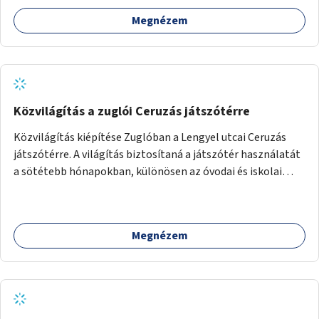
Megnézem
Közvilágítás a zuglói Ceruzás játszótérre
Közvilágítás kiépítése Zuglóban a Lengyel utcai Ceruzás
játszótérre. A világítás biztosítaná a játszótér használatát
a sötétebb hónapokban, különösen az óvodai és iskolai
foglalkozások utáni időszakban.
Megnézem