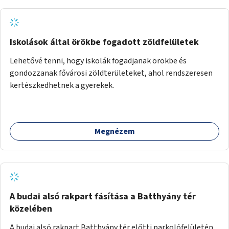
Iskolások által örökbe fogadott zöldfelületek
Lehetővé tenni, hogy iskolák fogadjanak örökbe és
gondozzanak fővárosi zöldterületeket, ahol rendszeresen
kertészkedhetnek a gyerekek.
Megnézem
A budai alsó rakpart fásítása a Batthyány tér
közelében
A budai alsó rakpart Batthyány tér előtti parkolófelületén