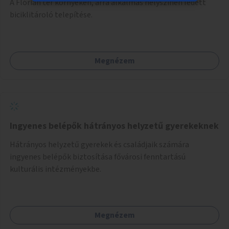
A Flórián tér környékén, arra alkalmas helyszínen fedett
biciklitároló telepítése.
Megnézem
Ingyenes belépők hátrányos helyzetű gyerekeknek
Hátrányos helyzetű gyerekek és családjaik számára
ingyenes belépők biztosítása fővárosi fenntartású
kulturális intézményekbe.
Megnézem