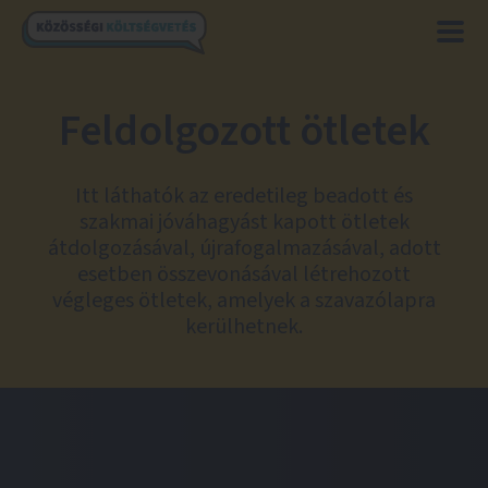
Feldolgozott ötletek
Itt láthatók az eredetileg beadott és
szakmai jóváhagyást kapott ötletek
átdolgozásával, újrafogalmazásával, adott
esetben összevonásával létrehozott
végleges ötletek, amelyek a szavazólapra
kerülhetnek.