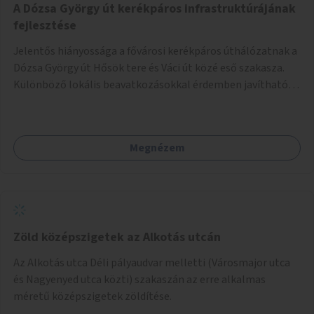
A Dózsa György út kerékpáros infrastruktúrájának
fejlesztése
Jelentős hiányossága a fővárosi kerékpáros úthálózatnak a
Dózsa György út Hősök tere és Váci út közé eső szakasza.
Különböző lokális beavatkozásokkal érdemben javítható
az útszakaszon a kerékpáros közlekedés biztonsága már
azt megelőzően, hogy többéves távlatban sor kerülne az út
teljes körű, komplex felújítására.
Megnézem
Zöld középszigetek az Alkotás utcán
Az Alkotás utca Déli pályaudvar melletti (Városmajor utca
és Nagyenyed utca közti) szakaszán az erre alkalmas
méretű középszigetek zöldítése.