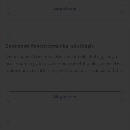
Megnézem
Budapesti önkéntesmunka-adatbázis
Önkormányzati üzemeltetésű weboldal, ahol egy helyen
össze vannak gyűjtve az önkénteseket fogadó szervezetek,
önkormányzati intézmények. Az önkéntes munkát vállalók
így könnyen kereshetnek helyszín és/vagy intézmény,
illetve a munka jellege alapján, és kapcsolatba tudnak lépni
az önkénteseket fogadó szervezetekkel. Maga az önkéntes
Megnézem
munka már az önkormányzattól függetlenül folyna, az
önkormányzat a weboldal üzemeltetését és
népszerűsítését végezné, amelynek kiemelt része lenne az
adatok naprakészen tartása.