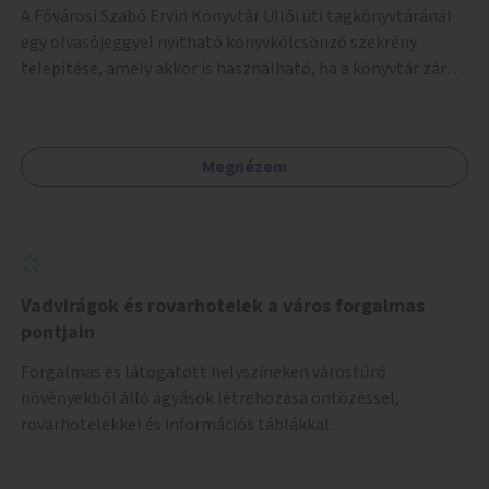
A Fővárosi Szabó Ervin Könyvtár Üllői úti tagkönyvtáránál
egy olvasójeggyel nyitható könyvkölcsönző szekrény
telepítése, amely akkor is használható, ha a könyvtár zárva
van.
Megnézem
Vadvirágok és rovarhotelek a város forgalmas
pontjain
Forgalmas és látogatott helyszíneken várostűrő
növényekből álló ágyások létrehozása öntözéssel,
rovarhotelekkel és információs táblákkal.