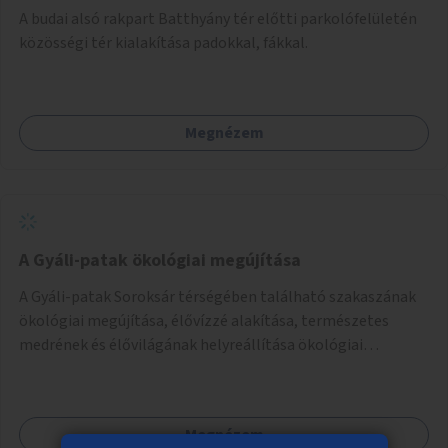
A budai alsó rakpart Batthyány tér előtti parkolófelületén
közösségi tér kialakítása padokkal, fákkal.
Megnézem
A Gyáli-patak ökológiai megújítása
A Gyáli-patak Soroksár térségében található szakaszának
ökológiai megújítása, élővízzé alakítása, természetes
medrének és élővilágának helyreállítása ökológiai
szakértők bevonásával.
Megnézem