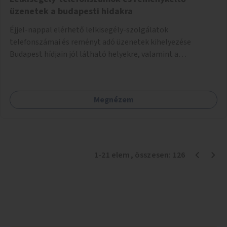
üzenetek a budapesti hidakra
Éjjel-nappal elérhető lelkisegély-szolgálatok
telefonszámai és reményt adó üzenetek kihelyezése
Budapest hídjain jól látható helyekre, valamint a
lelkisegély-vonalakat fenntartó szervezetek támogatása,
hogy legyen kapacitásuk a növekvő számú hívások
fogadására.
Megnézem
1
-
21
elem
, összesen:
126