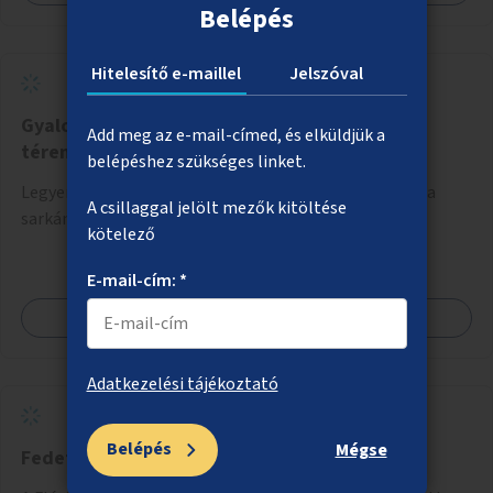
Belépés
Hitelesítő e-maillel
Jelszóval
Gyalogosátkelő akadálymentesítése a Teleki
Add meg az e-mail-címed, és elküldjük a
téren
belépéshez szükséges linket.
Legyen akadálymentesítve a Teleki tér és a Dobozi utca
A csillaggal jelölt mezők kitöltése
sarkán lévő zebra.
kötelező
E-mail-cím: *
Megnézem
Adatkezelési tájékoztató
Belépés
Mégse
Fedett biciklitároló a Flórián téren