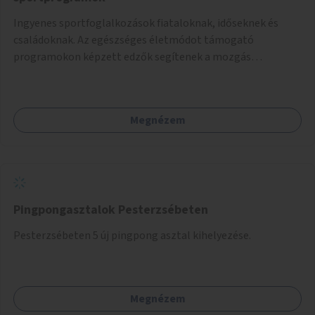
Ingyenes sportfoglalkozások fiataloknak, időseknek és
családoknak. Az egészséges életmódot támogató
programokon képzett edzők segítenek a mozgás
örömének megtalálásában különféle mozgásformákon
keresztül (pl. jóga, vízi torna, aerobik, csikung).
Megnézem
Pingpongasztalok Pesterzsébeten
Pesterzsébeten 5 új pingpong asztal kihelyezése.
Megnézem