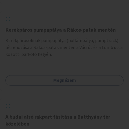
Kerékpáros pumpapálya a Rákos-patak mentén
Kerékpárosoknak pumpapálya (hullámpálya, pumptrack)
létrehozása a Rákos-patak mentén a Váci út és a Lomb utca
közötti parkoló helyén.
Megnézem
A budai alsó rakpart fásítása a Batthyány tér
közelében