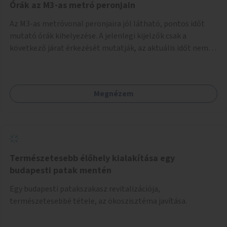
Órák az M3-as metró peronjain
Az M3-as metróvonal peronjaira jól látható, pontos időt
mutató órák kihelyezése. A jelenlegi kijelzők csak a
következő járat érkezését mutatják, az aktuális időt nem.
Az órák a peronokon várakozók tájékozódását segítenék,
ahogyan az más közösségi tereken is bevett gyakorlat.
Megnézem
Természetesebb élőhely kialakítása egy
budapesti patak mentén
Egy budapesti patakszakasz revitalizációja,
természetesebbé tétele, az ökoszisztéma javítása.