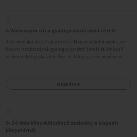
A Városmajor utca gyalogosbarátabbá tétele
A Városmajor utca Csaba utca és Magyar jakobinusok tere
közötti szakaszának gyalogosbaráttá tétele különböző
eszközökkel: járdaszélesítéssel, fák vagy más növényzet
telepítésével (ahol erre lehetőség van), figyelembe véve a
kerékpáros közlekedés biztonságát is.
Megnézem
0–24 órás könyvkölcsönző szekrény a kispesti
könyvtárnál