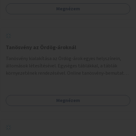
Megnézem
Tanösvény az Ördög-ároknál
Tanösvény kialakítása az Ördög-árok egyes helyszínein,
állomások létesítésével. Egységes táblákkal, a táblák
környezetének rendezésével. Online tanösvény-bemutató
felület kialakítása.
Megnézem