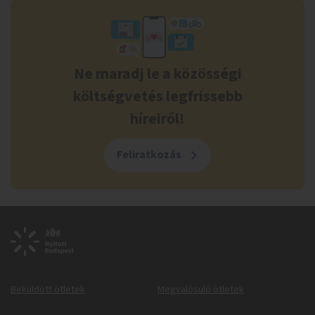
Ne maradj le a közösségi
költségvetés legfrissebb
híreiről!
Feliratkozás
Beküldött ötletek
Megvalósuló ötletek