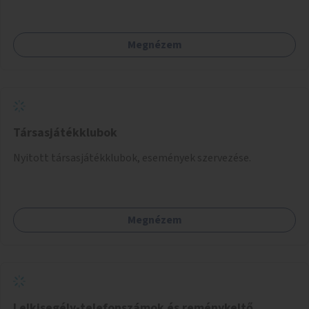
Megnézem
Társasjátékklubok
Nyitott társasjátékklubok, események szervezése.
Megnézem
Lelkisegély-telefonszámok és reménykeltő