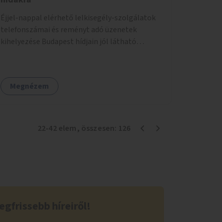
Éjjel-nappal elérhető lelkisegély-szolgálatok
telefonszámai és reményt adó üzenetek
kihelyezése Budapest hídjain jól látható
helyekre, valamint a lelkisegély-vonalakat
fenntartó szervezetek támogatása, hogy
legyen kapacitásuk a növekvő számú hívások
Megnézem
fogadására.
22
-
42
elem
, összesen:
126
egfrissebb híreiről!