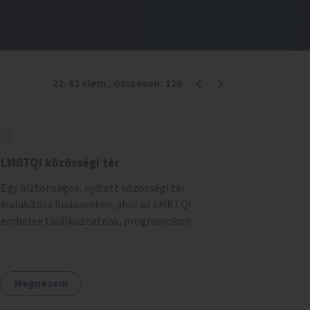
22
-
42
elem
, összesen:
126
LMBTQI közösségi tér
Egy biztonságos, nyitott közösségi tér
kialakítása Budapesten, ahol az LMBTQI
emberek találkozhatnak, programokon
vehetnek részt, és támogató szolgáltatásokat
érhetnek el. A központ helyet adhatna
csoportfoglalkozásoknak, kulturális
Megnézem
eseményeknek és civil szervezetek
programjainak is. Az üzemeltető pályázat útján