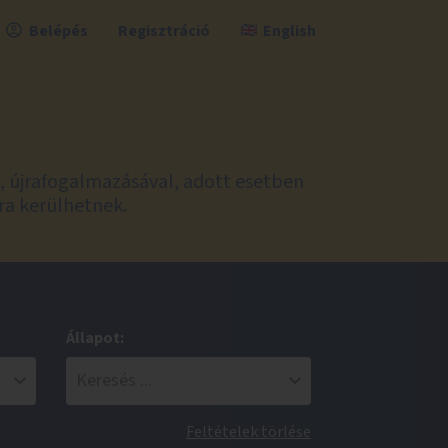
Belépés
Regisztráció
English
l, újrafogalmazásával, adott esetben
ra kerülhetnek.
Állapot:
Feltételek törlése