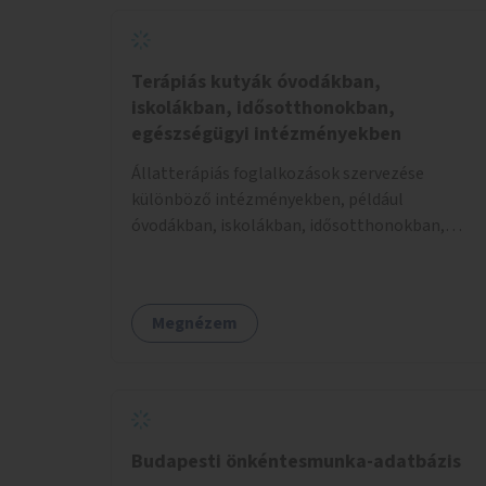
érhetők el. A projekt célja, hogy átláthatóvá és
könnyen elérhetővé tegye a város közösségi
sport- és játéklehetőségeit bárki számára, egy
már meglévő, fejlesztett megoldás
Terápiás kutyák óvodákban,
fenntartásán keresztül.
iskolákban, idősotthonokban,
egészségügyi intézményekben
Állatterápiás foglalkozások szervezése
különböző intézményekben, például
óvodákban, iskolákban, idősotthonokban,
egészségügyi intézményekben.
Megnézem
Budapesti önkéntesmunka-adatbázis