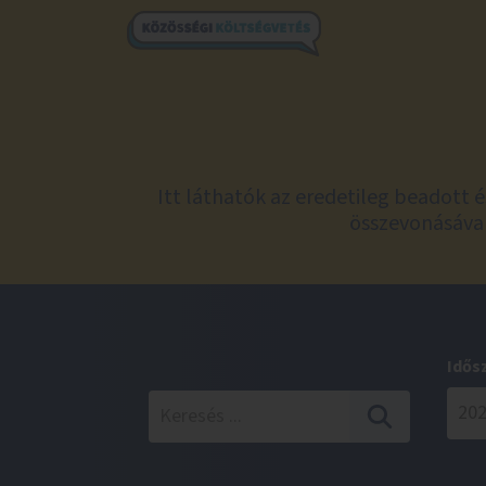
Itt láthatók az eredetileg beadott 
összevonásával
Idős