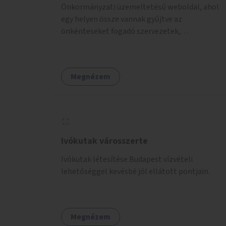
Önkormányzati üzemeltetésű weboldal, ahol
egy helyen össze vannak gyűjtve az
önkénteseket fogadó szervezetek,
önkormányzati intézmények. Az önkéntes
munkát vállalók így könnyen kereshetnek
helyszín és/vagy intézmény, illetve a munka
Megnézem
jellege alapján, és kapcsolatba tudnak lépni az
önkénteseket fogadó szervezetekkel. Maga az
önkéntes munka már az önkormányzattól
függetlenül folyna, az önkormányzat a
weboldal üzemeltetését és népszerűsítését
végezné, amelynek kiemelt része lenne az
Ivókutak városszerte
adatok naprakészen tartása.
Ivókutak létesítése Budapest vízvételi
lehetőséggel kevésbé jól ellátott pontjain.
Megnézem