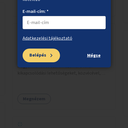
területek zöldfelületekkel való gazdagítása.
Megnézem
E-mail-cím: *
Adatkezelési tájékoztató
Kutyamentes piknikező gyermekes
családoknak a Városmajorban
Belépés
Mégse
Kutyamentes piknikező terület, amely a
kisgyermekek és szüleik számára kínál
kikapcsolódási lehetőségeket, közvécével,
pelenkázóval.
Megnézem