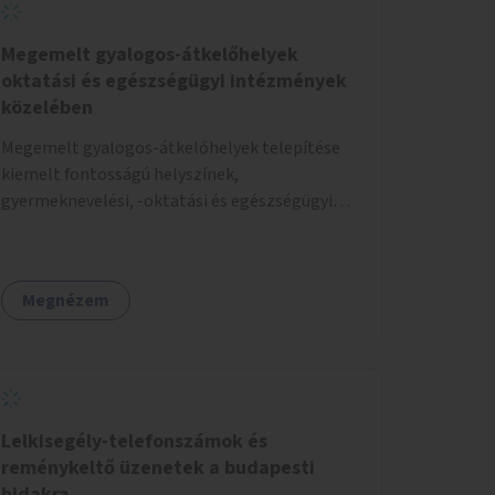
Megemelt gyalogos-átkelőhelyek
oktatási és egészségügyi intézmények
közelében
Megemelt gyalogos-átkelőhelyek telepítése
kiemelt fontosságú helyszínek,
gyermeknevelési, -oktatási és egészségügyi
intézmények közelében Budapest különböző
pontjain, 7–12 helyszínen.
Megnézem
Lelkisegély-telefonszámok és
reménykeltő üzenetek a budapesti
hidakra