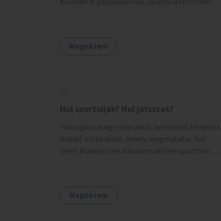
Kelenföldi pályaudvarnál, valahol a felszínen.
Megnézem
Hol sportoljak? Hol játsszak?
Támogassuk egy interaktív, kereshető térképes
felület működését, amely megmutatja, hol
lehet Budapesten alkalomszerűen sportolni
vagy játszani klubokban, közösségi terekben
vagy nyilvános pályákon. A felhasználó például
könnyen megtudhatja, hol tud a környékén
Megnézem
jógázni, bridzsezni, biliárdozni vagy
társasjátékozni, és azt is, hogy ezek mikor