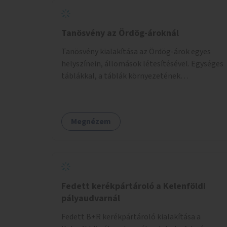
Tanösvény az Ördög-ároknál
Tanösvény kialakítása az Ördög-árok egyes
helyszínein, állomások létesítésével. Egységes
táblákkal, a táblák környezetének
rendezésével. Online tanösvény-bemutató
felület kialakítása.
Megnézem
Fedett kerékpártároló a Kelenföldi
pályaudvarnál
Fedett B+R kerékpártároló kialakítása a