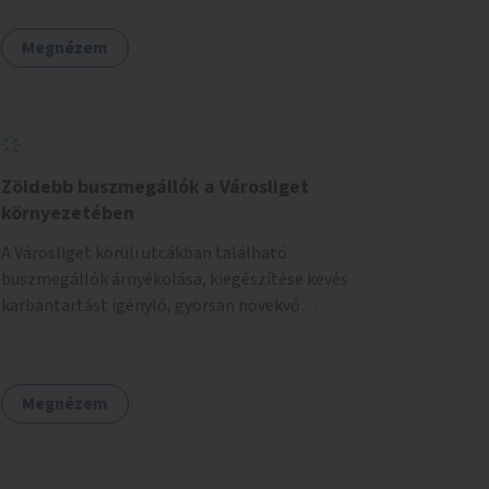
hogy a rajzó kérészeket a vízfelszín felett
tartsák, megakadályozva, hogy a hidak
Megnézem
úttestjére repüljenek, és ott rakják le petéiket.
Zöldebb buszmegállók a Városliget
környezetében
A Városliget körüli utcákban található
buszmegállók árnyékolása, kiegészítése kevés
karbantartást igénylő, gyorsan növekvő
zöldnövényzettel.
Megnézem