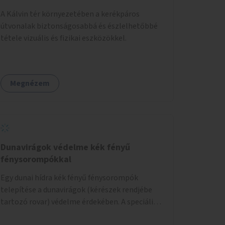
A Kálvin tér környezetében a kerékpáros
útvonalak biztonságosabbá és észlelhetőbbé
tétele vizuális és fizikai eszközökkel.
Megnézem
Dunavirágok védelme kék fényű
fénysorompókkal
Egy dunai hídra kék fényű fénysorompók
telepítése a dunavirágok (kérészek rendjébe
tartozó rovar) védelme érdekében. A speciális,
kék fényű LED-lámpák felszerelésének célja,