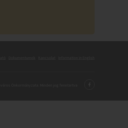
tató
Dokumentumok
Kapcsolat
Information in English
város Önkormányzata. Minden jog fenntartva