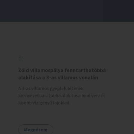
Zöld villamospálya fenntarthatóbbá
alakítása a 3-as villamos vonalán
A 3-as villamos gyepfelületének
környezetbarátabbá alakítása biodiverz és
kisebb vízigényű fajokkal.
Megnézem