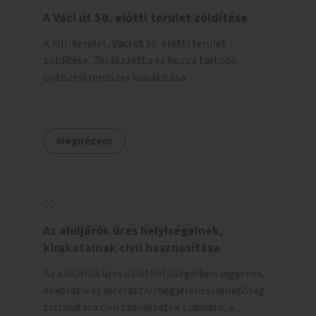
A Váci út 50. előtti terület zöldítése
A XIII. kerület, Váci út 50. előtti terület
zöldítése. Zöldkazetta és hozzá tartozó
öntözési rendszer kialakítása.
Megnézem
Az aluljárók üres helyiségeinek,
kirakatainak civil hasznosítása
Az aluljárók üres üzlethelyiségeiben ingyenes,
dekoratív és interaktív megjelenési lehetőség
biztosítása civil szervezetek számára, a