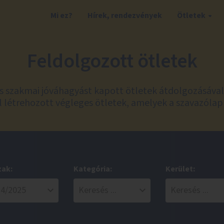
Mi ez?
Hírek, rendezvények
Ötletek
Feldolgozott ötletek
és szakmai jóváhagyást kapott ötletek átdolgozásáva
 létrehozott végleges ötletek, amelyek a szavazólap
zak:
Kategória:
Kerület: