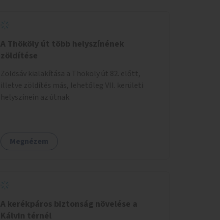
lesz kiválasztva.
A Thököly út több helyszínének
zöldítése
Zöldsáv kialakítása a Thököly út 82. előtt,
illetve zöldítés más, lehetőleg VII. kerületi
helyszínein az útnak.
Megnézem
A kerékpáros biztonság növelése a
Kálvin térnél