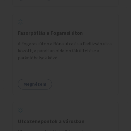
Fasorpótlás a Fogarasi úton
A Fogarasi úton a Róna utca és a Padlizsán utca
között, a páratlan oldalon fák ültetése a
parkolóhelyek közé.
Megnézem
Utcazenepontok a városban