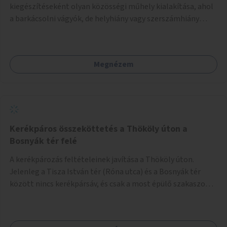
kiegészítéseként olyan közösségi műhely kialakítása, ahol
a barkácsolni vágyók, de helyhiány vagy szerszámhiány
miatt hátrányból indulók megtalálhatják a számukra
megfelelő helyet.
Megnézem
Kerékpáros összeköttetés a Thököly úton a
Bosnyák tér felé
A kerékpározás feltételeinek javítása a Thököly úton.
Jelenleg a Tisza István tér (Róna utca) és a Bosnyák tér
között nincs kerékpársáv, és csak a most épülő szakaszon
folytatódik a Bosnyák tér után.