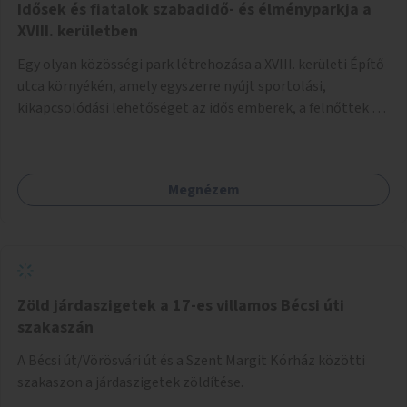
Idősek és fiatalok szabadidő- és élményparkja a
XVIII. kerületben
Egy olyan közösségi park létrehozása a XVIII. kerületi Építő
utca környékén, amely egyszerre nyújt sportolási,
kikapcsolódási lehetőséget az idős emberek, a felnőttek és
a gyerekek számára is.
Megnézem
Zöld járdaszigetek a 17-es villamos Bécsi úti
szakaszán
A Bécsi út/Vörösvári út és a Szent Margit Kórház közötti
szakaszon a járdaszigetek zöldítése.