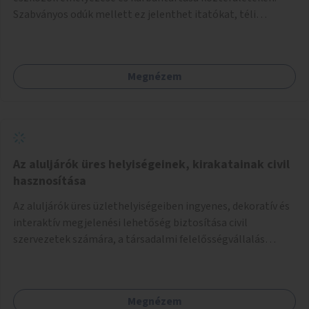
Szabványos odúk mellett ez jelenthet itatókat, téli
madáretetőket is.
Megnézem
Az aluljárók üres helyiségeinek, kirakatainak civil
hasznosítása
Az aluljárók üres üzlethelyiségeiben ingyenes, dekoratív és
interaktív megjelenési lehetőség biztosítása civil
szervezetek számára, a társadalmi felelősségvállalás
jegyében. A cél, hogy közérdekű, segítő tevékenységeket
mutassanak be látványos, gondolatébresztő formában,
például rajzokkal, kérdésekkel, üzenetküldési lehetőséggel
Megnézem
vagy akciónapokkal – bérleti és közüzemi díjak nélkül, a