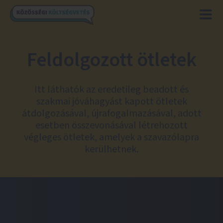
Feldolgozott ötletek
Itt láthatók az eredetileg beadott és
szakmai jóváhagyást kapott ötletek
átdolgozásával, újrafogalmazásával, adott
esetben összevonásával létrehozott
végleges ötletek, amelyek a szavazólapra
kerülhetnek.