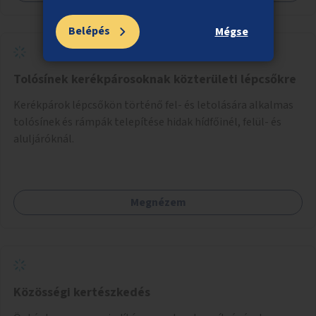
Belépés
Mégse
Tolósínek kerékpárosoknak közterületi lépcsőkre
Kerékpárok lépcsőkön történő fel- és letolására alkalmas
tolósínek és rámpák telepítése hidak hídfőinél, felül- és
aluljáróknál.
Megnézem
Közösségi kertészkedés