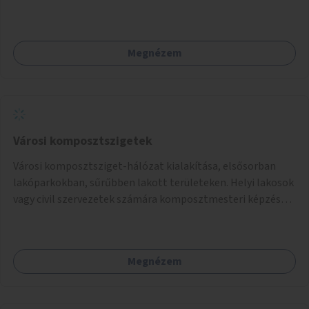
telepítésével (ahol erre lehetőség van), figyelembe véve a
kerékpáros közlekedés biztonságát is.
Megnézem
Városi komposztszigetek
Városi komposztsziget-hálózat kialakítása, elsősorban
lakóparkokban, sűrűbben lakott területeken. Helyi lakosok
vagy civil szervezetek számára komposztmesteri képzés
biztosítása, ami lehetővé teszi a komposztszigetek
helyben történő hosszú távú fenntartását.
Megnézem