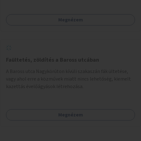
Megnézem
Faültetés, zöldítés a Baross utcában
A Baross utca Nagykörúton kívüli szakaszán fák ültetése,
vagy ahol erre a közművek miatt nincs lehetőség, kiemelt
kazettás évelőágyások létrehozása.
Megnézem