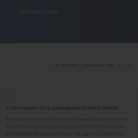
Feltételek törlése
22
-
42
elem
, összesen:
126
A Városmajor utca gyalogosbarátabbá tétele
A Városmajor utca Csaba utca és Magyar jakobinusok tere
közötti szakaszának gyalogosbaráttá tétele különböző
eszközökkel: járdaszélesítéssel, fák vagy más növényzet