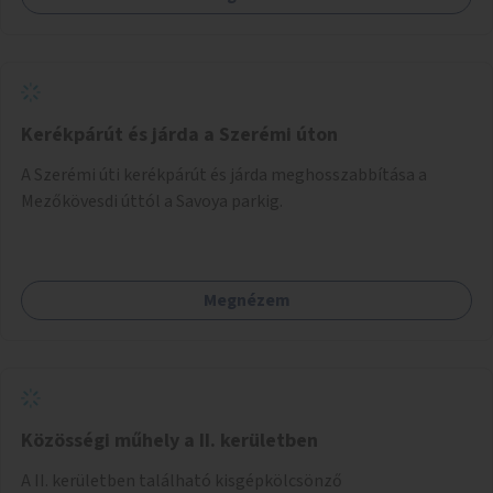
Kerékpárút és járda a Szerémi úton
A Szerémi úti kerékpárút és járda meghosszabbítása a
Mezőkövesdi úttól a Savoya parkig.
Megnézem
Közösségi műhely a II. kerületben
A II. kerületben található kisgépkölcsönző