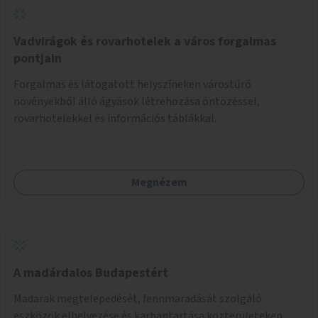
Vadvirágok és rovarhotelek a város forgalmas
pontjain
Forgalmas és látogatott helyszíneken várostűrő
növényekből álló ágyások létrehozása öntözéssel,
rovarhotelekkel és információs táblákkal.
Megnézem
A madárdalos Budapestért
Madarak megtelepedését, fennmaradását szolgáló
eszközök elhelyezése és karbantartása közterületeken.