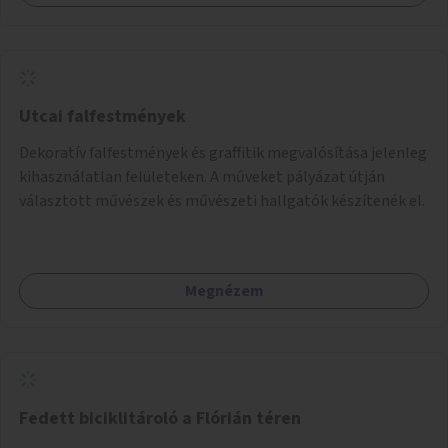
jelenlegi elhanyagolt állapot helyett.
Utcai falfestmények
Dekoratív falfestmények és graffitik megvalósítása jelenleg
kihasználatlan felületeken. A műveket pályázat útján
választott művészek és művészeti hallgatók készítenék el.
Megnézem
Fedett biciklitároló a Flórián téren