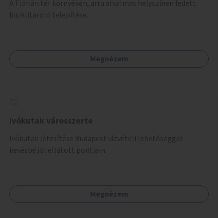
A Flórián tér környékén, arra alkalmas helyszínen fedett
biciklitároló telepítése.
Megnézem
Ivókutak városszerte
Ivókutak létesítése Budapest vízvételi lehetőséggel
kevésbé jól ellátott pontjain.
Megnézem