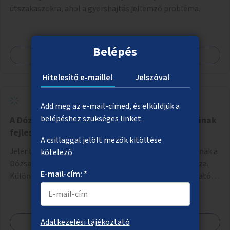
útszakaszokra, ahol a gyorshajtás jellemző probléma.
Belépés
Megnézem
Hitelesítő e-maillel
Jelszóval
Add meg az e-mail-címed, és elküldjük a
belépéshez szükséges linket.
A Dózsa György út kerékpáros infrastruktúrájának
fejlesztése
A csillaggal jelölt mezők kitöltése
Jelentős hiányossága a fővárosi kerékpáros úthálózatnak a
kötelező
Dózsa György út Hősök tere és Váci út közé eső szakasza.
E-mail-cím: *
Különböző lokális beavatkozásokkal érdemben javítható
az útszakaszon a kerékpáros közlekedés biztonsága már
azt megelőzően, hogy többéves távlatban sor kerülne az út
teljes körű, komplex felújítására.
Megnézem
Adatkezelési tájékoztató