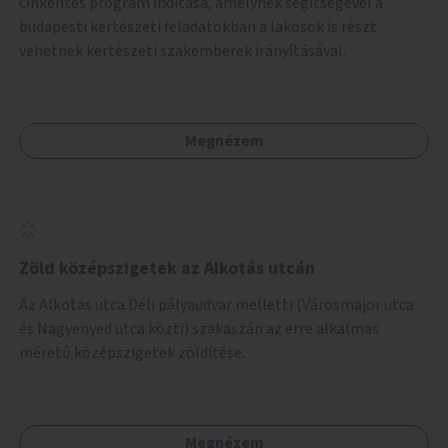
Önkéntes program indítása, amelynek segítségével a
budapesti kertészeti feladatokban a lakosok is részt
vehetnek kertészeti szakemberek irányításával.
Megnézem
Zöld középszigetek az Alkotás utcán
Az Alkotás utca Déli pályaudvar melletti (Városmajor utca
és Nagyenyed utca közti) szakaszán az erre alkalmas
méretű középszigetek zöldítése.
Megnézem