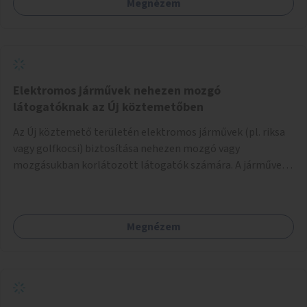
Megnézem
Elektromos járművek nehezen mozgó
látogatóknak az Új köztemetőben
Az Új köztemető területén elektromos járművek (pl. riksa
vagy golfkocsi) biztosítása nehezen mozgó vagy
mozgásukban korlátozott látogatók számára. A járművek
a temetőkapu és a megadott sírhely között közlekednének.
Megnézem