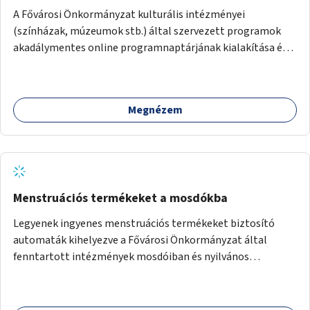
A Fővárosi Önkormányzat kulturális intézményei
(színházak, múzeumok stb.) által szervezett programok
akadálymentes online programnaptárjának kialakítása és
működtetése. Átfogó és naprakész tartalommal.
Megnézem
Menstruációs termékeket a mosdókba
Legyenek ingyenes menstruációs termékeket biztosító
automaták kihelyezve a Fővárosi Önkormányzat által
fenntartott intézmények mosdóiban és nyilvános
illemhelyeken.