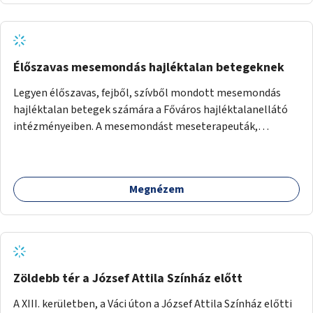
Élőszavas mesemondás hajléktalan betegeknek
Legyen élőszavas, fejből, szívből mondott mesemondás
hajléktalan betegek számára a Főváros hajléktalanellátó
intézményeiben. A mesemondást meseterapeuták,
művészetterapeuták, mesemondó végzettségű emberek
végeznék.
Megnézem
Zöldebb tér a József Attila Színház előtt
A XIII. kerületben, a Váci úton a József Attila Színház előtti