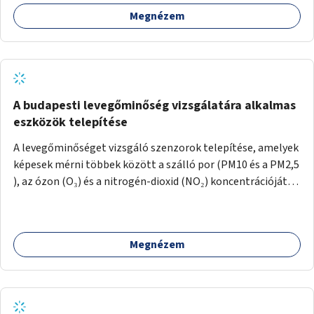
Megnézem
A budapesti levegőminőség vizsgálatára alkalmas
eszközök telepítése
A levegőminőséget vizsgáló szenzorok telepítése, amelyek
képesek mérni többek között a szálló por (PM10 és a PM2,5
), az ózon (O₃) és a nitrogén-dioxid (NO₂) koncentrációját,
valamint meteorológiai paramétereket, például a
szélsebességet, a szélirányt, a hőmérsékletet vagy a relatív
páratartalmat. A gyűjtött adatok egy online platformon
Megnézem
(webes felület és mobilalkalmazás) lennének elérhetők,
térképes megjelenítéssel és időbeli bontásban.