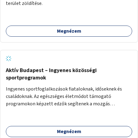
terület zöldítése.
Megnézem
Aktív Budapest – Ingyenes közösségi
sportprogramok
Ingyenes sportfoglalkozások fiataloknak, időseknek és
családoknak. Az egészséges életmódot támogató
programokon képzett edzők segítenek a mozgás
örömének megtalálásában különféle mozgásformákon
keresztül (pl. jóga, vízi torna, aerobik, csikung).
Megnézem