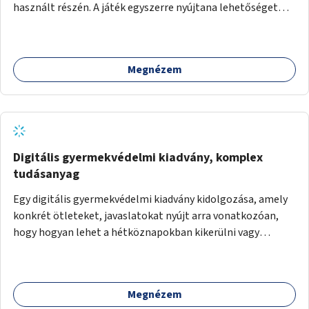
használt részén. A játék egyszerre nyújtana lehetőséget
kikapcsolódásra, társasági élményre és sportolásra –
generációkon átívelően, akár mozgásukban korlátozott,
autizmussal vagy demenciával élő emberek számára is.
Megnézem
Digitális gyermekvédelmi kiadvány, komplex
tudásanyag
Egy digitális gyermekvédelmi kiadvány kidolgozása, amely
konkrét ötleteket, javaslatokat nyújt arra vonatkozóan,
hogy hogyan lehet a hétköznapokban kikerülni vagy
helyettesíteni a kisgyerekek okoseszköz-használatát.
Megnézem