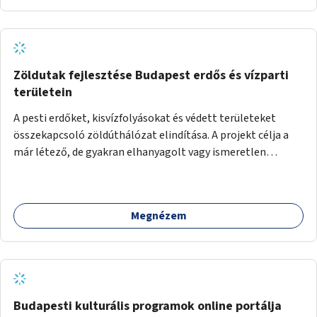
Zöldutak fejlesztése Budapest erdős és vízparti
területein
A pesti erdőket, kisvízfolyásokat és védett területeket
összekapcsoló zöldúthálózat elindítása. A projekt célja a
már létező, de gyakran elhanyagolt vagy ismeretlen
ösvények biztonságosabbá és használhatóbbá tétele,
különösen a közúti átvezetések, csúszós szakaszok és
szűkületek javításával, néhány ponton pedig helyszíni
Megnézem
beavatkozással (pl. táblák kihelyezése, hulladékgyűjtők,
akadálymentesítés). Az útvonalak kijelölése és
koncepcióterv-szintű összekötése támogatná a
zöldutakon való közlekedést.
Budapesti kulturális programok online portálja