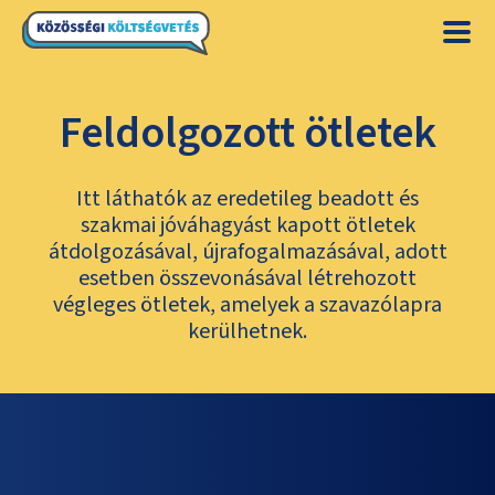
Feldolgozott ötletek
Itt láthatók az eredetileg beadott és
szakmai jóváhagyást kapott ötletek
átdolgozásával, újrafogalmazásával, adott
esetben összevonásával létrehozott
végleges ötletek, amelyek a szavazólapra
kerülhetnek.