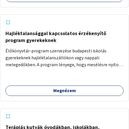
Hajléktalansággal kapcsolatos érzékenyítő
program gyerekeknek
Élőkönyvtár-program szervezése budapesti iskolás
gyerekeknek hajléktalanszállókon vagy nappali
melegedőkben. A program lényege, hogy mesélésre nyitott
hajléktalan emberek a személyes történeteiket osztják
meg egy biztonságos, nyugodt környezetben. A diákok
szabadon választhatnak, hogy kihez szeretnének odamenni
Megnézem
beszélgetni, kérdéseket feltenni – ezáltal közvetlen
kapcsolat alakulhat ki.
Terápiás kutyák óvodákban, iskolákban,