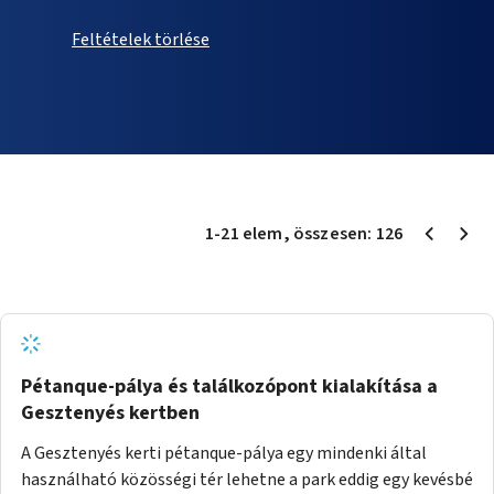
Feltételek törlése
1
-
21
elem
, összesen:
126
Pétanque-pálya és találkozópont kialakítása a
Gesztenyés kertben
A Gesztenyés kerti pétanque-pálya egy mindenki által
használható közösségi tér lehetne a park eddig egy kevésbé