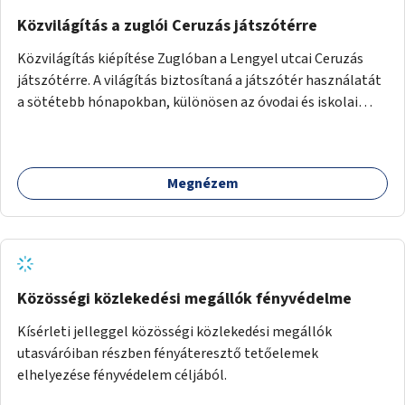
Közvilágítás a zuglói Ceruzás játszótérre
Közvilágítás kiépítése Zuglóban a Lengyel utcai Ceruzás
játszótérre. A világítás biztosítaná a játszótér használatát
a sötétebb hónapokban, különösen az óvodai és iskolai
foglalkozások utáni időszakban.
Megnézem
Közösségi közlekedési megállók fényvédelme
Kísérleti jelleggel közösségi közlekedési megállók
utasváróiban részben fényáteresztő tetőelemek
elhelyezése fényvédelem céljából.