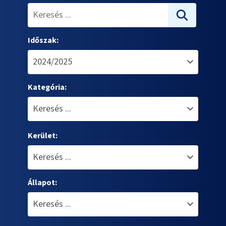
Időszak:
Kategória:
Kerület:
Állapot: