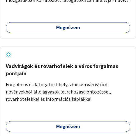
mozgásukban korlátozott látogatók számára. A járművek
a temetőkapu és a megadott sírhely között közlekednének.
Megnézem
Vadvirágok és rovarhotelek a város forgalmas
pontjain
Forgalmas és látogatott helyszíneken várostűrő
növényekből álló ágyások létrehozása öntözéssel,
rovarhotelekkel és információs táblákkal.
Megnézem