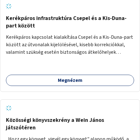
Kerékpáros infrastruktúra Csepel és a Kis-Duna-
part között
Kerékpáros kapcsolat kialakítása Csepel és a Kis-Duna-part
között az útvonalak kijelölésével, kisebb korrekciókkal,
valamint szükség esetén biztonságos átkelőhelyek
létesítésével.
Megnézem
Közösségi könyvszekrény a Wein János
játszótéren
„Hozz egy könyvet, vigyél egy könyvet" alapon működő, a