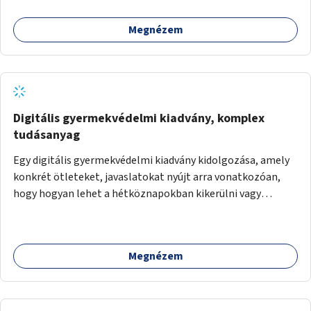
mellett is. Az útvonal átvezetésre kerülne a Hungária
körúton, majd a Városligetig folytatódna a Hermina utat
Megnézem
keresztezve.
Digitális gyermekvédelmi kiadvány, komplex
tudásanyag
Egy digitális gyermekvédelmi kiadvány kidolgozása, amely
konkrét ötleteket, javaslatokat nyújt arra vonatkozóan,
hogy hogyan lehet a hétköznapokban kikerülni vagy
helyettesíteni a kisgyerekek okoseszköz-használatát.
Megnézem