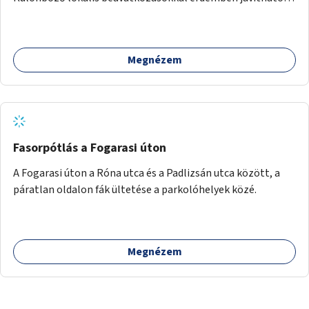
az útszakaszon a kerékpáros közlekedés biztonsága már
azt megelőzően, hogy többéves távlatban sor kerülne az út
teljes körű, komplex felújítására.
Megnézem
Fasorpótlás a Fogarasi úton
A Fogarasi úton a Róna utca és a Padlizsán utca között, a
páratlan oldalon fák ültetése a parkolóhelyek közé.
Megnézem