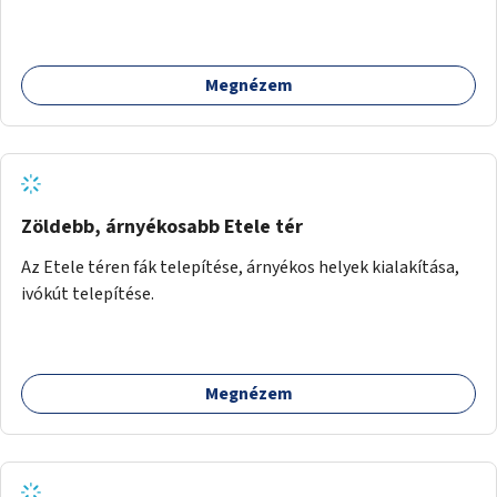
(pl. gyógytorna, jóga, terápia), miközben a gyerekek
biztonságban játszhatnak.
Megnézem
Zöldebb, árnyékosabb Etele tér
Az Etele téren fák telepítése, árnyékos helyek kialakítása,
ivókút telepítése.
Megnézem