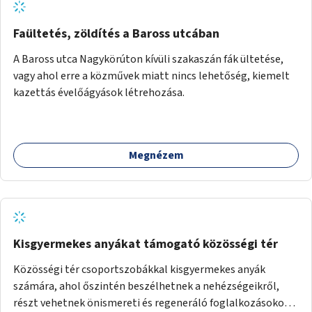
Faültetés, zöldítés a Baross utcában
A Baross utca Nagykörúton kívüli szakaszán fák ültetése,
vagy ahol erre a közművek miatt nincs lehetőség, kiemelt
kazettás évelőágyások létrehozása.
Megnézem
Kisgyermekes anyákat támogató közösségi tér
Közösségi tér csoportszobákkal kisgyermekes anyák
számára, ahol őszintén beszélhetnek a nehézségeikről,
részt vehetnek önismereti és regeneráló foglalkozásokon