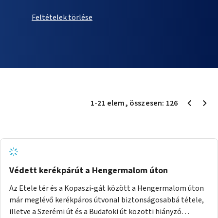
Feltételek törlése
1
-
21
elem
, összesen:
126
Védett kerékpárút a Hengermalom úton
Az Etele tér és a Kopaszi-gát között a Hengermalom úton
már meglévő kerékpáros útvonal biztonságosabbá tétele,
illetve a Szerémi út és a Budafoki út közötti hiányzó