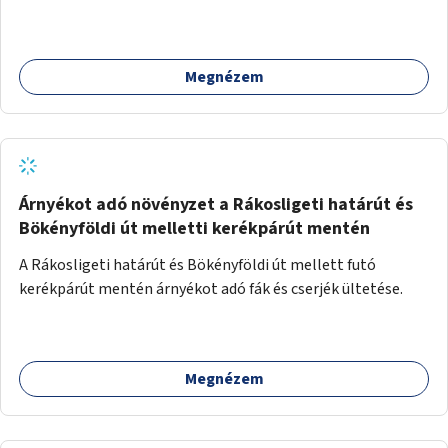
szakasz kiépítése. Ezáltal gyerek- és családbarát
kerékpáros útvonal alakítható ki, amely többek között
iskolákhoz, kulturális intézményekhez és a Kopaszi-gáthoz
Megnézem
biztosítana elérést.
Árnyékot adó növényzet a Rákosligeti határút és
Bökényföldi út melletti kerékpárút mentén
A Rákosligeti határút és Bökényföldi út mellett futó
kerékpárút mentén árnyékot adó fák és cserjék ültetése.
Megnézem