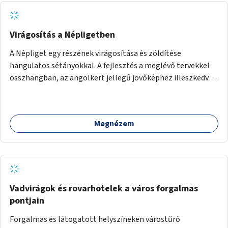
Virágosítás a Népligetben
A Népliget egy részének virágosítása és zöldítése
hangulatos sétányokkal. A fejlesztés a meglévő tervekkel
összhangban, az angolkert jellegű jövőképhez illeszkedve
valósulhat meg.
Megnézem
Vadvirágok és rovarhotelek a város forgalmas
pontjain
Forgalmas és látogatott helyszíneken várostűrő