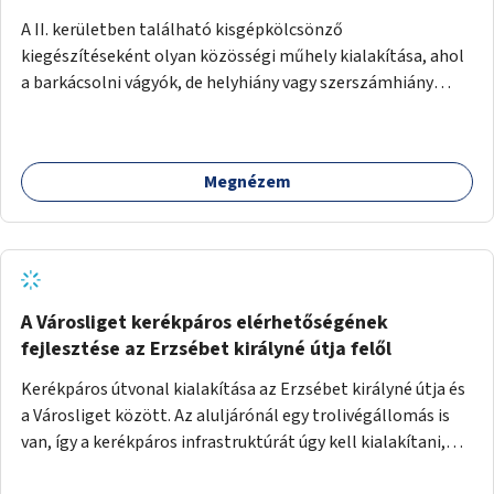
A II. kerületben található kisgépkölcsönző
kiegészítéseként olyan közösségi műhely kialakítása, ahol
a barkácsolni vágyók, de helyhiány vagy szerszámhiány
miatt hátrányból indulók megtalálhatják a számukra
megfelelő helyet.
Megnézem
A Városliget kerékpáros elérhetőségének
fejlesztése az Erzsébet királyné útja felől
Kerékpáros útvonal kialakítása az Erzsébet királyné útja és
a Városliget között. Az aluljárónál egy trolivégállomás is
van, így a kerékpáros infrastruktúrát úgy kell kialakítani,
hogy biztonságosan lehessen biciklizni a troliforgalom