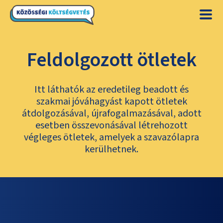
Feldolgozott ötletek
Itt láthatók az eredetileg beadott és
szakmai jóváhagyást kapott ötletek
átdolgozásával, újrafogalmazásával, adott
esetben összevonásával létrehozott
végleges ötletek, amelyek a szavazólapra
kerülhetnek.