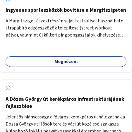
Ingyenes sporteszközök bővítése a Margitszigeten
A Margitsziget északi részén saját testsúllyal használható,
strapabíró edzőeszközök telepítése (street workout
pálya), valamint új kültéri pingpongasztalok kihelyezése. A
meglévő fitneszterület jelenleg alig felszerelt, így
kihasználatlan. A pingpongasztalok telepítésével egy
népszerű, ingyenes sportolási lehetőség válna elérhetővé a
Megnézem
sziget északi felén, ahol jelenleg egyetlen asztal sem
található.
A Dózsa György út kerékpáros infrastruktúrájának
fejlesztése
Jelentős hiányossága a fővárosi kerékpáros úthálózatnak a
Dózsa György út Hősök tere és Váci út közé eső szakasza.
Különböző lokális beavatkozásokkal érdemben javítható