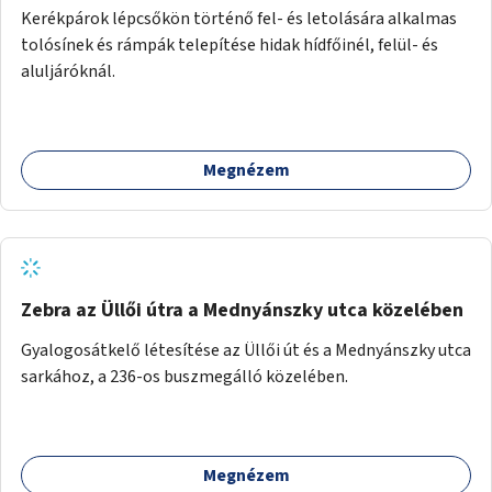
Kerékpárok lépcsőkön történő fel- és letolására alkalmas
tolósínek és rámpák telepítése hidak hídfőinél, felül- és
aluljáróknál.
Megnézem
Zebra az Üllői útra a Mednyánszky utca közelében
Gyalogosátkelő létesítése az Üllői út és a Mednyánszky utca
sarkához, a 236-os buszmegálló közelében.
Megnézem