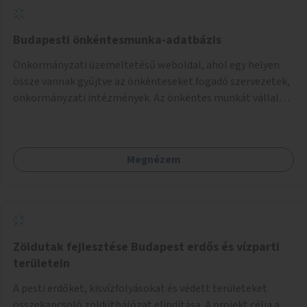
Budapesti önkéntesmunka-adatbázis
Önkormányzati üzemeltetésű weboldal, ahol egy helyen
össze vannak gyűjtve az önkénteseket fogadó szervezetek,
önkormányzati intézmények. Az önkéntes munkát vállalók
így könnyen kereshetnek helyszín és/vagy intézmény,
illetve a munka jellege alapján, és kapcsolatba tudnak lépni
az önkénteseket fogadó szervezetekkel. Maga az önkéntes
Megnézem
munka már az önkormányzattól függetlenül folyna, az
önkormányzat a weboldal üzemeltetését és
népszerűsítését végezné, amelynek kiemelt része lenne az
adatok naprakészen tartása.
Zöldutak fejlesztése Budapest erdős és vízparti
területein
A pesti erdőket, kisvízfolyásokat és védett területeket
összekapcsoló zöldúthálózat elindítása. A projekt célja a