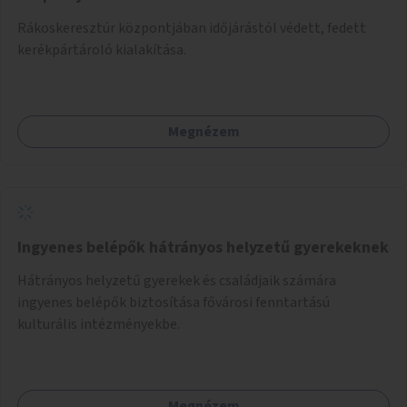
Rákoskeresztúr központjában időjárástól védett, fedett
kerékpártároló kialakítása.
Megnézem
Ingyenes belépők hátrányos helyzetű gyerekeknek
Hátrányos helyzetű gyerekek és családjaik számára
ingyenes belépők biztosítása fővárosi fenntartású
kulturális intézményekbe.
Megnézem