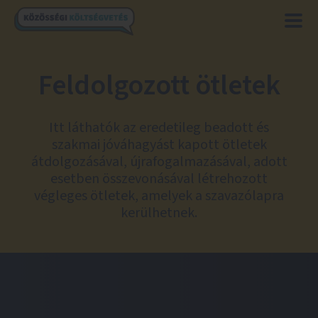
Feldolgozott ötletek
Itt láthatók az eredetileg beadott és
szakmai jóváhagyást kapott ötletek
átdolgozásával, újrafogalmazásával, adott
esetben összevonásával létrehozott
végleges ötletek, amelyek a szavazólapra
kerülhetnek.