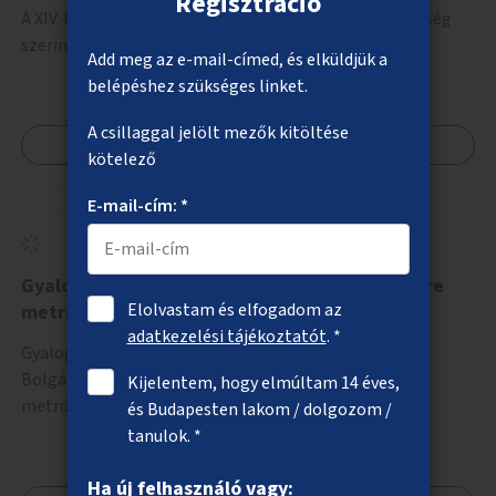
Regisztráció
A XIV. kerület játszóterein vagy parkjaiban egy, lehetőség
szerint kettő nyilvános vécé kialakítása.
Add meg az e-mail-címed, és elküldjük a
belépéshez szükséges linket.
A csillaggal jelölt mezők kitöltése
Megnézem
kötelező
E-mail-cím: *
Gyalogátkelő a Kerepesi úton az Örs vezér tere
Elolvastam és elfogadom az
metróállomáshoz
adatkezelési tájékoztatót
. *
Gyalogos átkelő kialakítása a Kerepesi úton a
Bolgárkertész utcai lakótelep és az Örs vezér tere
Kijelentem, hogy elmúltam 14 éves,
metróállomás között.
és Budapesten lakom / dolgozom /
tanulok. *
Ha új felhasználó vagy: