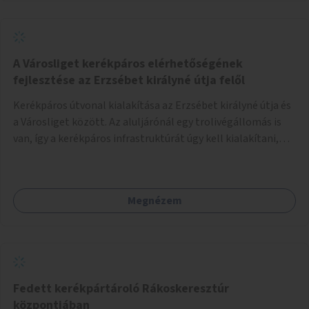
A Városliget kerékpáros elérhetőségének
fejlesztése az Erzsébet királyné útja felől
Kerékpáros útvonal kialakítása az Erzsébet királyné útja és
a Városliget között. Az aluljárónál egy trolivégállomás is
van, így a kerékpáros infrastruktúrát úgy kell kialakítani,
hogy biztonságosan lehessen biciklizni a troliforgalom
mellett is. Az útvonal átvezetésre kerülne a Hungária
körúton, majd a Városligetig folytatódna a Hermina utat
Megnézem
keresztezve.
Fedett kerékpártároló Rákoskeresztúr
központjában