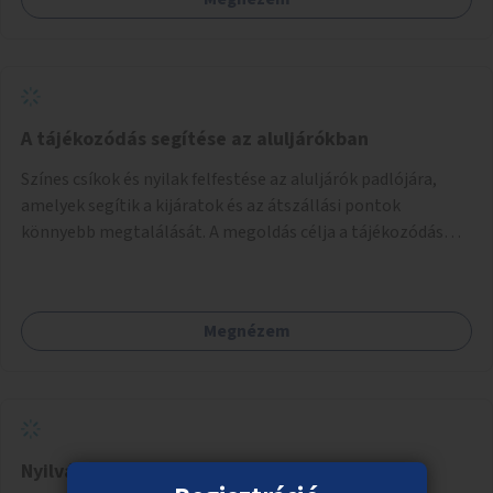
A tájékozódás segítése az aluljárókban
Színes csíkok és nyilak felfestése az aluljárók padlójára,
amelyek segítik a kijáratok és az átszállási pontok
könnyebb megtalálását. A megoldás célja a tájékozódás
egyszerűsítése, különösen a kevésbé gyakran közlekedők és
a turisták számára, nemzetközi jó gyakorlatok alapján.
Megnézem
Nyilvános vécé Zugló játszóterein, parkjaiban