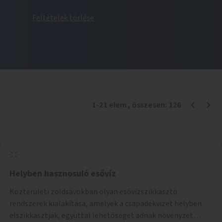
Feltételek törlése
1
-
21
elem
, összesen:
126
Helyben hasznosuló esővíz
Közterületi zöldsávokban olyan esővízszikkasztó
rendszerek kialakítása, amelyek a csapadékvizet helyben
elszikkasztják, egyúttal lehetőséget adnak növényzet