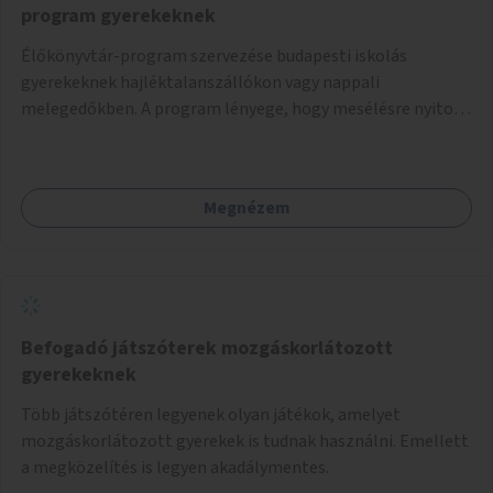
program gyerekeknek
Élőkönyvtár-program szervezése budapesti iskolás
gyerekeknek hajléktalanszállókon vagy nappali
melegedőkben. A program lényege, hogy mesélésre nyitott
hajléktalan emberek a személyes történeteiket osztják
meg egy biztonságos, nyugodt környezetben. A diákok
szabadon választhatnak, hogy kihez szeretnének odamenni
Megnézem
beszélgetni, kérdéseket feltenni – ezáltal közvetlen
kapcsolat alakulhat ki.
Befogadó játszóterek mozgáskorlátozott
gyerekeknek
Több játszótéren legyenek olyan játékok, amelyet
mozgáskorlátozott gyerekek is tudnak használni. Emellett
a megközelítés is legyen akadálymentes.