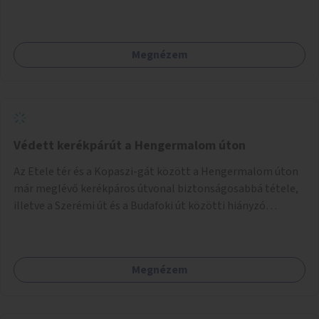
Megnézem
Védett kerékpárút a Hengermalom úton
Az Etele tér és a Kopaszi-gát között a Hengermalom úton
már meglévő kerékpáros útvonal biztonságosabbá tétele,
illetve a Szerémi út és a Budafoki út közötti hiányzó
szakasz kiépítése. Ezáltal gyerek- és családbarát
kerékpáros útvonal alakítható ki, amely többek között
iskolákhoz, kulturális intézményekhez és a Kopaszi-gáthoz
Megnézem
biztosítana elérést.