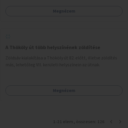
Megnézem
A Thököly út több helyszínének zöldítése
Zöldsáv kialakítása a Thököly út 82. előtt, illetve zöldítés
más, lehetőleg VII. kerületi helyszínein az útnak.
Megnézem
1
-
21
elem
, összesen:
126