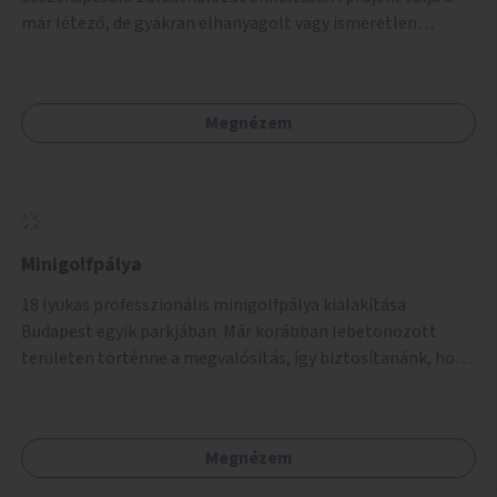
már létező, de gyakran elhanyagolt vagy ismeretlen
ösvények biztonságosabbá és használhatóbbá tétele,
különösen a közúti átvezetések, csúszós szakaszok és
szűkületek javításával, néhány ponton pedig helyszíni
Megnézem
beavatkozással (pl. táblák kihelyezése, hulladékgyűjtők,
akadálymentesítés). Az útvonalak kijelölése és
koncepcióterv-szintű összekötése támogatná a
zöldutakon való közlekedést.
Minigolfpálya
18 lyukas professzionális minigolfpálya kialakítása
Budapest egyik parkjában. Már korábban lebetonozott
területen történne a megvalósítás, így biztosítanánk, hogy
ne vesszen el további zöldfelület.
Megnézem