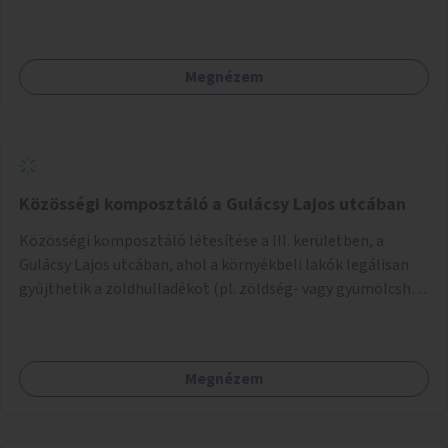
telepítésére is.
Megnézem
Közösségi komposztáló a Gulácsy Lajos utcában
Közösségi komposztáló létesítése a III. kerületben, a
Gulácsy Lajos utcában, ahol a környékbeli lakók legálisan
gyűjthetik a zöldhulladékot (pl. zöldség- vagy gyümölcshéj,
letört gallyak, falevelek), akár aprítási lehetőséggel is. A
fenntartható működés érdekében a lakosok számára
komposztmesteri képzést is biztosítunk. A komposztáló
Megnézem
csak akkor valósulhat meg, ha létrejön egy helyi fenntartó
közösség, amely vállalja a működtetést és a felügyeletet.