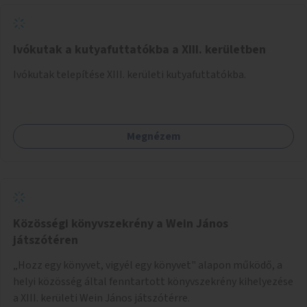
Ivókutak a kutyafuttatókba a XIII. kerületben
Ivókutak telepítése XIII. kerületi kutyafuttatókba.
Megnézem
Közösségi könyvszekrény a Wein János
játszótéren
„Hozz egy könyvet, vigyél egy könyvet" alapon működő, a
helyi közösség által fenntartott könyvszekrény kihelyezése
a XIII. kerületi Wein János játszótérre.