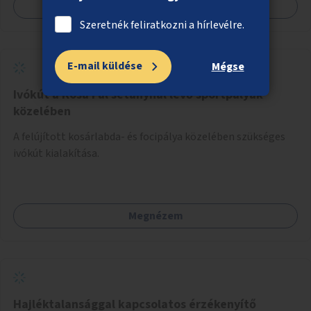
Megnézem
Szeretnék feliratkozni a hírlevélre.
E-mail küldése
Mégse
Ivókút a Kósa Pál sétánynál lévő sportpályák
közelében
A felújított kosárlabda- és focipálya közelében szükséges
ivókút kialakítása.
Megnézem
Hajléktalansággal kapcsolatos érzékenyítő