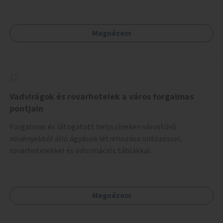
Megnézem
Vadvirágok és rovarhotelek a város forgalmas
pontjain
Forgalmas és látogatott helyszíneken várostűrő
növényekből álló ágyások létrehozása öntözéssel,
rovarhotelekkel és információs táblákkal.
Megnézem