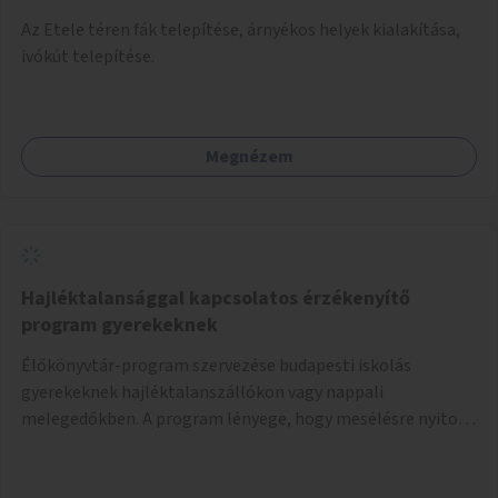
Az Etele téren fák telepítése, árnyékos helyek kialakítása,
ivókút telepítése.
Megnézem
Hajléktalansággal kapcsolatos érzékenyítő
program gyerekeknek
Élőkönyvtár-program szervezése budapesti iskolás
gyerekeknek hajléktalanszállókon vagy nappali
melegedőkben. A program lényege, hogy mesélésre nyitott
hajléktalan emberek a személyes történeteiket osztják
meg egy biztonságos, nyugodt környezetben. A diákok