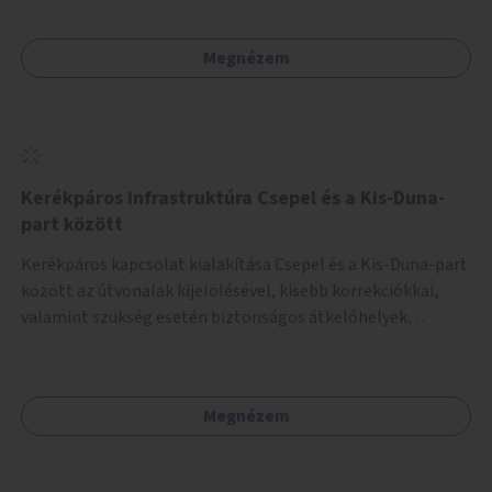
Megnézem
Kerékpáros infrastruktúra Csepel és a Kis-Duna-
part között
Kerékpáros kapcsolat kialakítása Csepel és a Kis-Duna-part
között az útvonalak kijelölésével, kisebb korrekciókkal,
valamint szükség esetén biztonságos átkelőhelyek
létesítésével.
Megnézem