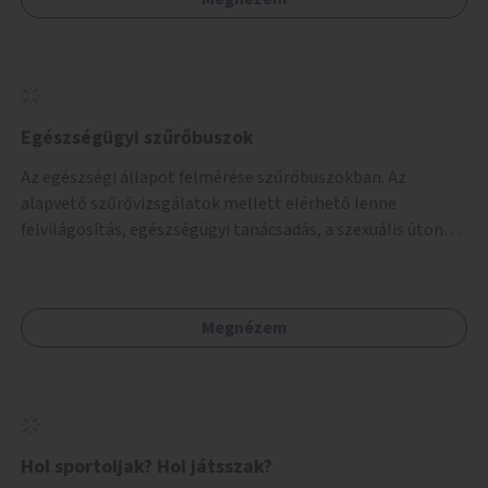
(webes felület és mobilalkalmazás) lennének elérhetők,
térképes megjelenítéssel és időbeli bontásban.
Egészségügyi szűrőbuszok
Az egészségi állapot felmérése szűrőbuszokban. Az
alapvető szűrővizsgálatok mellett elérhető lenne
felvilágosítás, egészségügyi tanácsadás, a szexuális úton
terjedő betegségek szűrése és a szenvedélybetegek
támogatása.
Megnézem
Hol sportoljak? Hol játsszak?