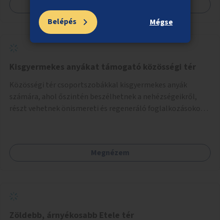
Megnézem
Belépés
Mégse
Kisgyermekes anyákat támogató közösségi tér
Közösségi tér csoportszobákkal kisgyermekes anyák
számára, ahol őszintén beszélhetnek a nehézségeikről,
részt vehetnek önismereti és regeneráló foglalkozásokon
(pl. gyógytorna, jóga, terápia), miközben a gyerekek
biztonságban játszhatnak.
Megnézem
Zöldebb, árnyékosabb Etele tér