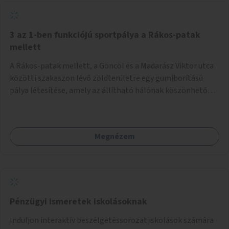
3 az 1-ben funkciójú sportpálya a Rákos-patak
mellett
A Rákos-patak mellett, a Göncöl és a Madarász Viktor utca
közötti szakaszon lévő zöldterületre egy gumiborítású
pálya létesítése, amely az állítható hálónak köszönhetően
alkalmas röplabdára, tollaslabdára, illetve lábteniszre is.
Megnézem
Pénzügyi ismeretek iskolásoknak
Induljon interaktív beszélgetéssorozat iskolások számára