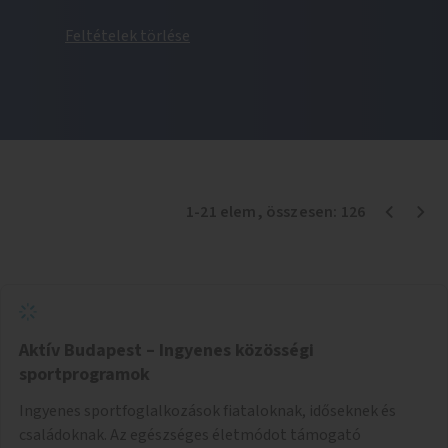
Feltételek törlése
1
-
21
elem
, összesen:
126
Aktív Budapest – Ingyenes közösségi
sportprogramok
Ingyenes sportfoglalkozások fiataloknak, időseknek és
családoknak. Az egészséges életmódot támogató