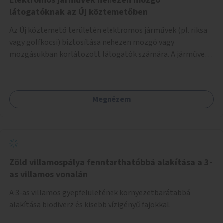
Elektromos járművek nehezen mozgó
látogatóknak az Új köztemetőben
Az Új köztemető területén elektromos járművek (pl. riksa
vagy golfkocsi) biztosítása nehezen mozgó vagy
mozgásukban korlátozott látogatók számára. A járművek
a temetőkapu és a megadott sírhely között közlekednének.
Megnézem
Zöld villamospálya fenntarthatóbbá alakítása a 3-
as villamos vonalán
A 3-as villamos gyepfelületének környezetbarátabbá
alakítása biodiverz és kisebb vízigényű fajokkal.