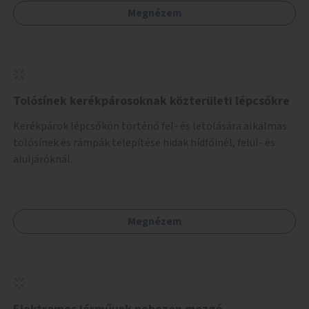
szabadon választhatnak, hogy kihez szeretnének odamenni
Megnézem
beszélgetni, kérdéseket feltenni – ezáltal közvetlen
kapcsolat alakulhat ki.
Tolósínek kerékpárosoknak közterületi lépcsőkre
Kerékpárok lépcsőkön történő fel- és letolására alkalmas
tolósínek és rámpák telepítése hidak hídfőinél, felül- és
aluljáróknál.
Megnézem