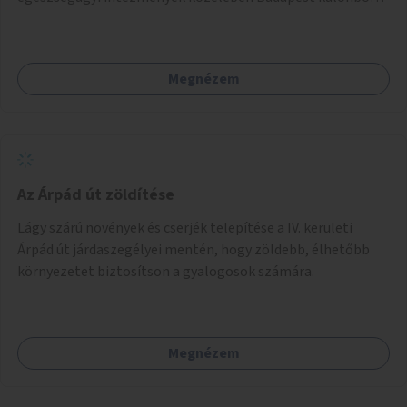
pontjain, 7–12 helyszínen.
Megnézem
Az Árpád út zöldítése
Lágy szárú növények és cserjék telepítése a IV. kerületi
Árpád út járdaszegélyei mentén, hogy zöldebb, élhetőbb
környezetet biztosítson a gyalogosok számára.
Megnézem