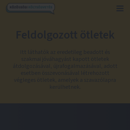
Feldolgozott ötletek
Itt láthatók az eredetileg beadott és
szakmai jóváhagyást kapott ötletek
átdolgozásával, újrafogalmazásával, adott
esetben összevonásával létrehozott
végleges ötletek, amelyek a szavazólapra
kerülhetnek.