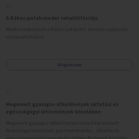
A Rákos-patak-meder rehabilitációja
Mederrehabilitáció a Rákos-patak XIII. kerületi szakaszán
vízvisszatartással.
Megnézem
Megemelt gyalogos-átkelőhelyek oktatási és
egészségügyi intézmények közelében
Megemelt gyalogos-átkelőhelyek telepítése kiemelt
fontosságú helyszínek, gyermeknevelési, -oktatási és
egészségügyi intézmények közelében Budapest különböző