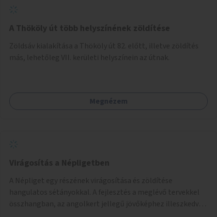
A Thököly út több helyszínének zöldítése
Zöldsáv kialakítása a Thököly út 82. előtt, illetve zöldítés
más, lehetőleg VII. kerületi helyszínein az útnak.
Megnézem
Virágosítás a Népligetben
A Népliget egy részének virágosítása és zöldítése
hangulatos sétányokkal. A fejlesztés a meglévő tervekkel
összhangban, az angolkert jellegű jövőképhez illeszkedve
valósulhat meg.