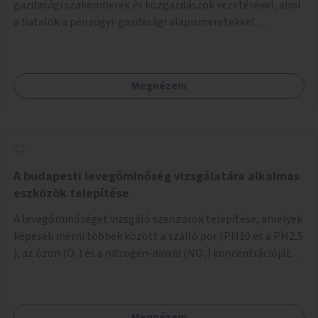
gazdasági szakemberek és közgazdászok vezetésével, ahol
a fiatalok a pénzügyi-gazdasági alapismeretekkel
kapcsolatban tájékozódhatnak. A program többalkalmas
lenne, heti rendszerességgel tartanák iskolai csoportok
számára, önkormányzati intézményben vagy külső
Megnézem
helyszínen iskolai együttműködéssel. A szervezést az
Önkormányzat koordinálná, a tematikát a szakemberek
alakítanák ki, külön figyelmet fordítva a hátrányos helyzetű
gyerekek bevonására is. A program pilot jelleggel indulna,
több korosztály számára.
A budapesti levegőminőség vizsgálatára alkalmas
eszközök telepítése
A levegőminőséget vizsgáló szenzorok telepítése, amelyek
képesek mérni többek között a szálló por (PM10 és a PM2,5
), az ózon (O₃) és a nitrogén-dioxid (NO₂) koncentrációját,
valamint meteorológiai paramétereket, például a
szélsebességet, a szélirányt, a hőmérsékletet vagy a relatív
páratartalmat. A gyűjtött adatok egy online platformon
Megnézem