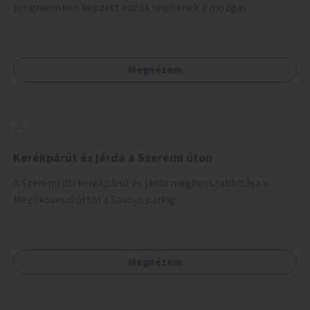
programokon képzett edzők segítenek a mozgás
örömének megtalálásában különféle mozgásformákon
keresztül (pl. jóga, vízi torna, aerobik, csikung).
Megnézem
Kerékpárút és járda a Szerémi úton
A Szerémi úti kerékpárút és járda meghosszabbítása a
Mezőkövesdi úttól a Savoya parkig.
Megnézem