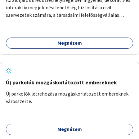
Az aluljárók üres üzlethelyiségeiben ingyenes, dekoratív és
interaktív megjelenési lehetőség biztosítása civil
szervezetek számára, a társadalmi felelősségvállalás
jegyében. A cél, hogy közérdekű, segítő tevékenységeket
mutassanak be látványos, gondolatébresztő formában,
például rajzokkal, kérdésekkel, üzenetküldési lehetőséggel
Megnézem
vagy akciónapokkal – bérleti és közüzemi díjak nélkül, a
jelenlegi elhanyagolt állapot helyett.
Új parkolók mozgáskorlátozott embereknek
Új parkolók létrehozása mozgáskorlátozott embereknek
városszerte.
Megnézem