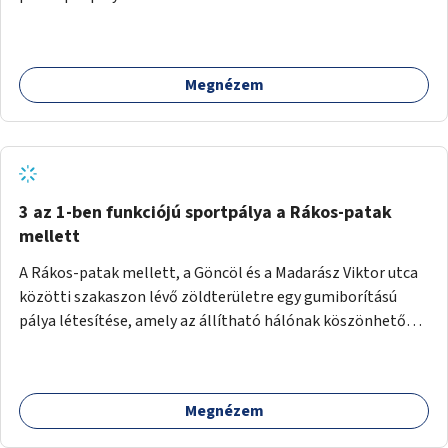
Megnézem
3 az 1-ben funkciójú sportpálya a Rákos-patak
mellett
A Rákos-patak mellett, a Göncöl és a Madarász Viktor utca
közötti szakaszon lévő zöldterületre egy gumiborítású
pálya létesítése, amely az állítható hálónak köszönhetően
alkalmas röplabdára, tollaslabdára, illetve lábteniszre is.
Megnézem