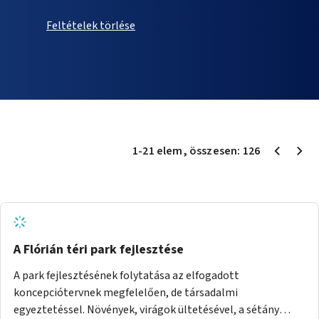
Feltételek törlése
1
-
21
elem
, összesen:
126
A Flórián téri park fejlesztése
A park fejlesztésének folytatása az elfogadott
koncepciótervnek megfelelően, de társadalmi
egyeztetéssel. Növények, virágok ültetésével, a sétány