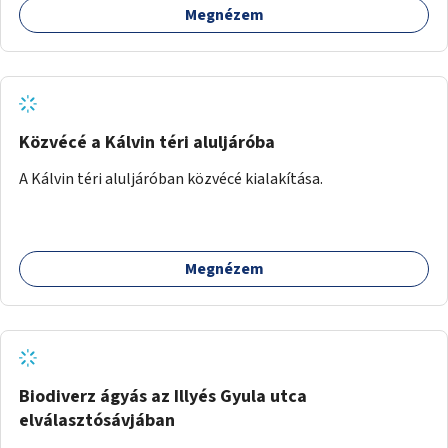
Megnézem
biztosítana elérést.
Közvécé a Kálvin téri aluljáróba
A Kálvin téri aluljáróban közvécé kialakítása.
Megnézem
Biodiverz ágyás az Illyés Gyula utca
elválasztósávjában