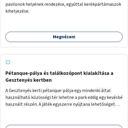
pavilonok helyének rendezése, egyúttal kerékpártámaszok
kihelyezése.
Megnézem
Pétanque-pálya és találkozópont kialakítása a
Gesztenyés kertben
A Gesztenyés kerti pétanque-pálya egy mindenki által
használható közösségi tér lehetne a park eddig egy kevésbé
használt részén. A játék egyszerre nyújtana lehetőséget
kikapcsolódásra, társasági élményre és sportolásra –
generációkon átívelően, akár mozgásukban korlátozott,
autizmussal vagy demenciával élő emberek számára is.