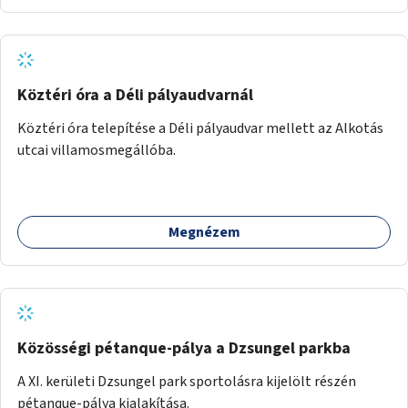
Köztéri óra a Déli pályaudvarnál
Köztéri óra telepítése a Déli pályaudvar mellett az Alkotás
utcai villamosmegállóba.
Megnézem
Közösségi pétanque-pálya a Dzsungel parkba
A XI. kerületi Dzsungel park sportolásra kijelölt részén
pétanque-pálya kialakítása.