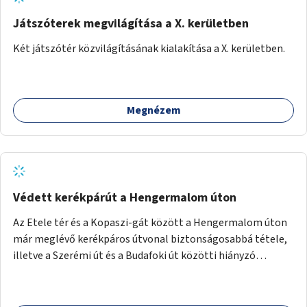
Játszóterek megvilágítása a X. kerületben
Két játszótér közvilágításának kialakítása a X. kerületben.
Megnézem
Védett kerékpárút a Hengermalom úton
Az Etele tér és a Kopaszi-gát között a Hengermalom úton
már meglévő kerékpáros útvonal biztonságosabbá tétele,
illetve a Szerémi út és a Budafoki út közötti hiányzó
szakasz kiépítése. Ezáltal gyerek- és családbarát
kerékpáros útvonal alakítható ki, amely többek között
iskolákhoz, kulturális intézményekhez és a Kopaszi-gáthoz