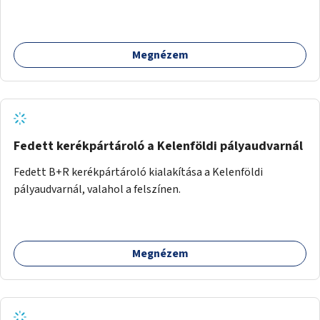
felújításával, természetes burkolatú futókör
létrehozásával sokat javulhatna a park minősége.
Megnézem
Fedett kerékpártároló a Kelenföldi pályaudvarnál
Fedett B+R kerékpártároló kialakítása a Kelenföldi
pályaudvarnál, valahol a felszínen.
Megnézem