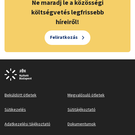
Ne maradj le a közösségi
költségvetés legfrissebb
híreiről!
Feliratkozás
Beküldött ötletek
Megvalósuló ötletek
Sütikezelés
Sütitájékoztató
Adatkezelési tájékoztató
Dokumentumok