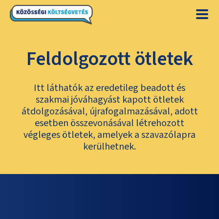
Feldolgozott ötletek
Itt láthatók az eredetileg beadott és
szakmai jóváhagyást kapott ötletek
átdolgozásával, újrafogalmazásával, adott
esetben összevonásával létrehozott
végleges ötletek, amelyek a szavazólapra
kerülhetnek.