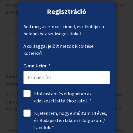
mozgáskorlátozott gyerekek is tudnak használni. Emellett
Regisztráció
a megközelítés is legyen akadálymentes.
Add meg az e-mail-címed, és elküldjük a
belépéshez szükséges linket.
Megnézem
A csillaggal jelölt mezők kitöltése
kötelező
E-mail-cím: *
Elektromos járművek nehezen mozgó
látogatóknak az Új köztemetőben
Elolvastam és elfogadom az
Az Új köztemető területén elektromos járművek (pl. riksa
adatkezelési tájékoztatót
. *
vagy golfkocsi) biztosítása nehezen mozgó vagy
mozgásukban korlátozott látogatók számára. A járművek
Kijelentem, hogy elmúltam 14 éves,
a temetőkapu és a megadott sírhely között közlekednének.
és Budapesten lakom / dolgozom /
tanulok. *