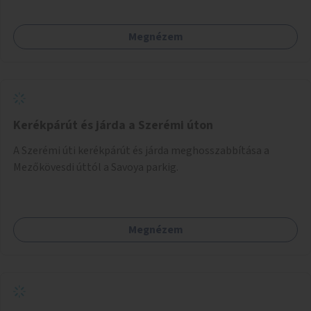
Megnézem
Kerékpárút és járda a Szerémi úton
A Szerémi úti kerékpárút és járda meghosszabbítása a
Mezőkövesdi úttól a Savoya parkig.
Megnézem