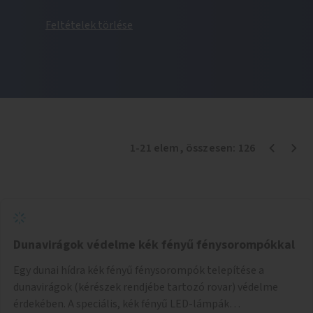
Feltételek törlése
1
-
21
elem
, összesen:
126
Dunavirágok védelme kék fényű fénysorompókkal
Egy dunai hídra kék fényű fénysorompók telepítése a
dunavirágok (kérészek rendjébe tartozó rovar) védelme
érdekében. A speciális, kék fényű LED-lámpák