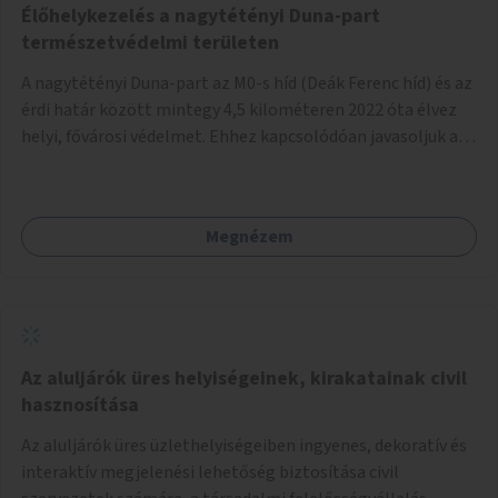
Élőhelykezelés a nagytétényi Duna-part
természetvédelmi területen
A nagytétényi Duna-part az M0-s híd (Deák Ferenc híd) és az
érdi határ között mintegy 4,5 kilométeren 2022 óta élvez
helyi, fővárosi védelmet. Ehhez kapcsolódóan javasoljuk a
terület élőhelykezelését, a tájidegen, invazív fajok
ritkítását, visszaszorítását.
Megnézem
Az aluljárók üres helyiségeinek, kirakatainak civil
hasznosítása
Az aluljárók üres üzlethelyiségeiben ingyenes, dekoratív és
interaktív megjelenési lehetőség biztosítása civil