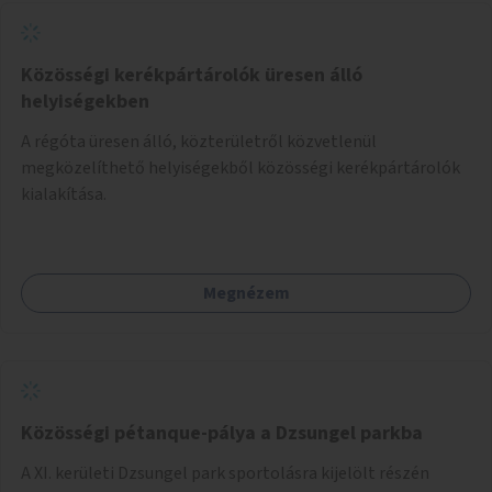
Közösségi kerékpártárolók üresen álló
helyiségekben
A régóta üresen álló, közterületről közvetlenül
megközelíthető helyiségekből közösségi kerékpártárolók
kialakítása.
Megnézem
Közösségi pétanque-pálya a Dzsungel parkba
A XI. kerületi Dzsungel park sportolásra kijelölt részén