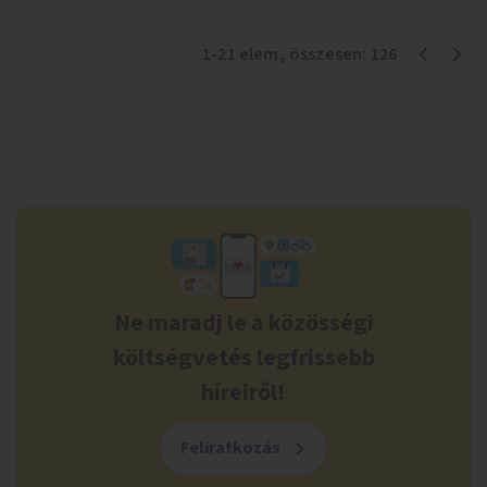
fejlesztett megoldás fenntartásán keresztül.
1
-
21
elem
, összesen:
126
Ne maradj le a közösségi
költségvetés legfrissebb
híreiről!
Feliratkozás