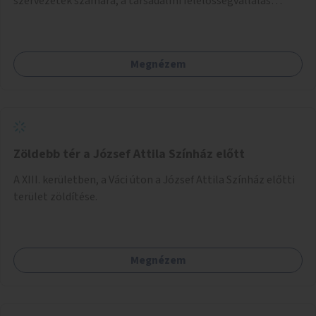
szervezetek számára, a társadalmi felelősségvállalás
jegyében. A cél, hogy közérdekű, segítő tevékenységeket
mutassanak be látványos, gondolatébresztő formában,
például rajzokkal, kérdésekkel, üzenetküldési lehetőséggel
Megnézem
vagy akciónapokkal – bérleti és közüzemi díjak nélkül, a
jelenlegi elhanyagolt állapot helyett.
Zöldebb tér a József Attila Színház előtt
A XIII. kerületben, a Váci úton a József Attila Színház előtti
terület zöldítése.
Megnézem