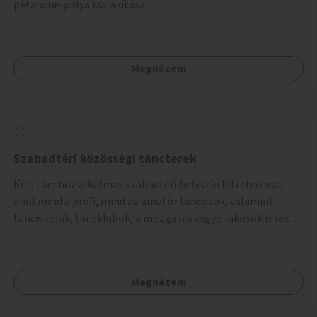
pétanque-pálya kialakítása.
Megnézem
Szabadtéri közösségi táncterek
Két, tánchoz alkalmas szabadtéri helyszín létrehozása,
ahol mind a profi, mind az amatőr táncosok, valamint
tánciskolák, táncklubok, a mozgásra vágyó lakosok is részt
vehetnek közösségi eseményeken.
Megnézem