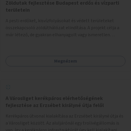
Zöldutak fejlesztése Budapest erdős és vízparti
területein
A pesti erdőket, kisvízfolyásokat és védett területeket
összekapcsoló zöldúthálózat elindítása. A projekt célja a
már létező, de gyakran elhanyagolt vagy ismeretlen
ösvények biztonságosabbá és használhatóbbá tétele,
különösen a közúti átvezetések, csúszós szakaszok és
szűkületek javításával, néhány ponton pedig helyszíni
Megnézem
beavatkozással (pl. táblák kihelyezése, hulladékgyűjtők,
akadálymentesítés). Az útvonalak kijelölése és
koncepcióterv-szintű összekötése támogatná a
zöldutakon való közlekedést.
A Városliget kerékpáros elérhetőségének
fejlesztése az Erzsébet királyné útja felől
Kerékpáros útvonal kialakítása az Erzsébet királyné útja és
a Városliget között. Az aluljárónál egy trolivégállomás is
van, így a kerékpáros infrastruktúrát úgy kell kialakítani,