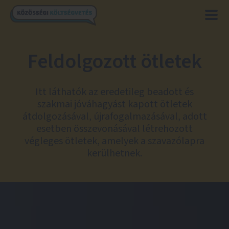
Feldolgozott ötletek
Itt láthatók az eredetileg beadott és
szakmai jóváhagyást kapott ötletek
átdolgozásával, újrafogalmazásával, adott
esetben összevonásával létrehozott
végleges ötletek, amelyek a szavazólapra
kerülhetnek.