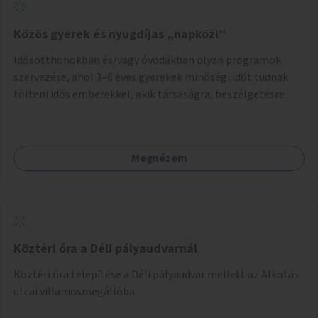
Közös gyerek és nyugdíjas „napközi”
Idősotthonokban és/vagy óvodákban olyan programok
szervezése, ahol 3–6 éves gyerekek minőségi időt tudnak
tölteni idős emberekkel, akik társaságra, beszélgetésre
vágynak.
Megnézem
Köztéri óra a Déli pályaudvarnál
Köztéri óra telepítése a Déli pályaudvar mellett az Alkotás
utcai villamosmegállóba.