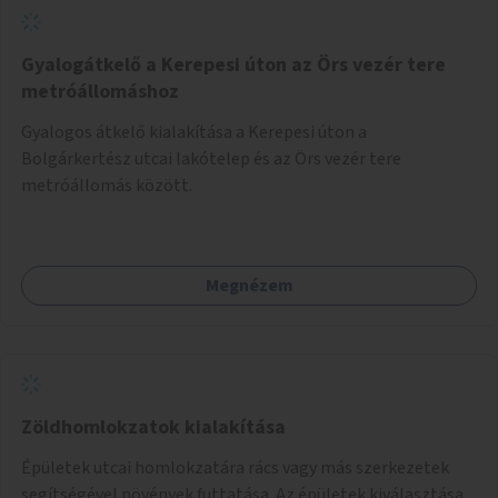
gyerekek bevonására is. A program pilot jelleggel indulna,
több korosztály számára.
Gyalogátkelő a Kerepesi úton az Örs vezér tere
metróállomáshoz
Gyalogos átkelő kialakítása a Kerepesi úton a
Bolgárkertész utcai lakótelep és az Örs vezér tere
metróállomás között.
Megnézem
Zöldhomlokzatok kialakítása
Épületek utcai homlokzatára rács vagy más szerkezetek
segítségével növények futtatása. Az épületek kiválasztása