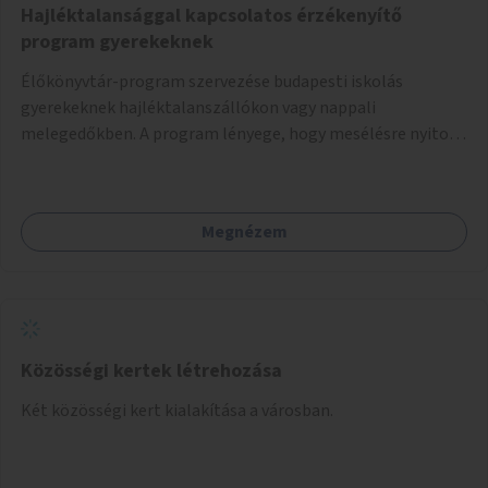
Hajléktalansággal kapcsolatos érzékenyítő
program gyerekeknek
Élőkönyvtár-program szervezése budapesti iskolás
gyerekeknek hajléktalanszállókon vagy nappali
melegedőkben. A program lényege, hogy mesélésre nyitott
hajléktalan emberek a személyes történeteiket osztják
meg egy biztonságos, nyugodt környezetben. A diákok
szabadon választhatnak, hogy kihez szeretnének odamenni
Megnézem
beszélgetni, kérdéseket feltenni – ezáltal közvetlen
kapcsolat alakulhat ki.
Közösségi kertek létrehozása
Két közösségi kert kialakítása a városban.