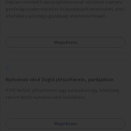
Induljon interaktív beszélgetéssorozat iskolások számára
gazdasági szakemberek és közgazdászok vezetésével, ahol
a fiatalok a pénzügyi-gazdasági alapismeretekkel
kapcsolatban tájékozódhatnak. A program többalkalmas
lenne, heti rendszerességgel tartanák iskolai csoportok
számára, önkormányzati intézményben vagy külső
Megnézem
helyszínen iskolai együttműködéssel. A szervezést az
Önkormányzat koordinálná, a tematikát a szakemberek
alakítanák ki, külön figyelmet fordítva a hátrányos helyzetű
gyerekek bevonására is. A program pilot jelleggel indulna,
több korosztály számára.
Nyilvános vécé Zugló játszóterein, parkjaiban
A XIV. kerület játszóterein vagy parkjaiban egy, lehetőség
szerint kettő nyilvános vécé kialakítása.
Megnézem