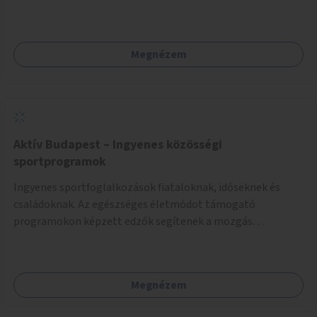
terjedő betegségek szűrése és a szenvedélybetegek
támogatása.
Megnézem
Aktív Budapest – Ingyenes közösségi
sportprogramok
Ingyenes sportfoglalkozások fiataloknak, időseknek és
családoknak. Az egészséges életmódot támogató
programokon képzett edzők segítenek a mozgás
örömének megtalálásában különféle mozgásformákon
keresztül (pl. jóga, vízi torna, aerobik, csikung).
Megnézem