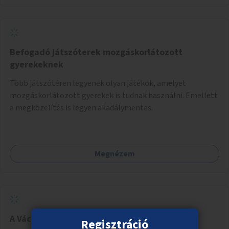
Befogadó játszóterek mozgáskorlátozott
gyerekeknek
Több játszótéren legyenek olyan játékok, amelyet
mozgáskorlátozott gyerekek is tudnak használni. Emellett
a megközelítés is legyen akadálymentes.
Megnézem
A Váci út 50. előtti terület zöldítése
Regisztráció