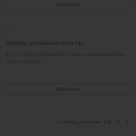
Megnézem
Zöldebb, árnyékosabb Etele tér
Az Etele téren fák telepítése, árnyékos helyek kialakítása,
ivókút telepítése.
Megnézem
1
-
21
elem
, összesen:
126