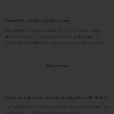
Szabadtéri közösségi táncterek
Két, tánchoz alkalmas szabadtéri helyszín létrehozása,
ahol mind a profi, mind az amatőr táncosok, valamint
tánciskolák, táncklubok, a mozgásra vágyó lakosok is részt
vehetnek közösségi eseményeken.
Megnézem
Zebra az Üllői útra a Mednyánszky utca közelében
Gyalogosátkelő létesítése az Üllői út és a Mednyánszky utca
sarkához, a 236-os buszmegálló közelében.