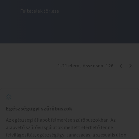
Feltételek törlése
1
-
21
elem
, összesen:
126
Egészségügyi szűrőbuszok
Az egészségi állapot felmérése szűrőbuszokban. Az
alapvető szűrővizsgálatok mellett elérhető lenne
felvilágosítás, egészségügyi tanácsadás, a szexuális úton