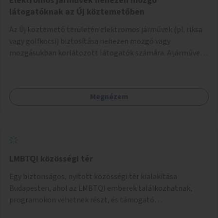
Elektromos járművek nehezen mozgó
látogatóknak az Új köztemetőben
Az Új köztemető területén elektromos járművek (pl. riksa
vagy golfkocsi) biztosítása nehezen mozgó vagy
mozgásukban korlátozott látogatók számára. A járművek
a temetőkapu és a megadott sírhely között közlekednének.
Megnézem
LMBTQI közösségi tér
Egy biztonságos, nyitott közösségi tér kialakítása
Budapesten, ahol az LMBTQI emberek találkozhatnak,
programokon vehetnek részt, és támogató
szolgáltatásokat érhetnek el. A központ helyet adhatna