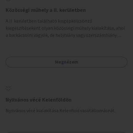
Közösségi műhely a II. kerületben
A II. kerületben található kisgépkölcsönző
kiegészítéseként olyan közösségi műhely kialakítása, ahol
a barkácsolni vágyók, de helyhiány vagy szerszámhiány
miatt hátrányból indulók megtalálhatják a számukra
megfelelő helyet.
Megnézem
Nyilvános vécé Kelenföldön
Nyilvános vécé kialakítása Kelenföld vasútállomásnál.