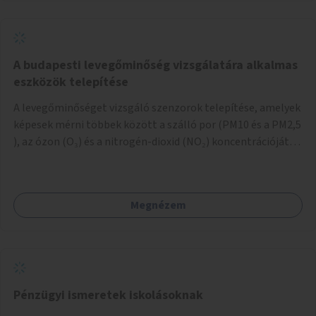
A budapesti levegőminőség vizsgálatára alkalmas
eszközök telepítése
A levegőminőséget vizsgáló szenzorok telepítése, amelyek
képesek mérni többek között a szálló por (PM10 és a PM2,5
), az ózon (O₃) és a nitrogén-dioxid (NO₂) koncentrációját,
valamint meteorológiai paramétereket, például a
szélsebességet, a szélirányt, a hőmérsékletet vagy a relatív
páratartalmat. A gyűjtött adatok egy online platformon
Megnézem
(webes felület és mobilalkalmazás) lennének elérhetők,
térképes megjelenítéssel és időbeli bontásban.
Pénzügyi ismeretek iskolásoknak