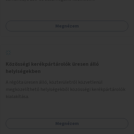
Megnézem
Közösségi kerékpártárolók üresen álló
helyiségekben
A régóta üresen álló, közterületről közvetlenül
megközelíthető helyiségekből közösségi kerékpártárolók
kialakítása.
Megnézem