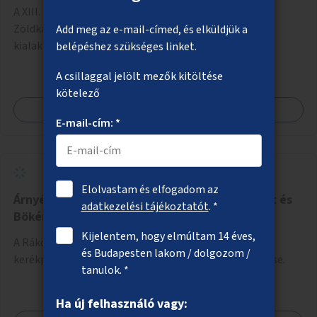
A XIII. kerület, Váci út 50. előtti terület zöldítése.
Zöldkazetta és hozzá tartozó öntözési rendszer
Add meg az e-mail-címed, és elküldjük a
kialakítása.
belépéshez szükséges linket.
A csillaggal jelölt mezők kitöltése
kötelező
Megnézem
E-mail-cím: *
Elolvastam és elfogadom az
Árnyékot adó növényzet a Rákosligeti határút és
adatkezelési tájékoztatót
. *
Bökényföldi út melletti kerékpárút mentén
Kijelentem, hogy elmúltam 14 éves,
A Rákosligeti határút és Bökényföldi út mellett futó
és Budapesten lakom / dolgozom /
kerékpárút mentén árnyékot adó fák és cserjék ültetése.
tanulok. *
Ha új felhasználó vagy: