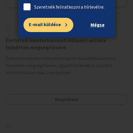
Megnézem
Szeretnék feliratkozni a hírlevélre.
E-mail küldése
Mégse
Életviteli mentorhálózati központ autista
felnőttek megsegítésére
Életviteli mentorhálózati központ kialakítása autista
felnőttek megsegítésére, együttműködve a szociális
ellátórendszer más szereplőivel.
Megnézem