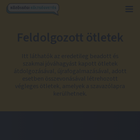
Feldolgozott ötletek
Itt láthatók az eredetileg beadott és
szakmai jóváhagyást kapott ötletek
átdolgozásával, újrafogalmazásával, adott
esetben összevonásával létrehozott
végleges ötletek, amelyek a szavazólapra
kerülhetnek.