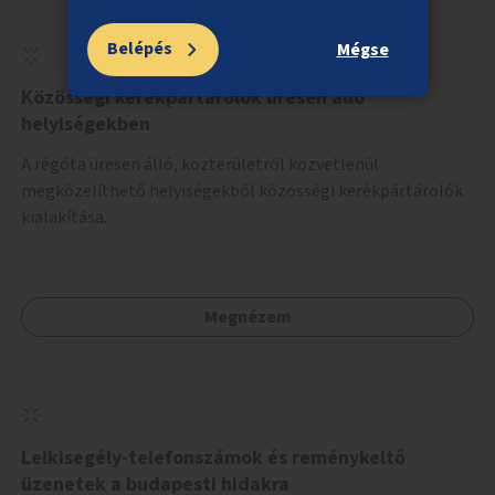
Belépés
Mégse
Közösségi kerékpártárolók üresen álló
helyiségekben
A régóta üresen álló, közterületről közvetlenül
megközelíthető helyiségekből közösségi kerékpártárolók
kialakítása.
Megnézem
Lelkisegély-telefonszámok és reménykeltő
üzenetek a budapesti hidakra