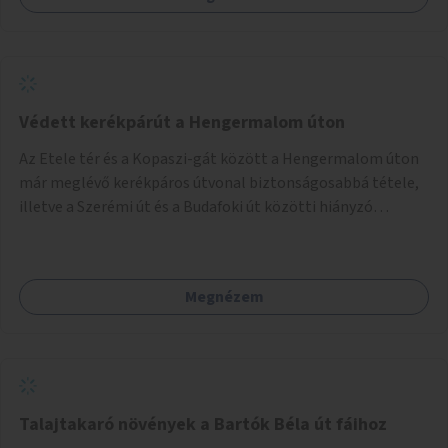
Védett kerékpárút a Hengermalom úton
Az Etele tér és a Kopaszi-gát között a Hengermalom úton
már meglévő kerékpáros útvonal biztonságosabbá tétele,
illetve a Szerémi út és a Budafoki út közötti hiányzó
szakasz kiépítése. Ezáltal gyerek- és családbarát
kerékpáros útvonal alakítható ki, amely többek között
iskolákhoz, kulturális intézményekhez és a Kopaszi-gáthoz
Megnézem
biztosítana elérést.
Talajtakaró növények a Bartók Béla út fáihoz