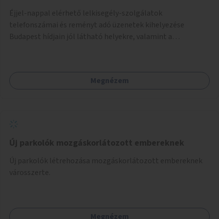
Éjjel-nappal elérhető lelkisegély-szolgálatok
telefonszámai és reményt adó üzenetek kihelyezése
Budapest hídjain jól látható helyekre, valamint a
lelkisegély-vonalakat fenntartó szervezetek támogatása,
hogy legyen kapacitásuk a növekvő számú hívások
fogadására.
Megnézem
Új parkolók mozgáskorlátozott embereknek
Új parkolók létrehozása mozgáskorlátozott embereknek
városszerte.
Megnézem