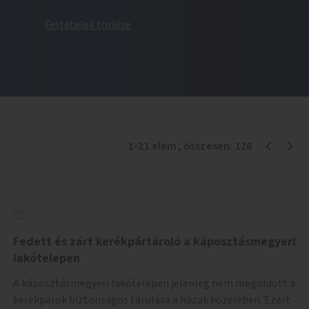
Feltételek törlése
1
-
21
elem
, összesen:
126
Fedett és zárt kerékpártároló a káposztásmegyeri
lakótelepen
A káposztásmegyeri lakótelepen jelenleg nem megoldott a
kerékpárok biztonságos tárolása a házak közelében. Ezért