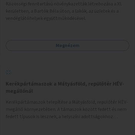
Közösségi fenntartású növénykazetták létrehozása a XI.
kerületben, a Bartók Béla úton, a lakók, az üzletek és a
vendéglátóhelyek együttműködésével.
Megnézem
Kerékpártámaszok a Mátyásföld, repülőtér HÉV-
megállónál
Kerékpártámaszok telepítése a Mátyásföld, repülőtér HÉV-
megálló környezetében. A támaszok között fedett és nem
fedett típusok is lesznek, a helyszíni adottságokhoz
igazodva.