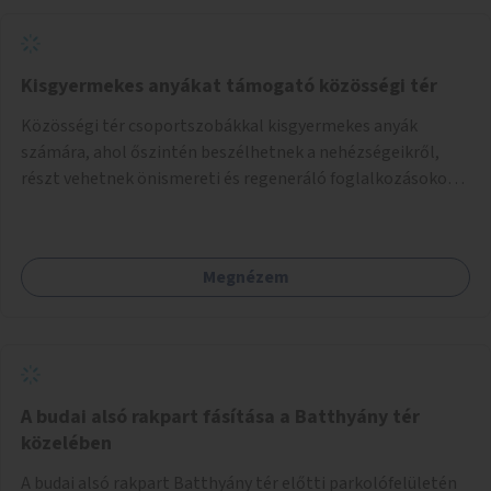
Kisgyermekes anyákat támogató közösségi tér
Közösségi tér csoportszobákkal kisgyermekes anyák
számára, ahol őszintén beszélhetnek a nehézségeikről,
részt vehetnek önismereti és regeneráló foglalkozásokon
(pl. gyógytorna, jóga, terápia), miközben a gyerekek
biztonságban játszhatnak.
Megnézem
A budai alsó rakpart fásítása a Batthyány tér
közelében
A budai alsó rakpart Batthyány tér előtti parkolófelületén