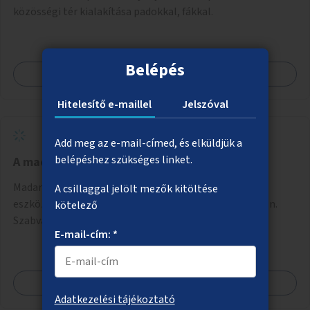
közösségi tér kialakítása padokkal, fákkal.
Belépés
Megnézem
Hitelesítő e-maillel
Jelszóval
Add meg az e-mail-címed, és elküldjük a
belépéshez szükséges linket.
A madárdalos Budapestért
Madarak megtelepedését, fennmaradását szolgáló
A csillaggal jelölt mezők kitöltése
eszközök elhelyezése és karbantartása közterületeken.
kötelező
Szabványos odúk mellett ez jelenthet itatókat, téli
E-mail-cím: *
madáretetőket is.
Megnézem
Adatkezelési tájékoztató