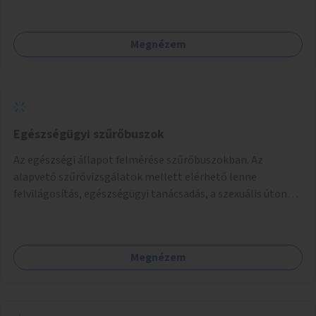
Megnézem
Egészségügyi szűrőbuszok
Az egészségi állapot felmérése szűrőbuszokban. Az
alapvető szűrővizsgálatok mellett elérhető lenne
felvilágosítás, egészségügyi tanácsadás, a szexuális úton
terjedő betegségek szűrése és a szenvedélybetegek
támogatása.
Megnézem