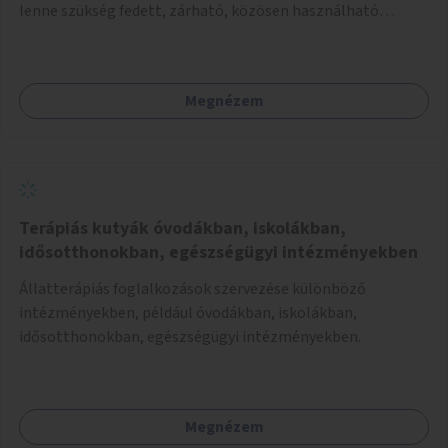
lenne szükség fedett, zárható, közösen használható
kerékpártárolók kialakítására, amelyek védelmet nyújtanak
az időjárás viszontagságaival szemben.
Megnézem
Terápiás kutyák óvodákban, iskolákban,
idősotthonokban, egészségügyi intézményekben
Állatterápiás foglalkozások szervezése különböző
intézményekben, például óvodákban, iskolákban,
idősotthonokban, egészségügyi intézményekben.
Megnézem