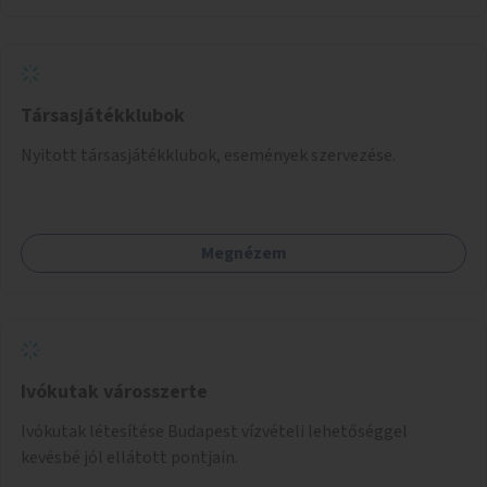
Társasjátékklubok
Nyitott társasjátékklubok, események szervezése.
Megnézem
Ivókutak városszerte
Ivókutak létesítése Budapest vízvételi lehetőséggel
kevésbé jól ellátott pontjain.