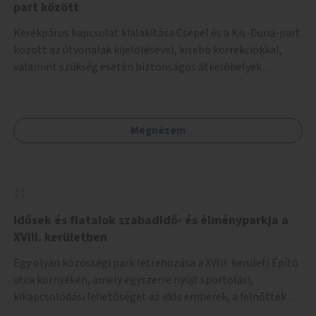
part között
Kerékpáros kapcsolat kialakítása Csepel és a Kis-Duna-part
között az útvonalak kijelölésével, kisebb korrekciókkal,
valamint szükség esetén biztonságos átkelőhelyek
létesítésével.
Megnézem
Idősek és fiatalok szabadidő- és élményparkja a
XVIII. kerületben
Egy olyan közösségi park létrehozása a XVIII. kerületi Építő
utca környékén, amely egyszerre nyújt sportolási,
kikapcsolódási lehetőséget az idős emberek, a felnőttek és
a gyerekek számára is.