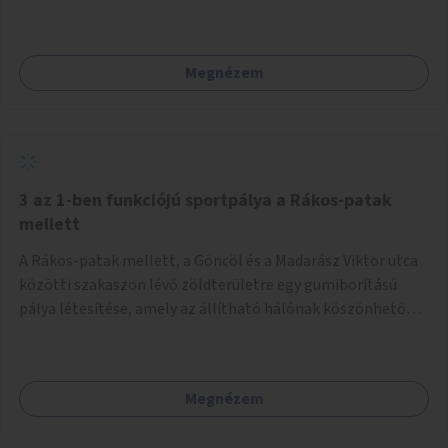
Az órák a peronokon várakozók tájékozódását segítenék,
ahogyan az más közösségi tereken is bevett gyakorlat.
Megnézem
3 az 1-ben funkciójú sportpálya a Rákos-patak
mellett
A Rákos-patak mellett, a Göncöl és a Madarász Viktor utca
közötti szakaszon lévő zöldterületre egy gumiborítású
pálya létesítése, amely az állítható hálónak köszönhetően
alkalmas röplabdára, tollaslabdára, illetve lábteniszre is.
Megnézem