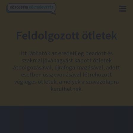
Feldolgozott ötletek
Itt láthatók az eredetileg beadott és
szakmai jóváhagyást kapott ötletek
átdolgozásával, újrafogalmazásával, adott
esetben összevonásával létrehozott
végleges ötletek, amelyek a szavazólapra
kerülhetnek.