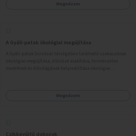
Megnézem
A Gyáli-patak ökológiai megújítása
A Gyáli-patak Soroksár térségében található szakaszának
ökológiai megújítása, élővízzé alakítása, természetes
medrének és élővilágának helyreállítása ökológiai
szakértők bevonásával.
Megnézem
Csikkgyűjtő dobozok