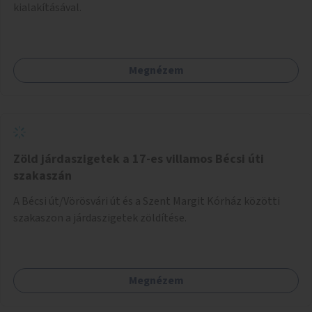
kialakításával.
Megnézem
Zöld járdaszigetek a 17-es villamos Bécsi úti
szakaszán
A Bécsi út/Vörösvári út és a Szent Margit Kórház közötti
szakaszon a járdaszigetek zöldítése.
Megnézem