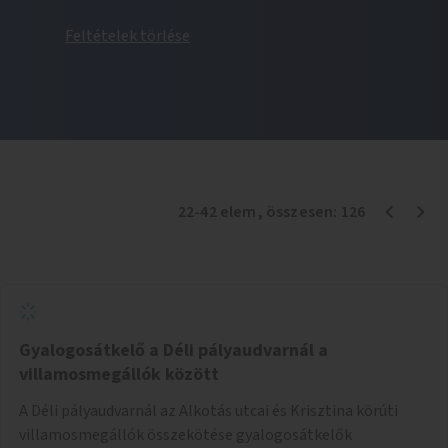
Feltételek törlése
22
-
42
elem
, összesen:
126
Gyalogosátkelő a Déli pályaudvarnál a
villamosmegállók között
A Déli pályaudvarnál az Alkotás utcai és Krisztina körúti
villamosmegállók összekötése gyalogosátkelők