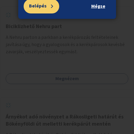
Belépés
Mégse
Biciklizhető Nehru part
A Nehru parton a parkban a kerékpározás feltételeinek
javítása úgy, hogy a gyalogosok és a kerékpárosok kevésbé
zavarják, veszélyeztessék egymást.
Megnézem
Árnyékot adó növényzet a Rákosligeti határút és
Bökényföldi út melletti kerékpárút mentén