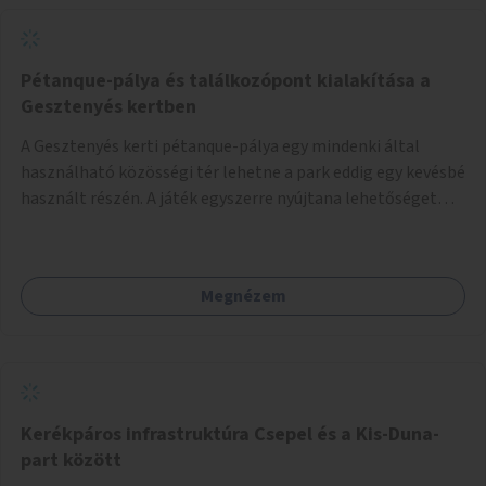
Pétanque-pálya és találkozópont kialakítása a
Gesztenyés kertben
A Gesztenyés kerti pétanque-pálya egy mindenki által
használható közösségi tér lehetne a park eddig egy kevésbé
használt részén. A játék egyszerre nyújtana lehetőséget
kikapcsolódásra, társasági élményre és sportolásra –
generációkon átívelően, akár mozgásukban korlátozott,
autizmussal vagy demenciával élő emberek számára is.
Megnézem
Kerékpáros infrastruktúra Csepel és a Kis-Duna-
part között