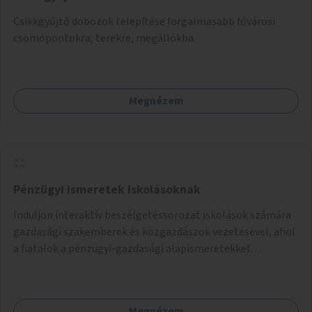
Csikkgyűjtő dobozok telepítése forgalmasabb fővárosi
csomópontokra, terekre, megállókba.
Megnézem
Pénzügyi ismeretek iskolásoknak
Induljon interaktív beszélgetéssorozat iskolások számára
gazdasági szakemberek és közgazdászok vezetésével, ahol
a fiatalok a pénzügyi-gazdasági alapismeretekkel
kapcsolatban tájékozódhatnak. A program többalkalmas
lenne, heti rendszerességgel tartanák iskolai csoportok
számára, önkormányzati intézményben vagy külső
Megnézem