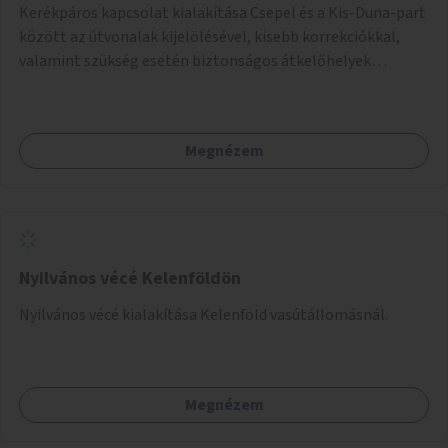
Kerékpáros kapcsolat kialakítása Csepel és a Kis-Duna-part
között az útvonalak kijelölésével, kisebb korrekciókkal,
valamint szükség esetén biztonságos átkelőhelyek
létesítésével.
Megnézem
Nyilvános vécé Kelenföldön
Nyilvános vécé kialakítása Kelenföld vasútállomásnál.
Megnézem