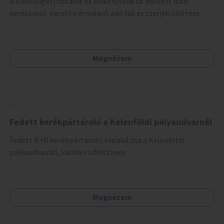
A Rákosligeti határút és Bökényföldi út mellett futó
kerékpárút mentén árnyékot adó fák és cserjék ültetése.
Megnézem
Fedett kerékpártároló a Kelenföldi pályaudvarnál
Fedett B+R kerékpártároló kialakítása a Kelenföldi
pályaudvarnál, valahol a felszínen.
Megnézem