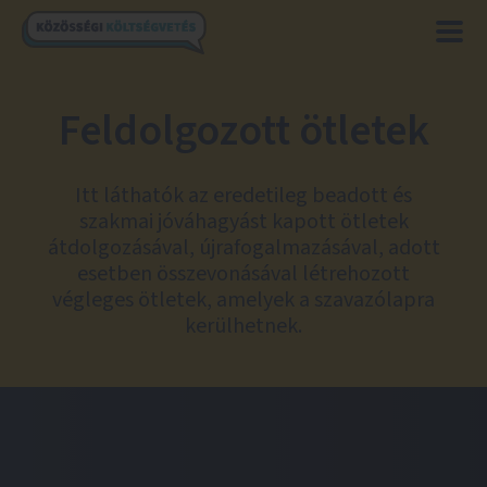
Feldolgozott ötletek
Itt láthatók az eredetileg beadott és
szakmai jóváhagyást kapott ötletek
átdolgozásával, újrafogalmazásával, adott
esetben összevonásával létrehozott
végleges ötletek, amelyek a szavazólapra
kerülhetnek.