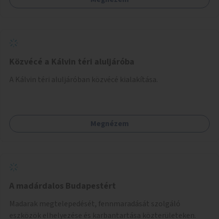
helyszínen iskolai együttműködéssel. A szervezést az
Önkormányzat koordinálná, a tematikát a szakemberek
alakítanák ki, külön figyelmet fordítva a hátrányos helyzetű
gyerekek bevonására is. A program pilot jelleggel indulna,
több korosztály számára.
Közvécé a Kálvin téri aluljáróba
A Kálvin téri aluljáróban közvécé kialakítása.
Megnézem
A madárdalos Budapestért
Madarak megtelepedését, fennmaradását szolgáló
eszközök elhelyezése és karbantartása közterületeken.