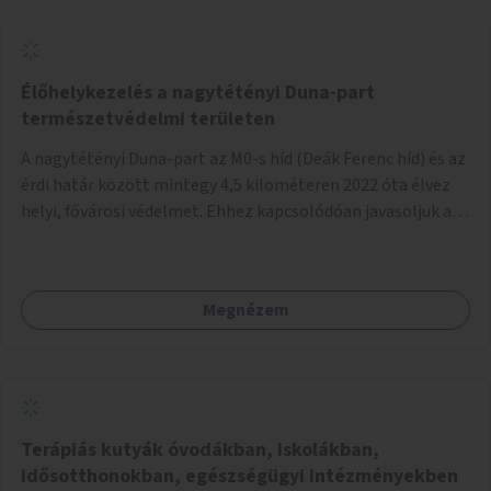
Élőhelykezelés a nagytétényi Duna-part
természetvédelmi területen
A nagytétényi Duna-part az M0-s híd (Deák Ferenc híd) és az
érdi határ között mintegy 4,5 kilométeren 2022 óta élvez
helyi, fővárosi védelmet. Ehhez kapcsolódóan javasoljuk a
terület élőhelykezelését, a tájidegen, invazív fajok
ritkítását, visszaszorítását.
Megnézem
Terápiás kutyák óvodákban, iskolákban,
idősotthonokban, egészségügyi intézményekben