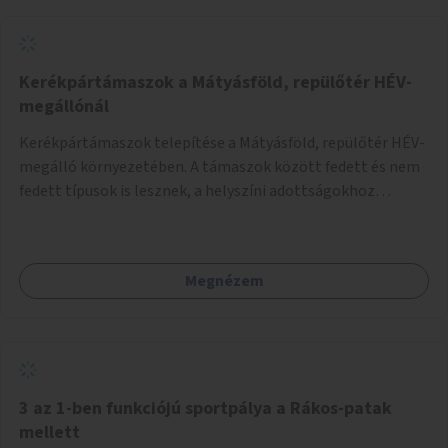
Kerékpártámaszok a Mátyásföld, repülőtér HÉV-
megállónál
Kerékpártámaszok telepítése a Mátyásföld, repülőtér HÉV-
megálló környezetében. A támaszok között fedett és nem
fedett típusok is lesznek, a helyszíni adottságokhoz
igazodva.
Megnézem
3 az 1-ben funkciójú sportpálya a Rákos-patak
mellett