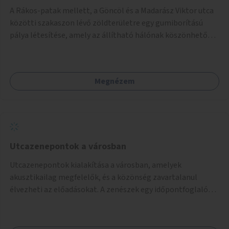
A Rákos-patak mellett, a Göncöl és a Madarász Viktor utca
közötti szakaszon lévő zöldterületre egy gumiborítású
pálya létesítése, amely az állítható hálónak köszönhetően
alkalmas röplabdára, tollaslabdára, illetve lábteniszre is.
Megnézem
Utcazenepontok a városban
Utcazenepontok kialakítása a városban, amelyek
akusztikailag megfelelők, és a közönség zavartalanul
élvezheti az előadásokat. A zenészek egy időpontfoglalón
jelentkezhetnek be fellépni.