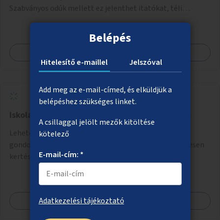
Szabványos odúk mellett ez jelenthet itatókat, téli
madáretetőket is.
Belépés
Megnézem
Hitelesítő e-maillel
Jelszóval
Add meg az e-mail-címed, és elküldjük a
belépéshez szükséges linket.
Iskolások által örökbe fogadott zöldfelületek
A csillaggal jelölt mezők kitöltése
Lehetővé tenni, hogy iskolák fogadjanak örökbe és
kötelező
gondozzanak fővárosi zöldterületeket, ahol rendszeresen
E-mail-cím: *
kertészkedhetnek a gyerekek.
Megnézem
Adatkezelési tájékoztató