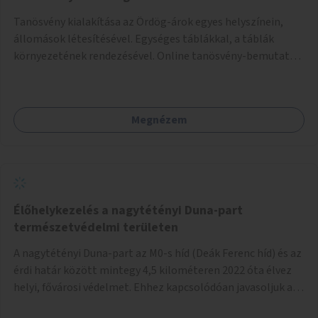
Tanösvény kialakítása az Ördög-árok egyes helyszínein,
állomások létesítésével. Egységes táblákkal, a táblák
környezetének rendezésével. Online tanösvény-bemutató
felület kialakítása.
Megnézem
Élőhelykezelés a nagytétényi Duna-part
természetvédelmi területen
A nagytétényi Duna-part az M0-s híd (Deák Ferenc híd) és az
érdi határ között mintegy 4,5 kilométeren 2022 óta élvez
helyi, fővárosi védelmet. Ehhez kapcsolódóan javasoljuk a
terület élőhelykezelését, a tájidegen, invazív fajok