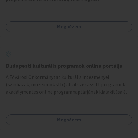
szolgáltatásokat érhetnek el. A központ helyet adhatna
csoportfoglalkozásoknak, kulturális eseményeknek és civil
szervezetek programjainak is. Az üzemeltető pályázat
Megnézem
útján lesz kiválasztva.
Budapesti kulturális programok online portálja
A Fővárosi Önkormányzat kulturális intézményei
(színházak, múzeumok stb.) által szervezett programok
akadálymentes online programnaptárjának kialakítása és
működtetése. Átfogó és naprakész tartalommal.
Megnézem