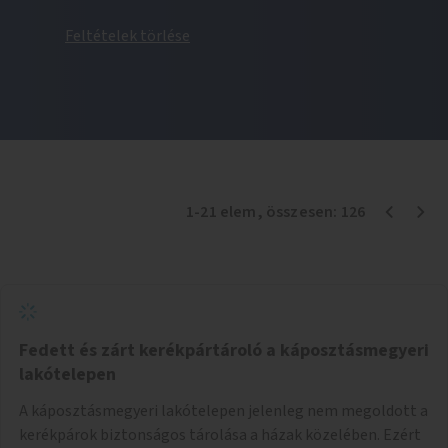
Feltételek törlése
1
-
21
elem
, összesen:
126
Fedett és zárt kerékpártároló a káposztásmegyeri
lakótelepen
A káposztásmegyeri lakótelepen jelenleg nem megoldott a
kerékpárok biztonságos tárolása a házak közelében. Ezért