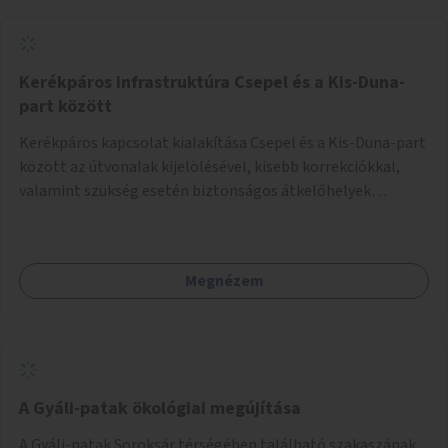
népszerűsítését végezné, amelynek kiemelt része lenne az
adatok naprakészen tartása.
Kerékpáros infrastruktúra Csepel és a Kis-Duna-
part között
Kerékpáros kapcsolat kialakítása Csepel és a Kis-Duna-part
között az útvonalak kijelölésével, kisebb korrekciókkal,
valamint szükség esetén biztonságos átkelőhelyek
létesítésével.
Megnézem
A Gyáli-patak ökológiai megújítása
A Gyáli-patak Soroksár térségében található szakaszának