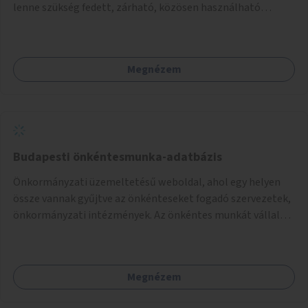
lenne szükség fedett, zárható, közösen használható
kerékpártárolók kialakítására, amelyek védelmet nyújtanak
az időjárás viszontagságaival szemben.
Megnézem
Budapesti önkéntesmunka-adatbázis
Önkormányzati üzemeltetésű weboldal, ahol egy helyen
össze vannak gyűjtve az önkénteseket fogadó szervezetek,
önkormányzati intézmények. Az önkéntes munkát vállalók
így könnyen kereshetnek helyszín és/vagy intézmény,
illetve a munka jellege alapján, és kapcsolatba tudnak lépni
az önkénteseket fogadó szervezetekkel. Maga az önkéntes
Megnézem
munka már az önkormányzattól függetlenül folyna, az
önkormányzat a weboldal üzemeltetését és