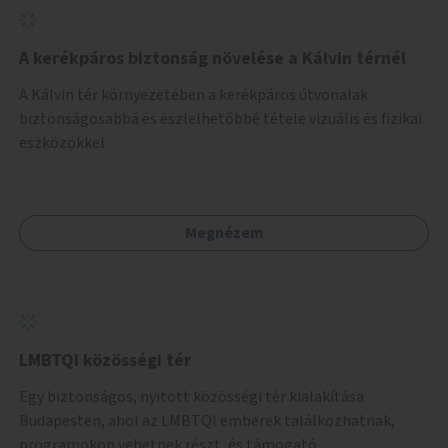
A kerékpáros biztonság növelése a Kálvin térnél
A Kálvin tér környezetében a kerékpáros útvonalak
biztonságosabbá és észlelhetőbbé tétele vizuális és fizikai
eszközökkel.
Megnézem
LMBTQI közösségi tér
Egy biztonságos, nyitott közösségi tér kialakítása
Budapesten, ahol az LMBTQI emberek találkozhatnak,
programokon vehetnek részt, és támogató