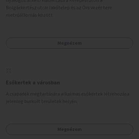
Gyalogos átkelő kialakítása a Kerepesi úton a
Bolgárkertész utcai lakótelep és az Örs vezér tere
metróállomás között.
Megnézem
Esőkertek a városban
A csapadék megtartására alkalmas esőkertek létrehozása
jelenleg burkolt területek helyén.
Megnézem