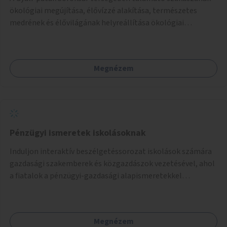
ökológiai megújítása, élővízzé alakítása, természetes
medrének és élővilágának helyreállítása ökológiai
szakértők bevonásával.
Megnézem
Pénzügyi ismeretek iskolásoknak
Induljon interaktív beszélgetéssorozat iskolások számára
gazdasági szakemberek és közgazdászok vezetésével, ahol
a fiatalok a pénzügyi-gazdasági alapismeretekkel
kapcsolatban tájékozódhatnak. A program többalkalmas
lenne, heti rendszerességgel tartanák iskolai csoportok
számára, önkormányzati intézményben vagy külső
Megnézem
helyszínen iskolai együttműködéssel. A szervezést az