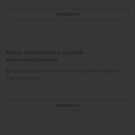
ritkítását, visszaszorítását.
Megnézem
Pontos idő mutatása a nagyobb
villamosmegállókban
A nagyobb, forgalmasabb villamosmegállókba digitális
órák kihelyezése.
Megnézem