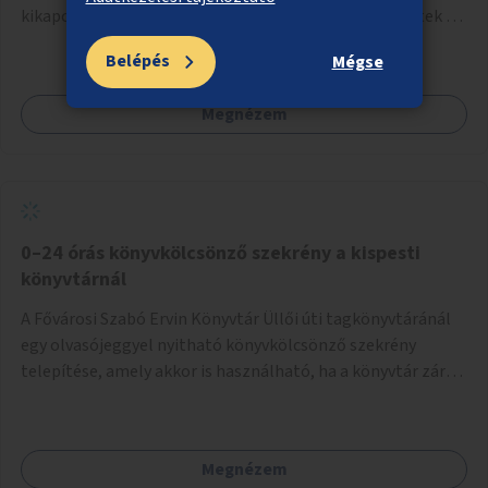
kikapcsolódási lehetőséget az idős emberek, a felnőttek és
a gyerekek számára is.
Belépés
Mégse
Megnézem
0–24 órás könyvkölcsönző szekrény a kispesti
könyvtárnál
A Fővárosi Szabó Ervin Könyvtár Üllői úti tagkönyvtáránál
egy olvasójeggyel nyitható könyvkölcsönző szekrény
telepítése, amely akkor is használható, ha a könyvtár zárva
van.
Megnézem