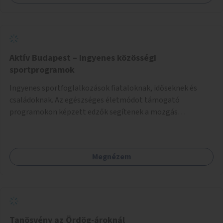
Önkormányzat koordinálná, a tematikát a szakemberek
alakítanák ki, külön figyelmet fordítva a hátrányos helyzetű
gyerekek bevonására is. A program pilot jelleggel indulna,
több korosztály számára.
Aktív Budapest – Ingyenes közösségi
sportprogramok
Ingyenes sportfoglalkozások fiataloknak, időseknek és
családoknak. Az egészséges életmódot támogató
programokon képzett edzők segítenek a mozgás
örömének megtalálásában különféle mozgásformákon
keresztül (pl. jóga, vízi torna, aerobik, csikung).
Megnézem
Tanösvény az Ördög-ároknál