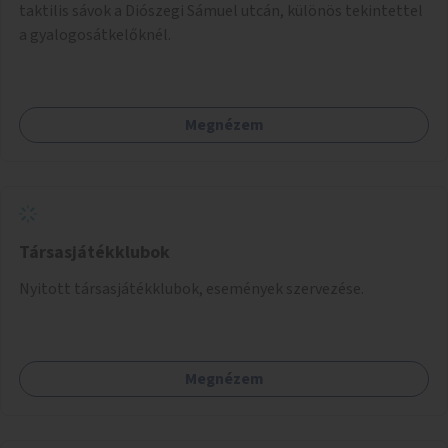
taktilis sávok a Diószegi Sámuel utcán, különös tekintettel
a gyalogosátkelőknél.
Megnézem
Társasjátékklubok
Nyitott társasjátékklubok, események szervezése.
Megnézem