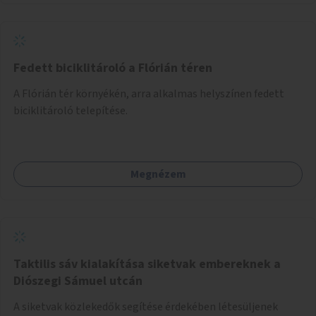
Fedett biciklitároló a Flórián téren
A Flórián tér környékén, arra alkalmas helyszínen fedett
biciklitároló telepítése.
Megnézem
Taktilis sáv kialakítása siketvak embereknek a
Diószegi Sámuel utcán
A siketvak közlekedők segítése érdekében létesüljenek