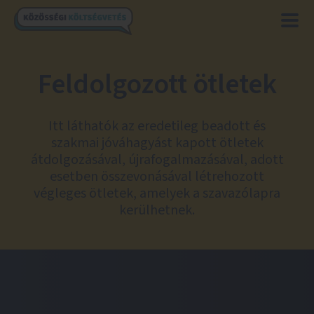
Feldolgozott ötletek
Itt láthatók az eredetileg beadott és
szakmai jóváhagyást kapott ötletek
átdolgozásával, újrafogalmazásával, adott
esetben összevonásával létrehozott
végleges ötletek, amelyek a szavazólapra
kerülhetnek.