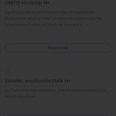
LMBTQI közösségi tér
Egy biztonságos, nyitott közösségi tér kialakítása
Budapesten, ahol az LMBTQI emberek találkozhatnak,
programokon vehetnek részt, és támogató
szolgáltatásokat érhetnek el. A központ helyet adhatna
csoportfoglalkozásoknak, kulturális eseményeknek és civil
szervezetek programjainak is. Az üzemeltető pályázat
Megnézem
útján lesz kiválasztva.
Zöldebb, árnyékosabb Etele tér
Az Etele téren fák telepítése, árnyékos helyek kialakítása,
ivókút telepítése.