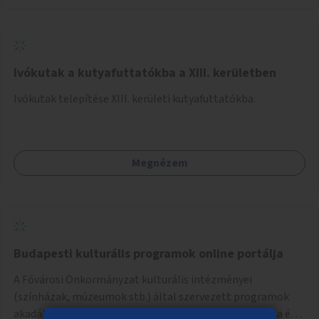
Ivókutak a kutyafuttatókba a XIII. kerületben
Ivókutak telepítése XIII. kerületi kutyafuttatókba.
Megnézem
Budapesti kulturális programok online portálja
A Fővárosi Önkormányzat kulturális intézményei
(színházak, múzeumok stb.) által szervezett programok
akadálymentes online programnaptárjának kialakítása és