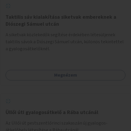
Taktilis sáv kialakítása siketvak embereknek a
Diószegi Sámuel utcán
A siketvak közlekedők segítése érdekében létesüljenek
taktilis sávok a Diószegi Sámuel utcán, különös tekintettel
a gyalogosátkelőknél.
Megnézem
Üllői úti gyalogosátkelő a Rába utcánál
Az Üllői út pestszentlőrinci szakaszán új gyalogos-
átkelőhely létesítése a Rába utcánál.