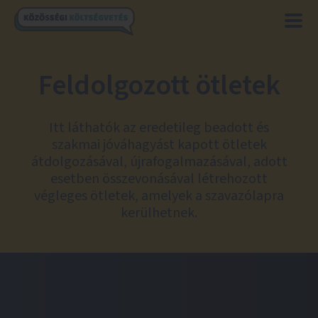
Feldolgozott ötletek
Itt láthatók az eredetileg beadott és
szakmai jóváhagyást kapott ötletek
átdolgozásával, újrafogalmazásával, adott
esetben összevonásával létrehozott
végleges ötletek, amelyek a szavazólapra
kerülhetnek.