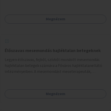
Megnézem
Élőszavas mesemondás hajléktalan betegeknek
Legyen élőszavas, fejből, szívből mondott mesemondás
hajléktalan betegek számára a Főváros hajléktalanellátó
intézményeiben. A mesemondást meseterapeuták,
művészetterapeuták, mesemondó végzettségű emberek
végeznék.
Megnézem