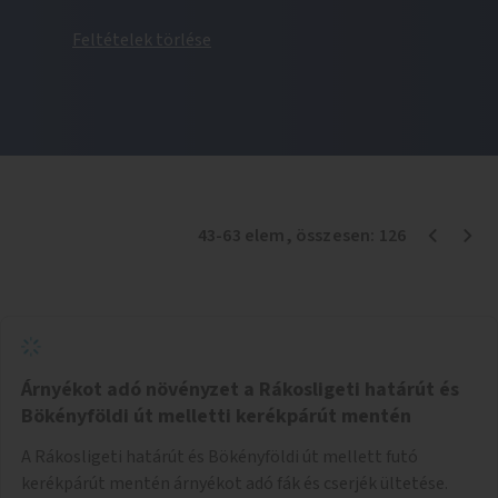
Feltételek törlése
43
-
63
elem
, összesen:
126
Árnyékot adó növényzet a Rákosligeti határút és
Bökényföldi út melletti kerékpárút mentén
A Rákosligeti határút és Bökényföldi út mellett futó
kerékpárút mentén árnyékot adó fák és cserjék ültetése.