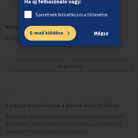
Ha új felhasználó vagy:
Szeretnék feliratkozni a hírlevélre.
Közvécé a Kálvin téri aluljáróba
E-mail küldése
Mégse
A Kálvin téri aluljáróban közvécé kialakítása.
Megnézem
Talajtakaró növények a Bartók Béla út fáihoz
Közösségi fenntartású növénykazetták létrehozása a XI.
kerületben, a Bartók Béla úton, a lakók, az üzletek és a
vendéglátóhelyek együttműködésével.