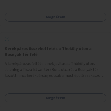
Megnézem
Kerékpáros összeköttetés a Thököly úton a
Bosnyák tér felé
A kerékpározás feltételeinek javítása a Thököly úton.
Jelenleg a Tisza István tér (Róna utca) és a Bosnyák tér
között nincs kerékpársáv, és csak a most épülő szakaszon
folytatódik a Bosnyák tér után.
Megnézem