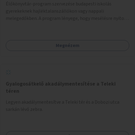
Élőkönyvtár-program szervezése budapesti iskolás
gyerekeknek hajléktalanszállókon vagy nappali
melegedőkben. A program lényege, hogy mesélésre nyitott
hajléktalan emberek a személyes történeteiket osztják
meg egy biztonságos, nyugodt környezetben. A diákok
szabadon választhatnak, hogy kihez szeretnének odamenni
Megnézem
beszélgetni, kérdéseket feltenni – ezáltal közvetlen
kapcsolat alakulhat ki.
Gyalogosátkelő akadálymentesítése a Teleki
téren
Legyen akadálymentesítve a Teleki tér és a Dobozi utca
sarkán lévő zebra.