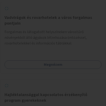
Vadvirágok és rovarhotelek a város forgalmas
pontjain
Forgalmas és látogatott helyszíneken várostűrő
növényekből álló ágyások létrehozása öntözéssel,
rovarhotelekkel és információs táblákkal.
Megnézem
Hajléktalansággal kapcsolatos érzékenyítő
program gyerekeknek