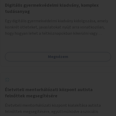
Digitális gyermekvédelmi kiadvány, komplex
tudásanyag
Egy digitális gyermekvédelmi kiadvány kidolgozása, amely
konkrét ötleteket, javaslatokat nyújt arra vonatkozóan,
hogy hogyan lehet a hétköznapokban kikerülni vagy
helyettesíteni a kisgyerekek okoseszköz-használatát.
Megnézem
Életviteli mentorhálózati központ autista
felnőttek megsegítésére
Életviteli mentorhálózati központ kialakítása autista
felnőttek megsegítésére, együttműködve a szociális