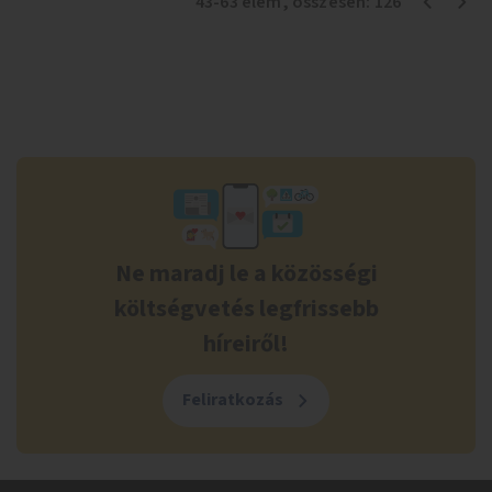
43
-
63
elem
, összesen:
126
Ne maradj le a közösségi
költségvetés legfrissebb
híreiről!
Feliratkozás