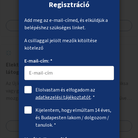
Regisztráció
működtetése. Átfogó és naprakész tartalommal.
Add meg az e-mail-címed, és elküldjük a
Megnézem
belépéshez szükséges linket.
A csillaggal jelölt mezők kitöltése
kötelező
E-mail-cím: *
Elektromos járművek nehezen mozgó
látogatóknak az Új köztemetőben
Az Új köztemető területén elektromos járművek (pl. riksa
Elolvastam és elfogadom az
vagy golfkocsi) biztosítása nehezen mozgó vagy
adatkezelési tájékoztatót
. *
mozgásukban korlátozott látogatók számára. A járművek
a temetőkapu és a megadott sírhely között közlekednének.
Kijelentem, hogy elmúltam 14 éves,
és Budapesten lakom / dolgozom /
tanulok. *
Megnézem