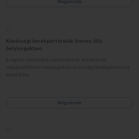
Megnézem
Közösségi kerékpártárolók üresen álló
helyiségekben
A régóta üresen álló, közterületről közvetlenül
megközelíthető helyiségekből közösségi kerékpártárolók
kialakítása.
Megnézem