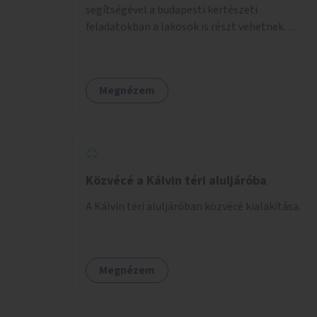
segítségével a budapesti kertészeti
feladatokban a lakosok is részt vehetnek
kertészeti szakemberek irányításával.
Megnézem
Közvécé a Kálvin téri aluljáróba
A Kálvin téri aluljáróban közvécé kialakítása.
Megnézem