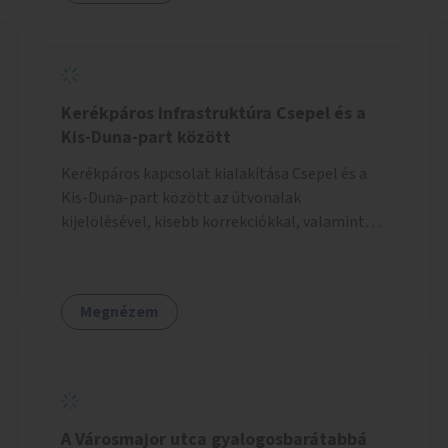
Kerékpáros infrastruktúra Csepel és a
Kis-Duna-part között
Kerékpáros kapcsolat kialakítása Csepel és a
Kis-Duna-part között az útvonalak
kijelölésével, kisebb korrekciókkal, valamint
szükség esetén biztonságos átkelőhelyek
létesítésével.
Megnézem
A Városmajor utca gyalogosbarátabbá