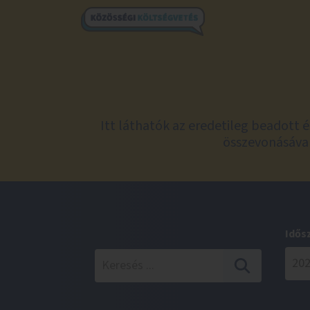
Itt láthatók az eredetileg beadott 
összevonásával
Idős