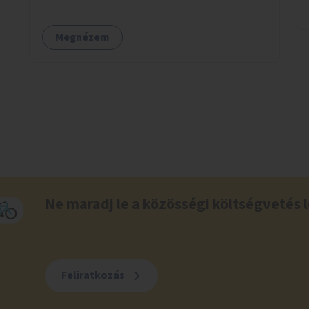
órák a peronokon várakozók tájékozódását
segítenék, ahogyan az más közösségi tereken
Megnézem
is bevett gyakorlat.
Ne maradj le a közösségi költségvetés l
Feliratkozás