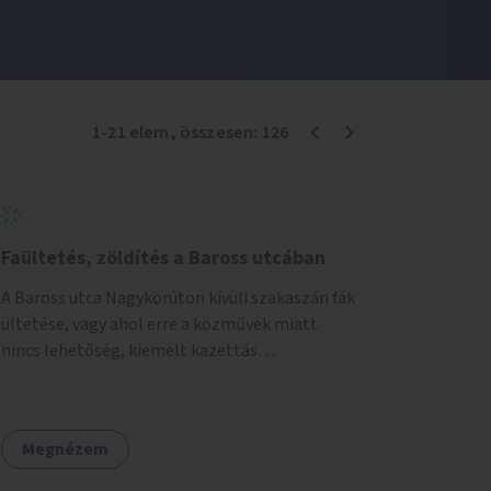
1
-
21
elem
, összesen:
126
Faültetés, zöldítés a Baross utcában
A Baross utca Nagykörúton kívüli szakaszán fák
ültetése, vagy ahol erre a közművek miatt
nincs lehetőség, kiemelt kazettás
évelőágyások létrehozása.
Megnézem