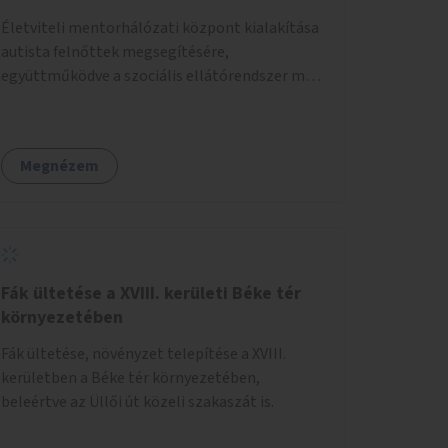
Életviteli mentorhálózati központ kialakítása
autista felnőttek megsegítésére,
együttműködve a szociális ellátórendszer más
szereplőivel.
Megnézem
Fák ültetése a XVIII. kerületi Béke tér
környezetében
Fák ültetése, növényzet telepítése a XVIII.
kerületben a Béke tér környezetében,
beleértve az Üllői út közeli szakaszát is.