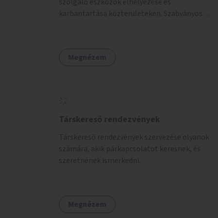
szolgáló eszközök elhelyezése és
karbantartása közterületeken. Szabványos
odúk mellett ez jelenthet itatókat, téli
madáretetőket is.
Megnézem
Társkereső rendezvények
Társkereső rendezvények szervezése olyanok
számára, akik párkapcsolatot keresnek, és
szeretnének ismerkedni.
Megnézem