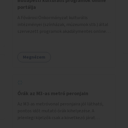
Budapesti kulturális programok online
portálja
A Fővárosi Önkormányzat kulturális
intézményei (színházak, múzeumok stb.) által
szervezett programok akadálymentes online
programnaptárjának kialakítása és
működtetése. Átfogó és naprakész
tartalommal.
Megnézem
Órák az M3-as metró peronjain
Az M3-as metróvonal peronjaira jól látható,
pontos időt mutató órák kihelyezése. A
jelenlegi kijelzők csak a következő járat
érkezését mutatják, az aktuális időt nem. Az