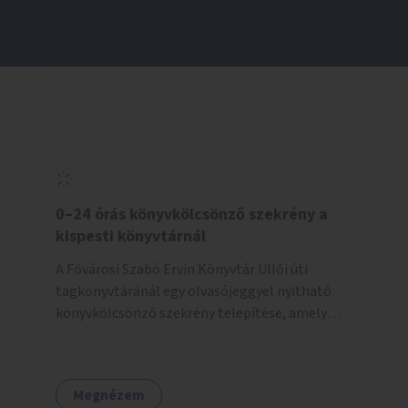
0–24 órás könyvkölcsönző szekrény a
kispesti könyvtárnál
A Fővárosi Szabó Ervin Könyvtár Üllői úti
tagkönyvtáránál egy olvasójeggyel nyitható
könyvkölcsönző szekrény telepítése, amely
akkor is használható, ha a könyvtár zárva van.
Megnézem