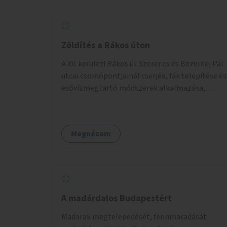
önkéntes munka már az önkormányzattól
függetlenül folyna, az önkormányzat a
weboldal üzemeltetését és népszerűsítését
végezné, amelynek kiemelt része lenne az
Zöldítés a Rákos úton
adatok naprakészen tartása.
A XV. kerületi Rákos út Szerencs és Bezerédj Pál
utcai csomópontjainál cserjék, fák telepítése és
esővízmegtartó módszerek alkalmazása,
figyelembe véve a terület hosszú távú
átalakítási terveit.
Megnézem
A madárdalos Budapestért
Madarak megtelepedését, fennmaradását