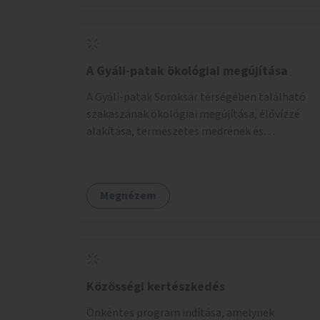
A Gyáli-patak ökológiai megújítása
A Gyáli-patak Soroksár térségében található
szakaszának ökológiai megújítása, élővízzé
alakítása, természetes medrének és
élővilágának helyreállítása ökológiai szakértők
bevonásával.
Megnézem
Közösségi kertészkedés
Önkéntes program indítása, amelynek