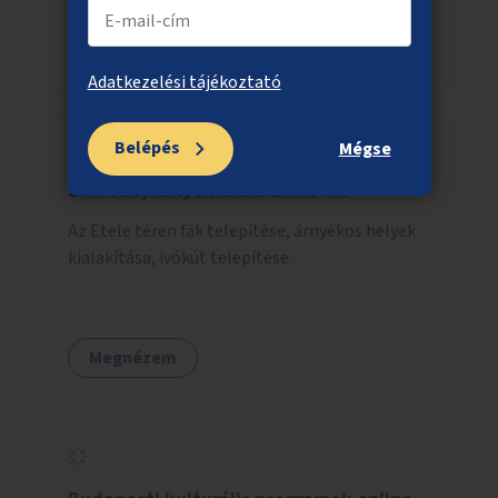
felület kialakítása.
Megnézem
Adatkezelési tájékoztató
Belépés
Mégse
Zöldebb, árnyékosabb Etele tér
Az Etele téren fák telepítése, árnyékos helyek
kialakítása, ivókút telepítése.
Megnézem