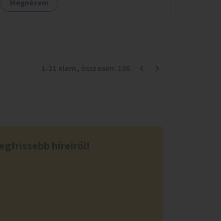
Megnézem
1
-
21
elem
, összesen:
126
egfrissebb híreiről!