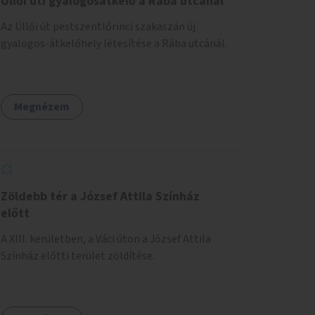
Üllői úti gyalogosátkelő a Rába utcánál
Az Üllői út pestszentlőrinci szakaszán új
gyalogos-átkelőhely létesítése a Rába utcánál.
Megnézem
Zöldebb tér a József Attila Színház
előtt
A XIII. kerületben, a Váci úton a József Attila
Színház előtti terület zöldítése.