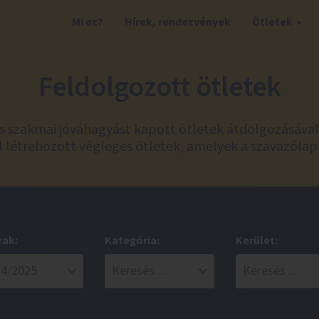
Mi ez?
Hírek, rendezvények
Ötletek
Feldolgozott ötletek
és szakmai jóváhagyást kapott ötletek átdolgozásáva
 létrehozott végleges ötletek, amelyek a szavazólap
zak:
Kategória:
Kerület: