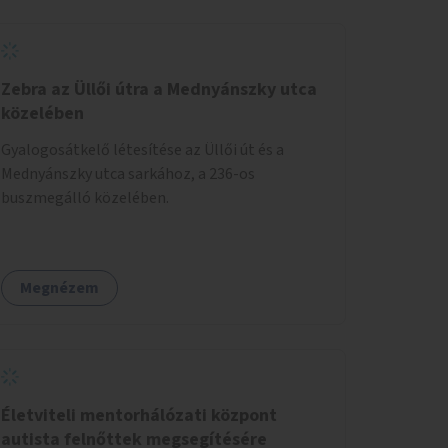
Zebra az Üllői útra a Mednyánszky utca
közelében
Gyalogosátkelő létesítése az Üllői út és a
Mednyánszky utca sarkához, a 236-os
buszmegálló közelében.
Megnézem
Életviteli mentorhálózati központ
autista felnőttek megsegítésére