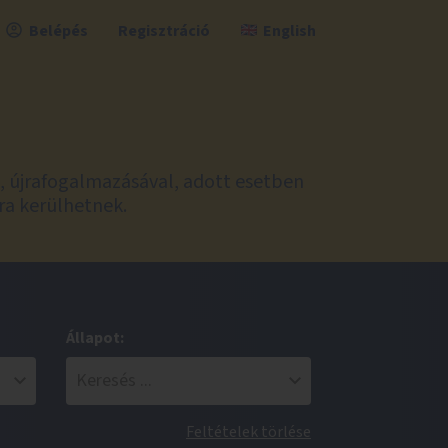
Belépés
Regisztráció
English
l, újrafogalmazásával, adott esetben
ra kerülhetnek.
Állapot:
Feltételek törlése