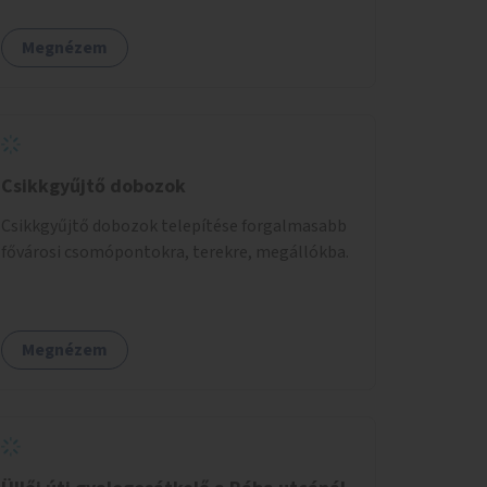
Megnézem
Csikkgyűjtő dobozok
Csikkgyűjtő dobozok telepítése forgalmasabb
fővárosi csomópontokra, terekre, megállókba.
Megnézem