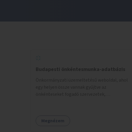
Budapesti önkéntesmunka-adatbázis
Önkormányzati üzemeltetésű weboldal, ahol
egy helyen össze vannak gyűjtve az
önkénteseket fogadó szervezetek,
önkormányzati intézmények. Az önkéntes
munkát vállalók így könnyen kereshetnek
helyszín és/vagy intézmény, illetve a munka
Megnézem
jellege alapján, és kapcsolatba tudnak lépni az
önkénteseket fogadó szervezetekkel. Maga az