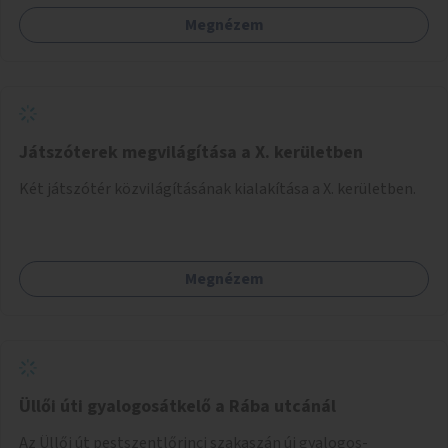
Megnézem
Játszóterek megvilágítása a X. kerületben
Két játszótér közvilágításának kialakítása a X. kerületben.
Megnézem
Üllői úti gyalogosátkelő a Rába utcánál
Az Üllői út pestszentlőrinci szakaszán új gyalogos-