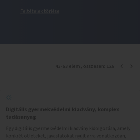
Feltételek törlése
43
-
63
elem
, összesen:
126
Digitális gyermekvédelmi kiadvány, komplex
tudásanyag
Egy digitális gyermekvédelmi kiadvány kidolgozása, amely
konkrét ötleteket, javaslatokat nyújt arra vonatkozóan,