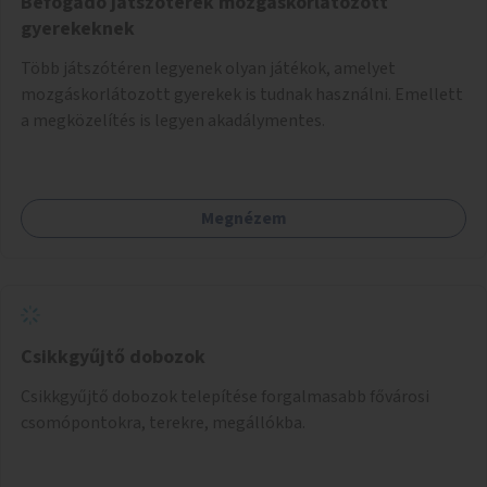
Befogadó játszóterek mozgáskorlátozott
gyerekeknek
Több játszótéren legyenek olyan játékok, amelyet
mozgáskorlátozott gyerekek is tudnak használni. Emellett
a megközelítés is legyen akadálymentes.
Megnézem
Csikkgyűjtő dobozok
Csikkgyűjtő dobozok telepítése forgalmasabb fővárosi
csomópontokra, terekre, megállókba.