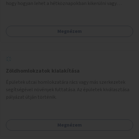
hogy hogyan lehet a hétköznapokban kikerülni vagy
helyettesíteni a kisgyerekek okoseszköz-használatát.
Megnézem
Zöldhomlokzatok kialakítása
Épületek utcai homlokzatára rács vagy más szerkezetek
segítségével növények futtatása. Az épületek kiválasztása
pályázat útján történik.
Megnézem