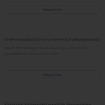
Megnézem
Fedett kerékpártároló a Kelenföldi pályaudvarnál
Fedett B+R kerékpártároló kialakítása a Kelenföldi
pályaudvarnál, valahol a felszínen.
Megnézem
Közösségi közlekedési megállók fényvédelme