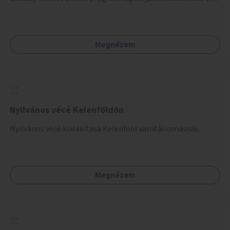
működtetése. Átfogó és naprakész tartalommal.
Megnézem
Nyilvános vécé Kelenföldön
Nyilvános vécé kialakítása Kelenföld vasútállomásnál.
Megnézem