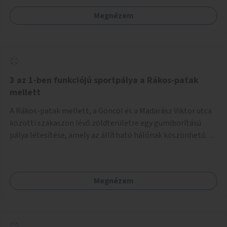
Megnézem
3 az 1-ben funkciójú sportpálya a Rákos-patak
mellett
A Rákos-patak mellett, a Göncöl és a Madarász Viktor utca
közötti szakaszon lévő zöldterületre egy gumiborítású
pálya létesítése, amely az állítható hálónak köszönhetően
alkalmas röplabdára, tollaslabdára, illetve lábteniszre is.
Megnézem