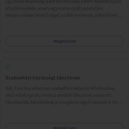
Egy olyan közösségi park létrehozása a XVIII. kerületi Építő
utca környékén, amely egyszerre nyújt sportolási,
kikapcsolódási lehetőséget az idős emberek, a felnőttek és
a gyerekek számára is.
Megnézem
Szabadtéri közösségi táncterek
Két, tánchoz alkalmas szabadtéri helyszín létrehozása,
ahol mind a profi, mind az amatőr táncosok, valamint
tánciskolák, táncklubok, a mozgásra vágyó lakosok is részt
vehetnek közösségi eseményeken.
Megnézem