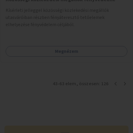
Kísérleti jelleggel közösségi közlekedési megállók
utasváróiban részben fényáteresztő tetőelemek
elhelyezése fényvédelem céljából.
Megnézem
43
-
63
elem
, összesen:
126