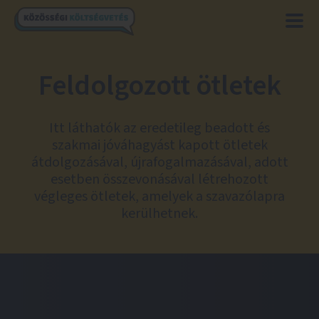
Feldolgozott ötletek
Itt láthatók az eredetileg beadott és
szakmai jóváhagyást kapott ötletek
átdolgozásával, újrafogalmazásával, adott
esetben összevonásával létrehozott
végleges ötletek, amelyek a szavazólapra
kerülhetnek.