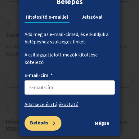
Belépés
Hitelesítő e-maillel
Jelszóval
Add meg az e-mail-címed, és elküldjük a
Zöldebb, árnyékosabb Etele tér
belépéshez szükséges linket.
Az Etele téren fák telepítése, árnyékos helyek kialakítása,
ivókút telepítése.
A csillaggal jelölt mezők kitöltése
kötelező
E-mail-cím: *
Megnézem
Adatkezelési tájékoztató
Idősek és fiatalok szabadidő- és élményparkja a
Belépés
Mégse
XVIII. kerületben