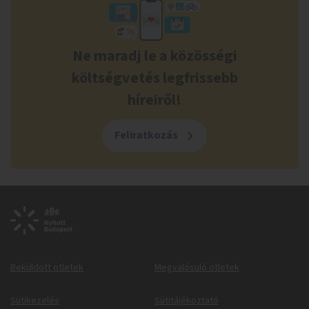
Ne maradj le a közösségi
költségvetés legfrissebb
híreiről!
Feliratkozás
Beküldött ötletek
Megvalósuló ötletek
Sütikezelés
Sütitájékoztató