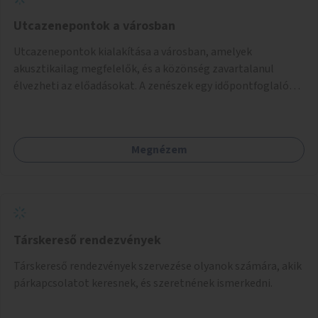
Utcazenepontok a városban
Utcazenepontok kialakítása a városban, amelyek
akusztikailag megfelelők, és a közönség zavartalanul
élvezheti az előadásokat. A zenészek egy időpontfoglalón
jelentkezhetnek be fellépni.
Megnézem
Társkereső rendezvények
Társkereső rendezvények szervezése olyanok számára, akik
párkapcsolatot keresnek, és szeretnének ismerkedni.