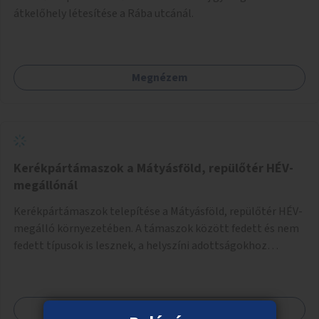
átkelőhely létesítése a Rába utcánál.
Megnézem
Kerékpártámaszok a Mátyásföld, repülőtér HÉV-
megállónál
Kerékpártámaszok telepítése a Mátyásföld, repülőtér HÉV-
megálló környezetében. A támaszok között fedett és nem
fedett típusok is lesznek, a helyszíni adottságokhoz
igazodva.
Megnézem