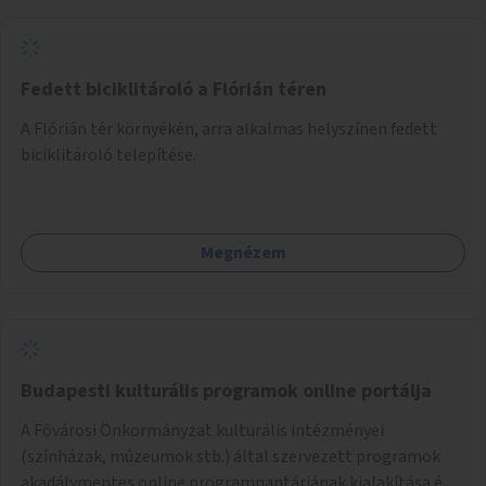
Fedett biciklitároló a Flórián téren
A Flórián tér környékén, arra alkalmas helyszínen fedett
biciklitároló telepítése.
Megnézem
Budapesti kulturális programok online portálja
A Fővárosi Önkormányzat kulturális intézményei
(színházak, múzeumok stb.) által szervezett programok
akadálymentes online programnaptárjának kialakítása és