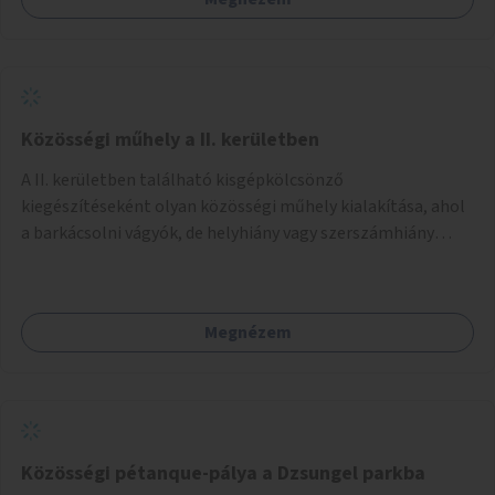
Közösségi műhely a II. kerületben
A II. kerületben található kisgépkölcsönző
kiegészítéseként olyan közösségi műhely kialakítása, ahol
a barkácsolni vágyók, de helyhiány vagy szerszámhiány
miatt hátrányból indulók megtalálhatják a számukra
megfelelő helyet.
Megnézem
Közösségi pétanque-pálya a Dzsungel parkba