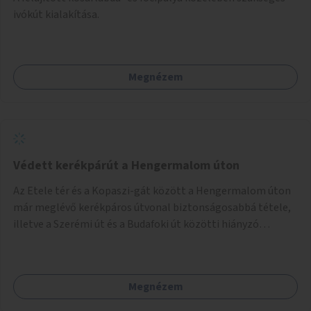
ivókút kialakítása.
Megnézem
Védett kerékpárút a Hengermalom úton
Az Etele tér és a Kopaszi-gát között a Hengermalom úton
már meglévő kerékpáros útvonal biztonságosabbá tétele,
illetve a Szerémi út és a Budafoki út közötti hiányzó
szakasz kiépítése. Ezáltal gyerek- és családbarát
kerékpáros útvonal alakítható ki, amely többek között
iskolákhoz, kulturális intézményekhez és a Kopaszi-gáthoz
Megnézem
biztosítana elérést.