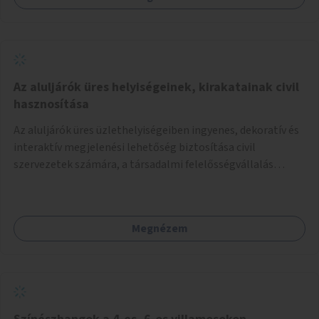
Az aluljárók üres helyiségeinek, kirakatainak civil
hasznosítása
Az aluljárók üres üzlethelyiségeiben ingyenes, dekoratív és
interaktív megjelenési lehetőség biztosítása civil
szervezetek számára, a társadalmi felelősségvállalás
jegyében. A cél, hogy közérdekű, segítő tevékenységeket
mutassanak be látványos, gondolatébresztő formában,
például rajzokkal, kérdésekkel, üzenetküldési lehetőséggel
Megnézem
vagy akciónapokkal – bérleti és közüzemi díjak nélkül, a
jelenlegi elhanyagolt állapot helyett.