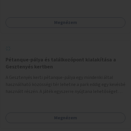
telepítésével (ahol erre lehetőség van), figyelembe véve a
kerékpáros közlekedés biztonságát is.
Megnézem
Pétanque-pálya és találkozópont kialakítása a
Gesztenyés kertben
A Gesztenyés kerti pétanque-pálya egy mindenki által
használható közösségi tér lehetne a park eddig egy kevésbé
használt részén. A játék egyszerre nyújtana lehetőséget
kikapcsolódásra, társasági élményre és sportolásra –
generációkon átívelően, akár mozgásukban korlátozott,
autizmussal vagy demenciával élő emberek számára is.
Megnézem