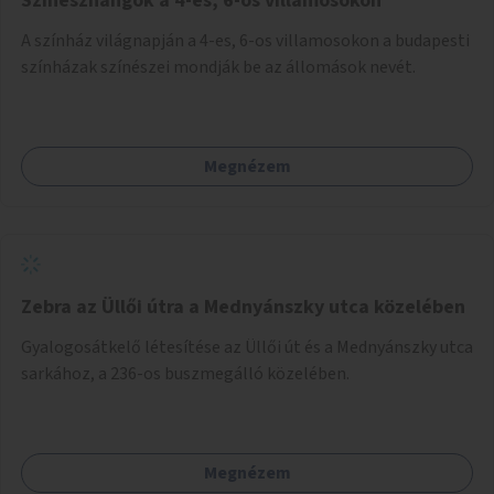
Színészhangok a 4-es, 6-os villamosokon
A színház világnapján a 4-es, 6-os villamosokon a budapesti
színházak színészei mondják be az állomások nevét.
Megnézem
Zebra az Üllői útra a Mednyánszky utca közelében
Gyalogosátkelő létesítése az Üllői út és a Mednyánszky utca
sarkához, a 236-os buszmegálló közelében.
Megnézem