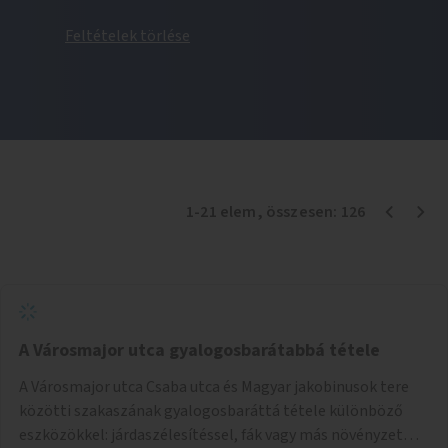
Feltételek törlése
1
-
21
elem
, összesen:
126
A Városmajor utca gyalogosbarátabbá tétele
A Városmajor utca Csaba utca és Magyar jakobinusok tere
közötti szakaszának gyalogosbaráttá tétele különböző
eszközökkel: járdaszélesítéssel, fák vagy más növényzet