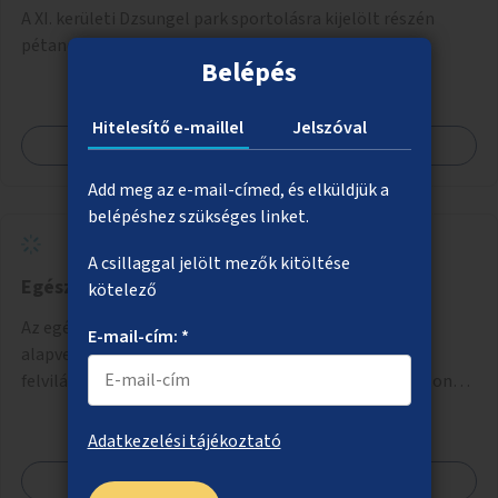
A XI. kerületi Dzsungel park sportolásra kijelölt részén
pétanque-pálya kialakítása.
Belépés
Hitelesítő e-maillel
Jelszóval
Megnézem
Add meg az e-mail-címed, és elküldjük a
belépéshez szükséges linket.
A csillaggal jelölt mezők kitöltése
Egészségügyi szűrőbuszok
kötelező
Az egészségi állapot felmérése szűrőbuszokban. Az
E-mail-cím: *
alapvető szűrővizsgálatok mellett elérhető lenne
felvilágosítás, egészségügyi tanácsadás, a szexuális úton
terjedő betegségek szűrése és a szenvedélybetegek
támogatása.
Adatkezelési tájékoztató
Megnézem