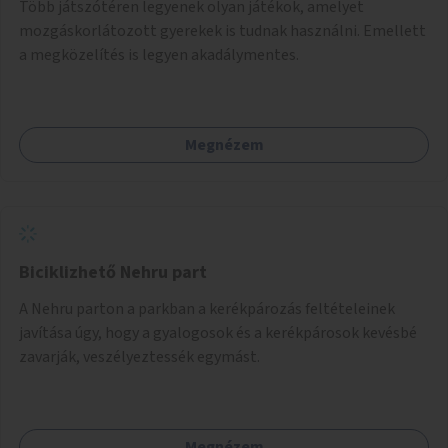
Több játszótéren legyenek olyan játékok, amelyet
mozgáskorlátozott gyerekek is tudnak használni. Emellett
a megközelítés is legyen akadálymentes.
Megnézem
Biciklizhető Nehru part
A Nehru parton a parkban a kerékpározás feltételeinek
javítása úgy, hogy a gyalogosok és a kerékpárosok kevésbé
zavarják, veszélyeztessék egymást.
Megnézem