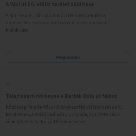
A Váci út 50. előtti terület zöldítése
A XIII. kerület, Váci út 50. előtti terület zöldítése.
Zöldkazetta és hozzá tartozó öntözési rendszer
kialakítása.
Megnézem
Talajtakaró növények a Bartók Béla út fáihoz
Közösségi fenntartású növénykazetták létrehozása a XI.
kerületben, a Bartók Béla úton, a lakók, az üzletek és a
vendéglátóhelyek együttműködésével.