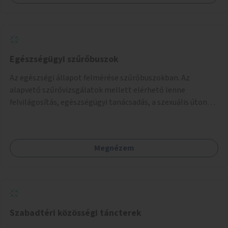
Egészségügyi szűrőbuszok
Az egészségi állapot felmérése szűrőbuszokban. Az
alapvető szűrővizsgálatok mellett elérhető lenne
felvilágosítás, egészségügyi tanácsadás, a szexuális úton
terjedő betegségek szűrése és a szenvedélybetegek
támogatása.
Megnézem
Szabadtéri közösségi táncterek