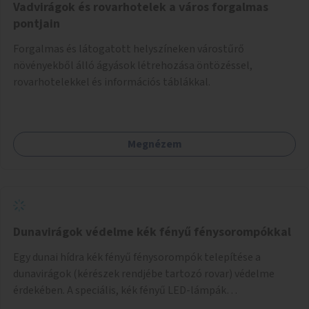
Vadvirágok és rovarhotelek a város forgalmas
pontjain
Forgalmas és látogatott helyszíneken várostűrő
növényekből álló ágyások létrehozása öntözéssel,
rovarhotelekkel és információs táblákkal.
Megnézem
Dunavirágok védelme kék fényű fénysorompókkal
Egy dunai hídra kék fényű fénysorompók telepítése a
dunavirágok (kérészek rendjébe tartozó rovar) védelme
érdekében. A speciális, kék fényű LED-lámpák
felszerelésének célja, hogy a rajzó kérészeket a vízfelszín