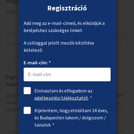
Pingpongasztalok Pesterzsébeten
Regisztráció
Pesterzsébeten 5 új pingpong asztal kihelyezése.
Add meg az e-mail-címed, és elküldjük a
belépéshez szükséges linket.
Megnézem
A csillaggal jelölt mezők kitöltése
kötelező
E-mail-cím: *
Digitális gyermekvédelmi kiadvány, komplex
tudásanyag
Elolvastam és elfogadom az
Egy digitális gyermekvédelmi kiadvány kidolgozása, amely
adatkezelési tájékoztatót
. *
konkrét ötleteket, javaslatokat nyújt arra vonatkozóan,
hogy hogyan lehet a hétköznapokban kikerülni vagy
Kijelentem, hogy elmúltam 14 éves,
helyettesíteni a kisgyerekek okoseszköz-használatát.
és Budapesten lakom / dolgozom /
tanulok. *