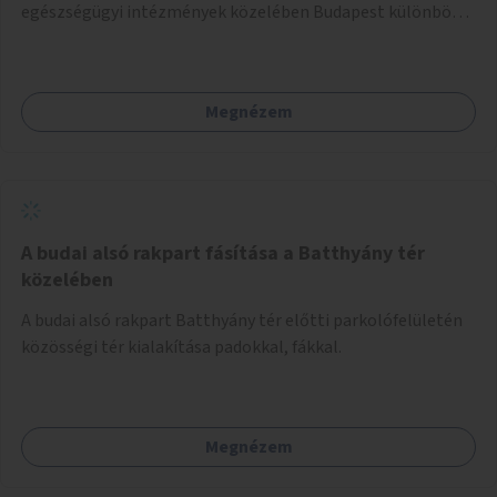
egészségügyi intézmények közelében Budapest különböző
pontjain, 7–12 helyszínen.
Megnézem
A budai alsó rakpart fásítása a Batthyány tér
közelében
A budai alsó rakpart Batthyány tér előtti parkolófelületén
közösségi tér kialakítása padokkal, fákkal.
Megnézem