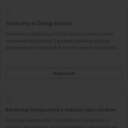
Tanösvény az Ördög-ároknál
Tanösvény kialakítása az Ördög-árok egyes helyszínein,
állomások létesítésével. Egységes táblákkal, a táblák
környezetének rendezésével. Online tanösvény-bemutató
felület kialakítása.
Megnézem
Közösségi komposztáló a Gulácsy Lajos utcában
Közösségi komposztáló létesítése a III. kerületben, a
Gulácsy Lajos utcában, ahol a környékbeli lakók legálisan