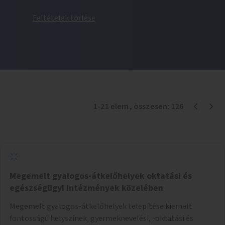
Feltételek törlése
1
-
21
elem
, összesen:
126
Megemelt gyalogos-átkelőhelyek oktatási és
egészségügyi intézmények közelében
Megemelt gyalogos-átkelőhelyek telepítése kiemelt
fontosságú helyszínek, gyermeknevelési, -oktatási és