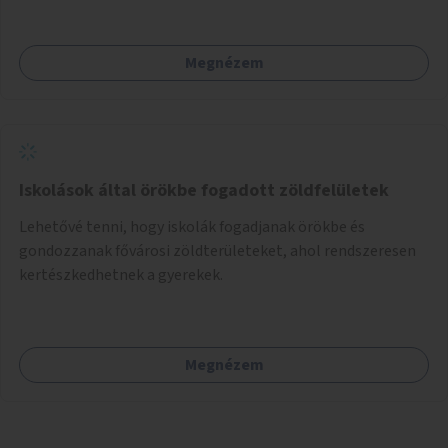
felett tartsák, megakadályozva, hogy a hidak úttestjére
repüljenek, és ott rakják le petéiket.
Megnézem
Iskolások által örökbe fogadott zöldfelületek
Lehetővé tenni, hogy iskolák fogadjanak örökbe és
gondozzanak fővárosi zöldterületeket, ahol rendszeresen
kertészkedhetnek a gyerekek.
Megnézem