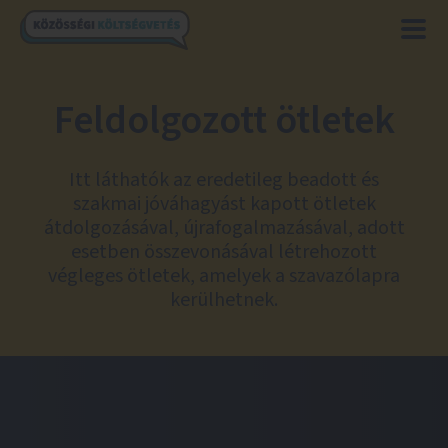
Feldolgozott ötletek
Itt láthatók az eredetileg beadott és
szakmai jóváhagyást kapott ötletek
átdolgozásával, újrafogalmazásával, adott
esetben összevonásával létrehozott
végleges ötletek, amelyek a szavazólapra
kerülhetnek.