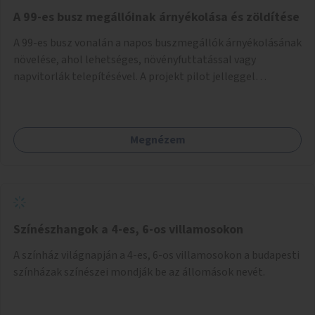
A 99-es busz megállóinak árnyékolása és zöldítése
A 99-es busz vonalán a napos buszmegállók árnyékolásának
növelése, ahol lehetséges, növényfuttatással vagy
napvitorlák telepítésével. A projekt pilot jelleggel
valósulna meg, a helyszíni adottságok figyelembevételével.
Megnézem
Színészhangok a 4-es, 6-os villamosokon
A színház világnapján a 4-es, 6-os villamosokon a budapesti
színházak színészei mondják be az állomások nevét.