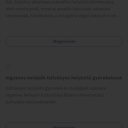
Két, tánchoz alkalmas szabadtéri helyszín létrehozása,
ahol mind a profi, mind az amatőr táncosok, valamint
tánciskolák, táncklubok, a mozgásra vágyó lakosok is részt
vehetnek közösségi eseményeken.
Megnézem
Ingyenes belépők hátrányos helyzetű gyerekeknek
Hátrányos helyzetű gyerekek és családjaik számára
ingyenes belépők biztosítása fővárosi fenntartású
kulturális intézményekbe.
Megnézem