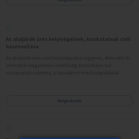
Az aluljárók üres helyiségeinek, kirakatainak civil
hasznosítása
Az aluljárók üres üzlethelyiségeiben ingyenes, dekoratív és
interaktív megjelenési lehetőség biztosítása civil
szervezetek számára, a társadalmi felelősségvállalás
jegyében. A cél, hogy közérdekű, segítő tevékenységeket
mutassanak be látványos, gondolatébresztő formában,
például rajzokkal, kérdésekkel, üzenetküldési lehetőséggel
Megnézem
vagy akciónapokkal – bérleti és közüzemi díjak nélkül, a
jelenlegi elhanyagolt állapot helyett.