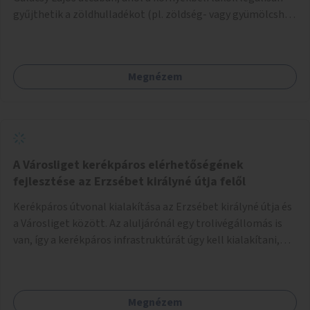
gyűjthetik a zöldhulladékot (pl. zöldség- vagy gyümölcshéj,
letört gallyak, falevelek), akár aprítási lehetőséggel is. A
fenntartható működés érdekében a lakosok számára
komposztmesteri képzést is biztosítunk. A komposztáló
Megnézem
csak akkor valósulhat meg, ha létrejön egy helyi fenntartó
közösség, amely vállalja a működtetést és a felügyeletet.
A Városliget kerékpáros elérhetőségének
fejlesztése az Erzsébet királyné útja felől
Kerékpáros útvonal kialakítása az Erzsébet királyné útja és
a Városliget között. Az aluljárónál egy trolivégállomás is
van, így a kerékpáros infrastruktúrát úgy kell kialakítani,
hogy biztonságosan lehessen biciklizni a troliforgalom
mellett is. Az útvonal átvezetésre kerülne a Hungária
körúton, majd a Városligetig folytatódna a Hermina utat
Megnézem
keresztezve.