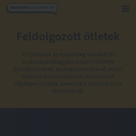
Feldolgozott ötletek
Itt láthatók az eredetileg beadott és
szakmai jóváhagyást kapott ötletek
átdolgozásával, újrafogalmazásával, adott
esetben összevonásával létrehozott
végleges ötletek, amelyek a szavazólapra
kerülhetnek.