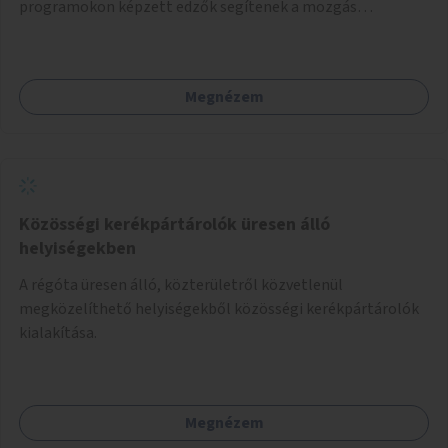
programokon képzett edzők segítenek a mozgás
örömének megtalálásában különféle mozgásformákon
keresztül (pl. jóga, vízi torna, aerobik, csikung).
Megnézem
Közösségi kerékpártárolók üresen álló
helyiségekben
A régóta üresen álló, közterületről közvetlenül
megközelíthető helyiségekből közösségi kerékpártárolók
kialakítása.
Megnézem