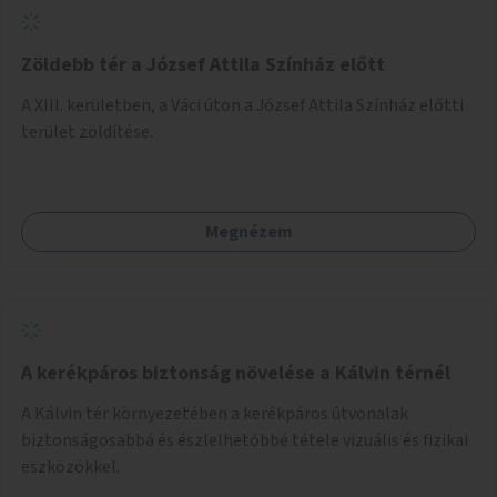
Zöldebb tér a József Attila Színház előtt
A XIII. kerületben, a Váci úton a József Attila Színház előtti
terület zöldítése.
Megnézem
A kerékpáros biztonság növelése a Kálvin térnél
A Kálvin tér környezetében a kerékpáros útvonalak
biztonságosabbá és észlelhetőbbé tétele vizuális és fizikai
eszközökkel.