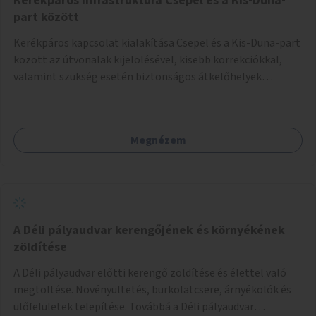
Kerékpáros infrastruktúra Csepel és a Kis-Duna-
part között
Kerékpáros kapcsolat kialakítása Csepel és a Kis-Duna-part
között az útvonalak kijelölésével, kisebb korrekciókkal,
valamint szükség esetén biztonságos átkelőhelyek
létesítésével.
Megnézem
A Déli pályaudvar kerengőjének és környékének
zöldítése
A Déli pályaudvar előtti kerengő zöldítése és élettel való
megtöltése. Növényültetés, burkolatcsere, árnyékolók és
ülőfelületek telepítése. Továbbá a Déli pályaudvar