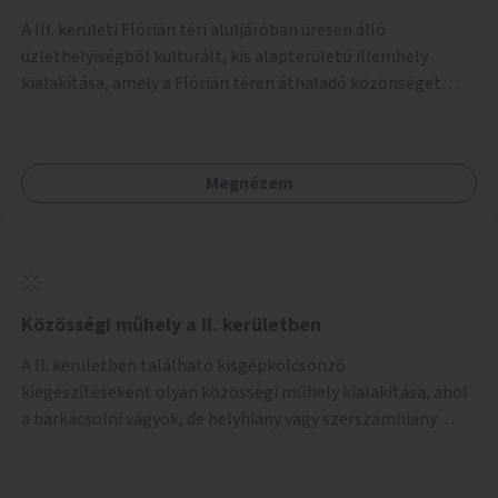
A III. kerületi Flórián téri aluljáróban üresen álló
üzlethelyiségből kulturált, kis alapterületű illemhely
kialakítása, amely a Flórián téren áthaladó közönséget
szolgálná ki.
Megnézem
Közösségi műhely a II. kerületben
A II. kerületben található kisgépkölcsönző
kiegészítéseként olyan közösségi műhely kialakítása, ahol
a barkácsolni vágyók, de helyhiány vagy szerszámhiány
miatt hátrányból indulók megtalálhatják a számukra
megfelelő helyet.