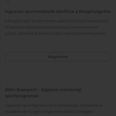
Ingyenes sporteszközök bővítése a Margitszigeten
A Margitsziget északi részén saját testsúllyal használható,
strapabíró edzőeszközök telepítése (street workout
pálya), valamint új kültéri pingpongasztalok kihelyezése. A
meglévő fitneszterület jelenleg alig felszerelt, így
kihasználatlan. A pingpongasztalok telepítésével egy
népszerű, ingyenes sportolási lehetőség válna elérhetővé a
Megnézem
sziget északi felén, ahol jelenleg egyetlen asztal sem
található.
Aktív Budapest – Ingyenes közösségi
sportprogramok
Ingyenes sportfoglalkozások fiataloknak, időseknek és
családoknak. Az egészséges életmódot támogató