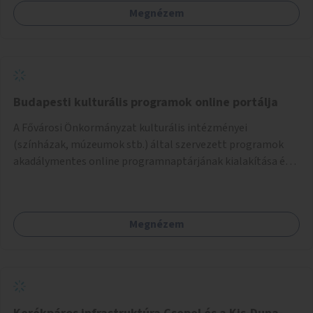
Megnézem
Budapesti kulturális programok online portálja
A Fővárosi Önkormányzat kulturális intézményei
(színházak, múzeumok stb.) által szervezett programok
akadálymentes online programnaptárjának kialakítása és
működtetése. Átfogó és naprakész tartalommal.
Megnézem