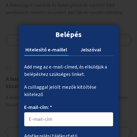
A Rákosligeti határút és Bökényföldi út mellett futó
kerékpárút mentén árnyékot adó fák és cserjék ültetése.
Belépés
Megnézem
Hitelesítő e-maillel
Jelszóval
Add meg az e-mail-címed, és elküldjük a
belépéshez szükséges linket.
A budai alsó rakpart fásítása a Batthyány tér
közelében
A csillaggal jelölt mezők kitöltése
kötelező
A budai alsó rakpart Batthyány tér előtti parkolófelületén
közösségi tér kialakítása padokkal, fákkal.
E-mail-cím: *
Megnézem
Adatkezelési tájékoztató