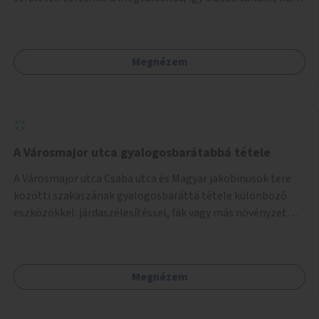
ne vesszen el további zöldfelület.
Megnézem
A Városmajor utca gyalogosbarátabbá tétele
A Városmajor utca Csaba utca és Magyar jakobinusok tere
közötti szakaszának gyalogosbaráttá tétele különböző
eszközökkel: járdaszélesítéssel, fák vagy más növényzet
telepítésével (ahol erre lehetőség van), figyelembe véve a
kerékpáros közlekedés biztonságát is.
Megnézem