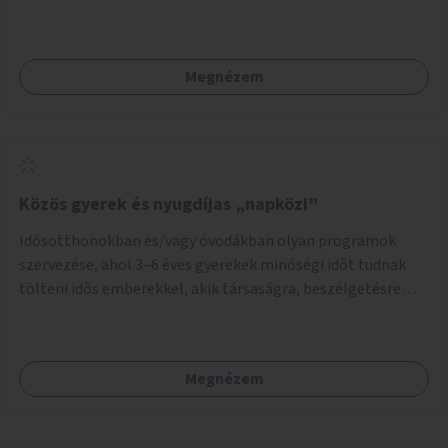
környezetének zöldítése, a kihasználatlan területek
zöldfelületekkel való gazdagítása.
Megnézem
Közös gyerek és nyugdíjas „napközi”
Idősotthonokban és/vagy óvodákban olyan programok
szervezése, ahol 3–6 éves gyerekek minőségi időt tudnak
tölteni idős emberekkel, akik társaságra, beszélgetésre
vágynak.
Megnézem