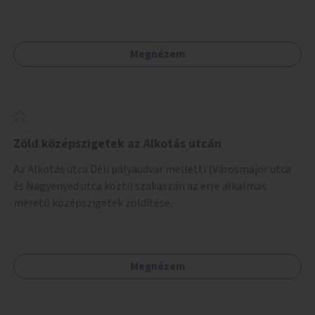
biztosítása, ami lehetővé teszi a komposztszigetek
helyben történő hosszú távú fenntartását.
Megnézem
Zöld középszigetek az Alkotás utcán
Az Alkotás utca Déli pályaudvar melletti (Városmajor utca
és Nagyenyed utca közti) szakaszán az erre alkalmas
méretű középszigetek zöldítése.
Megnézem