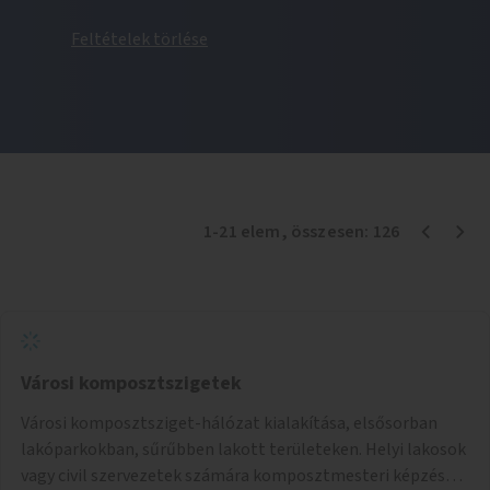
Feltételek törlése
1
-
21
elem
, összesen:
126
Városi komposztszigetek
Városi komposztsziget-hálózat kialakítása, elsősorban
lakóparkokban, sűrűbben lakott területeken. Helyi lakosok
vagy civil szervezetek számára komposztmesteri képzés