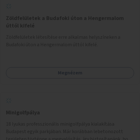
Zöldfelületek a Budafoki úton a Hengermalom
úttól kifelé
Zöldfelületek létesítése erre alkalmas helyszíneken a
Budafoki úton a Hengermalom úttól kifelé.
Megnézem
Minigolfpálya
18 lyukas professzionális minigolfpálya kialakítása
Budapest egyik parkjában. Már korábban lebetonozott
területen történne a megvalósítás, így biztosítanánk, hogy