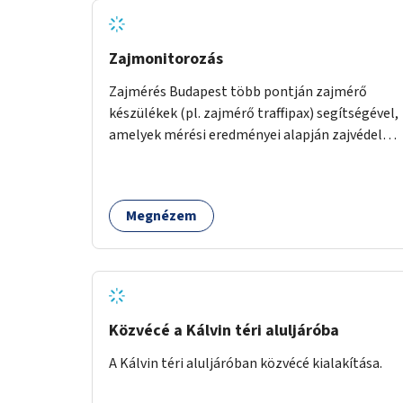
Zajmonitorozás
Zajmérés Budapest több pontján zajmérő
készülékek (pl. zajmérő traffipax) segítségével,
amelyek mérési eredményei alapján zajvédelmi
intézkedések hozhatók.
Megnézem
Közvécé a Kálvin téri aluljáróba
A Kálvin téri aluljáróban közvécé kialakítása.