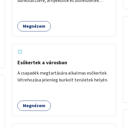
burkolatcsere, árnyékolók és ülőfelületek
telepítése. Továbbá a Déli pályaudvar
környezetének zöldítése, a kihasználatlan
területek zöldfelületekkel való gazdagítása.
Megnézem
Esőkertek a városban
A csapadék megtartására alkalmas esőkertek
létrehozása jelenleg burkolt területek helyén.
Megnézem