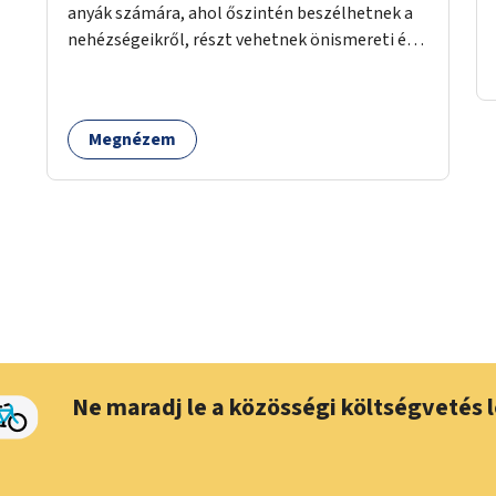
anyák számára, ahol őszintén beszélhetnek a
nehézségeikről, részt vehetnek önismereti és
regeneráló foglalkozásokon (pl. gyógytorna,
jóga, terápia), miközben a gyerekek
biztonságban játszhatnak.
Megnézem
Ne maradj le a közösségi költségvetés l