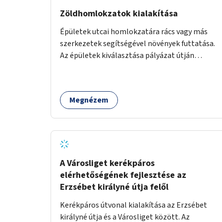
Zöldhomlokzatok kialakítása
Épületek utcai homlokzatára rács vagy más
szerkezetek segítségével növények futtatása.
Az épületek kiválasztása pályázat útján
történik.
Megnézem
A Városliget kerékpáros
elérhetőségének fejlesztése az
Erzsébet királyné útja felől
Kerékpáros útvonal kialakítása az Erzsébet
királyné útja és a Városliget között. Az