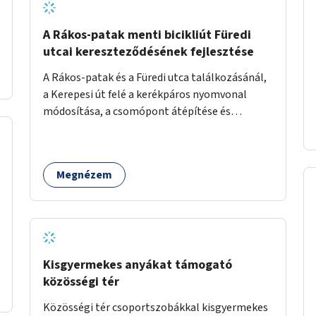
A Rákos-patak menti bicikliút Füredi
utcai kereszteződésének fejlesztése
A Rákos-patak és a Füredi utca találkozásánál,
a Kerepesi út felé a kerékpáros nyomvonal
módosítása, a csomópont átépítése és
jelzőlámpa kihelyezése.
Megnézem
Kisgyermekes anyákat támogató
közösségi tér
Közösségi tér csoportszobákkal kisgyermekes