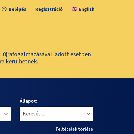
Belépés
Regisztráció
English
l, újrafogalmazásával, adott esetben
ra kerülhetnek.
Állapot:
Feltételek törlése