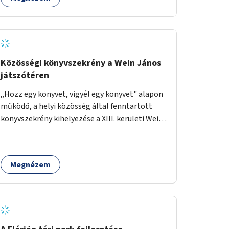
Közösségi könyvszekrény a Wein János
játszótéren
„Hozz egy könyvet, vigyél egy könyvet" alapon
működő, a helyi közösség által fenntartott
könyvszekrény kihelyezése a XIII. kerületi Wein
János játszótérre.
Megnézem