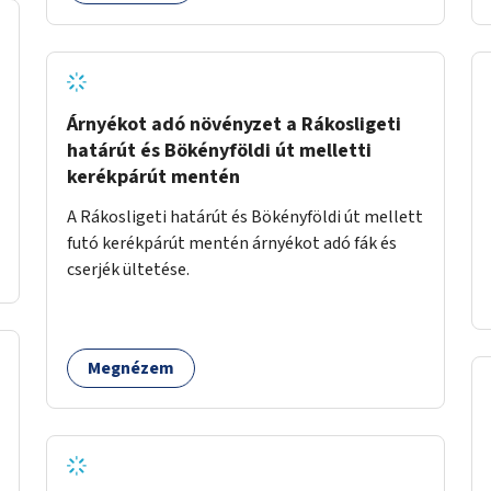
Árnyékot adó növényzet a Rákosligeti
határút és Bökényföldi út melletti
kerékpárút mentén
A Rákosligeti határút és Bökényföldi út mellett
futó kerékpárút mentén árnyékot adó fák és
cserjék ültetése.
Megnézem