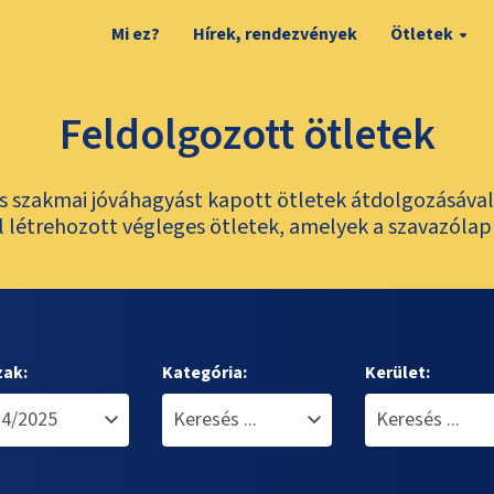
Mi ez?
Hírek, rendezvények
Ötletek
Feldolgozott ötletek
és szakmai jóváhagyást kapott ötletek átdolgozásáva
 létrehozott végleges ötletek, amelyek a szavazólap
zak:
Kategória:
Kerület: