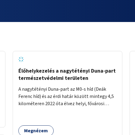
Élőhelykezelés a nagytétényi Duna-part
természetvédelmi területen
A nagytétényi Duna-part az M0-s híd (Deák
Ferenc híd) és az érdi határ között mintegy 4,5
kilométeren 2022 óta élvez helyi, fővárosi
védelmet. Ehhez kapcsolódóan javasoljuk a
terület élőhelykezelését, a tájidegen, invazív
fajok ritkítását, visszaszorítását.
Megnézem