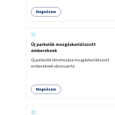
Megnézem
Új parkolók mozgáskorlátozott
embereknek
Új parkolók létrehozása mozgáskorlátozott
embereknek városszerte.
Megnézem