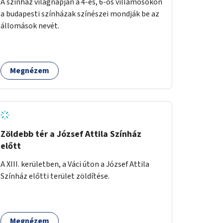
A színház világnapján a 4-es, 6-os villamosokon
a budapesti színházak színészei mondják be az
állomások nevét.
Megnézem
Zöldebb tér a József Attila Színház
előtt
A XIII. kerületben, a Váci úton a József Attila
Színház előtti terület zöldítése.
Megnézem