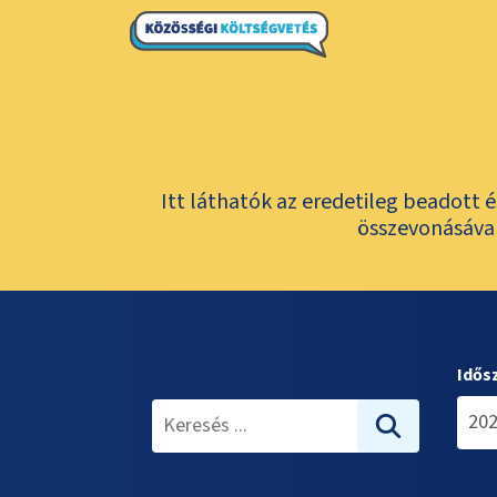
Itt láthatók az eredetileg beadott 
összevonásával
Idős