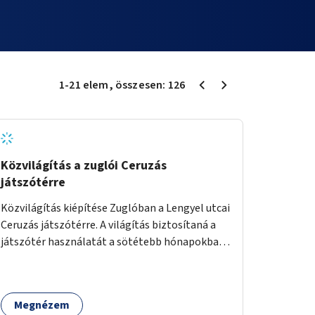
1
-
21
elem
, összesen:
126
Közvilágítás a zuglói Ceruzás
játszótérre
Közvilágítás kiépítése Zuglóban a Lengyel utcai
Ceruzás játszótérre. A világítás biztosítaná a
játszótér használatát a sötétebb hónapokban,
különösen az óvodai és iskolai foglalkozások
utáni időszakban.
Megnézem