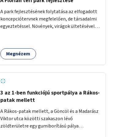
A Flórián téri park fejlesztése
A park fejlesztésének folytatása az elfogadott
koncepciótervnek megfelelően, de társadalmi
egyeztetéssel. Növények, virágok ültetésével, a
sétány felújításával, természetes burkolatú
futókör létrehozásával sokat javulhatna a park
minősége.
Megnézem
3 az 1-ben funkciójú sportpálya a Rákos-
patak mellett
A Rákos-patak mellett, a Göncöl és a Madarász
Viktor utca közötti szakaszon lévő
zöldterületre egy gumiborítású pálya
létesítése, amely az állítható hálónak