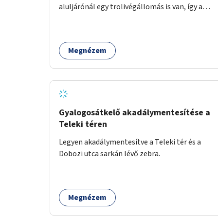
aluljárónál egy trolivégállomás is van, így a
kerékpáros infrastruktúrát úgy kell kialakítani,
hogy biztonságosan lehessen biciklizni a
troliforgalom mellett is. Az útvonal
Megnézem
átvezetésre kerülne a Hungária körúton, majd a
Városligetig folytatódna a Hermina utat
keresztezve.
Gyalogosátkelő akadálymentesítése a
Teleki téren
Legyen akadálymentesítve a Teleki tér és a
Dobozi utca sarkán lévő zebra.
Megnézem