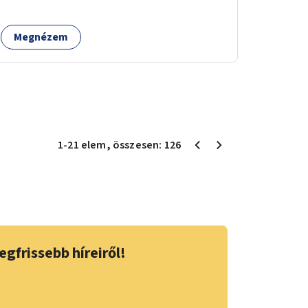
köszönhetően alkalmas röplabdára,
tollaslabdára, illetve lábteniszre is.
Megnézem
1
-
21
elem
, összesen:
126
egfrissebb híreiről!