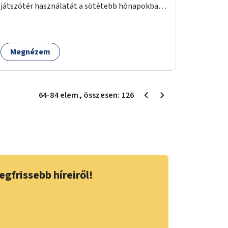
játszótér használatát a sötétebb hónapokban,
különösen az óvodai és iskolai foglalkozások
utáni időszakban.
Megnézem
64
-
84
elem
, összesen:
126
egfrissebb híreiről!