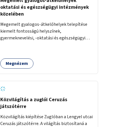
Megemelt gyalogos-átkelőhelyek
oktatási és egészségügyi intézmények
közelében
Megemelt gyalogos-átkelőhelyek telepítése
kiemelt fontosságú helyszínek,
gyermeknevelési, -oktatási és egészségügyi
intézmények közelében Budapest különböző
pontjain, 7–12 helyszínen.
Megnézem
Közvilágítás a zuglói Ceruzás
játszótérre
Közvilágítás kiépítése Zuglóban a Lengyel utcai
Ceruzás játszótérre. A világítás biztosítaná a