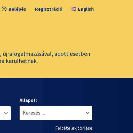
Belépés
Regisztráció
English
l, újrafogalmazásával, adott esetben
ra kerülhetnek.
Állapot:
Feltételek törlése