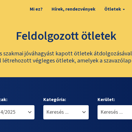
Mi ez?
Hírek, rendezvények
Ötletek
Feldolgozott ötletek
és szakmai jóváhagyást kapott ötletek átdolgozásáva
 létrehozott végleges ötletek, amelyek a szavazólap
zak:
Kategória:
Kerület: