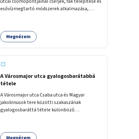
utcai csomópontjainál cserjék, fák telepítése és
esővízmegtartó módszerek alkalmazása,
figyelembe véve a terület hosszú távú
átalakítási terveit.
Megnézem
A Városmajor utca gyalogosbarátabbá
tétele
A Városmajor utca Csaba utca és Magyar
jakobinusok tere közötti szakaszának
gyalogosbaráttá tétele különböző
eszközökkel: járdaszélesítéssel, fák vagy más
növényzet telepítésével (ahol erre lehetőség
van), figyelembe véve a kerékpáros közlekedés
Megnézem