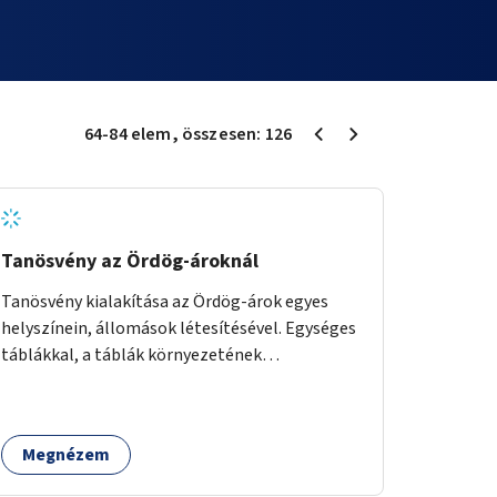
64
-
84
elem
, összesen:
126
Tanösvény az Ördög-ároknál
Tanösvény kialakítása az Ördög-árok egyes
helyszínein, állomások létesítésével. Egységes
táblákkal, a táblák környezetének
rendezésével. Online tanösvény-bemutató
felület kialakítása.
Megnézem