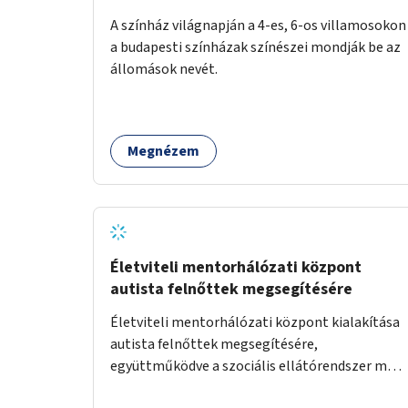
A színház világnapján a 4-es, 6-os villamosokon
a budapesti színházak színészei mondják be az
állomások nevét.
Megnézem
Életviteli mentorhálózati központ
autista felnőttek megsegítésére
Életviteli mentorhálózati központ kialakítása
autista felnőttek megsegítésére,
együttműködve a szociális ellátórendszer más
szereplőivel.