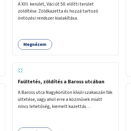
A XIII. kerület, Váci út 50. előtti terület
zöldítése. Zöldkazetta és hozzá tartozó
öntözési rendszer kialakítása.
Megnézem
Faültetés, zöldítés a Baross utcában
A Baross utca Nagykörúton kívüli szakaszán fák
ültetése, vagy ahol erre a közművek miatt
nincs lehetőség, kiemelt kazettás
évelőágyások létrehozása.