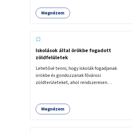
Megnézem
Iskolások által örökbe fogadott
zöldfelületek
Lehetővé tenni, hogy iskolák fogadjanak
örökbe és gondozzanak fővárosi
zöldterületeket, ahol rendszeresen
kertészkedhetnek a gyerekek.
Megnézem