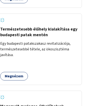
biztonságát is.
Természetesebb élőhely kialakítása egy
budapesti patak mentén
Egy budapesti patakszakasz revitalizációja,
természetesebbé tétele, az ökoszisztéma
javítása.
Megnézem