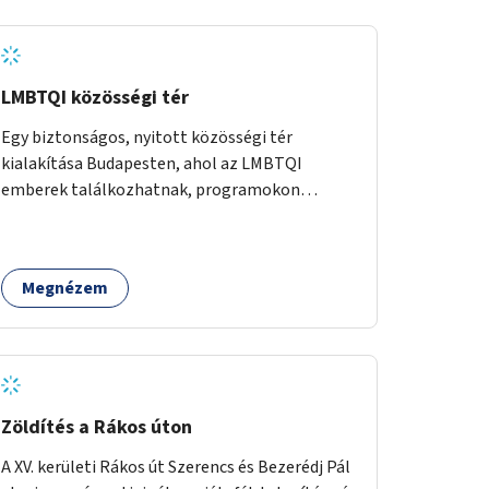
LMBTQI közösségi tér
Egy biztonságos, nyitott közösségi tér
kialakítása Budapesten, ahol az LMBTQI
emberek találkozhatnak, programokon
vehetnek részt, és támogató szolgáltatásokat
érhetnek el. A központ helyet adhatna
csoportfoglalkozásoknak, kulturális
Megnézem
eseményeknek és civil szervezetek
programjainak is. Az üzemeltető pályázat útján
lesz kiválasztva.
Zöldítés a Rákos úton
A XV. kerületi Rákos út Szerencs és Bezerédj Pál