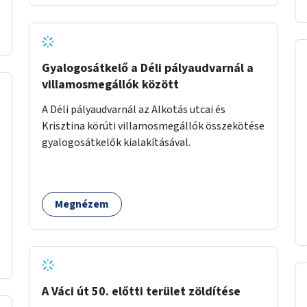
Gyalogosátkelő a Déli pályaudvarnál a
villamosmegállók között
A Déli pályaudvarnál az Alkotás utcai és
Krisztina körúti villamosmegállók összekötése
gyalogosátkelők kialakításával.
Megnézem
A Váci út 50. előtti terület zöldítése