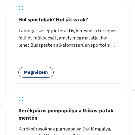
Hol sportoljak? Hol játsszak?
Támogassuk egy interaktív, kereshető térképes
felület működését, amely megmutatja, hol
lehet Budapesten alkalomszerűen sportolni
vagy játszani klubokban, közösségi terekben
vagy nyilvános pályákon. A felhasználó például
könnyen megtudhatja, hol tud a környékén
Megnézem
jógázni, bridzsezni, biliárdozni vagy
társasjátékozni, és azt is, hogy ezek mikor
érhetők el. A projekt célja, hogy átláthatóvá és
könnyen elérhetővé tegye a város közösségi
sport- és játéklehetőségeit bárki számára, egy
már meglévő, fejlesztett megoldás
Kerékpáros pumpapálya a Rákos-patak
fenntartásán keresztül.
mentén
Kerékpárosoknak pumpapálya (hullámpálya,