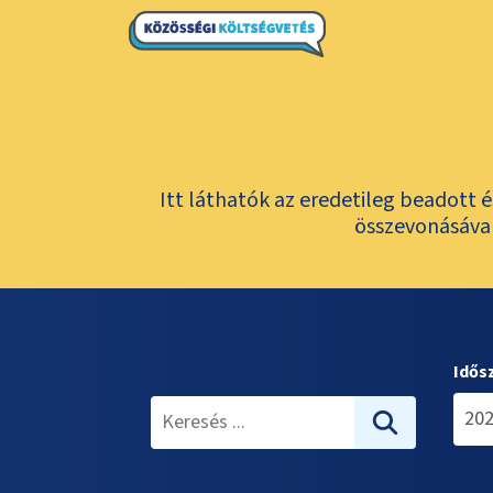
Itt láthatók az eredetileg beadott 
összevonásával
Idős