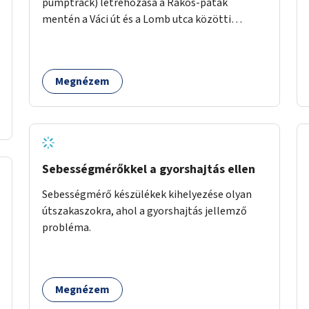
pumptrack) létrehozása a Rákos-patak
mentén a Váci út és a Lomb utca közötti
parkoló helyén.
Megnézem
Sebességmérőkkel a gyorshajtás ellen
Sebességmérő készülékek kihelyezése olyan
útszakaszokra, ahol a gyorshajtás jellemző
probléma.
Megnézem