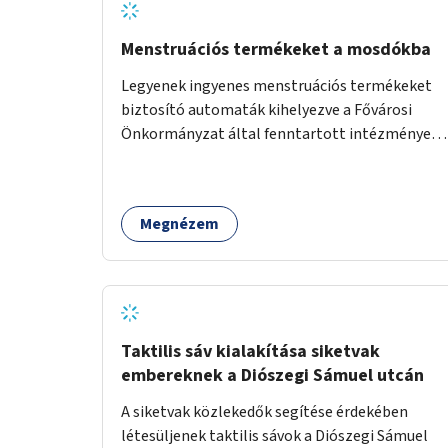
Menstruációs termékeket a mosdókba
Legyenek ingyenes menstruációs termékeket
biztosító automaták kihelyezve a Fővárosi
Önkormányzat által fenntartott intézmények
mosdóiban és nyilvános illemhelyeken.
Megnézem
Taktilis sáv kialakítása siketvak
embereknek a Diószegi Sámuel utcán
A siketvak közlekedők segítése érdekében
létesüljenek taktilis sávok a Diószegi Sámuel