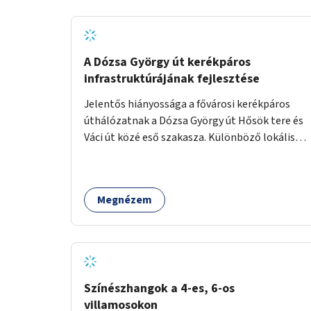
A Dózsa György út kerékpáros
infrastruktúrájának fejlesztése
Jelentős hiányossága a fővárosi kerékpáros
úthálózatnak a Dózsa György út Hősök tere és
Váci út közé eső szakasza. Különböző lokális
beavatkozásokkal érdemben javítható az
útszakaszon a kerékpáros közlekedés
biztonsága már azt megelőzően, hogy
Megnézem
többéves távlatban sor kerülne az út teljes
körű, komplex felújítására.
Színészhangok a 4-es, 6-os
villamosokon