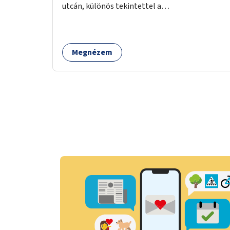
utcán, különös tekintettel a
gyalogosátkelőknél.
Megnézem