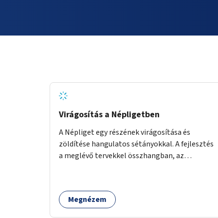
Virágosítás a Népligetben
A Népliget egy részének virágosítása és
zöldítése hangulatos sétányokkal. A fejlesztés
a meglévő tervekkel összhangban, az
angolkert jellegű jövőképhez illeszkedve
valósulhat meg.
Megnézem