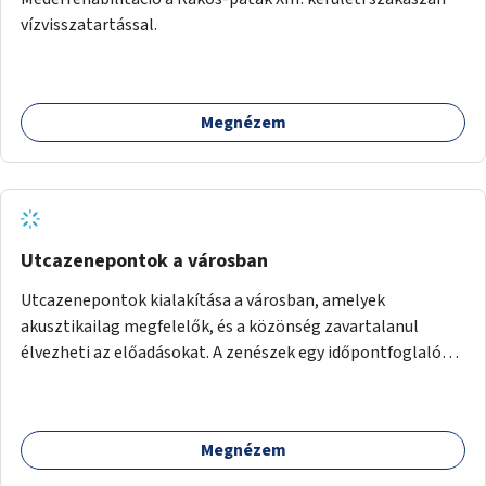
vízvisszatartással.
Megnézem
Utcazenepontok a városban
Utcazenepontok kialakítása a városban, amelyek
akusztikailag megfelelők, és a közönség zavartalanul
élvezheti az előadásokat. A zenészek egy időpontfoglalón
jelentkezhetnek be fellépni.
Megnézem