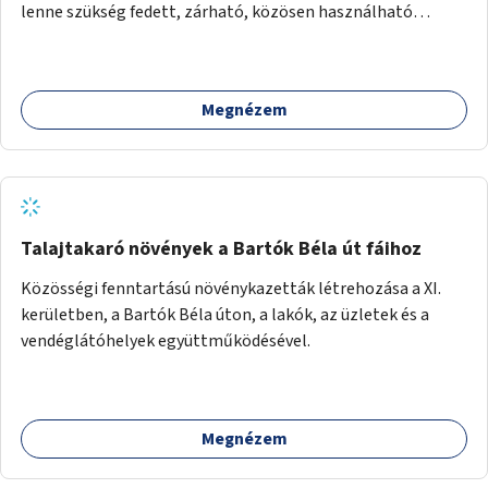
lenne szükség fedett, zárható, közösen használható
kerékpártárolók kialakítására, amelyek védelmet nyújtanak
az időjárás viszontagságaival szemben.
Megnézem
Talajtakaró növények a Bartók Béla út fáihoz
Közösségi fenntartású növénykazetták létrehozása a XI.
kerületben, a Bartók Béla úton, a lakók, az üzletek és a
vendéglátóhelyek együttműködésével.
Megnézem