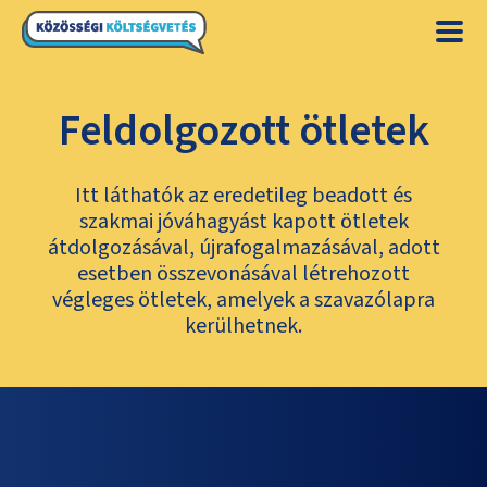
Feldolgozott ötletek
Itt láthatók az eredetileg beadott és
szakmai jóváhagyást kapott ötletek
átdolgozásával, újrafogalmazásával, adott
esetben összevonásával létrehozott
végleges ötletek, amelyek a szavazólapra
kerülhetnek.