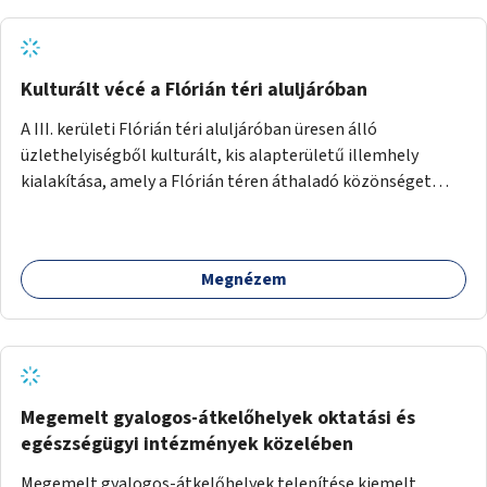
Kulturált vécé a Flórián téri aluljáróban
A III. kerületi Flórián téri aluljáróban üresen álló
üzlethelyiségből kulturált, kis alapterületű illemhely
kialakítása, amely a Flórián téren áthaladó közönséget
szolgálná ki.
Megnézem
Megemelt gyalogos-átkelőhelyek oktatási és
egészségügyi intézmények közelében
Megemelt gyalogos-átkelőhelyek telepítése kiemelt