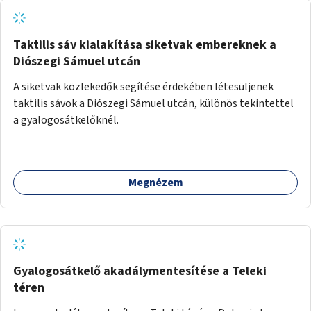
Taktilis sáv kialakítása siketvak embereknek a
Diószegi Sámuel utcán
A siketvak közlekedők segítése érdekében létesüljenek
taktilis sávok a Diószegi Sámuel utcán, különös tekintettel
a gyalogosátkelőknél.
Megnézem
Gyalogosátkelő akadálymentesítése a Teleki
téren