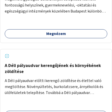
fontosságú helyszínek, gyermeknevelési, -oktatási és
egészségügyi intézmények közelében Budapest különböző
pontjain, 7–12 helyszínen.
Megnézem
A Déli pályaudvar kerengőjének és környékének
zöldítése
A Déli pályaudvar előtti kerengő zöldítése és élettel való
megtöltése. Növényültetés, burkolatcsere, árnyékolók és
ülőfelületek telepítése. Továbbá a Déli pályaudvar
környezetének zöldítése, a kihasználatlan területek
zöldfelületekkel való gazdagítása.