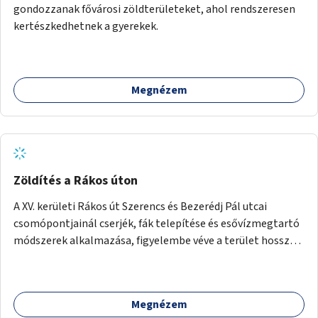
gondozzanak fővárosi zöldterületeket, ahol rendszeresen
kertészkedhetnek a gyerekek.
Megnézem
Zöldítés a Rákos úton
A XV. kerületi Rákos út Szerencs és Bezerédj Pál utcai
csomópontjainál cserjék, fák telepítése és esővízmegtartó
módszerek alkalmazása, figyelembe véve a terület hosszú
távú átalakítási terveit.
Megnézem