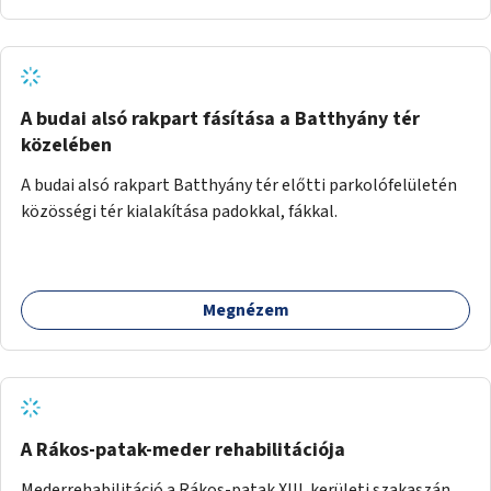
A budai alsó rakpart fásítása a Batthyány tér
közelében
A budai alsó rakpart Batthyány tér előtti parkolófelületén
közösségi tér kialakítása padokkal, fákkal.
Megnézem
A Rákos-patak-meder rehabilitációja
Mederrehabilitáció a Rákos-patak XIII. kerületi szakaszán