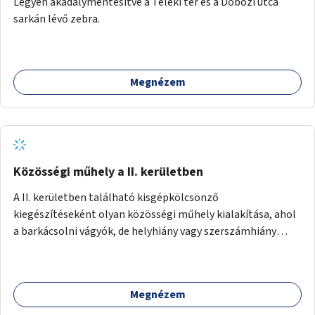
Legyen akadálymentesítve a Teleki tér és a Dobozi utca
sarkán lévő zebra.
Megnézem
Közösségi műhely a II. kerületben
A II. kerületben található kisgépkölcsönző
kiegészítéseként olyan közösségi műhely kialakítása, ahol
a barkácsolni vágyók, de helyhiány vagy szerszámhiány
miatt hátrányból indulók megtalálhatják a számukra
megfelelő helyet.
Megnézem