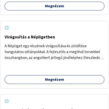
Megnézem
Virágosítás a Népligetben
A Népliget egy részének virágosítása és zöldítése
hangulatos sétányokkal. A fejlesztés a meglévő tervekkel
összhangban, az angolkert jellegű jövőképhez illeszkedve
valósulhat meg.
Megnézem