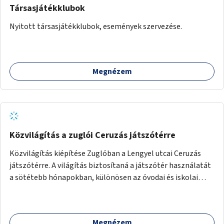
Társasjátékklubok
Nyitott társasjátékklubok, események szervezése.
Megnézem
Közvilágítás a zuglói Ceruzás játszótérre
Közvilágítás kiépítése Zuglóban a Lengyel utcai Ceruzás
játszótérre. A világítás biztosítaná a játszótér használatát
a sötétebb hónapokban, különösen az óvodai és iskolai
foglalkozások utáni időszakban.
Megnézem