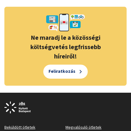
Ne maradj le a közösségi
költségvetés legfrissebb
híreiről!
Feliratkozás
Beküldött ötletek
Megvalósuló ötletek