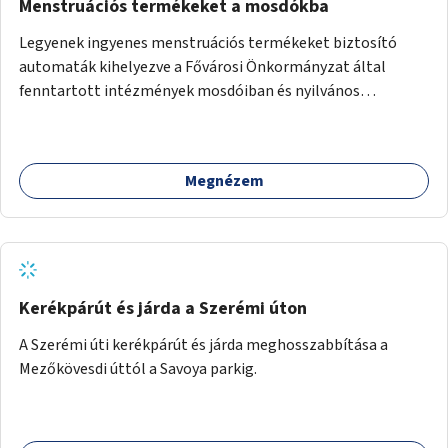
Menstruációs termékeket a mosdókba
Legyenek ingyenes menstruációs termékeket biztosító
automaták kihelyezve a Fővárosi Önkormányzat által
fenntartott intézmények mosdóiban és nyilvános
illemhelyeken.
Megnézem
Kerékpárút és járda a Szerémi úton
A Szerémi úti kerékpárút és járda meghosszabbítása a
Mezőkövesdi úttól a Savoya parkig.