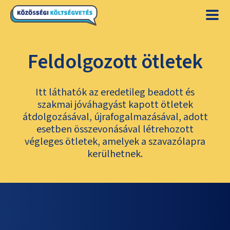
Feldolgozott ötletek
Itt láthatók az eredetileg beadott és
szakmai jóváhagyást kapott ötletek
átdolgozásával, újrafogalmazásával, adott
esetben összevonásával létrehozott
végleges ötletek, amelyek a szavazólapra
kerülhetnek.