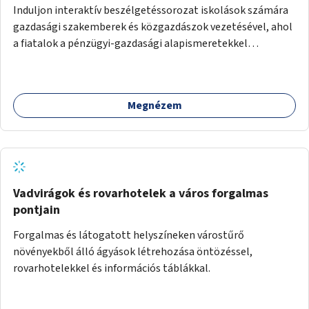
Induljon interaktív beszélgetéssorozat iskolások számára
gazdasági szakemberek és közgazdászok vezetésével, ahol
a fiatalok a pénzügyi-gazdasági alapismeretekkel
kapcsolatban tájékozódhatnak. A program többalkalmas
lenne, heti rendszerességgel tartanák iskolai csoportok
számára, önkormányzati intézményben vagy külső
Megnézem
helyszínen iskolai együttműködéssel. A szervezést az
Önkormányzat koordinálná, a tematikát a szakemberek
alakítanák ki, külön figyelmet fordítva a hátrányos helyzetű
gyerekek bevonására is. A program pilot jelleggel indulna,
több korosztály számára.
Vadvirágok és rovarhotelek a város forgalmas
pontjain
Forgalmas és látogatott helyszíneken várostűrő
növényekből álló ágyások létrehozása öntözéssel,
rovarhotelekkel és információs táblákkal.