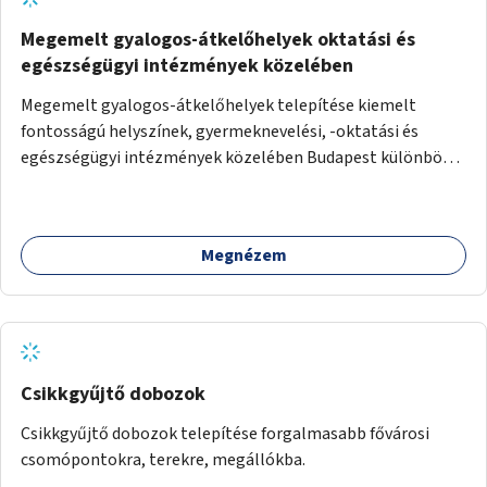
Megemelt gyalogos-átkelőhelyek oktatási és
egészségügyi intézmények közelében
Megemelt gyalogos-átkelőhelyek telepítése kiemelt
fontosságú helyszínek, gyermeknevelési, -oktatási és
egészségügyi intézmények közelében Budapest különböző
pontjain, 7–12 helyszínen.
Megnézem
Csikkgyűjtő dobozok
Csikkgyűjtő dobozok telepítése forgalmasabb fővárosi
csomópontokra, terekre, megállókba.