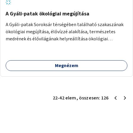
A Gyáli-patak ökológiai megújítása
A Gyáli-patak Soroksár térségében található szakaszának
ökológiai megújítása, élővízzé alakítása, természetes
medrének és élővilágának helyreállítása ökológiai
szakértők bevonásával.
Megnézem
22
-
42
elem
, összesen:
126