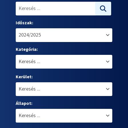
Időszak:
Kategória:
Kerület:
Állapot: