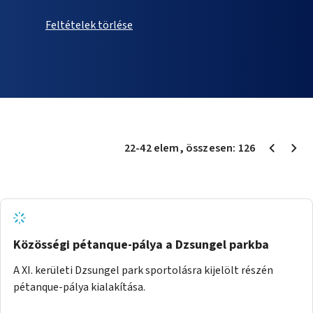
Feltételek törlése
22
-
42
elem
, összesen:
126
Közösségi pétanque-pálya a Dzsungel parkba
A XI. kerületi Dzsungel park sportolásra kijelölt részén
pétanque-pálya kialakítása.