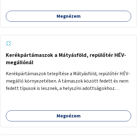
Megnézem
Kerékpártámaszok a Mátyásföld, repülőtér HÉV-
megállónál
Kerékpártámaszok telepítése a Mátyásföld, repülőtér HÉV-
megálló környezetében. A támaszok között fedett és nem
fedett típusok is lesznek, a helyszíni adottságokhoz
igazodva.
Megnézem