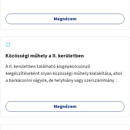
Megnézem
Közösségi műhely a II. kerületben
A II. kerületben található kisgépkölcsönző
kiegészítéseként olyan közösségi műhely kialakítása, ahol
a barkácsolni vágyók, de helyhiány vagy szerszámhiány
miatt hátrányból indulók megtalálhatják a számukra
megfelelő helyet.
Megnézem