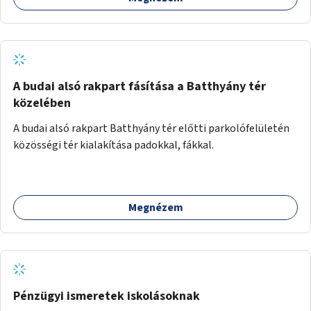
A budai alsó rakpart fásítása a Batthyány tér
közelében
A budai alsó rakpart Batthyány tér előtti parkolófelületén
közösségi tér kialakítása padokkal, fákkal.
Megnézem
Pénzügyi ismeretek iskolásoknak