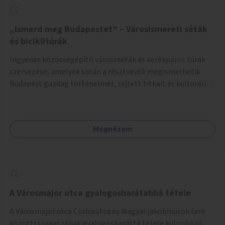
„Ismerd meg Budapestet” – Városismereti séták
és biciklitúrák
Ingyenes közösségépítő városi séták és kerékpáros túrák
szervezése, amelyek során a résztvevők megismerhetik
Budapest gazdag történelmét, rejtett titkait és kulturális
értékeit. A város felfedezése összekötve a mozgás
népszerűsítésével mindenki számára nagy élményt
nyújthat.
Megnézem
A Városmajor utca gyalogosbarátabbá tétele
A Városmajor utca Csaba utca és Magyar jakobinusok tere
közötti szakaszának gyalogosbaráttá tétele különböző