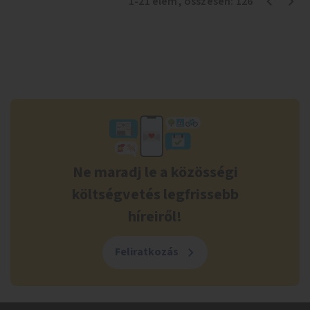
1
-
21
elem
, összesen:
126
Ne maradj le a közösségi
költségvetés legfrissebb
híreiről!
Feliratkozás