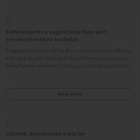
térképes megjelenítéssel és időbeli bontásban.
Élőhelykezelés a nagytétényi Duna-part
természetvédelmi területen
A nagytétényi Duna-part az M0-s híd (Deák Ferenc híd) és az
érdi határ között mintegy 4,5 kilométeren 2022 óta élvez
helyi, fővárosi védelmet. Ehhez kapcsolódóan javasoljuk a
terület élőhelykezelését, a tájidegen, invazív fajok
ritkítását, visszaszorítását.
Megnézem
Zöldebb, árnyékosabb Etele tér