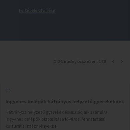
Feltételek törlése
1
-
21
elem
, összesen:
126
Ingyenes belépők hátrányos helyzetű gyerekeknek
Hátrányos helyzetű gyerekek és családjaik számára
ingyenes belépők biztosítása fővárosi fenntartású
kulturális intézményekbe.