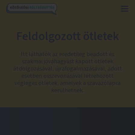
Feldolgozott ötletek
Itt láthatók az eredetileg beadott és
szakmai jóváhagyást kapott ötletek
átdolgozásával, újrafogalmazásával, adott
esetben összevonásával létrehozott
végleges ötletek, amelyek a szavazólapra
kerülhetnek.