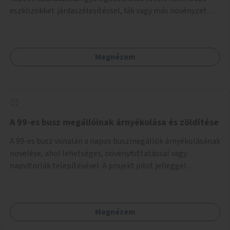
eszközökkel: járdaszélesítéssel, fák vagy más növényzet
telepítésével (ahol erre lehetőség van), figyelembe véve a
kerékpáros közlekedés biztonságát is.
Megnézem
A 99-es busz megállóinak árnyékolása és zöldítése
A 99-es busz vonalán a napos buszmegállók árnyékolásának
növelése, ahol lehetséges, növényfuttatással vagy
napvitorlák telepítésével. A projekt pilot jelleggel
valósulna meg, a helyszíni adottságok figyelembevételével.
Megnézem