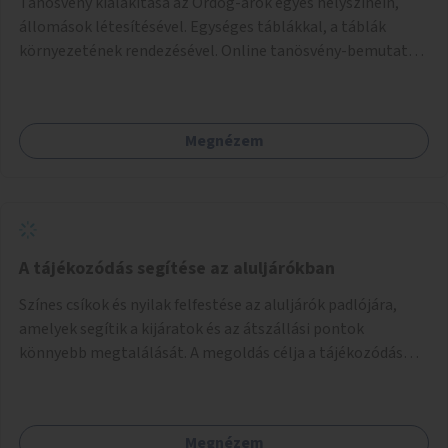
Tanösvény kialakítása az Ördög-árok egyes helyszínein,
állomások létesítésével. Egységes táblákkal, a táblák
környezetének rendezésével. Online tanösvény-bemutató
felület kialakítása.
Megnézem
A tájékozódás segítése az aluljárókban
Színes csíkok és nyilak felfestése az aluljárók padlójára,
amelyek segítik a kijáratok és az átszállási pontok
könnyebb megtalálását. A megoldás célja a tájékozódás
egyszerűsítése, különösen a kevésbé gyakran közlekedők és
a turisták számára, nemzetközi jó gyakorlatok alapján.
Megnézem