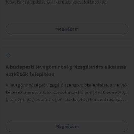
Ivókutak telepítése XIII. kerületi kutyafuttatókba.
Megnézem
A budapesti levegőminőség vizsgálatára alkalmas
eszközök telepítése
A levegőminőséget vizsgáló szenzorok telepítése, amelyek
képesek mérni többek között a szálló por (PM10 és a PM2,5
), az ózon (O₃) és a nitrogén-dioxid (NO₂) koncentrációját,
valamint meteorológiai paramétereket, például a
szélsebességet, a szélirányt, a hőmérsékletet vagy a relatív
páratartalmat. A gyűjtött adatok egy online platformon
Megnézem
(webes felület és mobilalkalmazás) lennének elérhetők,