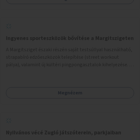
Ingyenes sporteszközök bővítése a Margitszigeten
A Margitsziget északi részén saját testsúllyal használható,
strapabíró edzőeszközök telepítése (street workout
pálya), valamint új kültéri pingpongasztalok kihelyezése. A
meglévő fitneszterület jelenleg alig felszerelt, így
kihasználatlan. A pingpongasztalok telepítésével egy
népszerű, ingyenes sportolási lehetőség válna elérhetővé a
Megnézem
sziget északi felén, ahol jelenleg egyetlen asztal sem
található.
Nyilvános vécé Zugló játszóterein, parkjaiban