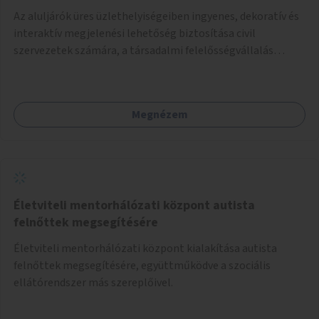
Az aluljárók üres üzlethelyiségeiben ingyenes, dekoratív és
interaktív megjelenési lehetőség biztosítása civil
szervezetek számára, a társadalmi felelősségvállalás
jegyében. A cél, hogy közérdekű, segítő tevékenységeket
mutassanak be látványos, gondolatébresztő formában,
például rajzokkal, kérdésekkel, üzenetküldési lehetőséggel
Megnézem
vagy akciónapokkal – bérleti és közüzemi díjak nélkül, a
jelenlegi elhanyagolt állapot helyett.
Életviteli mentorhálózati központ autista
felnőttek megsegítésére
Életviteli mentorhálózati központ kialakítása autista
felnőttek megsegítésére, együttműködve a szociális
ellátórendszer más szereplőivel.