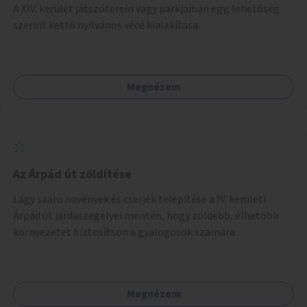
A XIV. kerület játszóterein vagy parkjaiban egy, lehetőség
szerint kettő nyilvános vécé kialakítása.
Megnézem
Az Árpád út zöldítése
Lágy szárú növények és cserjék telepítése a IV. kerületi
Árpád út járdaszegélyei mentén, hogy zöldebb, élhetőbb
környezetet biztosítson a gyalogosok számára.
Megnézem