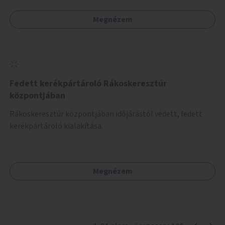
Megnézem
Fedett kerékpártároló Rákoskeresztúr
központjában
Rákoskeresztúr központjában időjárástól védett, fedett
kerékpártároló kialakítása.
Megnézem