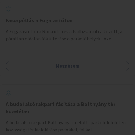
Fasorpótlás a Fogarasi úton
A Fogarasi úton a Róna utca és a Padlizsán utca között, a
páratlan oldalon fák ültetése a parkolóhelyek közé.
Megnézem
A budai alsó rakpart fásítása a Batthyány tér
közelében
A budai alsó rakpart Batthyány tér előtti parkolófelületén
közösségi tér kialakítása padokkal, fákkal.