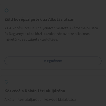
Zöld középszigetek az Alkotás utcán
Az Alkotás utca Déli pályaudvar melletti (Városmajor utca
és Nagyenyed utca közti) szakaszán az erre alkalmas
méretű középszigetek zöldítése.
Megnézem
Közvécé a Kálvin téri aluljáróba
A Kálvin téri aluljáróban közvécé kialakítása.