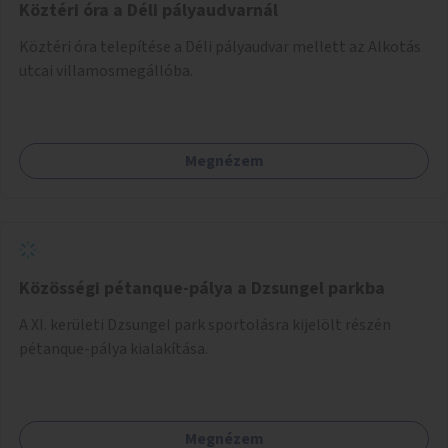
Köztéri óra a Déli pályaudvarnál
Köztéri óra telepítése a Déli pályaudvar mellett az Alkotás
utcai villamosmegállóba.
Megnézem
Közösségi pétanque-pálya a Dzsungel parkba
A XI. kerületi Dzsungel park sportolásra kijelölt részén
pétanque-pálya kialakítása.
Megnézem