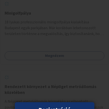
Minigolfpálya
18 lyukas professzionális minigolfpálya kialakítása
Budapest egyik parkjában. Már korábban lebetonozott
területen történne a megvalósítás, így biztosítanánk, hogy
ne vesszen el további zöldfelület.
Megnézem
Rendezett környezet a Népliget metróállomás
közelében
A Népliget metróállomás környékén az elbontott
pavilonok helyének rendezése, egyúttal kerékpártámaszok