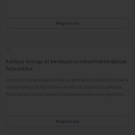
valósulna meg, a helyszíni adottságok figyelembevételével.
Megnézem
A Dózsa György út kerékpáros infrastruktúrájának
fejlesztése
Jelentős hiányossága a fővárosi kerékpáros úthálózatnak a
Dózsa György út Hősök tere és Váci út közé eső szakasza.
Különböző lokális beavatkozásokkal érdemben javítható
az útszakaszon a kerékpáros közlekedés biztonsága már
azt megelőzően, hogy többéves távlatban sor kerülne az út
teljes körű, komplex felújítására.
Megnézem