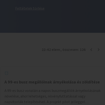
Feltételek törlése
22
-
42
elem
, összesen:
126
A 99-es busz megállóinak árnyékolása és zöldítése
A 99-es busz vonalán a napos buszmegállók árnyékolásának
növelése, ahol lehetséges, növényfuttatással vagy
napvitorlák telepítésével. A projekt pilot jelleggel