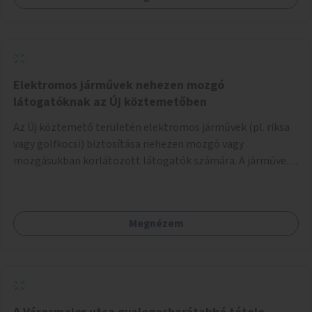
keresztezve.
Elektromos járművek nehezen mozgó
látogatóknak az Új köztemetőben
Az Új köztemető területén elektromos járművek (pl. riksa
vagy golfkocsi) biztosítása nehezen mozgó vagy
mozgásukban korlátozott látogatók számára. A járművek
a temetőkapu és a megadott sírhely között közlekednének.
Megnézem