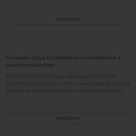
Megnézem
Pétanque-pálya és találkozópont kialakítása a
Gesztenyés kertben
A Gesztenyés kerti pétanque-pálya egy mindenki által
használható közösségi tér lehetne a park eddig egy kevésbé
használt részén. A játék egyszerre nyújtana lehetőséget
kikapcsolódásra, társasági élményre és sportolásra –
generációkon átívelően, akár mozgásukban korlátozott,
autizmussal vagy demenciával élő emberek számára is.
Megnézem