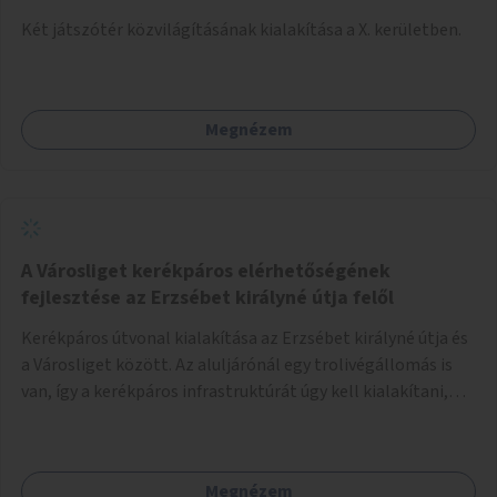
Két játszótér közvilágításának kialakítása a X. kerületben.
Megnézem
A Városliget kerékpáros elérhetőségének
fejlesztése az Erzsébet királyné útja felől
Kerékpáros útvonal kialakítása az Erzsébet királyné útja és
a Városliget között. Az aluljárónál egy trolivégállomás is
van, így a kerékpáros infrastruktúrát úgy kell kialakítani,
hogy biztonságosan lehessen biciklizni a troliforgalom
mellett is. Az útvonal átvezetésre kerülne a Hungária
körúton, majd a Városligetig folytatódna a Hermina utat
Megnézem