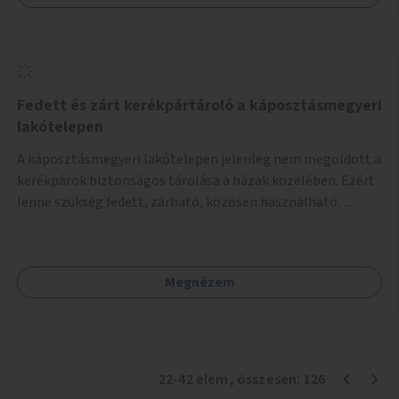
Fedett és zárt kerékpártároló a káposztásmegyeri
lakótelepen
A káposztásmegyeri lakótelepen jelenleg nem megoldott a
kerékpárok biztonságos tárolása a házak közelében. Ezért
lenne szükség fedett, zárható, közösen használható
kerékpártárolók kialakítására, amelyek védelmet nyújtanak
az időjárás viszontagságaival szemben.
Megnézem
22
-
42
elem
, összesen:
126