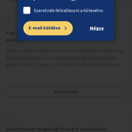
Szeretnék feliratkozni a hírlevélre.
E-mail küldése
Mégse
3 az 1-ben funkciójú sportpálya a Rákos-patak
mellett
A Rákos-patak mellett, a Göncöl és a Madarász Viktor utca
közötti szakaszon lévő zöldterületre egy gumiborítású
pálya létesítése, amely az állítható hálónak köszönhetően
alkalmas röplabdára, tollaslabdára, illetve lábteniszre is.
Megnézem
Játszóterek megvilágítása a X. kerületben