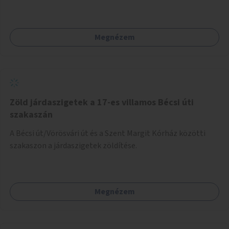
Megnézem
Zöld járdaszigetek a 17-es villamos Bécsi úti
szakaszán
A Bécsi út/Vörösvári út és a Szent Margit Kórház közötti
szakaszon a járdaszigetek zöldítése.
Megnézem