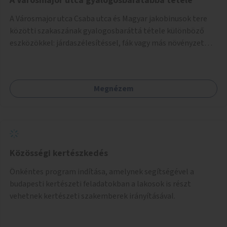
A Városmajor utca gyalogosbarátabbá tétele
A Városmajor utca Csaba utca és Magyar jakobinusok tere
közötti szakaszának gyalogosbaráttá tétele különböző
eszközökkel: járdaszélesítéssel, fák vagy más növényzet
telepítésével (ahol erre lehetőség van), figyelembe véve a
kerékpáros közlekedés biztonságát is.
Megnézem
Közösségi kertészkedés
Önkéntes program indítása, amelynek segítségével a
budapesti kertészeti feladatokban a lakosok is részt
vehetnek kertészeti szakemberek irányításával.