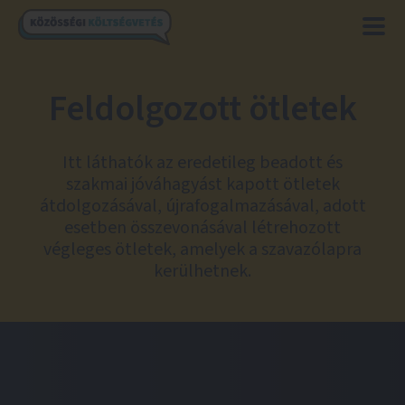
Feldolgozott ötletek
Itt láthatók az eredetileg beadott és
szakmai jóváhagyást kapott ötletek
átdolgozásával, újrafogalmazásával, adott
esetben összevonásával létrehozott
végleges ötletek, amelyek a szavazólapra
kerülhetnek.