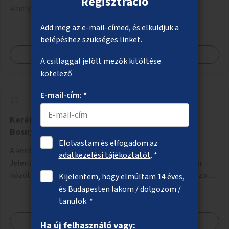
Regisztráció
kihelyezése.
Add meg az e-mail-címed, és elküldjük a
belépéshez szükséges linket.
Megnézem
A csillaggal jelölt mezők kitöltése
kötelező
E-mail-cím: *
Kerékpáros összeköttetés a Thököly úton a
Bosnyák tér felé
Elolvastam és elfogadom az
A kerékpározás feltételeinek javítása a Thököly úton.
adatkezelési tájékoztatót
. *
Jelenleg a Tisza István tér (Róna utca) és a Bosnyák tér
között nincs kerékpársáv, és csak a most épülő szakaszon
Kijelentem, hogy elmúltam 14 éves,
folytatódik a Bosnyák tér után.
és Budapesten lakom / dolgozom /
tanulok. *
Megnézem
Ha új felhasználó vagy: