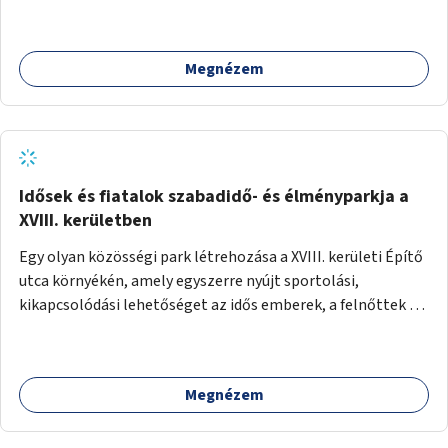
Megnézem
Idősek és fiatalok szabadidő- és élményparkja a
XVIII. kerületben
Egy olyan közösségi park létrehozása a XVIII. kerületi Építő
utca környékén, amely egyszerre nyújt sportolási,
kikapcsolódási lehetőséget az idős emberek, a felnőttek és
a gyerekek számára is.
Megnézem