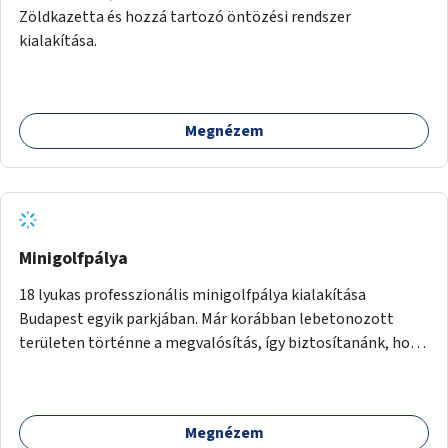
Zöldkazetta és hozzá tartozó öntözési rendszer
kialakítása.
Megnézem
Minigolfpálya
18 lyukas professzionális minigolfpálya kialakítása
Budapest egyik parkjában. Már korábban lebetonozott
területen történne a megvalósítás, így biztosítanánk, hogy
ne vesszen el további zöldfelület.
Megnézem