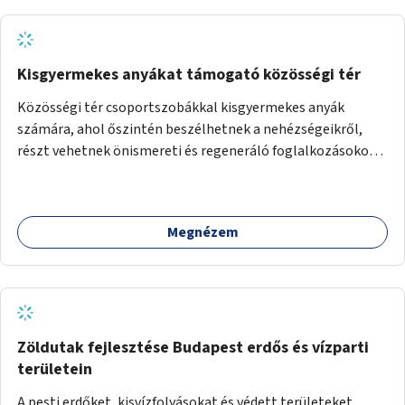
Kisgyermekes anyákat támogató közösségi tér
Közösségi tér csoportszobákkal kisgyermekes anyák
számára, ahol őszintén beszélhetnek a nehézségeikről,
részt vehetnek önismereti és regeneráló foglalkozásokon
(pl. gyógytorna, jóga, terápia), miközben a gyerekek
biztonságban játszhatnak.
Megnézem
Zöldutak fejlesztése Budapest erdős és vízparti
területein
A pesti erdőket, kisvízfolyásokat és védett területeket