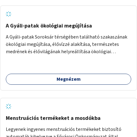
A Gyáli-patak ökológiai megújítása
A Gyáli-patak Soroksár térségében található szakaszának
ökológiai megújítása, élővízzé alakítása, természetes
medrének és élővilágának helyreállítása ökológiai
szakértők bevonásával.
Megnézem
Menstruációs termékeket a mosdókba
Legyenek ingyenes menstruációs termékeket biztosító
automaták kihelyezve a Fővárosi Önkormányzat által