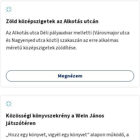
Zöld középszigetek az Alkotás utcán
Az Alkotás utca Déli pályaudvar melletti (Városmajor utca
és Nagyenyed utca közti) szakaszán az erre alkalmas
méretű középszigetek zöldítése.
Megnézem
Közösségi könyvszekrény a Wein János
játszótéren
„Hozz egy könyvet, vigyél egy könyvet" alapon működő, a