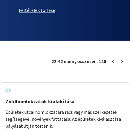
Feltételek törlése
22
-
42
elem
, összesen:
126
Zöldhomlokzatok kialakítása
Épületek utcai homlokzatára rács vagy más szerkezetek
segítségével növények futtatása. Az épületek kiválasztása
pályázat útján történik.