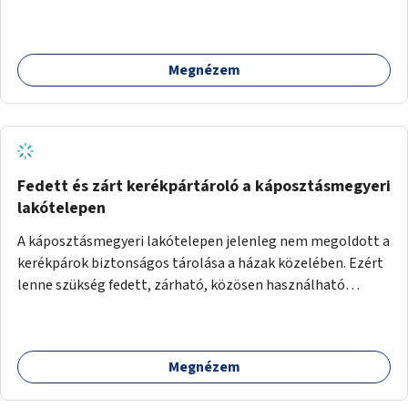
Megnézem
Fedett és zárt kerékpártároló a káposztásmegyeri
lakótelepen
A káposztásmegyeri lakótelepen jelenleg nem megoldott a
kerékpárok biztonságos tárolása a házak közelében. Ezért
lenne szükség fedett, zárható, közösen használható
kerékpártárolók kialakítására, amelyek védelmet nyújtanak
az időjárás viszontagságaival szemben.
Megnézem