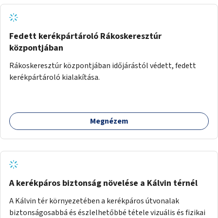
Fedett kerékpártároló Rákoskeresztúr
központjában
Rákoskeresztúr központjában időjárástól védett, fedett
kerékpártároló kialakítása.
Megnézem
A kerékpáros biztonság növelése a Kálvin térnél
A Kálvin tér környezetében a kerékpáros útvonalak
biztonságosabbá és észlelhetőbbé tétele vizuális és fizikai