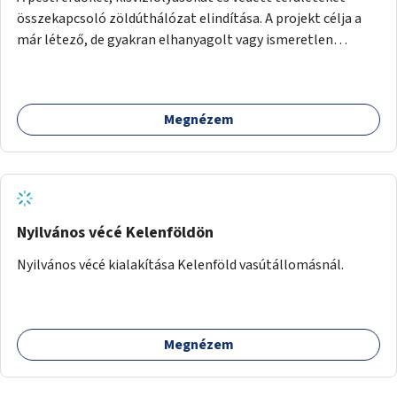
összekapcsoló zöldúthálózat elindítása. A projekt célja a
már létező, de gyakran elhanyagolt vagy ismeretlen
ösvények biztonságosabbá és használhatóbbá tétele,
különösen a közúti átvezetések, csúszós szakaszok és
szűkületek javításával, néhány ponton pedig helyszíni
Megnézem
beavatkozással (pl. táblák kihelyezése, hulladékgyűjtők,
akadálymentesítés). Az útvonalak kijelölése és
koncepcióterv-szintű összekötése támogatná a
zöldutakon való közlekedést.
Nyilvános vécé Kelenföldön
Nyilvános vécé kialakítása Kelenföld vasútállomásnál.
Megnézem