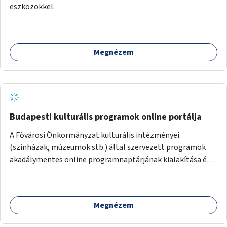
eszközökkel.
Megnézem
Budapesti kulturális programok online portálja
A Fővárosi Önkormányzat kulturális intézményei
(színházak, múzeumok stb.) által szervezett programok
akadálymentes online programnaptárjának kialakítása és
működtetése. Átfogó és naprakész tartalommal.
Megnézem