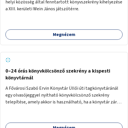
helyi közösség által fenntartott könyvszekrény kihelyezése
a XIII. kerületi Wein János játszótérre.
Megnézem
0–24 órás könyvkölcsönző szekrény a kispesti
könyvtárnál
A Fővárosi Szabó Ervin Könyvtár Üllői úti tagkönyvtáránál
egy olvasójeggyel nyitható könyvkölcsönző szekrény
telepítése, amely akkor is használható, ha a könyvtár zárva
van.
Megnézem