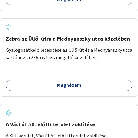
Zebra az Üllői útra a Mednyánszky utca közelében
Gyalogosátkelő létesítése az Üllői út és a Mednyánszky utca
sarkához, a 236-os buszmegálló közelében.
Megnézem
A Váci út 50. előtti terület zöldítése
A XIII. kerület, Váci út 50. előtti terület zöldítése.