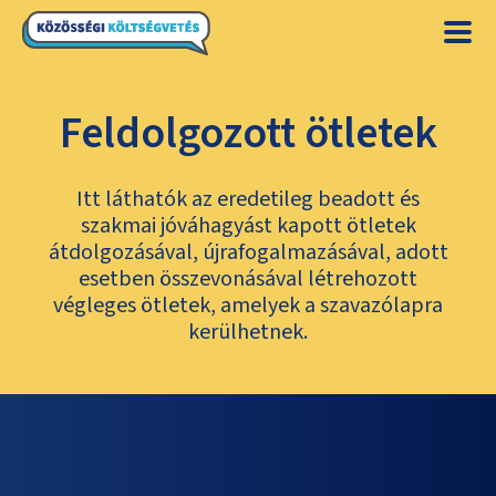
Feldolgozott ötletek
Itt láthatók az eredetileg beadott és
szakmai jóváhagyást kapott ötletek
átdolgozásával, újrafogalmazásával, adott
esetben összevonásával létrehozott
végleges ötletek, amelyek a szavazólapra
kerülhetnek.