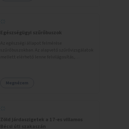
Egészségügyi szűrőbuszok
Az egészségi állapot felmérése
szűrőbuszokban. Az alapvető szűrővizsgálatok
mellett elérhető lenne felvilágosítás,
egészségügyi tanácsadás, a szexuális úton
terjedő betegségek szűrése és a
szenvedélybetegek támogatása.
Megnézem
Zöld járdaszigetek a 17-es villamos
Bécsi úti szakaszán