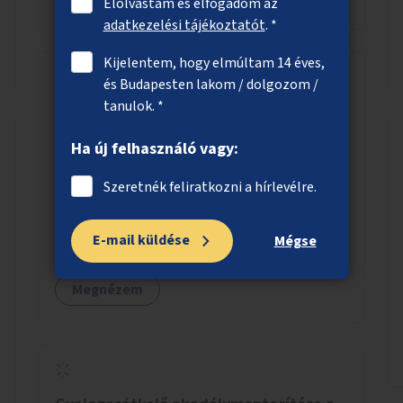
Elolvastam és elfogadom az
adatkezelési tájékoztatót
. *
Kijelentem, hogy elmúltam 14 éves,
és Budapesten lakom / dolgozom /
tanulok. *
Kerékpáros pumpapálya a Rákos-patak
mentén
Ha új felhasználó vagy:
Kerékpárosoknak pumpapálya (hullámpálya,
pumptrack) létrehozása a Rákos-patak
Szeretnék feliratkozni a hírlevélre.
mentén a Váci út és a Lomb utca közötti
parkoló helyén.
E-mail küldése
Mégse
Megnézem