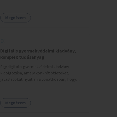
egészségügyi intézményekben.
Megnézem
Digitális gyermekvédelmi kiadvány,
komplex tudásanyag
Egy digitális gyermekvédelmi kiadvány
kidolgozása, amely konkrét ötleteket,
javaslatokat nyújt arra vonatkozóan, hogy
hogyan lehet a hétköznapokban kikerülni vagy
helyettesíteni a kisgyerekek okoseszköz-
használatát.
Megnézem