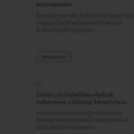
helyiségekben
A régóta üresen álló, közterületről közvetlenül
megközelíthető helyiségekből közösségi
kerékpártárolók kialakítása.
Megnézem
Taktilis sáv kialakítása siketvak
embereknek a Diószegi Sámuel utcán
A siketvak közlekedők segítése érdekében
létesüljenek taktilis sávok a Diószegi Sámuel
utcán, különös tekintettel a