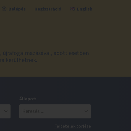
Belépés
Regisztráció
English
l, újrafogalmazásával, adott esetben
ra kerülhetnek.
Állapot:
Feltételek törlése