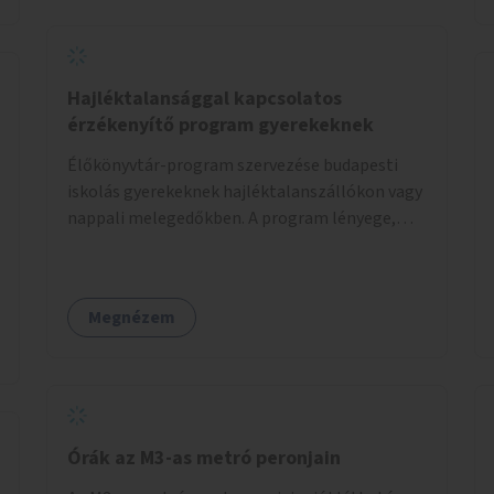
Hajléktalansággal kapcsolatos
érzékenyítő program gyerekeknek
Élőkönyvtár-program szervezése budapesti
iskolás gyerekeknek hajléktalanszállókon vagy
nappali melegedőkben. A program lényege,
hogy mesélésre nyitott hajléktalan emberek a
személyes történeteiket osztják meg egy
biztonságos, nyugodt környezetben. A diákok
Megnézem
szabadon választhatnak, hogy kihez
szeretnének odamenni beszélgetni, kérdéseket
feltenni – ezáltal közvetlen kapcsolat
alakulhat ki.
Órák az M3-as metró peronjain