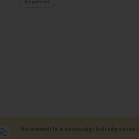
Megnézem
Ne maradj le a közösségi költségvetés l