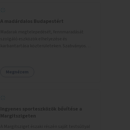
A madárdalos Budapestért
Madarak megtelepedését, fennmaradását
szolgáló eszközök elhelyezése és
karbantartása közterületeken. Szabványos
odúk mellett ez jelenthet itatókat, téli
madáretetőket is.
Megnézem
Ingyenes sporteszközök bővítése a
Margitszigeten
A Margitsziget északi részén saját testsúllyal