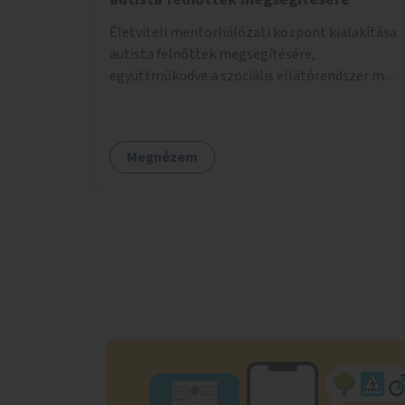
Életviteli mentorhálózati központ kialakítása
autista felnőttek megsegítésére,
együttműködve a szociális ellátórendszer más
szereplőivel.
Megnézem