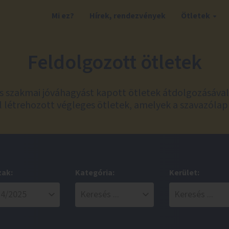
Mi ez?
Hírek, rendezvények
Ötletek
Feldolgozott ötletek
és szakmai jóváhagyást kapott ötletek átdolgozásáva
 létrehozott végleges ötletek, amelyek a szavazólap
zak:
Kategória:
Kerület: