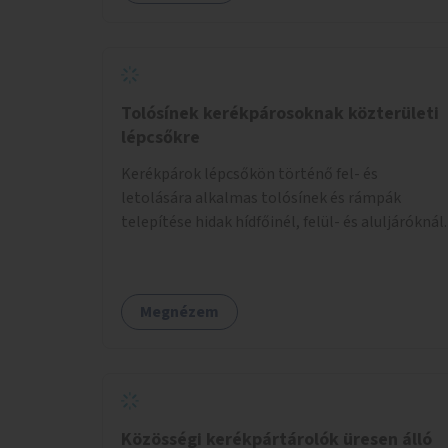
körű, komplex felújítására.
Tolósínek kerékpárosoknak közterületi
lépcsőkre
Kerékpárok lépcsőkön történő fel- és
letolására alkalmas tolósínek és rámpák
telepítése hidak hídfőinél, felül- és aluljáróknál.
Megnézem
Közösségi kerékpártárolók üresen álló