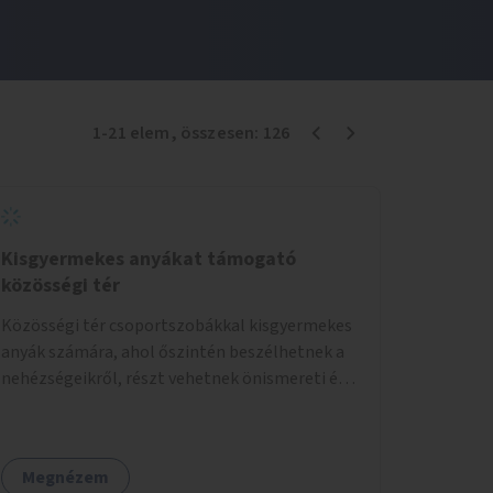
1
-
21
elem
, összesen:
126
Kisgyermekes anyákat támogató
közösségi tér
Közösségi tér csoportszobákkal kisgyermekes
anyák számára, ahol őszintén beszélhetnek a
nehézségeikről, részt vehetnek önismereti és
regeneráló foglalkozásokon (pl. gyógytorna,
jóga, terápia), miközben a gyerekek
biztonságban játszhatnak.
Megnézem