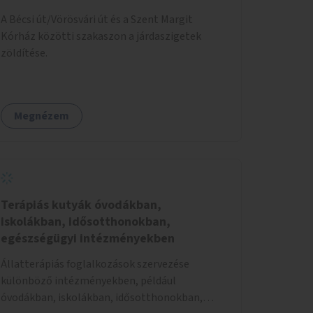
A Bécsi út/Vörösvári út és a Szent Margit
Kórház közötti szakaszon a járdaszigetek
zöldítése.
Megnézem
Terápiás kutyák óvodákban,
iskolákban, idősotthonokban,
egészségügyi intézményekben
Állatterápiás foglalkozások szervezése
különböző intézményekben, például
óvodákban, iskolákban, idősotthonokban,