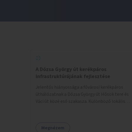
A Dózsa György út kerékpáros
infrastruktúrájának fejlesztése
Jelentős hiányossága a fővárosi kerékpáros
úthálózatnak a Dózsa György út Hősök tere és
Váci út közé eső szakasza. Különböző lokális
beavatkozásokkal érdemben javítható az
útszakaszon a kerékpáros közlekedés
biztonsága már azt megelőzően, hogy
Megnézem
többéves távlatban sor kerülne az út teljes