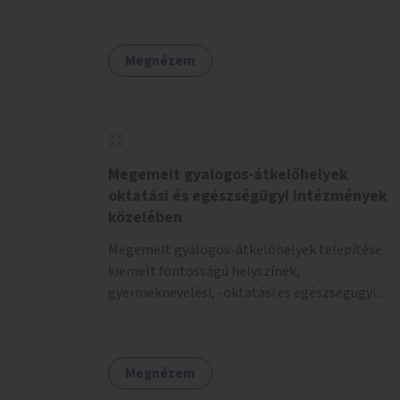
gyalogosátkelőknél.
Megnézem
Megemelt gyalogos-átkelőhelyek
oktatási és egészségügyi intézmények
közelében
Megemelt gyalogos-átkelőhelyek telepítése
kiemelt fontosságú helyszínek,
gyermeknevelési, -oktatási és egészségügyi
intézmények közelében Budapest különböző
pontjain, 7–12 helyszínen.
Megnézem