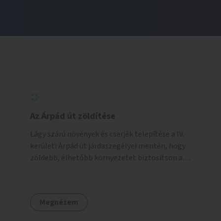
Az Árpád út zöldítése
Lágy szárú növények és cserjék telepítése a IV.
kerületi Árpád út járdaszegélyei mentén, hogy
zöldebb, élhetőbb környezetet biztosítson a
gyalogosok számára.
Megnézem