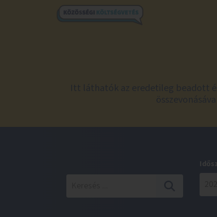
Itt láthatók az eredetileg beadott 
összevonásával
Idős