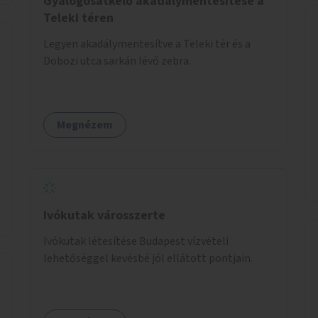
Gyalogosátkelő akadálymentesítése a
Teleki téren
Legyen akadálymentesítve a Teleki tér és a
Dobozi utca sarkán lévő zebra.
Megnézem
Ivókutak városszerte
Ivókutak létesítése Budapest vízvételi
lehetőséggel kevésbé jól ellátott pontjain.