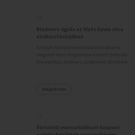
Biodiverz ágyás az Illyés Gyula utca
elválasztósávjában
Az Illyés Gyula utca elválasztósávjában a
meglévő fasor megtartása mellett extenzív
fenntartású, biodiverz zöldfelület létesítése a
jelenlegi gyep helyén.
Megnézem
Életviteli mentorhálózati központ
autista felnőttek megsegítésére