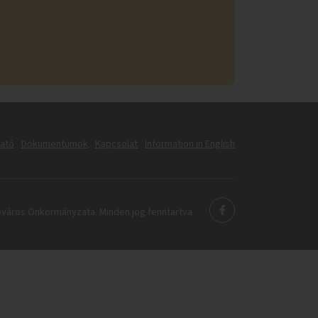
tató
Dokumentumok
Kapcsolat
Information in English
város Önkormányzata. Minden jog fenntartva