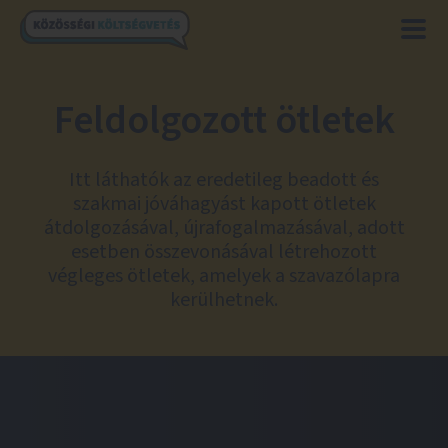
Feldolgozott ötletek
Itt láthatók az eredetileg beadott és
szakmai jóváhagyást kapott ötletek
átdolgozásával, újrafogalmazásával, adott
esetben összevonásával létrehozott
végleges ötletek, amelyek a szavazólapra
kerülhetnek.