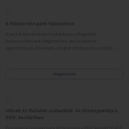
A Flórián téri park fejlesztése
A park fejlesztésének folytatása az elfogadott
koncepciótervnek megfelelően, de társadalmi
egyeztetéssel. Növények, virágok ültetésével, a sétány
felújításával, természetes burkolatú futókör
létrehozásával sokat javulhatna a park minősége.
Megnézem
Idősek és fiatalok szabadidő- és élményparkja a
XVIII. kerületben
Egy olyan közösségi park létrehozása a XVIII. kerületi Építő