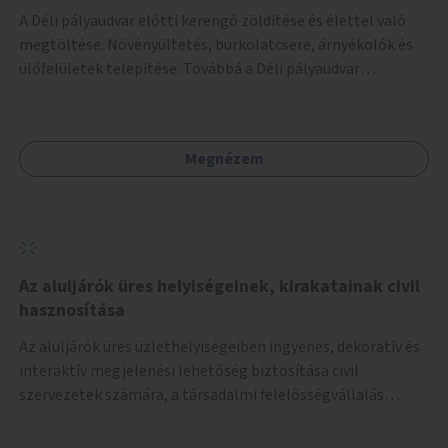
A Déli pályaudvar előtti kerengő zöldítése és élettel való
megtöltése. Növényültetés, burkolatcsere, árnyékolók és
ülőfelületek telepítése. Továbbá a Déli pályaudvar
környezetének zöldítése, a kihasználatlan területek
zöldfelületekkel való gazdagítása.
Megnézem
Az aluljárók üres helyiségeinek, kirakatainak civil
hasznosítása
Az aluljárók üres üzlethelyiségeiben ingyenes, dekoratív és
interaktív megjelenési lehetőség biztosítása civil
szervezetek számára, a társadalmi felelősségvállalás
jegyében. A cél, hogy közérdekű, segítő tevékenységeket
mutassanak be látványos, gondolatébresztő formában,