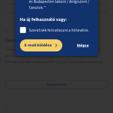
és Budapesten lakom / dolgozom /
tanulok. *
Megnézem
Ha új felhasználó vagy:
Szeretnék feliratkozni a hírlevélre.
Tanösvény az Ördög-ároknál
E-mail küldése
Mégse
Tanösvény kialakítása az Ördög-árok egyes helyszínein,
állomások létesítésével. Egységes táblákkal, a táblák
környezetének rendezésével. Online tanösvény-bemutató
felület kialakítása.
Megnézem