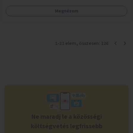
például rajzokkal, kérdésekkel, üzenetküldési lehetőséggel
Megnézem
vagy akciónapokkal – bérleti és közüzemi díjak nélkül, a
jelenlegi elhanyagolt állapot helyett.
1
-
21
elem
, összesen:
126
Ne maradj le a közösségi
költségvetés legfrissebb