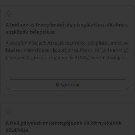
A budapesti levegőminőség vizsgálatára alkalmas
eszközök telepítése
A levegőminőséget vizsgáló szenzorok telepítése, amelyek
képesek mérni többek között a szálló por (PM10 és a PM2,5
), az ózon (O₃) és a nitrogén-dioxid (NO₂) koncentrációját,
valamint meteorológiai paramétereket, például a
szélsebességet, a szélirányt, a hőmérsékletet vagy a relatív
páratartalmat. A gyűjtött adatok egy online platformon
Megnézem
(webes felület és mobilalkalmazás) lennének elérhetők,
térképes megjelenítéssel és időbeli bontásban.
A Déli pályaudvar kerengőjének és környékének
zöldítése