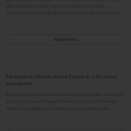
utca környékén, amely egyszerre nyújt sportolási,
kikapcsolódási lehetőséget az idős emberek, a felnőttek és
a gyerekek számára is.
Megnézem
Kerékpáros infrastruktúra Csepel és a Kis-Duna-
part között
Kerékpáros kapcsolat kialakítása Csepel és a Kis-Duna-part
között az útvonalak kijelölésével, kisebb korrekciókkal,
valamint szükség esetén biztonságos átkelőhelyek
létesítésével.