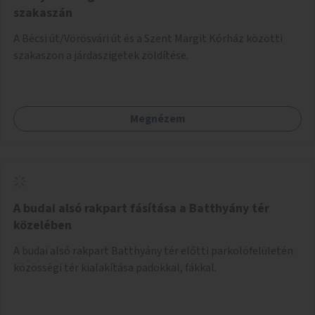
szakaszán
A Bécsi út/Vörösvári út és a Szent Margit Kórház közötti
szakaszon a járdaszigetek zöldítése.
Megnézem
A budai alsó rakpart fásítása a Batthyány tér
közelében
A budai alsó rakpart Batthyány tér előtti parkolófelületén
közösségi tér kialakítása padokkal, fákkal.