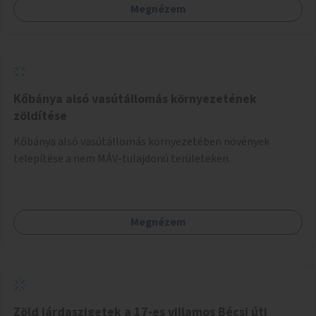
Megnézem
Kőbánya alsó vasútállomás környezetének
zöldítése
Kőbánya alsó vasútállomás környezetében növények
telepítése a nem MÁV-tulajdonú területeken.
Megnézem
Zöld járdaszigetek a 17-es villamos Bécsi úti