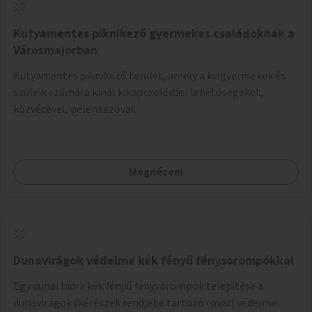
Kutyamentes piknikező gyermekes családoknak a
Városmajorban
Kutyamentes piknikező terület, amely a kisgyermekek és
szüleik számára kínál kikapcsolódási lehetőségeket,
közvécével, pelenkázóval.
Megnézem
Dunavirágok védelme kék fényű fénysorompókkal
Egy dunai hídra kék fényű fénysorompók telepítése a
dunavirágok (kérészek rendjébe tartozó rovar) védelme