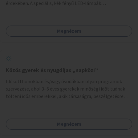
érdekében. A speciális, kék fényű LED-lámpák
felszerelésének célja, hogy a rajzó kérészeket a vízfelszín
felett tartsák, megakadályozva, hogy a hidak úttestjére
repüljenek, és ott rakják le petéiket.
Megnézem
Közös gyerek és nyugdíjas „napközi”
Idősotthonokban és/vagy óvodákban olyan programok
szervezése, ahol 3–6 éves gyerekek minőségi időt tudnak
tölteni idős emberekkel, akik társaságra, beszélgetésre
vágynak.
Megnézem