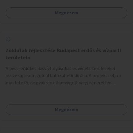
Megnézem
Zöldutak fejlesztése Budapest erdős és vízparti
területein
A pesti erdőket, kisvízfolyásokat és védett területeket
összekapcsoló zöldúthálózat elindítása. A projekt célja a
már létező, de gyakran elhanyagolt vagy ismeretlen
ösvények biztonságosabbá és használhatóbbá tétele,
különösen a közúti átvezetések, csúszós szakaszok és
szűkületek javításával, néhány ponton pedig helyszíni
Megnézem
beavatkozással (pl. táblák kihelyezése, hulladékgyűjtők,
akadálymentesítés). Az útvonalak kijelölése és
koncepcióterv-szintű összekötése támogatná a
zöldutakon való közlekedést.