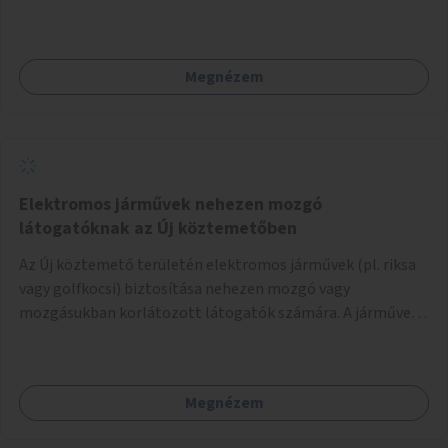
működtetése. Átfogó és naprakész tartalommal.
Megnézem
Elektromos járművek nehezen mozgó
látogatóknak az Új köztemetőben
Az Új köztemető területén elektromos járművek (pl. riksa
vagy golfkocsi) biztosítása nehezen mozgó vagy
mozgásukban korlátozott látogatók számára. A járművek
a temetőkapu és a megadott sírhely között közlekednének.
Megnézem