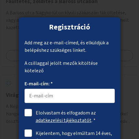
Faültetés, zöldítés a Baross utcában
A Baross utca Nagykörúton kívüli szakaszán fák ültetése,
vagy ahol erre a közművek miatt nincs lehetőség, kiemelt
Regisztráció
kazettás évelőágyások létrehozása.
Add meg az e-mail-címed, és elküldjük a
belépéshez szükséges linket.
Megnézem
A csillaggal jelölt mezők kitöltése
kötelező
E-mail-cím: *
Virágosítás a Népligetben
A Népliget egy részének virágosítása és zöldítése
Elolvastam és elfogadom az
hangulatos sétányokkal. A fejlesztés a meglévő tervekkel
adatkezelési tájékoztatót
. *
összhangban, az angolkert jellegű jövőképhez illeszkedve
valósulhat meg.
Kijelentem, hogy elmúltam 14 éves,