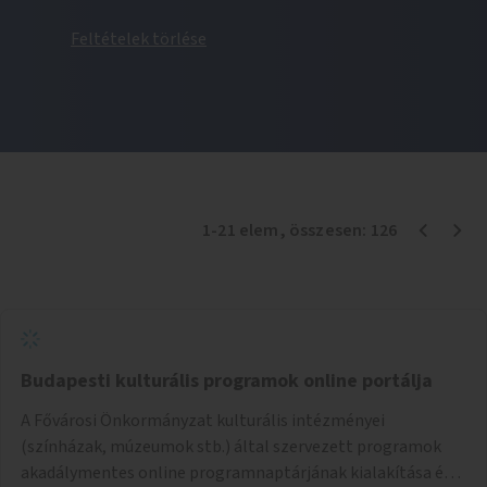
Feltételek törlése
1
-
21
elem
, összesen:
126
Budapesti kulturális programok online portálja
A Fővárosi Önkormányzat kulturális intézményei
(színházak, múzeumok stb.) által szervezett programok
akadálymentes online programnaptárjának kialakítása és