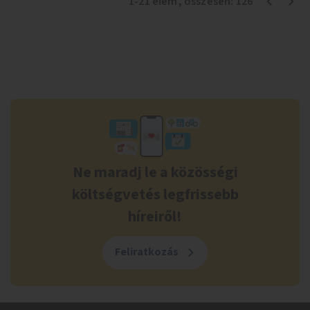
1
-
21
elem
, összesen:
126
Ne maradj le a közösségi
költségvetés legfrissebb
híreiről!
Feliratkozás