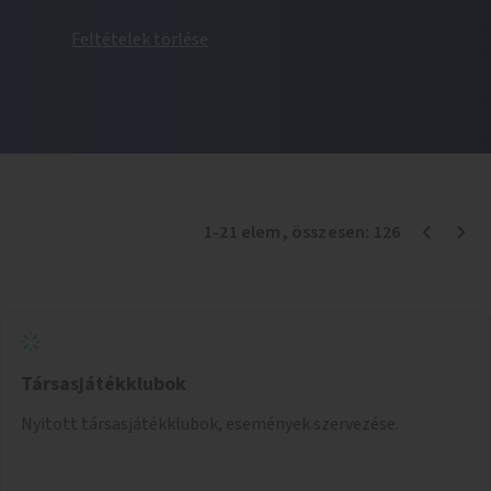
Feltételek törlése
1
-
21
elem
, összesen:
126
Társasjátékklubok
Nyitott társasjátékklubok, események szervezése.