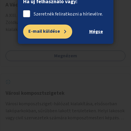
Ha új felhasználó vagy:
A Váci út 50. előtti terület zöldítése
Szeretnék feliratkozni a hírlevélre.
A XIII. kerület, Váci út 50. előtti terület zöldítése.
Zöldkazetta és hozzá tartozó öntözési rendszer
kialakítása.
E-mail küldése
Mégse
Megnézem
Városi komposztszigetek
Városi komposztsziget-hálózat kialakítása, elsősorban
lakóparkokban, sűrűbben lakott területeken. Helyi lakosok
vagy civil szervezetek számára komposztmesteri képzés
biztosítása, ami lehetővé teszi a komposztszigetek