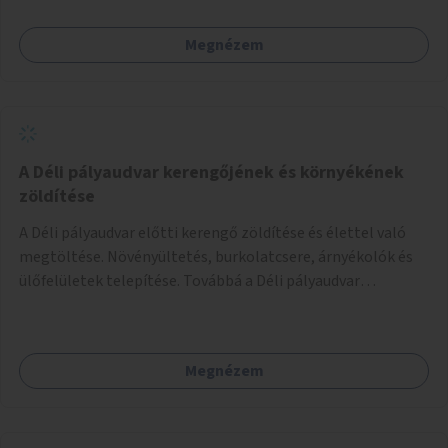
helyben történő hosszú távú fenntartását.
Megnézem
A Déli pályaudvar kerengőjének és környékének
zöldítése
A Déli pályaudvar előtti kerengő zöldítése és élettel való
megtöltése. Növényültetés, burkolatcsere, árnyékolók és
ülőfelületek telepítése. Továbbá a Déli pályaudvar
környezetének zöldítése, a kihasználatlan területek
zöldfelületekkel való gazdagítása.
Megnézem