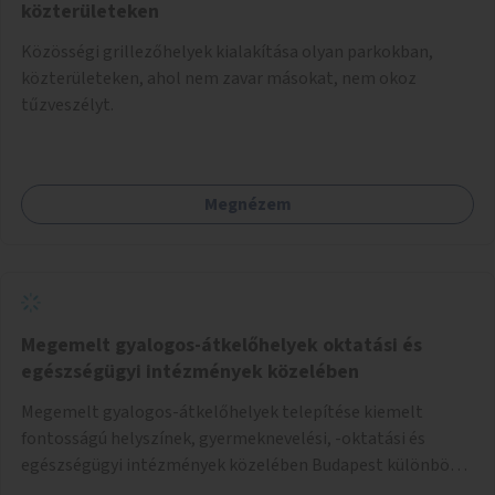
közterületeken
Közösségi grillezőhelyek kialakítása olyan parkokban,
közterületeken, ahol nem zavar másokat, nem okoz
tűzveszélyt.
Megnézem
Megemelt gyalogos-átkelőhelyek oktatási és
egészségügyi intézmények közelében
Megemelt gyalogos-átkelőhelyek telepítése kiemelt
fontosságú helyszínek, gyermeknevelési, -oktatási és
egészségügyi intézmények közelében Budapest különböző
pontjain, 7–12 helyszínen.