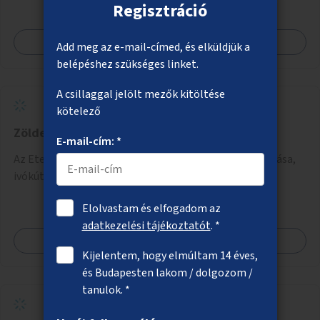
Regisztráció
támogatása.
Megnézem
Add meg az e-mail-címed, és elküldjük a
belépéshez szükséges linket.
A csillaggal jelölt mezők kitöltése
kötelező
Zöldebb, árnyékosabb Etele tér
E-mail-cím: *
Az Etele téren fák telepítése, árnyékos helyek kialakítása,
ivókút telepítése.
Elolvastam és elfogadom az
adatkezelési tájékoztatót
. *
Megnézem
Kijelentem, hogy elmúltam 14 éves,
és Budapesten lakom / dolgozom /
tanulok. *