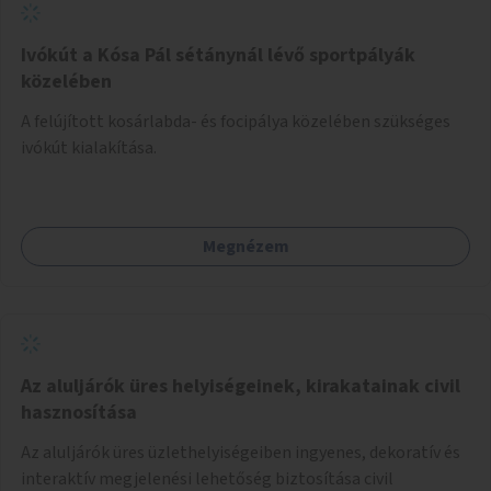
Ivókút a Kósa Pál sétánynál lévő sportpályák
közelében
A felújított kosárlabda- és focipálya közelében szükséges
ivókút kialakítása.
Megnézem
Az aluljárók üres helyiségeinek, kirakatainak civil
hasznosítása
Az aluljárók üres üzlethelyiségeiben ingyenes, dekoratív és
interaktív megjelenési lehetőség biztosítása civil