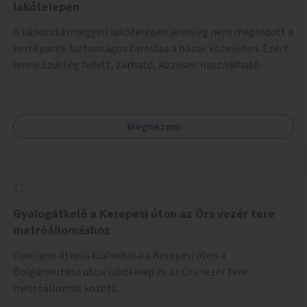
lakótelepen
A káposztásmegyeri lakótelepen jelenleg nem megoldott a
kerékpárok biztonságos tárolása a házak közelében. Ezért
lenne szükség fedett, zárható, közösen használható
kerékpártárolók kialakítására, amelyek védelmet nyújtanak
az időjárás viszontagságaival szemben.
Megnézem
Gyalogátkelő a Kerepesi úton az Örs vezér tere
metróállomáshoz
Gyalogos átkelő kialakítása a Kerepesi úton a
Bolgárkertész utcai lakótelep és az Örs vezér tere
metróállomás között.