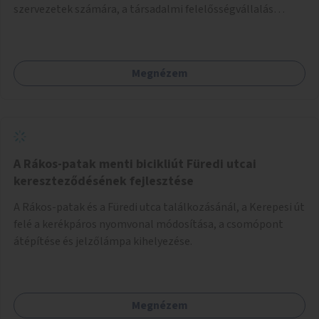
szervezetek számára, a társadalmi felelősségvállalás
jegyében. A cél, hogy közérdekű, segítő tevékenységeket
mutassanak be látványos, gondolatébresztő formában,
például rajzokkal, kérdésekkel, üzenetküldési lehetőséggel
Megnézem
vagy akciónapokkal – bérleti és közüzemi díjak nélkül, a
jelenlegi elhanyagolt állapot helyett.
A Rákos-patak menti bicikliút Füredi utcai
kereszteződésének fejlesztése
A Rákos-patak és a Füredi utca találkozásánál, a Kerepesi út
felé a kerékpáros nyomvonal módosítása, a csomópont
átépítése és jelzőlámpa kihelyezése.
Megnézem