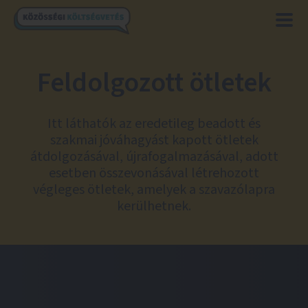
Feldolgozott ötletek
Itt láthatók az eredetileg beadott és
szakmai jóváhagyást kapott ötletek
átdolgozásával, újrafogalmazásával, adott
esetben összevonásával létrehozott
végleges ötletek, amelyek a szavazólapra
kerülhetnek.