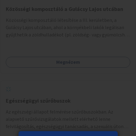
Közösségi komposztáló a Gulácsy Lajos utcában
Közösségi komposztáló létesítése a III. kerületben, a
Gulácsy Lajos utcában, ahol a környékbeli lakók legálisan
gyűjthetik a zöldhulladékot (pl. zöldség- vagy gyümölcshéj,
letört gallyak, falevelek), akár aprítási lehetőséggel is. A
fenntartható működés érdekében a lakosok számára
komposztmesteri képzést is biztosítunk. A komposztáló
Megnézem
csak akkor valósulhat meg, ha létrejön egy helyi fenntartó
közösség, amely vállalja a működtetést és a felügyeletet.
Egészségügyi szűrőbuszok
Az egészségi állapot felmérése szűrőbuszokban. Az
alapvető szűrővizsgálatok mellett elérhető lenne
felvilágosítás, egészségügyi tanácsadás, a szexuális úton
terjedő betegségek szűrése és a szenvedélybetegek