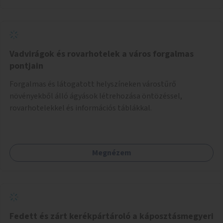
Vadvirágok és rovarhotelek a város forgalmas
pontjain
Forgalmas és látogatott helyszíneken várostűrő
növényekből álló ágyások létrehozása öntözéssel,
rovarhotelekkel és információs táblákkal.
Megnézem
Fedett és zárt kerékpártároló a káposztásmegyeri