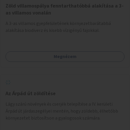
Zöld villamospálya fenntarthatóbbá alakítása a 3-
as villamos vonalán
A 3-as villamos gyepfelületének környezetbarátabbá
alakítása biodiverz és kisebb vízigényű fajokkal.
Megnézem
Az Árpád út zöldítése
Lágy szárú növények és cserjék telepítése a IV. kerületi
Árpád út járdaszegélyei mentén, hogy zöldebb, élhetőbb
környezetet biztosítson a gyalogosok számára.