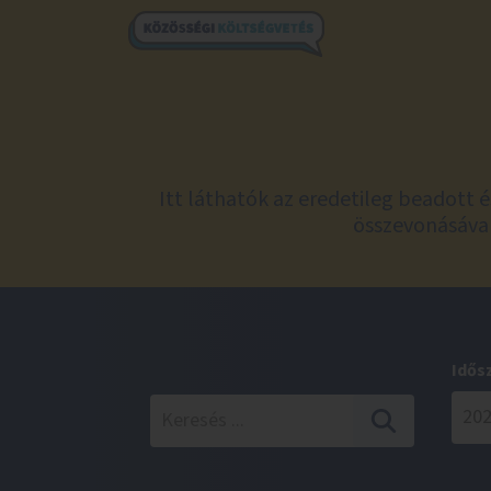
Itt láthatók az eredetileg beadott 
összevonásával
Idős