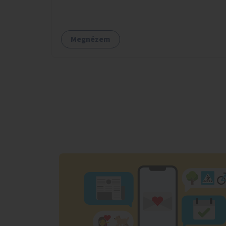
pelenkázóval.
Megnézem