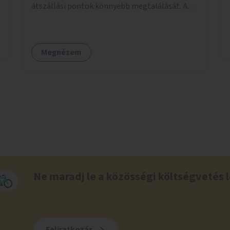
átszállási pontok könnyebb megtalálását. A
megoldás célja a tájékozódás egyszerűsítése,
különösen a kevésbé gyakran közlekedők és a
turisták számára, nemzetközi jó gyakorlatok
Megnézem
alapján.
Ne maradj le a közösségi költségvetés l
Feliratkozás