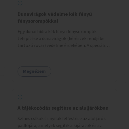
Dunavirágok védelme kék fényű
fénysorompókkal
Egy dunai hídra kék fényű fénysorompók
telepítése a dunavirágok (kérészek rendjébe
tartozó rovar) védelme érdekében. A speciális,
kék fényű LED-lámpák felszerelésének célja,
hogy a rajzó kérészeket a vízfelszín felett
tartsák, megakadályozva, hogy a hidak
Megnézem
úttestjére repüljenek, és ott rakják le petéiket.
A tájékozódás segítése az aluljárókban
Színes csíkok és nyilak felfestése az aluljárók
padlójára, amelyek segítik a kijáratok és az