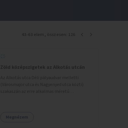
43
-
63
elem
, összesen:
126
Zöld középszigetek az Alkotás utcán
Az Alkotás utca Déli pályaudvar melletti
(Városmajor utca és Nagyenyed utca közti)
szakaszán az erre alkalmas méretű
középszigetek zöldítése.
Megnézem