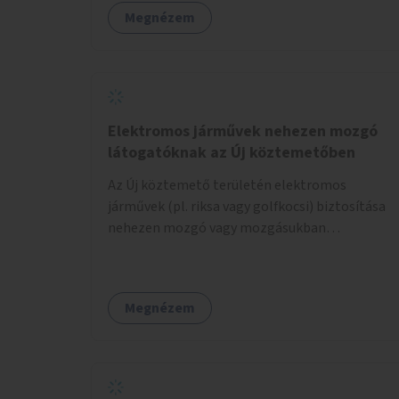
Megnézem
Elektromos járművek nehezen mozgó
látogatóknak az Új köztemetőben
Az Új köztemető területén elektromos
járművek (pl. riksa vagy golfkocsi) biztosítása
nehezen mozgó vagy mozgásukban
korlátozott látogatók számára. A járművek a
temetőkapu és a megadott sírhely között
közlekednének.
Megnézem