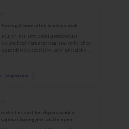
Pénzügyi ismeretek iskolásoknak
Induljon interaktív beszélgetéssorozat
iskolások számára gazdasági szakemberek és
közgazdászok vezetésével, ahol a fiatalok a
pénzügyi-gazdasági alapismeretekkel
kapcsolatban tájékozódhatnak. A program
többalkalmas lenne, heti rendszerességgel
Megnézem
tartanák iskolai csoportok számára,
önkormányzati intézményben vagy külső
helyszínen iskolai együttműködéssel. A
szervezést az Önkormányzat koordinálná, a
tematikát a szakemberek alakítanák ki, külön
figyelmet fordítva a hátrányos helyzetű
Fedett és zárt kerékpártároló a
gyerekek bevonására is. A program pilot
káposztásmegyeri lakótelepen
jelleggel indulna, több korosztály számára.