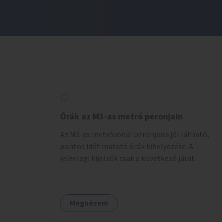
Órák az M3-as metró peronjain
Az M3-as metróvonal peronjaira jól látható,
pontos időt mutató órák kihelyezése. A
jelenlegi kijelzők csak a következő járat
érkezését mutatják, az aktuális időt nem. Az
órák a peronokon várakozók tájékozódását
segítenék, ahogyan az más közösségi tereken
Megnézem
is bevett gyakorlat.