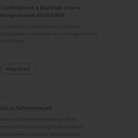
Zöldfelületek a Budafoki úton a
Hengermalom úttól kifelé
Zöldfelületek létesítése erre alkalmas
helyszíneken a Budafoki úton a Hengermalom
úttól kifelé.
Megnézem
Utcai falfestmények
Dekoratív falfestmények és graffitik
megvalósítása jelenleg kihasználatlan
felületeken. A műveket pályázat útján