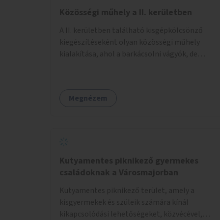
Közösségi műhely a II. kerületben
A II. kerületben található kisgépkölcsönző
kiegészítéseként olyan közösségi műhely
kialakítása, ahol a barkácsolni vágyók, de
helyhiány vagy szerszámhiány miatt
hátrányból indulók megtalálhatják a számukra
megfelelő helyet.
Megnézem
Kutyamentes piknikező gyermekes
családoknak a Városmajorban
Kutyamentes piknikező terület, amely a
kisgyermekek és szüleik számára kínál
kikapcsolódási lehetőségeket, közvécével,