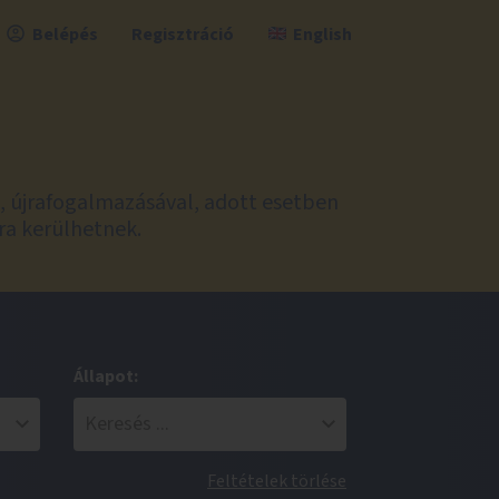
Belépés
Regisztráció
English
l, újrafogalmazásával, adott esetben
ra kerülhetnek.
Állapot:
Feltételek törlése