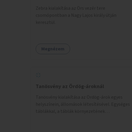
Zebra kialakítása az Örs vezér tere
csomópontban a Nagy Lajos király útján
keresztül.
Megnézem
Tanösvény az Ördög-ároknál
Tanösvény kialakítása az Ördög-árok egyes
helyszínein, állomások létesítésével. Egységes
táblákkal, a táblák környezetének
rendezésével. Online tanösvény-bemutató
felület kialakítása.