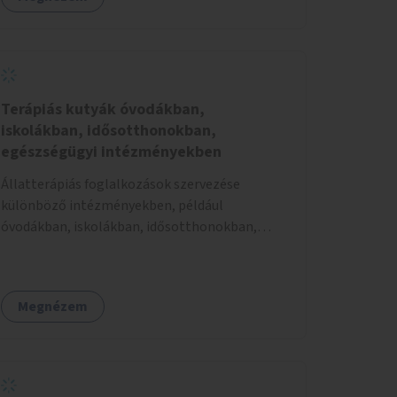
Terápiás kutyák óvodákban,
iskolákban, idősotthonokban,
egészségügyi intézményekben
Állatterápiás foglalkozások szervezése
különböző intézményekben, például
óvodákban, iskolákban, idősotthonokban,
egészségügyi intézményekben.
Megnézem