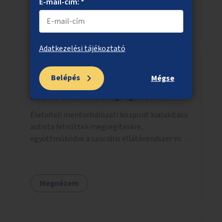
megtalálásában különféle mozgásformákon
E-mail-cím: *
keresztül (pl. jóga, vízi torna, aerobik, csikung).
Megnézem
Adatkezelési tájékoztató
Belépés
Mégse
Életviteli mentorhálózati központ
autista felnőttek megsegítésére
Életviteli mentorhálózati központ kialakítása
autista felnőttek megsegítésére,
együttműködve a szociális ellátórendszer más
szereplőivel.
Megnézem