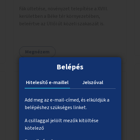
Fák ültetése, növényzet telepítése a XVIII.
kerületben a Béke tér környezetében,
beleértve az Üllői út közeli szakaszát is.
Megnézem
Belépés
Hitelesítő e-maillel
Jelszóval
Aktív Budapest – Ingyenes közösségi
sportprogramok
Add meg az e-mail-címed, és elküldjük a
belépéshez szükséges linket.
Ingyenes sportfoglalkozások fiataloknak,
időseknek és családoknak. Az egészséges
A csillaggal jelölt mezők kitöltése
életmódot támogató programokon képzett
kötelező
edzők segítenek a mozgás örömének