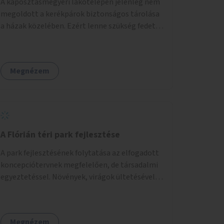
A káposztásmegyeri lakótelepen jelenleg nem
megoldott a kerékpárok biztonságos tárolása
a házak közelében. Ezért lenne szükség fedett,
zárható, közösen használható kerékpártárolók
kialakítására, amelyek védelmet nyújtanak az
időjárás viszontagságaival szemben.
Megnézem
A Flórián téri park fejlesztése
A park fejlesztésének folytatása az elfogadott
koncepciótervnek megfelelően, de társadalmi
egyeztetéssel. Növények, virágok ültetésével, a
sétány felújításával, természetes burkolatú
futókör létrehozásával sokat javulhatna a park
minősége.
Megnézem