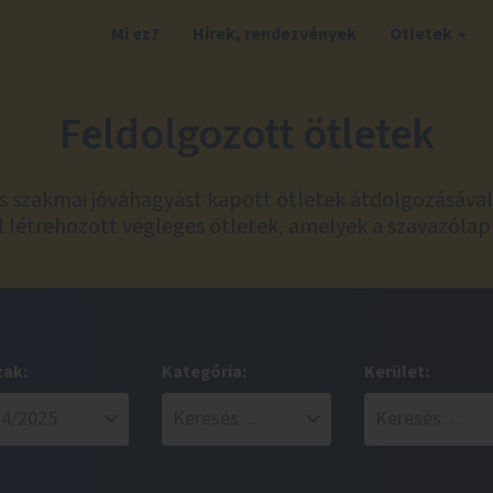
Mi ez?
Hírek, rendezvények
Ötletek
Feldolgozott ötletek
és szakmai jóváhagyást kapott ötletek átdolgozásáva
 létrehozott végleges ötletek, amelyek a szavazólap
zak:
Kategória:
Kerület: