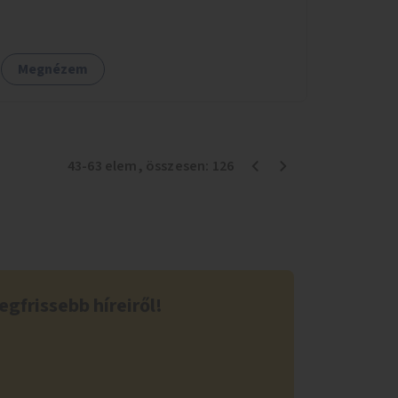
választott művészek és művészeti hallgatók
készítenék el.
Megnézem
43
-
63
elem
, összesen:
126
egfrissebb híreiről!