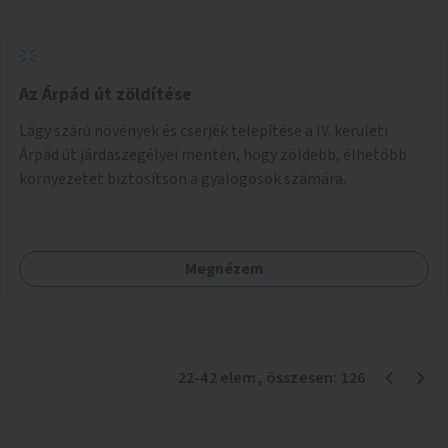
Az Árpád út zöldítése
Lágy szárú növények és cserjék telepítése a IV. kerületi
Árpád út járdaszegélyei mentén, hogy zöldebb, élhetőbb
környezetet biztosítson a gyalogosok számára.
Megnézem
22
-
42
elem
, összesen:
126