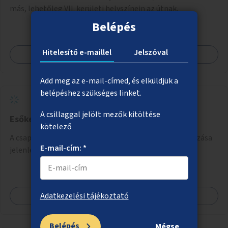
más, lehetőleg VII. kerületi helyszínein az útnak.
Belépés
Hitelesítő e-maillel
Jelszóval
Megnézem
Add meg az e-mail-címed, és elküldjük a
belépéshez szükséges linket.
A csillaggal jelölt mezők kitöltése
Esőkertek a városban
kötelező
A csapadék megtartására alkalmas esőkertek létrehozása
E-mail-cím: *
jelenleg burkolt területek helyén.
Megnézem
Adatkezelési tájékoztató
Belépés
Mégse