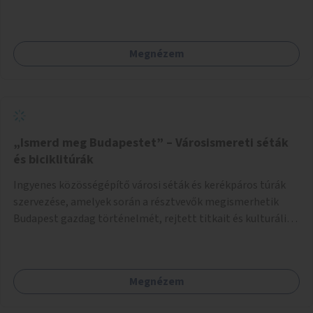
Megnézem
„Ismerd meg Budapestet” – Városismereti séták
és biciklitúrák
Ingyenes közösségépítő városi séták és kerékpáros túrák
szervezése, amelyek során a résztvevők megismerhetik
Budapest gazdag történelmét, rejtett titkait és kulturális
értékeit. A város felfedezése összekötve a mozgás
népszerűsítésével mindenki számára nagy élményt
nyújthat.
Megnézem