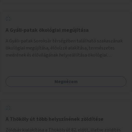
A Gyáli-patak ökológiai megújítása
A Gyáli-patak Soroksár térségében található szakaszának
ökológiai megújítása, élővízzé alakítása, természetes
medrének és élővilágának helyreállítása ökológiai
szakértők bevonásával.
Megnézem
A Thököly út több helyszínének zöldítése
Zöldsáv kialakítása a Thököly út 82. előtt, illetve zöldítés