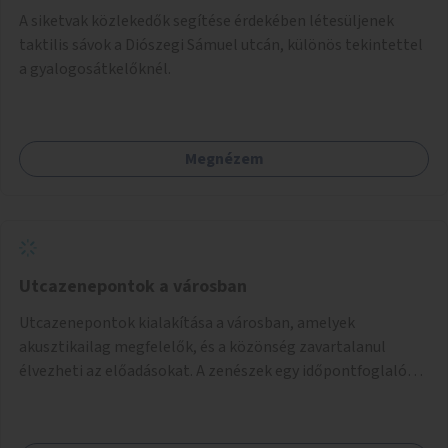
A siketvak közlekedők segítése érdekében létesüljenek
taktilis sávok a Diószegi Sámuel utcán, különös tekintettel
a gyalogosátkelőknél.
Megnézem
Utcazenepontok a városban
Utcazenepontok kialakítása a városban, amelyek
akusztikailag megfelelők, és a közönség zavartalanul
élvezheti az előadásokat. A zenészek egy időpontfoglalón
jelentkezhetnek be fellépni.