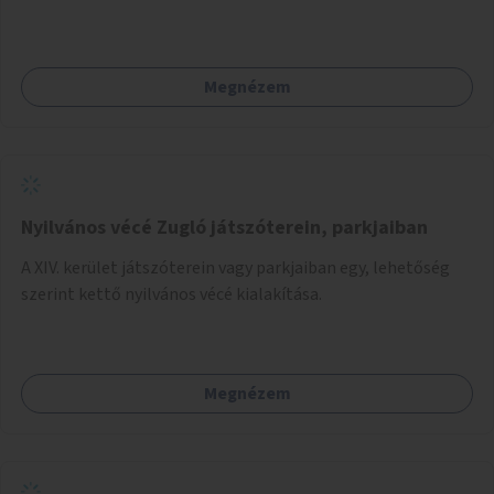
Megnézem
Nyilvános vécé Zugló játszóterein, parkjaiban
A XIV. kerület játszóterein vagy parkjaiban egy, lehetőség
szerint kettő nyilvános vécé kialakítása.
Megnézem