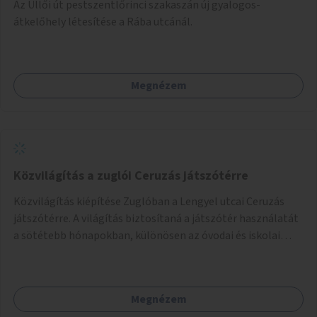
Az Üllői út pestszentlőrinci szakaszán új gyalogos-
átkelőhely létesítése a Rába utcánál.
Megnézem
Közvilágítás a zuglói Ceruzás játszótérre
Közvilágítás kiépítése Zuglóban a Lengyel utcai Ceruzás
játszótérre. A világítás biztosítaná a játszótér használatát
a sötétebb hónapokban, különösen az óvodai és iskolai
foglalkozások utáni időszakban.
Megnézem