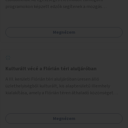
programokon képzett edzők segítenek a mozgás
örömének megtalálásában különféle mozgásformákon
keresztül (pl. jóga, vízi torna, aerobik, csikung).
Megnézem
Kulturált vécé a Flórián téri aluljáróban
A III. kerületi Flórián téri aluljáróban üresen álló
üzlethelyiségből kulturált, kis alapterületű illemhely
kialakítása, amely a Flórián téren áthaladó közönséget
szolgálná ki.
Megnézem