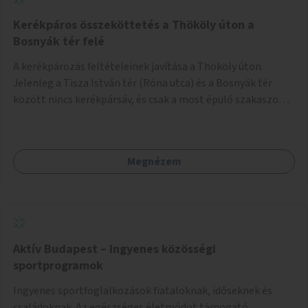
Kerékpáros összeköttetés a Thököly úton a
Bosnyák tér felé
A kerékpározás feltételeinek javítása a Thököly úton.
Jelenleg a Tisza István tér (Róna utca) és a Bosnyák tér
között nincs kerékpársáv, és csak a most épülő szakaszon
folytatódik a Bosnyák tér után.
Megnézem
Aktív Budapest – Ingyenes közösségi
sportprogramok
Ingyenes sportfoglalkozások fiataloknak, időseknek és
családoknak. Az egészséges életmódot támogató