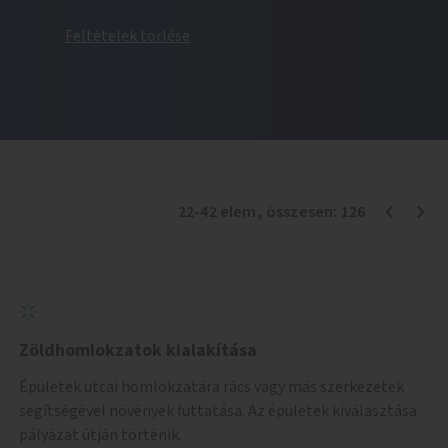
Feltételek törlése
22
-
42
elem
, összesen:
126
Zöldhomlokzatok kialakítása
Épületek utcai homlokzatára rács vagy más szerkezetek
segítségével növények futtatása. Az épületek kiválasztása
pályázat útján történik.