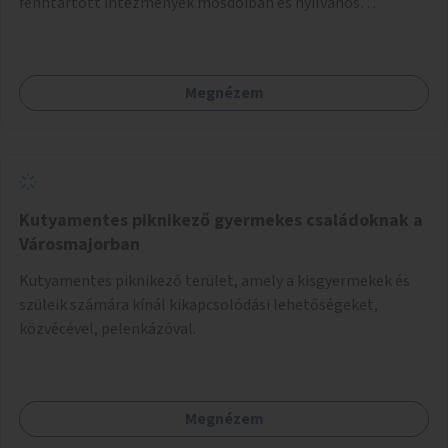
fenntartott intézmények mosdóiban és nyilvános
illemhelyeken.
Megnézem
Kutyamentes piknikező gyermekes családoknak a
Városmajorban
Kutyamentes piknikező terület, amely a kisgyermekek és
szüleik számára kínál kikapcsolódási lehetőségeket,
közvécével, pelenkázóval.
Megnézem