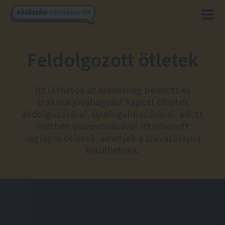
Feldolgozott ötletek
Itt láthatók az eredetileg beadott és
szakmai jóváhagyást kapott ötletek
átdolgozásával, újrafogalmazásával, adott
esetben összevonásával létrehozott
végleges ötletek, amelyek a szavazólapra
kerülhetnek.