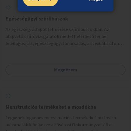
Egészségügyi szűrőbuszok
Az egészségi állapot felmérése szűrőbuszokban. Az
alapvető szűrővizsgálatok mellett elérhető lenne
felvilágosítás, egészségügyi tanácsadás, a szexuális úton
terjedő betegségek szűrése és a szenvedélybetegek
támogatása.
Megnézem
Menstruációs termékeket a mosdókba
Legyenek ingyenes menstruációs termékeket biztosító
automaták kihelyezve a Fővárosi Önkormányzat által