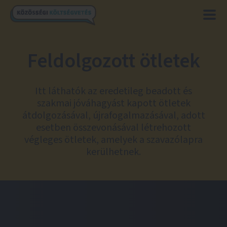
Feldolgozott ötletek
Itt láthatók az eredetileg beadott és
szakmai jóváhagyást kapott ötletek
átdolgozásával, újrafogalmazásával, adott
esetben összevonásával létrehozott
végleges ötletek, amelyek a szavazólapra
kerülhetnek.