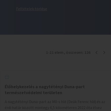
Feltételek törlése
1
-
21
elem
, összesen:
126
Élőhelykezelés a nagytétényi Duna-part
természetvédelmi területen
A nagytétényi Duna-part az M0-s híd (Deák Ferenc híd) és az
érdi határ között mintegy 4,5 kilométeren 2022 óta élvez