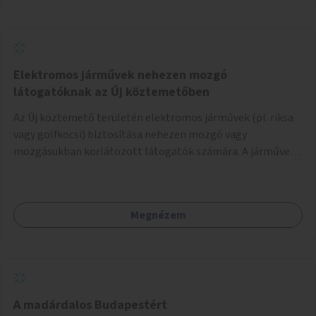
Elektromos járművek nehezen mozgó
látogatóknak az Új köztemetőben
Az Új köztemető területén elektromos járművek (pl. riksa
vagy golfkocsi) biztosítása nehezen mozgó vagy
mozgásukban korlátozott látogatók számára. A járművek
a temetőkapu és a megadott sírhely között közlekednének.
Megnézem
A madárdalos Budapestért