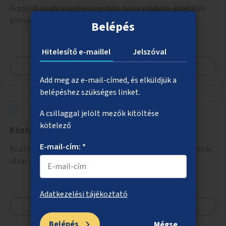
Árpád út járdaszegélyei mentén, hogy zöldebb, élhetőbb
környezetet biztosítson a gyalogosok számára.
Belépés
Hitelesítő e-maillel
Jelszóval
Megnézem
Add meg az e-mail-címed, és elküldjük a
belépéshez szükséges linket.
A csillaggal jelölt mezők kitöltése
kötelező
Köztéri óra a Déli pályaudvarnál
E-mail-cím: *
Köztéri óra telepítése a Déli pályaudvar mellett az Alkotás
utcai villamosmegállóba.
Adatkezelési tájékoztató
Megnézem
Belépés
Mégse