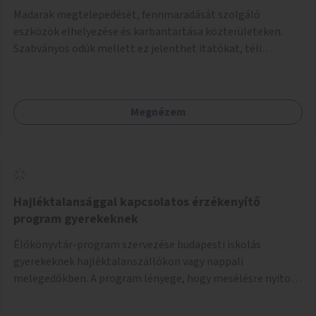
Madarak megtelepedését, fennmaradását szolgáló
eszközök elhelyezése és karbantartása közterületeken.
Szabványos odúk mellett ez jelenthet itatókat, téli
madáretetőket is.
Megnézem
Hajléktalansággal kapcsolatos érzékenyítő
program gyerekeknek
Élőkönyvtár-program szervezése budapesti iskolás
gyerekeknek hajléktalanszállókon vagy nappali
melegedőkben. A program lényege, hogy mesélésre nyitott
hajléktalan emberek a személyes történeteiket osztják
meg egy biztonságos, nyugodt környezetben. A diákok