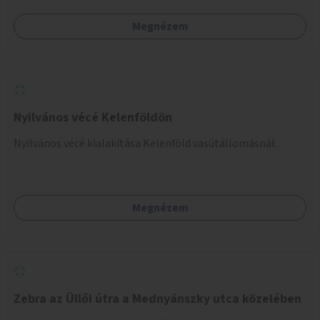
szabadon választhatnak, hogy kihez szeretnének odamenni
Megnézem
beszélgetni, kérdéseket feltenni – ezáltal közvetlen
kapcsolat alakulhat ki.
Nyilvános vécé Kelenföldön
Nyilvános vécé kialakítása Kelenföld vasútállomásnál.
Megnézem
Zebra az Üllői útra a Mednyánszky utca közelében