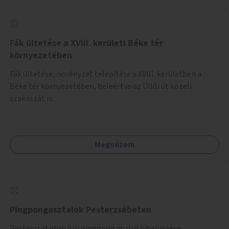
Fák ültetése a XVIII. kerületi Béke tér
környezetében
Fák ültetése, növényzet telepítése a XVIII. kerületben a
Béke tér környezetében, beleértve az Üllői út közeli
szakaszát is.
Megnézem
Pingpongasztalok Pesterzsébeten
Pesterzsébeten 5 új pingpong asztal kihelyezése.