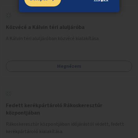
Közvécé a Kálvin téri aluljáróba
A Kálvin téri aluljáróban közvécé kialakítása.
Megnézem
Fedett kerékpártároló Rákoskeresztúr
központjában
Rákoskeresztúr központjában időjárástól védett, fedett
kerékpártároló kialakítása.