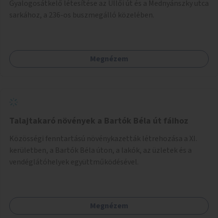
Gyalogosátkelő létesítése az Üllői út és a Mednyánszky utca
sarkához, a 236-os buszmegálló közelében.
Megnézem
Talajtakaró növények a Bartók Béla út fáihoz
Közösségi fenntartású növénykazetták létrehozása a XI.
kerületben, a Bartók Béla úton, a lakók, az üzletek és a
vendéglátóhelyek együttműködésével.
Megnézem