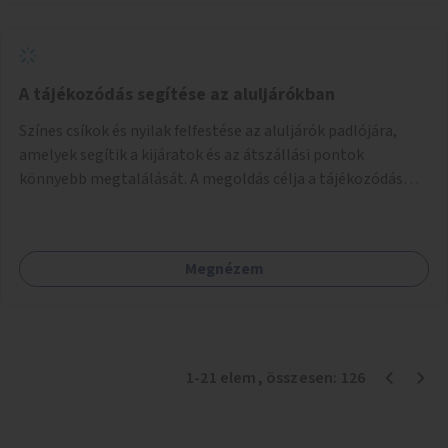
A tájékozódás segítése az aluljárókban
Színes csíkok és nyilak felfestése az aluljárók padlójára,
amelyek segítik a kijáratok és az átszállási pontok
könnyebb megtalálását. A megoldás célja a tájékozódás
egyszerűsítése, különösen a kevésbé gyakran közlekedők és
a turisták számára, nemzetközi jó gyakorlatok alapján.
Megnézem
1
-
21
elem
, összesen:
126