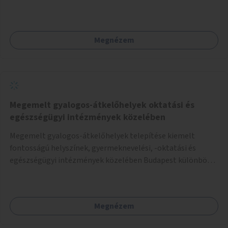
Megnézem
Megemelt gyalogos-átkelőhelyek oktatási és
egészségügyi intézmények közelében
Megemelt gyalogos-átkelőhelyek telepítése kiemelt
fontosságú helyszínek, gyermeknevelési, -oktatási és
egészségügyi intézmények közelében Budapest különböző
pontjain, 7–12 helyszínen.
Megnézem