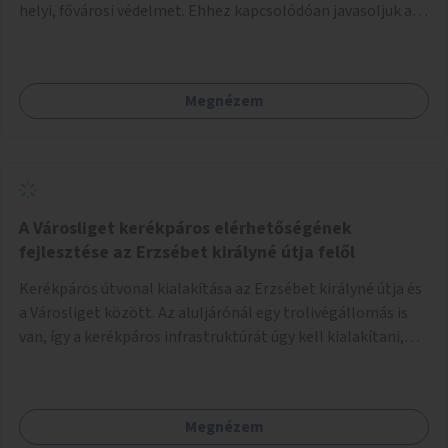
helyi, fővárosi védelmet. Ehhez kapcsolódóan javasoljuk a
terület élőhelykezelését, a tájidegen, invazív fajok
ritkítását, visszaszorítását.
Megnézem
A Városliget kerékpáros elérhetőségének
fejlesztése az Erzsébet királyné útja felől
Kerékpáros útvonal kialakítása az Erzsébet királyné útja és
a Városliget között. Az aluljárónál egy trolivégállomás is
van, így a kerékpáros infrastruktúrát úgy kell kialakítani,
hogy biztonságosan lehessen biciklizni a troliforgalom
mellett is. Az útvonal átvezetésre kerülne a Hungária
körúton, majd a Városligetig folytatódna a Hermina utat
Megnézem
keresztezve.