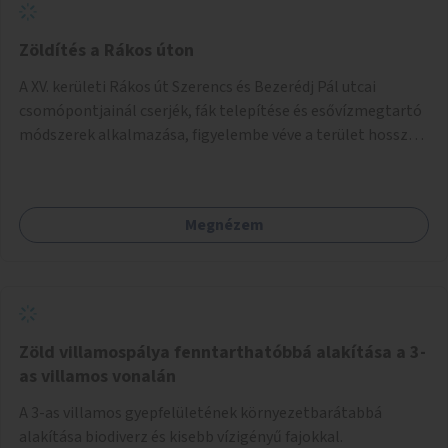
Zöldítés a Rákos úton
A XV. kerületi Rákos út Szerencs és Bezerédj Pál utcai
csomópontjainál cserjék, fák telepítése és esővízmegtartó
módszerek alkalmazása, figyelembe véve a terület hosszú
távú átalakítási terveit.
Megnézem
Zöld villamospálya fenntarthatóbbá alakítása a 3-
as villamos vonalán
A 3-as villamos gyepfelületének környezetbarátabbá
alakítása biodiverz és kisebb vízigényű fajokkal.