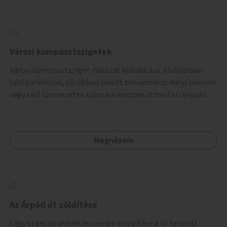
Városi komposztszigetek
Városi komposztsziget-hálózat kialakítása, elsősorban
lakóparkokban, sűrűbben lakott területeken. Helyi lakosok
vagy civil szervezetek számára komposztmesteri képzés
biztosítása, ami lehetővé teszi a komposztszigetek
helyben történő hosszú távú fenntartását.
Megnézem
Az Árpád út zöldítése
Lágy szárú növények és cserjék telepítése a IV. kerületi