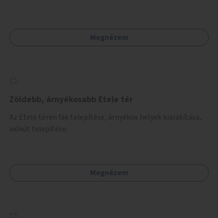
telepítésére is.
Megnézem
Zöldebb, árnyékosabb Etele tér
Az Etele téren fák telepítése, árnyékos helyek kialakítása,
ivókút telepítése.
Megnézem