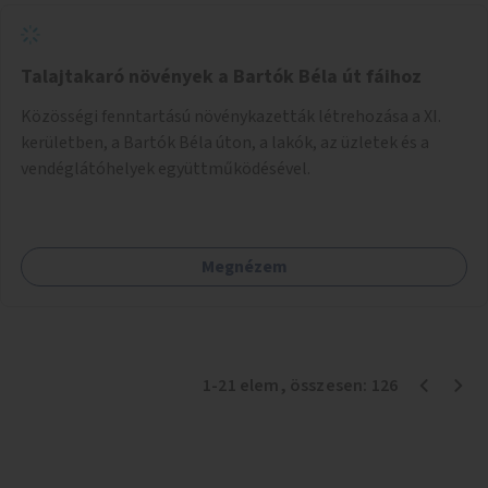
Talajtakaró növények a Bartók Béla út fáihoz
Közösségi fenntartású növénykazetták létrehozása a XI.
kerületben, a Bartók Béla úton, a lakók, az üzletek és a
vendéglátóhelyek együttműködésével.
Megnézem
1
-
21
elem
, összesen:
126