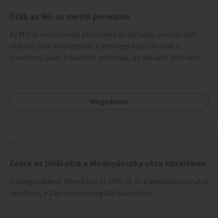
Órák az M3-as metró peronjain
Az M3-as metróvonal peronjaira jól látható, pontos időt
mutató órák kihelyezése. A jelenlegi kijelzők csak a
következő járat érkezését mutatják, az aktuális időt nem.
Az órák a peronokon várakozók tájékozódását segítenék,
ahogyan az más közösségi tereken is bevett gyakorlat.
Megnézem
Zebra az Üllői útra a Mednyánszky utca közelében
Gyalogosátkelő létesítése az Üllői út és a Mednyánszky utca
sarkához, a 236-os buszmegálló közelében.