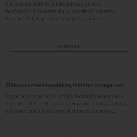
Éjjel-nappal elérhető lelkisegély-szolgálatok
telefonszámai és reményt adó üzenetek kihelyezése
Budapest hídjain jól látható helyekre, valamint a
lelkisegély-vonalakat fenntartó szervezetek támogatása,
hogy legyen kapacitásuk a növekvő számú hívások
fogadására.
Megnézem
Élőszavas mesemondás hajléktalan betegeknek
Legyen élőszavas, fejből, szívből mondott mesemondás
hajléktalan betegek számára a Főváros hajléktalanellátó
intézményeiben. A mesemondást meseterapeuták,
művészetterapeuták, mesemondó végzettségű emberek
végeznék.