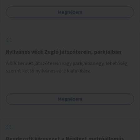
Megnézem
Nyilvános vécé Zugló játszóterein, parkjaiban
A XIV. kerület játszóterein vagy parkjaiban egy, lehetőség
szerint kettő nyilvános vécé kialakítása.
Megnézem
Rendezett környezet a Népliget metróállomás