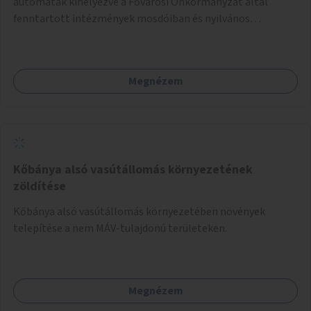
automaták kihelyezve a Fővárosi Önkormányzat által
fenntartott intézmények mosdóiban és nyilvános
illemhelyeken.
Megnézem
Kőbánya alsó vasútállomás környezetének
zöldítése
Kőbánya alsó vasútállomás környezetében növények
telepítése a nem MÁV-tulajdonú területeken.
Megnézem