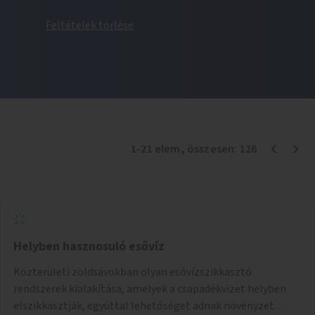
Feltételek törlése
1
-
21
elem
, összesen:
126
Helyben hasznosuló esővíz
Közterületi zöldsávokban olyan esővízszikkasztó
rendszerek kialakítása, amelyek a csapadékvizet helyben
elszikkasztják, egyúttal lehetőséget adnak növényzet