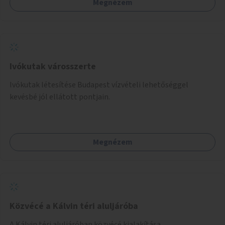
Megnézem
Ivókutak városszerte
Ivókutak létesítése Budapest vízvételi lehetőséggel
kevésbé jól ellátott pontjain.
Megnézem
Közvécé a Kálvin téri aluljáróba
A Kálvin téri aluljáróban közvécé kialakítása.