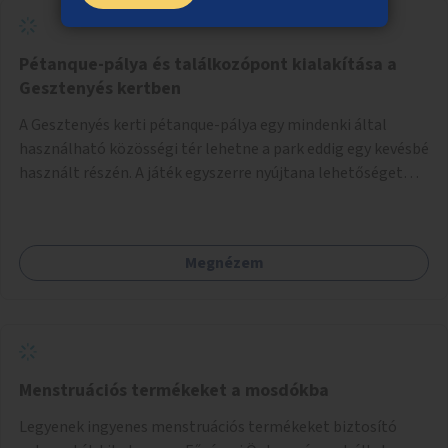
Pétanque-pálya és találkozópont kialakítása a
Gesztenyés kertben
A Gesztenyés kerti pétanque-pálya egy mindenki által
használható közösségi tér lehetne a park eddig egy kevésbé
használt részén. A játék egyszerre nyújtana lehetőséget
kikapcsolódásra, társasági élményre és sportolásra –
generációkon átívelően, akár mozgásukban korlátozott,
autizmussal vagy demenciával élő emberek számára is.
Megnézem
Menstruációs termékeket a mosdókba
Legyenek ingyenes menstruációs termékeket biztosító