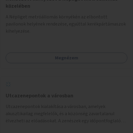
közelében
A Népliget metróállomás környékén az elbontott
pavilonok helyének rendezése, egyúttal kerékpártámaszok
kihelyezése.
Megnézem
Utcazenepontok a városban
Utcazenepontok kialakítása a városban, amelyek
akusztikailag megfelelők, és a közönség zavartalanul
élvezheti az előadásokat. A zenészek egy időpontfoglalón
jelentkezhetnek be fellépni.