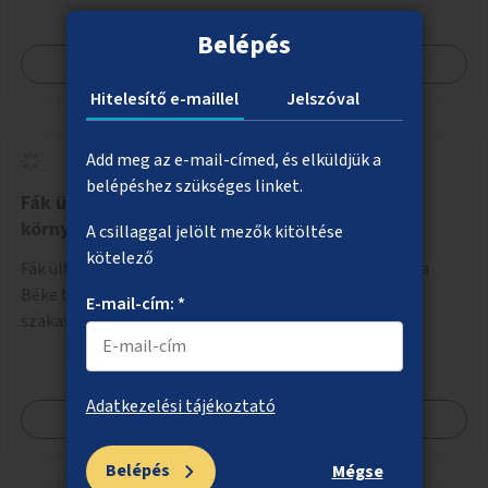
Belépés
Megnézem
Hitelesítő e-maillel
Jelszóval
Add meg az e-mail-címed, és elküldjük a
belépéshez szükséges linket.
Fák ültetése a XVIII. kerületi Béke tér
környezetében
A csillaggal jelölt mezők kitöltése
kötelező
Fák ültetése, növényzet telepítése a XVIII. kerületben a
Béke tér környezetében, beleértve az Üllői út közeli
E-mail-cím: *
szakaszát is.
Adatkezelési tájékoztató
Megnézem
Belépés
Mégse