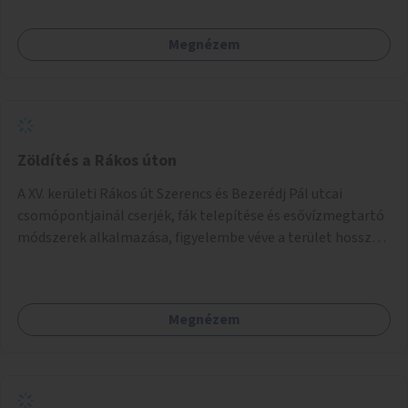
Megnézem
Zöldítés a Rákos úton
A XV. kerületi Rákos út Szerencs és Bezerédj Pál utcai
csomópontjainál cserjék, fák telepítése és esővízmegtartó
módszerek alkalmazása, figyelembe véve a terület hosszú
távú átalakítási terveit.
Megnézem