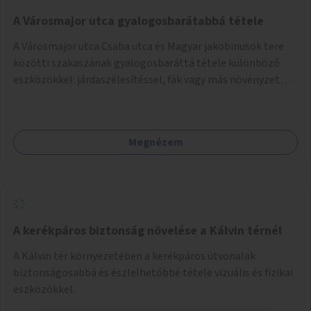
A Városmajor utca gyalogosbarátabbá tétele
A Városmajor utca Csaba utca és Magyar jakobinusok tere
közötti szakaszának gyalogosbaráttá tétele különböző
eszközökkel: járdaszélesítéssel, fák vagy más növényzet
telepítésével (ahol erre lehetőség van), figyelembe véve a
kerékpáros közlekedés biztonságát is.
Megnézem
A kerékpáros biztonság növelése a Kálvin térnél
A Kálvin tér környezetében a kerékpáros útvonalak
biztonságosabbá és észlelhetőbbé tétele vizuális és fizikai
eszközökkel.