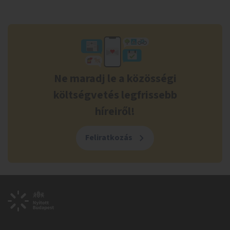
Ne maradj le a közösségi
költségvetés legfrissebb
híreiről!
Feliratkozás