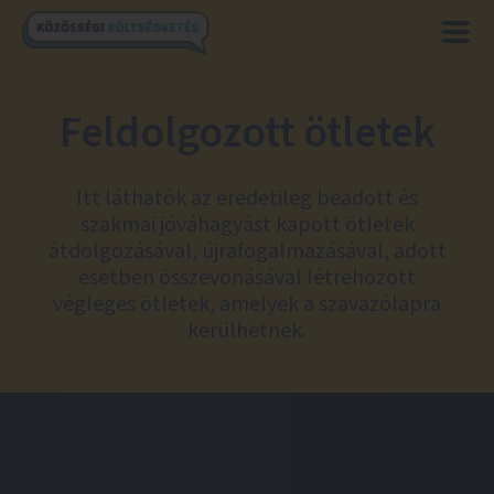
Feldolgozott ötletek
Itt láthatók az eredetileg beadott és
szakmai jóváhagyást kapott ötletek
átdolgozásával, újrafogalmazásával, adott
esetben összevonásával létrehozott
végleges ötletek, amelyek a szavazólapra
kerülhetnek.