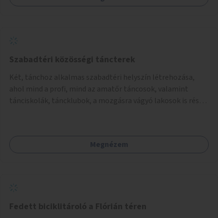
(webes felület és mobilalkalmazás) lennének elérhetők,
térképes megjelenítéssel és időbeli bontásban.
Szabadtéri közösségi táncterek
Két, tánchoz alkalmas szabadtéri helyszín létrehozása,
ahol mind a profi, mind az amatőr táncosok, valamint
tánciskolák, táncklubok, a mozgásra vágyó lakosok is részt
vehetnek közösségi eseményeken.
Megnézem
Fedett biciklitároló a Flórián téren