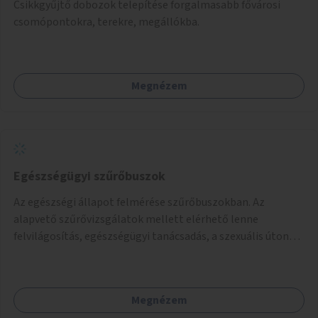
Csikkgyűjtő dobozok telepítése forgalmasabb fővárosi
csomópontokra, terekre, megállókba.
Megnézem
Egészségügyi szűrőbuszok
Az egészségi állapot felmérése szűrőbuszokban. Az
alapvető szűrővizsgálatok mellett elérhető lenne
felvilágosítás, egészségügyi tanácsadás, a szexuális úton
terjedő betegségek szűrése és a szenvedélybetegek
támogatása.
Megnézem