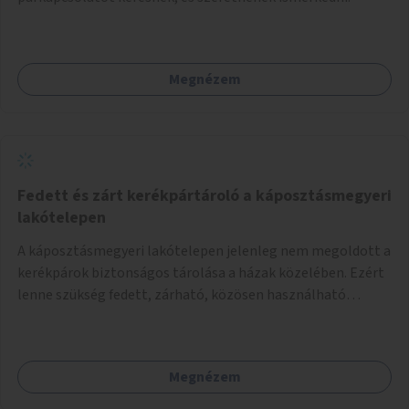
Megnézem
Fedett és zárt kerékpártároló a káposztásmegyeri
lakótelepen
A káposztásmegyeri lakótelepen jelenleg nem megoldott a
kerékpárok biztonságos tárolása a házak közelében. Ezért
lenne szükség fedett, zárható, közösen használható
kerékpártárolók kialakítására, amelyek védelmet nyújtanak
az időjárás viszontagságaival szemben.
Megnézem