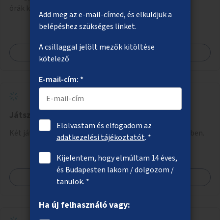
órák kihelyezése.
Add meg az e-mail-címed, és elküldjük a
belépéshez szükséges linket.
A csillaggal jelölt mezők kitöltése
Megnézem
kötelező
E-mail-cím: *
Játszóterek megvilágítása a X. kerületben
Elolvastam és elfogadom az
Két játszótér közvilágításának kialakítása a X. kerületben.
adatkezelési tájékoztatót
. *
Kijelentem, hogy elmúltam 14 éves,
és Budapesten lakom / dolgozom /
Megnézem
tanulok. *
Ha új felhasználó vagy: