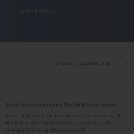
Feltételek törlése
22
-
42
elem
, összesen:
126
Talajtakaró növények a Bartók Béla út fáihoz
Közösségi fenntartású növénykazetták létrehozása a XI.
kerületben, a Bartók Béla úton, a lakók, az üzletek és a
vendéglátóhelyek együttműködésével.