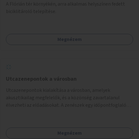
A Flórián tér környékén, arra alkalmas helyszínen fedett
biciklitároló telepítése.
Megnézem
Utcazenepontok a városban
Utcazenepontok kialakítása a városban, amelyek
akusztikailag megfelelők, és a közönség zavartalanul
élvezheti az előadásokat. A zenészek egy időpontfoglalón
jelentkezhetnek be fellépni.
Megnézem