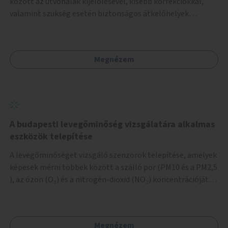
között az útvonalak kijelölésével, kisebb korrekciókkal,
valamint szükség esetén biztonságos átkelőhelyek
létesítésével.
Megnézem
A budapesti levegőminőség vizsgálatára alkalmas
eszközök telepítése
A levegőminőséget vizsgáló szenzorok telepítése, amelyek
képesek mérni többek között a szálló por (PM10 és a PM2,5
), az ózon (O₃) és a nitrogén-dioxid (NO₂) koncentrációját,
valamint meteorológiai paramétereket, például a
szélsebességet, a szélirányt, a hőmérsékletet vagy a relatív
páratartalmat. A gyűjtött adatok egy online platformon
Megnézem