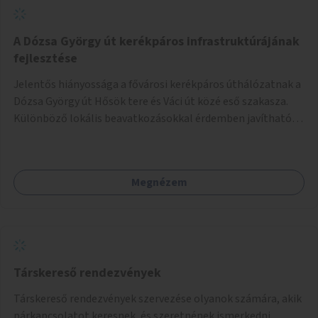
A Dózsa György út kerékpáros infrastruktúrájának
fejlesztése
Jelentős hiányossága a fővárosi kerékpáros úthálózatnak a
Dózsa György út Hősök tere és Váci út közé eső szakasza.
Különböző lokális beavatkozásokkal érdemben javítható
az útszakaszon a kerékpáros közlekedés biztonsága már
azt megelőzően, hogy többéves távlatban sor kerülne az út
teljes körű, komplex felújítására.
Megnézem
Társkereső rendezvények
Társkereső rendezvények szervezése olyanok számára, akik
párkapcsolatot keresnek, és szeretnének ismerkedni.