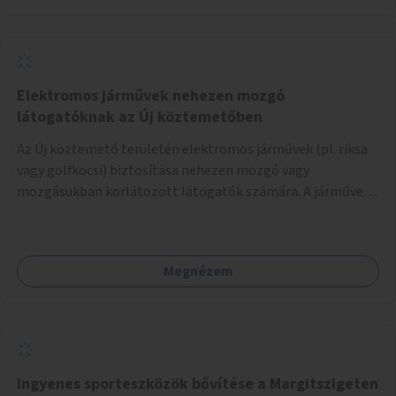
Elektromos járművek nehezen mozgó
látogatóknak az Új köztemetőben
Az Új köztemető területén elektromos járművek (pl. riksa
vagy golfkocsi) biztosítása nehezen mozgó vagy
mozgásukban korlátozott látogatók számára. A járművek
a temetőkapu és a megadott sírhely között közlekednének.
Megnézem
Ingyenes sporteszközök bővítése a Margitszigeten