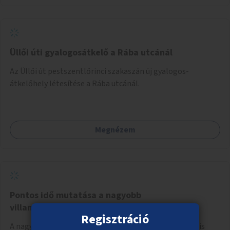
Üllői úti gyalogosátkelő a Rába utcánál
Az Üllői út pestszentlőrinci szakaszán új gyalogos-
átkelőhely létesítése a Rába utcánál.
Megnézem
Pontos idő mutatása a nagyobb
villamosmegállókban
Regisztráció
A nagyobb, forgalmasabb villamosmegállókba digitális