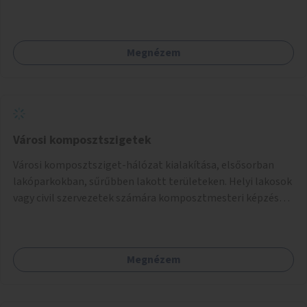
Megnézem
Városi komposztszigetek
Városi komposztsziget-hálózat kialakítása, elsősorban
lakóparkokban, sűrűbben lakott területeken. Helyi lakosok
vagy civil szervezetek számára komposztmesteri képzés
biztosítása, ami lehetővé teszi a komposztszigetek
helyben történő hosszú távú fenntartását.
Megnézem