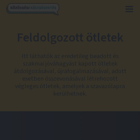
Feldolgozott ötletek
Itt láthatók az eredetileg beadott és
szakmai jóváhagyást kapott ötletek
átdolgozásával, újrafogalmazásával, adott
esetben összevonásával létrehozott
végleges ötletek, amelyek a szavazólapra
kerülhetnek.