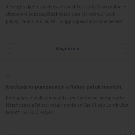
A Margitsziget északi részén saját testsúllyal használható,
strapabíró edzőeszközök telepítése (street workout
pálya), valamint új kültéri pingpongasztalok kihelyezése. A
meglévő fitneszterület jelenleg alig felszerelt, így
kihasználatlan. A pingpongasztalok telepítésével egy
népszerű, ingyenes sportolási lehetőség válna elérhetővé a
Megnézem
sziget északi felén, ahol jelenleg egyetlen asztal sem
található.
Kerékpáros pumpapálya a Rákos-patak mentén
Kerékpárosoknak pumpapálya (hullámpálya, pumptrack)
létrehozása a Rákos-patak mentén a Váci út és a Lomb utca
közötti parkoló helyén.